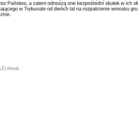
ez Państwo, a zatem odnoszą one bezpośredni skutek w ich sf
ającego w Trybunale od dwóch lat na rozpatrzenie wniosku gr
cznie.
 Mateusz Jakubik, Rafał Prabucki - otwiera się w nowym oknie
Ż] ebook