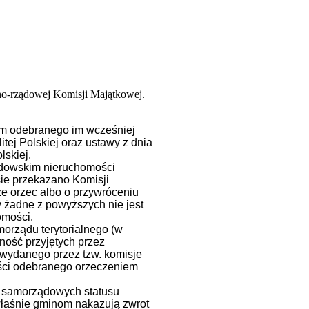
lno-rządowej Komisji Majątkowej.
im odebranego im wcześniej
tej Polskiej oraz ustawy z dnia
skiej.
żydowskim nieruchomości
ie przekazano Komisji
 orzec albo o przywróceniu
 żadne z powyższych nie jest
omości.
orządu terytorialnego (w
ność przyjętych przez
wydanego przez tzw. komisje
ści odebranego orzeczeniem
k samorządowych statusu
o właśnie gminom nakazują zwrot