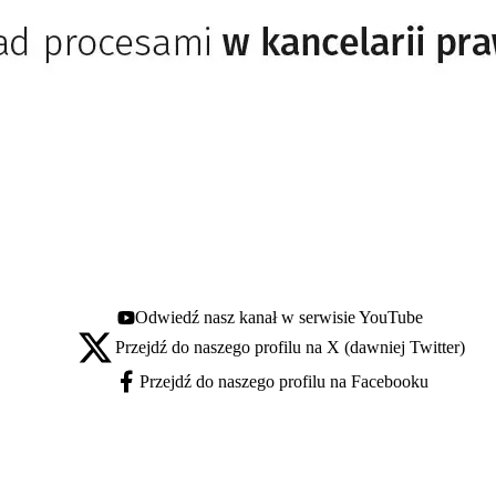
Odwiedź nasz kanał w serwisie YouTube
Youtube - otwiera się w nowej karcie
Przejdź do naszego profilu na X (dawniej Twitter)
X - otwiera się w nowej karcie
Przejdź do naszego profilu na Facebooku
Facebook - otwiera się w nowej karcie