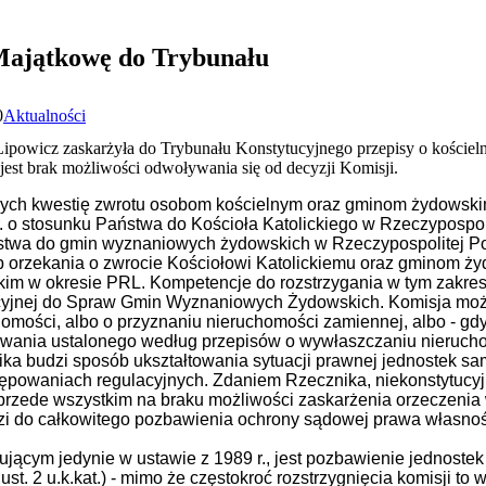
Majątkowę do Trybunału
0
Aktualności
Lipowicz zaskarżyła do Trybunału Konstytucyjnego przepisy o koście
st brak możliwości odwoływania się od decyzji Komisji.
cych kwestię zwrotu osobom kościelnym oraz gminom żydowsk
. o stosunku Państwa do Kościoła Katolickiego w Rzeczypospoli
ństwa do gmin wyznaniowych żydowskich w Rzeczypospolitej Pol
yb orzekania o zwrocie Kościołowi Katolickiemu oraz gminom 
im w okresie PRL. Kompetencje do rozstrzygania w tym zakres
cyjnej do Spraw Gmin Wyznaniowych Żydowskich. Komisja może
mości, albo o przyznaniu nieruchomości zamiennej, albo - gdy
owania ustalonego według przepisów o wywłaszczaniu nieruch
ka budzi sposób ukształtowania sytuacji prawnej jednostek sam
tępowaniach regulacyjnych. Zdaniem Rzecznika, niekonstytucyj
rzede wszystkim na braku możliwości zaskarżenia orzeczenia 
i do całkowitego pozbawienia ochrony sądowej prawa własno
ącym jedynie w ustawie z 1989 r., jest pozbawienie jednoste
ust. 2 u.k.kat.) - mimo że częstokroć rozstrzygnięcia komisji t