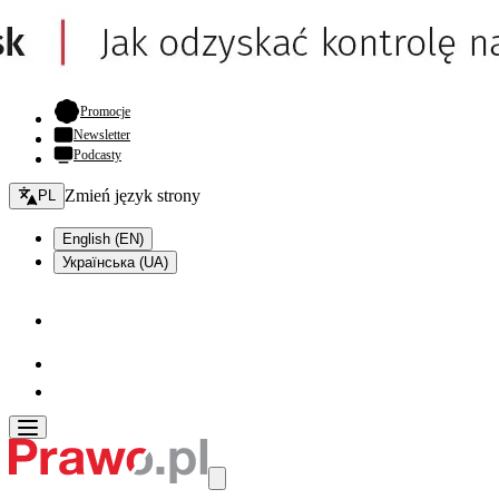
- otwiera się w nowej karcie
Promocje
Newsletter
Podcasty
Zmień język - bieżący:
Zmień język strony
PL
English (EN)
Українська (UA)