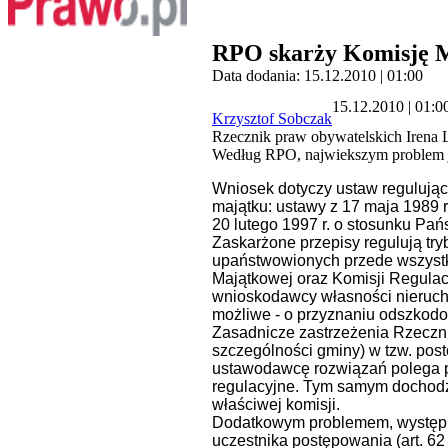
RPO skarży Komisję 
Data dodania: 15.12.2010 | 01:00
15.12.2010 | 01:0
Krzysztof Sobczak
Rzecznik praw obywatelskich Irena 
Według RPO, najwiekszym problem je
Wniosek dotyczy ustaw regulują
majątku: ustawy z 17 maja 1989 r
20 lutego 1997 r. o stosunku Pa
Zaskarżone przepisy regulują tr
upaństwowionych przede wszystk
Majątkowej oraz Komisji Regula
wnioskodawcy własności nierucho
możliwe - o przyznaniu odszkod
Zasadnicze zastrzeżenia Rzeczni
szczególności gminy) w tzw. pos
ustawodawcę rozwiązań polega p
regulacyjne. Tym samym dochodz
właściwej komisji.
Dodatkowym problemem, występuj
uczestnika postępowania (art. 62 