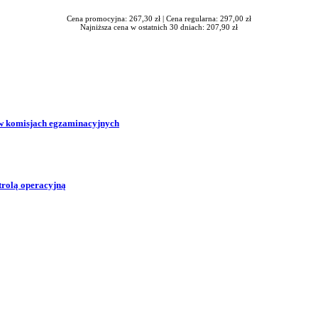
Cena promocyjna: 267,30 zł |
Cena regularna: 297,00 zł
Najniższa cena w ostatnich 30 dniach: 207,90 zł
w komisjach egzaminacyjnych
trolą operacyjną