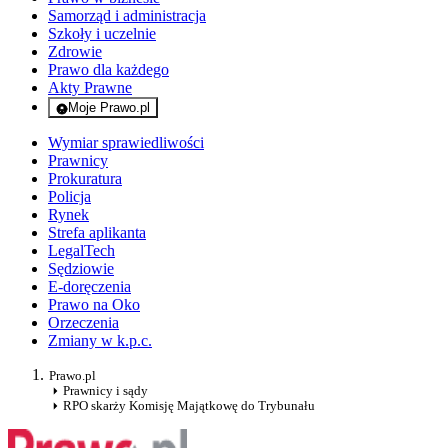
Samorząd i administracja
Szkoły i uczelnie
Zdrowie
Prawo dla każdego
Akty Prawne
Moje Prawo.pl
- rejestracja i logowanie do serwisu
Wymiar sprawiedliwości
Prawnicy
Prokuratura
Policja
Rynek
Strefa aplikanta
LegalTech
Sędziowie
E-doręczenia
Prawo na Oko
Orzeczenia
Zmiany w k.p.c.
Prawo.pl
Prawnicy i sądy
RPO skarży Komisję Majątkowę do Trybunału