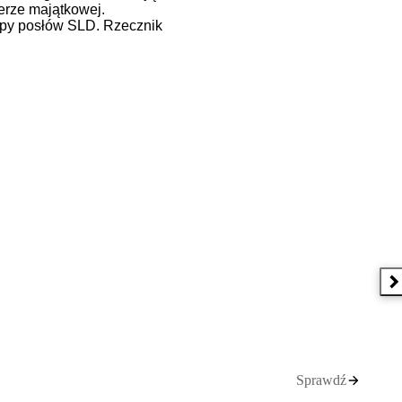
erze majątkowej.
upy posłów SLD. Rzecznik
N
Sprawdź