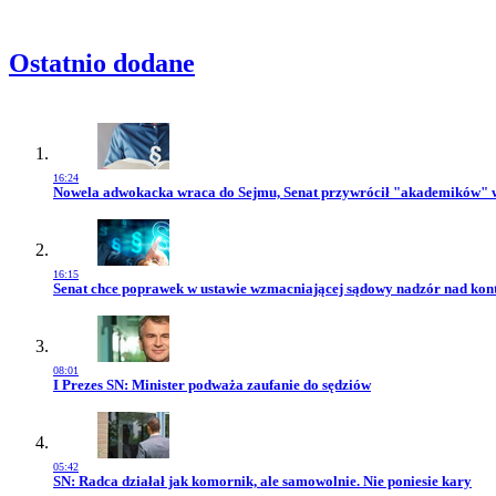
Ostatnio dodane
16:24
Przejdź do artykułu:
Nowela adwokacka wraca do Sejmu, Senat przywrócił "akademików" 
16:15
Przejdź do artykułu:
Senat chce poprawek w ustawie wzmacniającej sądowy nadzór nad kon
08:01
Przejdź do artykułu:
I Prezes SN: Minister podważa zaufanie do sędziów
05:42
Przejdź do artykułu:
SN: Radca działał jak komornik, ale samowolnie. Nie poniesie kary