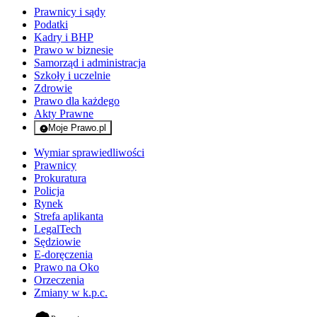
Prawnicy i sądy
Podatki
Kadry i BHP
Prawo w biznesie
Samorząd i administracja
Szkoły i uczelnie
Zdrowie
Prawo dla każdego
Akty Prawne
Moje Prawo.pl
- rejestracja i logowanie do serwisu
Wymiar sprawiedliwości
Prawnicy
Prokuratura
Policja
Rynek
Strefa aplikanta
LegalTech
Sędziowie
E-doręczenia
Prawo na Oko
Orzeczenia
Zmiany w k.p.c.