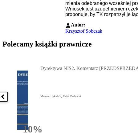
mienia odebranego wcześniej prz
Wniosek jest uzupełnieniem czek
proponuje, by TK rozpatrzył je łą
Autor:
Krzysztof Sobczak
Polecamy książki prawnicze
Przejdź do: Dyrektywa NIS2. Komentarz [PRZEDSPRZEDAŻ] ebook,
Dyrektywa NIS2. Komentarz [PRZEDSPRZEDA
Mateusz Jakubik, Rafał Prabucki
Poprzednia książka
10%
Rabatu