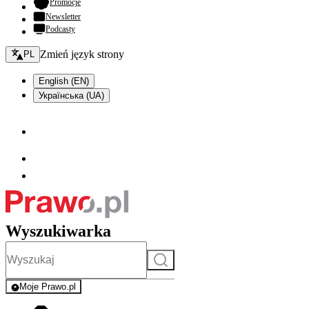
- otwiera się w nowej karcie
Promocje
Newsletter
Podcasty
Zmień język - bieżący:
Zmień język strony
PL
English (EN)
Українська (UA)
Wyszukiwarka
Szukaj
Moje Prawo.pl
- rejestracja i logowanie do serwisu