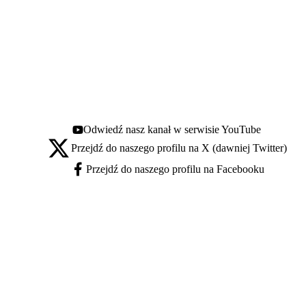
Odwiedź nasz kanał w serwisie YouTube
Youtube - otwiera się w nowej karcie
Przejdź do naszego profilu na X (dawniej Twitter)
X - otwiera się w nowej karcie
Przejdź do naszego profilu na Facebooku
Facebook - otwiera się w nowej karcie