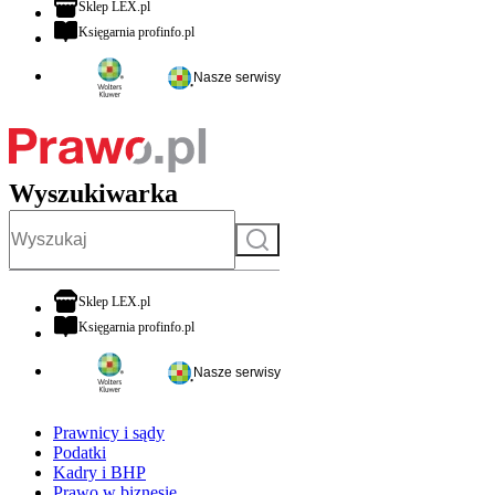
otwiera się w nowej karcie
Sklep LEX.pl
otwiera się w nowej karcie
Księgarnia profinfo.pl
Nasze serwisy
Wyszukiwarka
Szukaj
otwiera się w nowej karcie
Sklep LEX.pl
otwiera się w nowej karcie
Księgarnia profinfo.pl
Nasze serwisy
Prawnicy i sądy
Podatki
Kadry i BHP
Prawo w biznesie