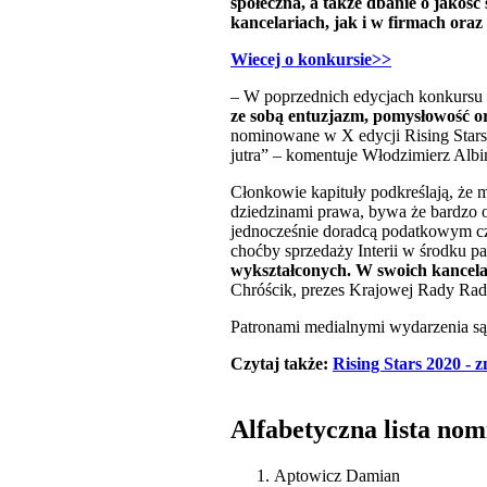
społeczna, a także dbanie o jakoś
kancelariach, jak i w firmach ora
Wiecej o konkursie>>
– W poprzednich edycjach konkursu 
ze sobą entuzjazm, pomysłowość or
nominowane w X edycji Rising Stars t
jutra” – komentuje Włodzimierz Albi
Cłonkowie kapituły podkreślają, że m
dziedzinami prawa, bywa że bardzo 
jednocześnie doradcą podatkowym cz
choćby sprzedaży Interii w środku p
wykształconych. W swoich kancela
Chróścik, prezes Krajowej Rady Ra
Patronami medialnymi wydarzenia są
Czytaj także:
Rising Stars 2020 -
Alfabetyczna lista no
Aptowicz Damian