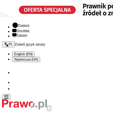
- otwiera się w nowej karcie
Promocje
Newsletter
Podcasty
Zmień język - bieżący:
Zmień język strony
PL
English (EN)
Українська (UA)