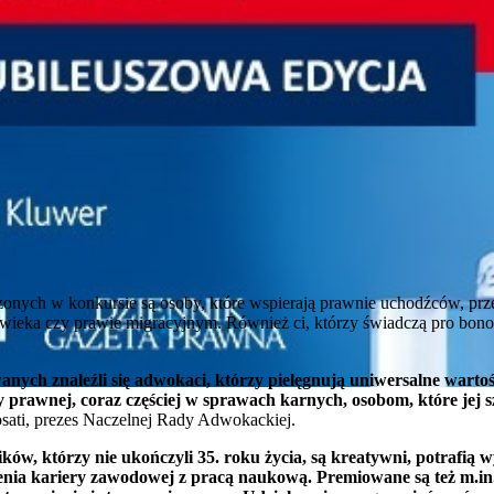
nych w konkursie są osoby, które wspierają prawnie uchodźców, prze
złowieka czy prawie migracyjnym. Również ci, którzy świadczą pro bo
ych znaleźli się adwokaci, którzy pielęgnują uniwersalne wartoś
prawnej, coraz częściej w sprawach karnych, osobom, które jej s
sati, prezes Naczelnej Rady Adwokackiej.
ków, którzy nie ukończyli 35. roku życia, są kreatywni, potrafi
enia kariery zawodowej z pracą naukową. Premiowane są też m.in.