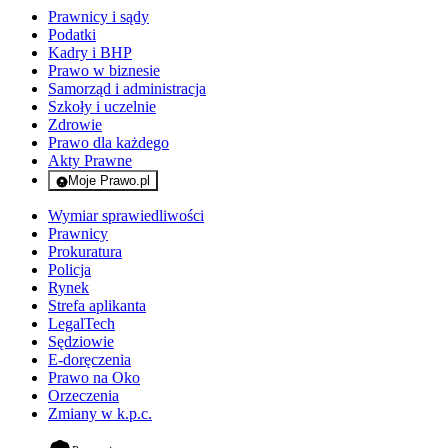
Prawnicy i sądy
Podatki
Kadry i BHP
Prawo w biznesie
Samorząd i administracja
Szkoły i uczelnie
Zdrowie
Prawo dla każdego
Akty Prawne
Moje Prawo.pl
- rejestracja i logowanie do serwisu
Wymiar sprawiedliwości
Prawnicy
Prokuratura
Policja
Rynek
Strefa aplikanta
LegalTech
Sędziowie
E-doręczenia
Prawo na Oko
Orzeczenia
Zmiany w k.p.c.