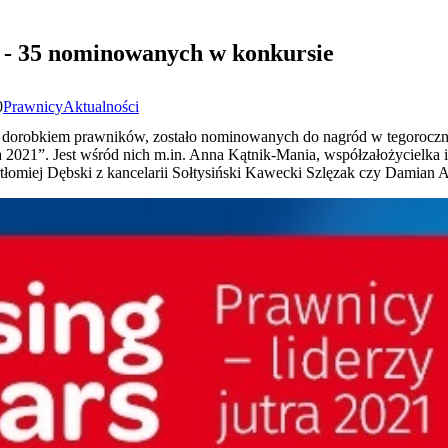
a - 35 nominowanych w konkursie
0
Prawnicy
Aktualności
 z dorobkiem prawników, zostało nominowanych do nagród w tegorocznej
ra 2021”. Jest wśród nich m.in. Anna Kątnik-Mania, współzałożycielka
tłomiej Dębski z kancelarii Sołtysiński Kawecki Szlęzak czy Damia