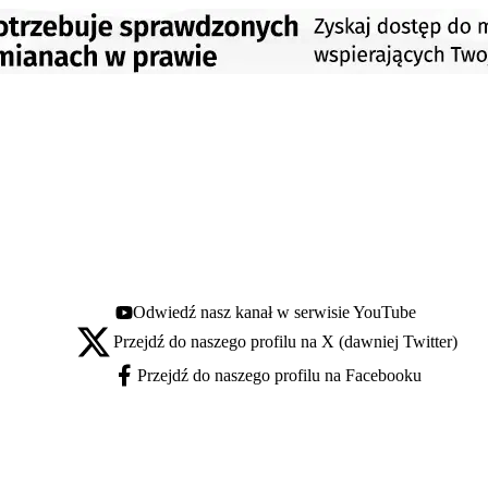
Odwiedź nasz kanał w serwisie YouTube
Youtube - otwiera się w nowej karcie
Przejdź do naszego profilu na X (dawniej Twitter)
X - otwiera się w nowej karcie
Przejdź do naszego profilu na Facebooku
Facebook - otwiera się w nowej karcie