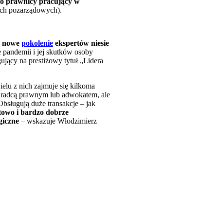
wno prawnicy pracujący w
jach pozarządowych).
o
nowe
pokolenie
ekspertów niesie
 pandemii i jej skutków osoby
ujący na prestiżowy tytuł „Lidera
ielu z nich zajmuje się kilkoma
ą radcą prawnym lub adwokatem, ale
sługują duże transakcje – jak
towo i bardzo dobrze
giczne
– wskazuje Włodzimierz