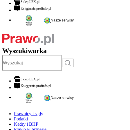
otwiera się w nowej karcie
Sklep LEX.pl
otwiera się w nowej karcie
Księgarnia profinfo.pl
Nasze serwisy
Wyszukiwarka
Szukaj
otwiera się w nowej karcie
Sklep LEX.pl
otwiera się w nowej karcie
Księgarnia profinfo.pl
Nasze serwisy
Prawnicy i sądy
Podatki
Kadry i BHP
Prawo w biznesie