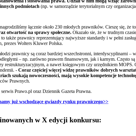
ć stanowienia i stosowania prawa. Udział w nim mogą wziąć zaró
z innych podmiotach
(np. w samorządzie terytorialnym czy organizac
nagrodziliśmy łącznie około 230 młodych prawników. Cieszę się, że t
az otwartość na sprawy społeczne.
Okazało sie, że w trudnym czasie
o także prawnicy reprezentujący najwyższe standardy i w pełni zasług
n, prezes Wolters Kluwer Polska.
łodzi prawnicy są coraz bardziej wszechstronni, interdyscyplinarni – w
odległymi – np. zarówno prawem finansowym, jak i karnym. Często s
y restrukturyzacyjnym, a nawet księgowym czy urzędnikiem MOPS. Ob
andemii. -
Coraz częściej więcej widzę prawników dobrych warszta
riach szukają nowoczesności, mają wysokie kompetencje technolo
dców Prawnych.
 serwis Prawo.pl oraz Dziennik Gazeta Prawna.
 znamy już wschodzące gwiazdy rynku prawniczego>>
minowanych w X edycji konkursu: