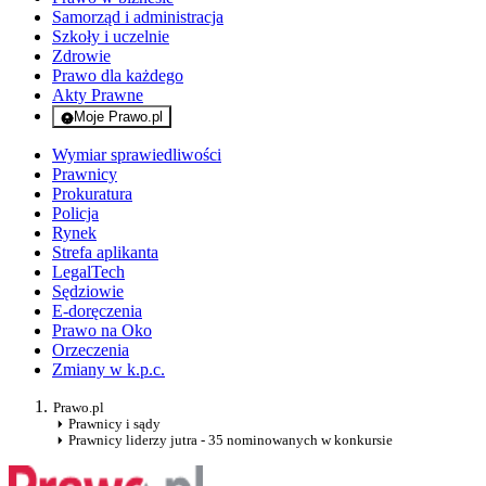
Samorząd i administracja
Szkoły i uczelnie
Zdrowie
Prawo dla każdego
Akty Prawne
Moje Prawo.pl
- rejestracja i logowanie do serwisu
Wymiar sprawiedliwości
Prawnicy
Prokuratura
Policja
Rynek
Strefa aplikanta
LegalTech
Sędziowie
E-doręczenia
Prawo na Oko
Orzeczenia
Zmiany w k.p.c.
Prawo.pl
Prawnicy i sądy
Prawnicy liderzy jutra - 35 nominowanych w konkursie