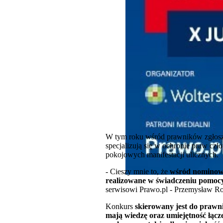
W tym roku wśród prawników zgłoszo
specjalizują się w ochronie praw c
pokojowych manifestacji ulicznych.
- Cieszy mnie to, że
wśród nominowan
realizowane w świadczeniu pomocy 
serwisowi Prawo.pl - Przemysław Ro
Konkurs
skierowany jest do prawni
mają wiedzę oraz umiejętność łącz