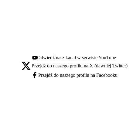
Odwiedź nasz kanał w serwisie YouTube
Youtube - otwiera się w nowej karcie
Przejdź do naszego profilu na X (dawniej Twitter)
X - otwiera się w nowej karcie
Przejdź do naszego profilu na Facebooku
Facebook - otwiera się w nowej karcie