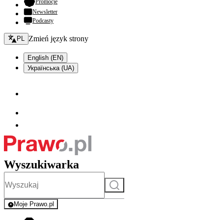
- otwiera się w nowej karcie
Promocje
Newsletter
Podcasty
Zmień język - bieżący:
Zmień język strony
PL
English (EN)
Українська (UA)
Wyszukiwarka
Szukaj
Moje Prawo.pl
- rejestracja i logowanie do serwisu