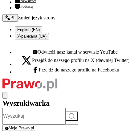
Newsletter
Podcasty
Zmień język - bieżący:
Zmień język strony
PL
English (EN)
Українська (UA)
Odwiedź nasz kanał w serwisie YouTube
Youtube - otwiera się w nowej karcie
Przejdź do naszego profilu na X (dawniej Twitter)
X - otwiera się w nowej karcie
Przejdź do naszego profilu na Facebooku
Facebook - otwiera się w nowej karcie
Wyszukiwarka
Szukaj
Moje Prawo.pl
- rejestracja i logowanie do serwisu