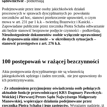
sądownictwie
- podkreślają
Podejmowanie przez inne osoby jakichkolwiek działań
procesowych w sprawach dyscyplinarnych po powołaniu
rzeczników ad hoc, stanowi przekroczenie uprawnień, o czym
mowa w art. 231 par 1 k.k – twierdzą Brazewicz i Kasicki. -
Zapowiadane publicznie przez rzecznika Piotra Schaba odtwarzanie
akt będzie stanowić bezprawne podjęcie czynności – podkreślają.
Nieudostępnienie dokumentów osobie wyłącznie uprawnionej
do dysponowania nimi może – w określonych sytuacjach –
stanowić przestępstwo z art. 276 k.k
.
100 postępowań w rażącej bezczynności
Akta postępowania dyscyplinarnego nie są własnością
jakiegokolwiek sędziego i żaden rzecznik, nie jest uprawniony do
ich przetrzymywania.
-
Ze zdumieniem przyjmujemy oświadczenia osób pełniących
aktualnie funkcje przewodniczącej KRS Dagmary Pawełczyk-
Woickiej i Pierwszej Prezes Sądu Najwyższego Małgorzaty
Manowskiej, wspierające działania podejmowane przez
rzecznika Piotra Schaba i jego zastępców.
Wyrażamy nadzieję, iż