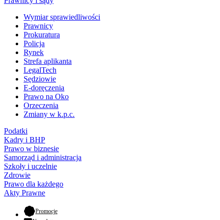
Prawnicy i sądy
Wymiar sprawiedliwości
Prawnicy
Prokuratura
Policja
Rynek
Strefa aplikanta
LegalTech
Sędziowie
E-doręczenia
Prawo na Oko
Orzeczenia
Zmiany w k.p.c.
Podatki
Kadry i BHP
Prawo w biznesie
Samorząd i administracja
Szkoły i uczelnie
Zdrowie
Prawo dla każdego
Akty Prawne
- otwiera się w nowej karcie
Promocje