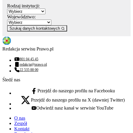
Rodzaj instytucji:
Województwo:
Szukaj danych kontaktowych
Redakcja serwisu Prawo.pl
801 04 45 45
Numer telefonu:
redakcja@prawo.pl
Adres email:
22 535 88 00
Numer telefonu:
Śledź nas
Przejdź do naszego profilu na Facebooku
facebook - otwiera się w nowej karcie
Przejdź do naszego profilu na X (dawniej Twitter)
x - otwiera się w nowej karcie
Odwiedź nasz kanał w serwisie YouTube
youtube - otwiera się w nowej karcie
O nas
Zespół
Kontakt