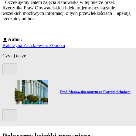
- Oczekujemy zatem zajęcia stanowiska w tej mierze przez
Rzecznika Praw Obywatelskich i deklarujemy przekazanie
wszelkich możliwych informacji o tych przewlekłościach – apelują
rzecznicy ad hoc.
Autor:
Katarzyna Żaczkiewicz-Zborska
Czytaj także
Poprzedni slide
a
Przejdź do artykułu:
Prof. Manowska murem za Piotrem Schabem
Kolejny slide
Polecamy książki prawnicze