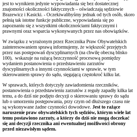
jest to wynikiem jedynie wypowiadania się bez dostatecznej
znajomości okoliczności faktycznych – oświadczają sędziowie
Brazewicz i Kasicki. - Oczekiwalibyśmy jednak od tych osób, skoro
pełnią tak istotne funkcje publiczne, wypowiadania się po
zapoznaniu się z wszystkimi okolicznościami faktycznymi i
prawnymi oraz wsparcia wykonywanych przez nas obowiązków.
W związku z wyrażonym przez Rzecznika Praw Obywatelskich
zainteresowaniem sprawą informujemy, że większość przejętych
przez nas postępowań dyscyplinarnych (na chwilę obecną blisko
100), wskazuje na rażącą bezczynność procesową pomiędzy
wydaniem postanowienia o przedstawieniu zarzutów
dyscyplinarnych a innymi czynnościami w sprawie, w tym
skierowaniem sprawy do sądu, sięgającą częstokroć kilku lat.
W sprawach, których dotyczyły zawiadomienia rzeczników,
postanowienia o przedstawieniu zarzutów z reguły zapadły kilka lat
temu, a do dziś nie podjęto decyzji o skierowaniu sprawy do sądu
lub o umorzeniu postępowania, przy czym od dłuższego czasu nie
są wykonywane żadne czynności dowodowe.
Jest to rażące
naruszenie praw obywatelskich tych sędziów, którym wiele lat
temu postawiono zarzuty, a którzy do dziś nie mogą doczekać
się ani decyzji rzecznika ani ewentualnej możliwości obrony
przed niezawisłym sądem.