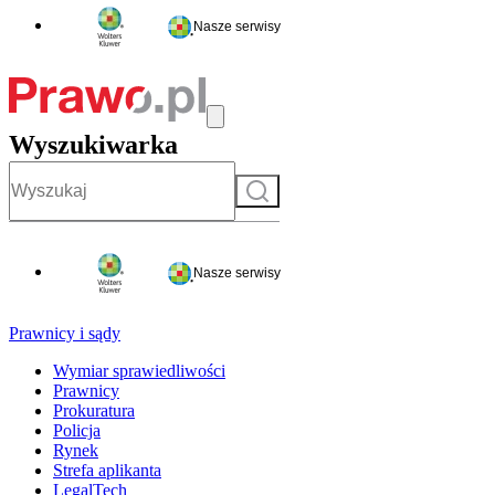
Nasze serwisy
Wyszukiwarka
Szukaj
Nasze serwisy
Prawnicy i sądy
Wymiar sprawiedliwości
Prawnicy
Prokuratura
Policja
Rynek
Strefa aplikanta
LegalTech