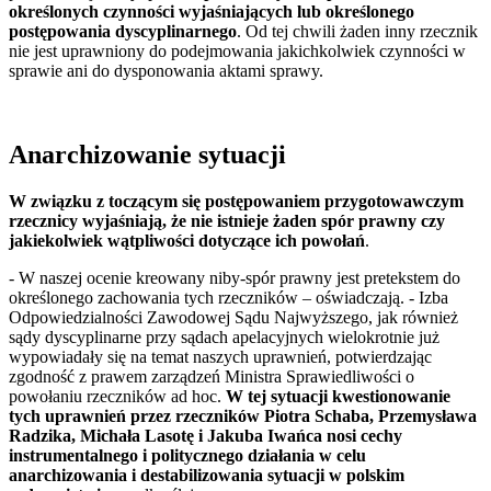
określonych czynności wyjaśniających lub określonego
postępowania dyscyplinarnego
. Od tej chwili żaden inny rzecznik
nie jest uprawniony do podejmowania jakichkolwiek czynności w
sprawie ani do dysponowania aktami sprawy.
Anarchizowanie sytuacji
W związku z toczącym się postępowaniem przygotowawczym
rzecznicy wyjaśniają, że nie istnieje żaden spór prawny czy
jakiekolwiek wątpliwości dotyczące
ich powołań
.
- W naszej ocenie kreowany niby-spór prawny jest pretekstem do
określonego zachowania tych rzeczników – oświadczają. - Izba
Odpowiedzialności Zawodowej Sądu Najwyższego, jak również
sądy dyscyplinarne przy sądach apelacyjnych wielokrotnie już
wypowiadały się na temat naszych uprawnień, potwierdzając
zgodność z prawem zarządzeń Ministra Sprawiedliwości o
powołaniu rzeczników ad hoc.
W tej sytuacji kwestionowanie
tych uprawnień przez rzeczników Piotra Schaba, Przemysława
Radzika, Michała Lasotę i Jakuba Iwańca nosi cechy
instrumentalnego i politycznego działania w celu
anarchizowania i destabilizowania sytuacji w polskim