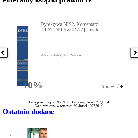
Przejdź do: Dyrektywa NIS2. Komentarz [PRZEDSPRZEDAŻ] ebook,
Dyrektywa NIS2. Komentarz
[PRZEDSPRZEDAŻ] ebook
Poprzednia książka
N
Mateusz Jakubik, Rafał Prabucki
10%
Sprawdź
Rabatu
Cena promocyjna: 267,30 zł |
Cena regularna: 297,00 zł
Najniższa cena w ostatnich 30 dniach: 207,90 zł
Ostatnio dodane