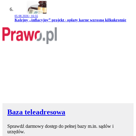
05.08.2026 | 16:55
Przejdź do artykułu:
Kolejny „inflacyjny” projekt - opłaty karne wzrosną kilkukrotnie
Baza teleadresowa
Sprawdź darmowy dostęp do pełnej bazy m.in. sądów i
urzędów.