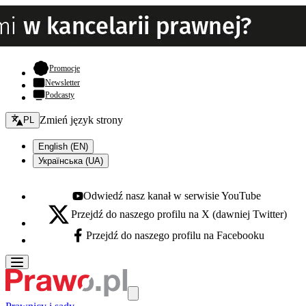
- otwiera się w nowej karcie
Promocje
Newsletter
Podcasty
Zmień język - bieżący:
Zmień język strony
PL
English (EN)
Українська (UA)
Odwiedź nasz kanał w serwisie YouTube
Youtube - otwiera się w nowej karcie
Przejdź do naszego profilu na X (dawniej Twitter)
X - otwiera się w nowej karcie
Przejdź do naszego profilu na Facebooku
Facebook - otwiera się w nowej karcie