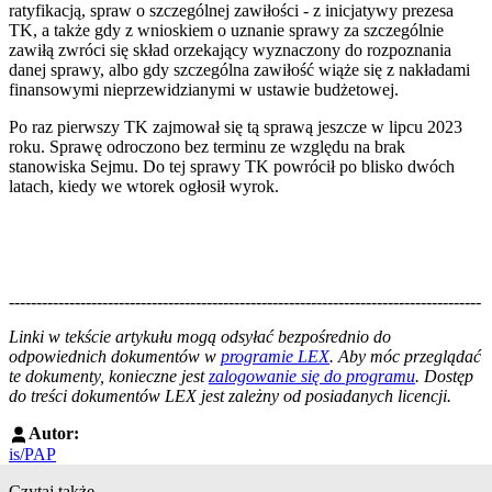
ratyfikacją, spraw o szczególnej zawiłości - z inicjatywy prezesa
TK, a także gdy z wnioskiem o uznanie sprawy za szczególnie
zawiłą zwróci się skład orzekający wyznaczony do rozpoznania
danej sprawy, albo gdy szczególna zawiłość wiąże się z nakładami
finansowymi nieprzewidzianymi w ustawie budżetowej.
Po raz pierwszy TK zajmował się tą sprawą jeszcze w lipcu 2023
roku. Sprawę odroczono bez terminu ze względu na brak
stanowiska Sejmu. Do tej sprawy TK powrócił po blisko dwóch
latach, kiedy we wtorek ogłosił wyrok.
--------------------------------------------------------------------------------------
--------------------------------------------------------
Linki w tekście artykułu mogą odsyłać bezpośrednio do
odpowiednich dokumentów w
programie LEX
. Aby móc przeglądać
te dokumenty, konieczne jest
zalogowanie się do programu
. Dostęp
do treści dokumentów LEX jest zależny od posiadanych licencji.
Autor:
is/PAP
Czytaj także