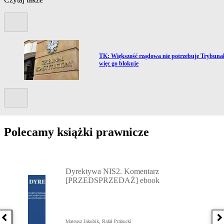
Poprzedni slide
Przejdź do artykułu:
e
TK: Większość rządowa nie potrzebuje Trybunał
więc go blokuje
Kolejny slide
Polecamy książki prawnicze
Przejdź do: Dyrektywa NIS2. Komentarz [PRZEDSPRZEDAŻ] ebook,
Dyrektywa NIS2. Komentarz
[PRZEDSPRZEDAŻ] ebook
Poprzednia książka
N
Mateusz Jakubik, Rafał Prabucki