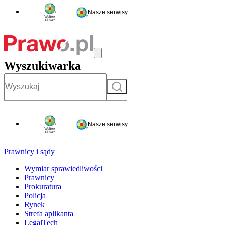
Nasze serwisy
Wyszukiwarka
Szukaj
Nasze serwisy
Prawnicy i sądy
Wymiar sprawiedliwości
Prawnicy
Prokuratura
Policja
Rynek
Strefa aplikanta
LegalTech