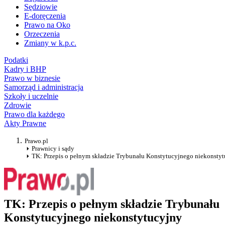
Sędziowie
E-doręczenia
Prawo na Oko
Orzeczenia
Zmiany w k.p.c.
Podatki
Kadry i BHP
Prawo w biznesie
Samorząd i administracja
Szkoły i uczelnie
Zdrowie
Prawo dla każdego
Akty Prawne
Prawo.pl
Prawnicy i sądy
TK: Przepis o pełnym składzie Trybunału Konstytucyjnego niekonsty
TK: Przepis o pełnym składzie Trybunału
Konstytucyjnego niekonstytucyjny