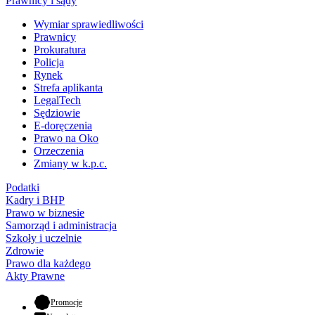
Prawnicy i sądy
Wymiar sprawiedliwości
Prawnicy
Prokuratura
Policja
Rynek
Strefa aplikanta
LegalTech
Sędziowie
E-doręczenia
Prawo na Oko
Orzeczenia
Zmiany w k.p.c.
Podatki
Kadry i BHP
Prawo w biznesie
Samorząd i administracja
Szkoły i uczelnie
Zdrowie
Prawo dla każdego
Akty Prawne
- otwiera się w nowej karcie
Promocje