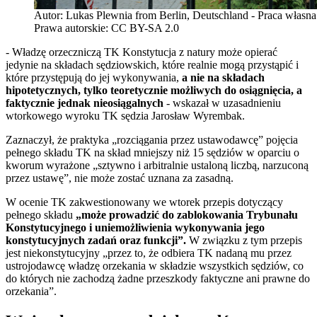
Autor: Lukas Plewnia from Berlin, Deutschland - Praca własna 
Prawa autorskie: CC BY-SA 2.0
- Władzę orzeczniczą TK Konstytucja z natury może opierać
jedynie na składach sędziowskich, które realnie mogą przystąpić i
które przystępują do jej wykonywania,
a nie na składach
hipotetycznych, tylko teoretycznie możliwych do osiągnięcia, a
faktycznie jednak nieosiągalnych
- wskazał w uzasadnieniu
wtorkowego wyroku TK sędzia Jarosław Wyrembak.
Zaznaczył, że praktyka „rozciągania przez ustawodawcę” pojęcia
pełnego składu TK na skład mniejszy niż 15 sędziów w oparciu o
kworum wyrażone „sztywno i arbitralnie ustaloną liczbą, narzuconą
przez ustawę”, nie może zostać uznana za zasadną.
W ocenie TK zakwestionowany we wtorek przepis dotyczący
pełnego składu
„może prowadzić do zablokowania Trybunału
Konstytucyjnego i uniemożliwienia wykonywania jego
konstytucyjnych zadań oraz funkcji”.
W związku z tym przepis
jest niekonstytucyjny „przez to, że odbiera TK nadaną mu przez
ustrojodawcę władzę orzekania w składzie wszystkich sędziów, co
do których nie zachodzą żadne przeszkody faktyczne ani prawne do
orzekania”.