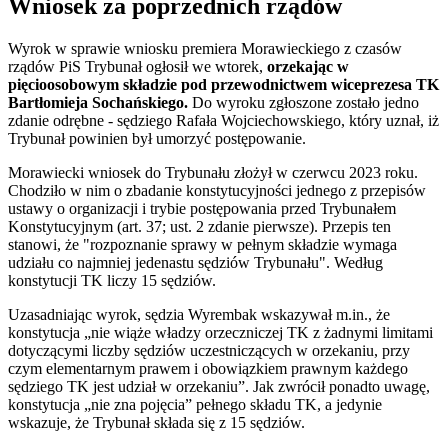
Wniosek za poprzednich rządów
Wyrok w sprawie wniosku premiera Morawieckiego z czasów
rządów PiS Trybunał ogłosił we wtorek,
orzekając w
pięcioosobowym składzie pod przewodnictwem wiceprezesa TK
Bartłomieja Sochańskiego.
Do wyroku zgłoszone zostało jedno
zdanie odrębne - sędziego Rafała Wojciechowskiego, który uznał, iż
Trybunał powinien był umorzyć postępowanie.
Morawiecki wniosek do Trybunału złożył w czerwcu 2023 roku.
Chodziło w nim o zbadanie konstytucyjności jednego z przepisów
ustawy o organizacji i trybie postępowania przed Trybunałem
Konstytucyjnym (art. 37; ust. 2 zdanie pierwsze). Przepis ten
stanowi, że "rozpoznanie sprawy w pełnym składzie wymaga
udziału co najmniej jedenastu sędziów Trybunału". Według
konstytucji TK liczy 15 sędziów.
Uzasadniając wyrok, sędzia Wyrembak wskazywał m.in., że
konstytucja „nie wiąże władzy orzeczniczej TK z żadnymi limitami
dotyczącymi liczby sędziów uczestniczących w orzekaniu, przy
czym elementarnym prawem i obowiązkiem prawnym każdego
sędziego TK jest udział w orzekaniu”. Jak zwrócił ponadto uwagę,
konstytucja „nie zna pojęcia” pełnego składu TK, a jedynie
wskazuje, że Trybunał składa się z 15 sędziów.