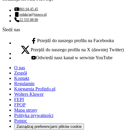
801 04 45 45
Numer telefonu:
redakcja@prawo.pl
Adres email:
22 535 88 00
Numer telefonu:
Śledź nas
Przejdź do naszego profilu na Facebooku
facebook - otwiera się w nowej karcie
Przejdź do naszego profilu na X (dawniej Twitter)
x - otwiera się w nowej karcie
Odwiedź nasz kanał w serwisie YouTube
youtube - otwiera się w nowej karcie
O nas
Zespół
Kontakt
Regulamin
Księgarnia Profinfo.pl
Wolters Kluwer
FEPI
FPOP
Mapa strony
Polityka prywatności
Pomoc
Zarządzaj preferencjami plików cookie