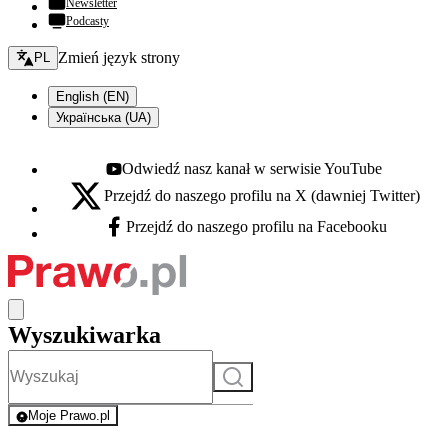
Newsletter
Podcasty
Zmień język - bieżący:
Zmień język strony
PL
English (EN)
Українська (UA)
Odwiedź nasz kanał w serwisie YouTube
Youtube - otwiera się w nowej karcie
Przejdź do naszego profilu na X (dawniej Twitter)
X - otwiera się w nowej karcie
Przejdź do naszego profilu na Facebooku
Facebook - otwiera się w nowej karcie
Wyszukiwarka
Szukaj
Moje Prawo.pl
- rejestracja i logowanie do serwisu