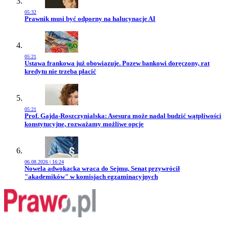
05:32
Przejdź do artykułu:
Prawnik musi być odporny na halucynacje AI
05:21
Przejdź do artykułu:
Ustawa frankowa już obowiązuje. Pozew bankowi doręczony, rat
kredytu nie trzeba płacić
05:21
Przejdź do artykułu:
Prof. Gajda-Roszczynialska: Asesura może nadal budzić wątpliwości
konstytucyjne, rozważamy możliwe opcje
06.08.2026 | 16:24
Przejdź do artykułu:
Nowela adwokacka wraca do Sejmu, Senat przywrócił
"akademików" w komisjach egzaminacyjnych