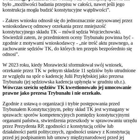
było „możliwości badania przepisu w całości, nawet jeśli jego
konstrukcja mogła budzić konstytucyjne wątpliwości”.
- Zakres wniosku odnosił się do jednoznacznie zarysowanej przez
wnioskodawcę odmowy orzekania przez mniejszość
konstytucyjnego składu TK – mówił sędzia Wojciechowski.
Stwierdził zatem, że przedmiotem oceny Trybunału powinna być -
zgodnie z motywami wnioskodawcy - „nie treść aktu prawnego, a
zachowanie sędziów TK, do których ten przepis bezpośrednio się
odnosi”.
W 2023 roku, kiedy Morawiecki sformułował swój wniosek,
orzekanie przez TK w pełnym składzie 11 sędziów było utrudnione
ze względu na spór o kadencję Julii Przyłębskiej jako prezesa
Trybunału (jej sędziowska kadencja upłynęła w grudniu ub.r.).
Wówczas sześciu sędziów TK kwestionowało jej umocowanie
prawne jako prezesa Trybunału i nie orzekało.
Zgodnie z ustawą o organizacji i trybie postępowania przed
Trybunałem Konstytucyjnym, pełny skład TK jest wymagany w
sprawach: sporów kompetencyjnych pomiędzy konstytucyjnymi
organami państwa, stwierdzenia przeszkody w sprawowaniu urzędu
przez Prezydenta RP, zgodności z konstytucją celów lub
działalności partii politycznych, zgodności ustawy z Konstytucją
przed jej podpisaniem lub umowy międzynarodowej przed jej