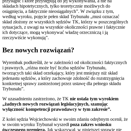
przystąpić i które przystępują do jej wykonywania, a nie na
składach hipotetycznych, tylko teoretycznie możliwych do
osiągnięcia, a faktycznie nieosiągalnych”. W związku z tym,
według wyroku, pojęcie pełen skład Trybunału „musi oznaczać
skład złożony ze wszystkich sędziów TK, którzy w poszczególnych
sytuacjach, z uwagi na wszystkie okoliczności prawne i faktycznie
ich dotyczące, mogą wykonywać władzę orzeczniczą i ją
rzeczywiście wykonują”.
Bez nowych rozwiązań?
Wyrembak podkreślił, że w zależności od okoliczności faktycznych
i prawnych, „różna może być liczba sędziów Trybunału,
tworzących taki skład orzekający, który jest mniejszy niż skład
jedenastu sędziów, a który zachowuje zdolność do rozstrzygnięcia
konkretnej sprawy zastrzeżonej przez ustawę dla pełnego składu
Trybunału”.
W uzasadnieniu zastrzeżono, że TK
nie ustala tym wyrokiem
„żadnych nowych rozwiązań legislacyjnych, szanując
wyłączność kompetencji prawodawcy w tym zakresie”.
Z kolei sędzia Wojciechowski w swoim zdaniu odrębnym ocenił, że
w swoim wyroku Trybunał wyszedł
poza zakres wniosku
ówczesnego premiera.
Jak wskazywał, w niniejszej sprawie nie