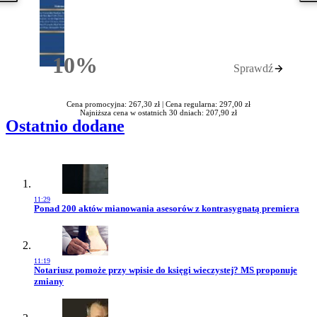
10%
Sprawdź
Rabatu
Cena promocyjna: 267,30 zł |
Cena regularna: 297,00 zł
Najniższa cena w ostatnich 30 dniach: 207,90 zł
Ostatnio dodane
11:29
Przejdź do artykułu:
Ponad 200 aktów mianowania asesorów z kontrasygnatą premiera
11:19
Przejdź do artykułu:
Notariusz pomoże przy wpisie do księgi wieczystej? MS proponuje
zmiany