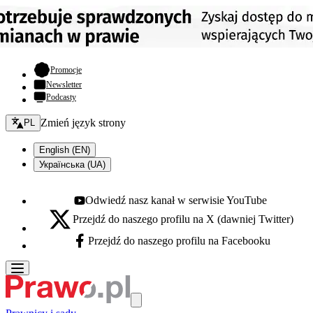
- otwiera się w nowej karcie
Promocje
Newsletter
Podcasty
Zmień język - bieżący:
Zmień język strony
PL
English (EN)
Українська (UA)
Odwiedź nasz kanał w serwisie YouTube
Youtube - otwiera się w nowej karcie
Przejdź do naszego profilu na X (dawniej Twitter)
X - otwiera się w nowej karcie
Przejdź do naszego profilu na Facebooku
Facebook - otwiera się w nowej karcie