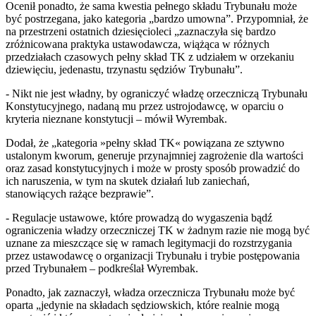
Ocenił ponadto, że sama kwestia pełnego składu Trybunału może
być postrzegana, jako kategoria „bardzo umowna”. Przypomniał, że
na przestrzeni ostatnich dziesięcioleci „zaznaczyła się bardzo
zróżnicowana praktyka ustawodawcza, wiążąca w różnych
przedziałach czasowych pełny skład TK z udziałem w orzekaniu
dziewięciu, jedenastu, trzynastu sędziów Trybunału”.
- Nikt nie jest władny, by ograniczyć władzę orzeczniczą Trybunału
Konstytucyjnego, nadaną mu przez ustrojodawcę, w oparciu o
kryteria nieznane konstytucji – mówił Wyrembak.
Dodał, że „kategoria »pełny skład TK« powiązana ze sztywno
ustalonym kworum, generuje przynajmniej zagrożenie dla wartości
oraz zasad konstytucyjnych i może w prosty sposób prowadzić do
ich naruszenia, w tym na skutek działań lub zaniechań,
stanowiących rażące bezprawie”.
- Regulacje ustawowe, które prowadzą do wygaszenia bądź
ograniczenia władzy orzeczniczej TK w żadnym razie nie mogą być
uznane za mieszczące się w ramach legitymacji do rozstrzygania
przez ustawodawcę o organizacji Trybunału i trybie postępowania
przed Trybunałem – podkreślał Wyrembak.
Ponadto, jak zaznaczył, władza orzecznicza Trybunału może być
oparta „jedynie na składach sędziowskich, które realnie mogą