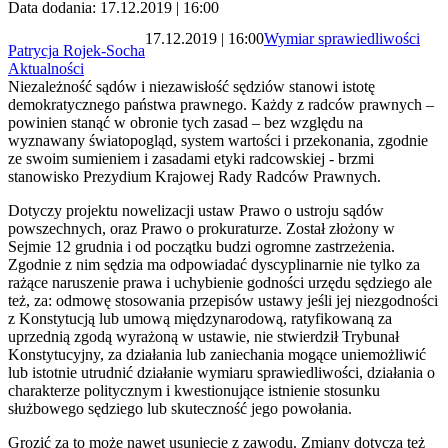
Data dodania: 17.12.2019 | 16:00
17.12.2019 | 16:00
Wymiar sprawiedliwości
Patrycja Rojek-Socha
Aktualności
Niezależność sądów i niezawisłość sędziów stanowi istotę
demokratycznego państwa prawnego. Każdy z radców prawnych –
powinien stanąć w obronie tych zasad – bez względu na
wyznawany światopogląd, system wartości i przekonania, zgodnie
ze swoim sumieniem i zasadami etyki radcowskiej - brzmi
stanowisko Prezydium Krajowej Rady Radców Prawnych.
Dotyczy projektu nowelizacji ustaw Prawo o ustroju sądów
powszechnych, oraz Prawo o prokuraturze. Został złożony w
Sejmie 12 grudnia i od początku budzi ogromne zastrzeżenia.
Zgodnie z nim sędzia ma odpowiadać dyscyplinarnie nie tylko za
rażące naruszenie prawa i uchybienie godności urzędu sędziego ale
też, za: odmowę stosowania przepisów ustawy jeśli jej niezgodności
z Konstytucją lub umową międzynarodową, ratyfikowaną za
uprzednią zgodą wyrażoną w ustawie, nie stwierdził Trybunał
Konstytucyjny, za działania lub zaniechania mogące uniemożliwić
lub istotnie utrudnić działanie wymiaru sprawiedliwości, działania o
charakterze politycznym i kwestionujące istnienie stosunku
służbowego sędziego lub skuteczność jego powołania.
Grozić za to może nawet usunięcie z zawodu. Zmiany dotyczą też