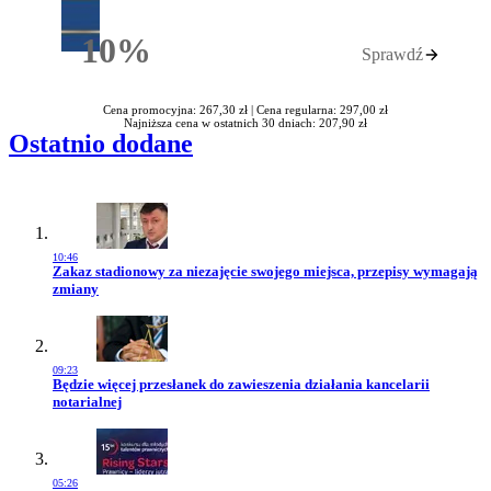
10%
Sprawdź
Rabatu
Cena promocyjna: 267,30 zł |
Cena regularna: 297,00 zł
Najniższa cena w ostatnich 30 dniach: 207,90 zł
Ostatnio dodane
10:46
Przejdź do artykułu:
Zakaz stadionowy za niezajęcie swojego miejsca, przepisy wymagają
zmiany
09:23
Przejdź do artykułu:
Będzie więcej przesłanek do zawieszenia działania kancelarii
notarialnej
05:26