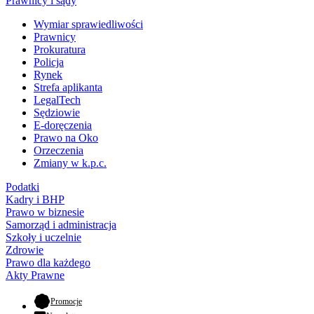
Prawnicy i sądy
Wymiar sprawiedliwości
Prawnicy
Prokuratura
Policja
Rynek
Strefa aplikanta
LegalTech
Sędziowie
E-doręczenia
Prawo na Oko
Orzeczenia
Zmiany w k.p.c.
Podatki
Kadry i BHP
Prawo w biznesie
Samorząd i administracja
Szkoły i uczelnie
Zdrowie
Prawo dla każdego
Akty Prawne
- otwiera się w nowej karcie
Promocje