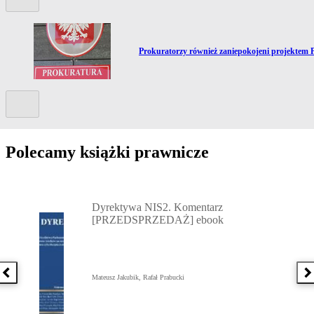
Przejdź do artykułu:
Prokuratorzy również zaniepokojeni projektem 
Kolejny slide
Polecamy książki prawnicze
Przejdź do: Dyrektywa NIS2. Komentarz [PRZEDSPRZEDAŻ] ebook,
Dyrektywa NIS2. Komentarz
[PRZEDSPRZEDAŻ] ebook
Poprzednia książka
N
Mateusz Jakubik, Rafał Prabucki