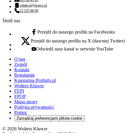
801 04 45 45
Numer telefonu:
redakcja@prawo.pl
Adres email:
22 535 88 00
Numer telefonu:
Śledź nas
Przejdź do naszego profilu na Facebooku
facebook - otwiera się w nowej karcie
Przejdź do naszego profilu na X (dawniej Twitter)
x - otwiera się w nowej karcie
Odwiedź nasz kanał w serwisie YouTube
youtube - otwiera się w nowej karcie
O nas
Zespół
Kontakt
Regulamin
Księgarnia Profinfo.pl
Wolters Kluwer
FEPI
FPOP
Mapa strony
Polityka prywatności
Pomoc
Zarządzaj preferencjami plików cookie
© 2026 Wolters Kluwer