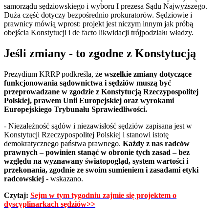
samorządu sędziowskiego i wyboru I prezesa Sądu Najwyższego.
Duża część dotyczy bezpośrednio prokuratorów. Sędziowie i
prawnicy mówią wprost: projekt jest niczym innym jak próbą
obejścia Konstytucji i de facto likwidacji trójpodziału władzy.
Jeśli zmiany - to zgodne z Konstytucją
Prezydium KRRP podkreśla, ż
e wszelkie zmiany dotyczące
funkcjonowania sądownictwa i sędziów muszą być
przeprowadzane w zgodzie z Konstytucją Rzeczypospolitej
Polskiej, prawem Unii Europejskiej oraz wyrokami
Europejskiego Trybunału Sprawiedliwości.
- Niezależność sądów i niezawisłość sędziów zapisana jest w
Konstytucji Rzeczypospolitej Polskiej i stanowi istotę
demokratycznego państwa prawnego.
Każdy z nas radców
prawnych – powinien stanąć w obronie tych zasad – bez
względu na wyznawany światopogląd, system wartości i
przekonania, zgodnie ze swoim sumieniem i zasadami etyki
radcowskiej
- wskazano.
Czytaj:
Sejm w tym tygodniu zajmie się projektem o
dyscyplinarkach sędziów>>