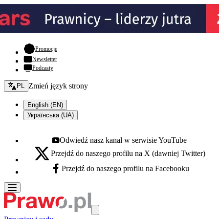
- otwiera się w nowej karcie
Promocje
Newsletter
Podcasty
Zmień język - bieżący:
Zmień język strony
PL
English (EN)
Українська (UA)
Odwiedź nasz kanał w serwisie YouTube
Youtube - otwiera się w nowej karcie
Przejdź do naszego profilu na X (dawniej Twitter)
X - otwiera się w nowej karcie
Przejdź do naszego profilu na Facebooku
Facebook - otwiera się w nowej karcie