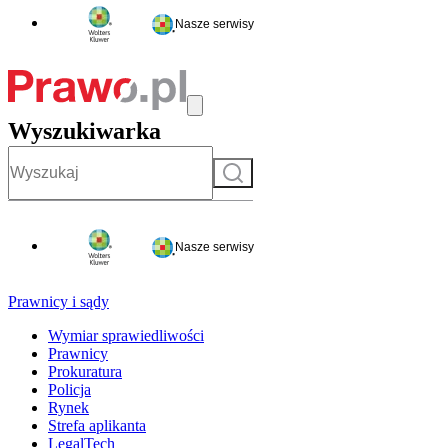
Nasze serwisy
Wyszukiwarka
Szukaj
Nasze serwisy
Prawnicy i sądy
Wymiar sprawiedliwości
Prawnicy
Prokuratura
Policja
Rynek
Strefa aplikanta
LegalTech