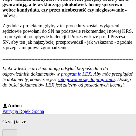
gwarantują, a te wykluczają jakąkolwiek formę sprzeciwu
wobec kandydata, czy przez nieobecność czy niegłosowanie
-
mówią.
Zgodnie z projektem gdyby z tej procedury zostali wyłączeni
sędziowie powołani do SN na podstawie rekomendacji nowej KRS,
to prezydent po upływie kadencji I Prezes wskaże p.o. I Prezesa
SN, aby ten jak najszybciej przeprowadził - jak wskazano - zgodnie
z przepisami prawa zgromadzenie.
--------------------------------------------------------------------------------------
--------------------------------------------------------
Linki w tekście artykułu mogą odsyłać bezpośrednio do
odpowiednich dokumentów w
programie LEX
. Aby móc przeglądać
te dokumenty, konieczne jest
zalogowanie się do programu
. Dostęp
do treści dokumentów LEX jest zależny od posiadanych licencji.
Autor:
Patrycja Rojek-Socha
Czytaj także
Poprzedni slide