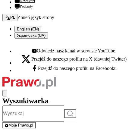
Newsletter
Podcasty
Zmień język - bieżący:
Zmień język strony
PL
English (EN)
Українська (UA)
Odwiedź nasz kanał w serwisie YouTube
Youtube - otwiera się w nowej karcie
Przejdź do naszego profilu na X (dawniej Twitter)
X - otwiera się w nowej karcie
Przejdź do naszego profilu na Facebooku
Facebook - otwiera się w nowej karcie
Wyszukiwarka
Szukaj
Moje Prawo.pl
- rejestracja i logowanie do serwisu