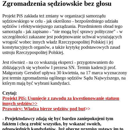
Zgromadzenia sędziowskie bez głosu
Projekt PiS zakłada też zmiany w organizacji samorządu
sędziowskiego w celu - jak określono - bezpośredniego udziału
sędziów i efektywniejszego zarządzania. Przedmiotem obrad tego
samorządu - jak zapisano - "nie mogą być sprawy polityczne" - w
szczególności zakazane jest podejmowanie uchwał wyrażających
wrogość wobec innych władz Rzeczypospolitej Polskiej i jej
konstytucyjnych organów, a także krytykę podstawowych zasad
ustroju Rzeczypospolitej Polskiej.
Jest również - na co wskazują eksperci - przygotowaniem do
zbliżających się wyborów I prezesa SN. Termin kadencji prof.
Małgorzaty Gersdorf upływa 30 kwietnia, na 17 marca wyznaczony
jest termin zgromadzenia ogólnego sędziów Sądu Najwyższego, na
którym mają być wybrani kandydaci.
Czytaj:
Projekt PiS: Usunięcie z zawodu za kwestionowanie statusu
innych sędziów>>
Prawnicy: Władza bierze sędziów pod but
>>
-
Projektodawcy zdają się być bardzo zaniepokojeni tym
faktem i chcą zrobić wszystko, by wskazać swoich,
odpowiednich kandydatów. Już obecne przepisy ustawy im to