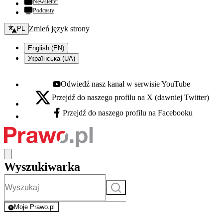
Newsletter
Podcasty
Zmień język - bieżący:
Zmień język strony
PL
English (EN)
Українська (UA)
Odwiedź nasz kanał w serwisie YouTube
Youtube - otwiera się w nowej karcie
Przejdź do naszego profilu na X (dawniej Twitter)
X - otwiera się w nowej karcie
Przejdź do naszego profilu na Facebooku
Facebook - otwiera się w nowej karcie
Wyszukiwarka
Szukaj
Moje Prawo.pl
- rejestracja i logowanie do serwisu