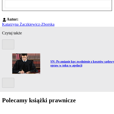
Autor:
Katarzyna Żaczkiewicz-Zborska
Czytaj także
Poprzedni slide
Przejdź do artykułu:
SN: Po zmianie kpc zwolnienie z kosztów sądow
spraw w toku w apelacji
Kolejny slide
Polecamy książki prawnicze