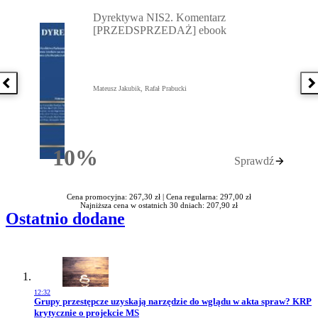
Przejdź do: Dyrektywa NIS2. Komentarz [PRZEDSPRZEDAŻ] ebook,
Dyrektywa NIS2. Komentarz
[PRZEDSPRZEDAŻ] ebook
Poprzednia książka
N
Mateusz Jakubik, Rafał Prabucki
10%
Sprawdź
Rabatu
Cena promocyjna: 267,30 zł |
Cena regularna: 297,00 zł
Najniższa cena w ostatnich 30 dniach: 207,90 zł
Ostatnio dodane
12:32
Przejdź do artykułu:
Grupy przestępcze uzyskają narzędzie do wglądu w akta spraw? KRP
krytycznie o projekcie MS