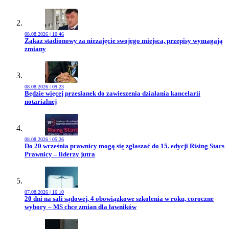
08.08.2026 | 10:46
Przejdź do artykułu:
Zakaz stadionowy za niezajęcie swojego miejsca, przepisy wymagają
zmiany
08.08.2026 | 09:23
Przejdź do artykułu:
Będzie więcej przesłanek do zawieszenia działania kancelarii
notarialnej
08.08.2026 | 05:26
Przejdź do artykułu:
Do 20 września prawnicy mogą się zgłaszać do 15. edycji Rising Stars
Prawnicy – liderzy jutra
07.08.2026 | 16:10
Przejdź do artykułu:
20 dni na sali sądowej, 4 obowiązkowe szkolenia w roku, coroczne
wybory – MS chce zmian dla ławników