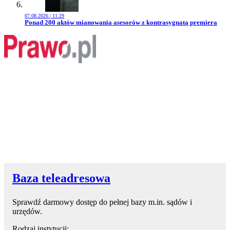
07.08.2026 | 11:29
Przejdź do artykułu:
Ponad 200 aktów mianowania asesorów z kontrasygnatą premiera
Baza teleadresowa
Sprawdź darmowy dostęp do pełnej bazy m.in. sądów i
urzędów.
Rodzaj instytucji: