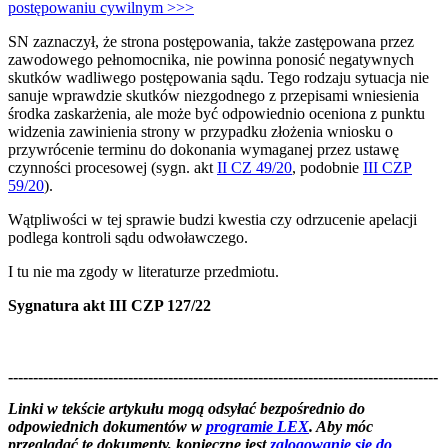
postępowaniu cywilnym >>>
SN zaznaczył, że strona
postępowania,
także
zastępowana
przez
zawodowego
pełnomocnika,
ni
e
powinna
ponosić
negatywnych
skutków
wadliwego
postępowania
sądu.
Tego
rodzaju
sytuacja
n
ie
sanuje
wprawdzie
skutków niezgod
nego z przepisami wniesienia
środka zaskarżenia, ale może być
odpowiednio oceniona z punktu
widzenia zawinienia strony w przypadku złożenia wniosku o
przywrócenie terminu do dokonania wymaganej przez ustawę
czynności procesowej (sygn. akt
II CZ 49/20
, podobnie
III CZP
59/20
).
Wątpliwości w tej sprawie budzi kwestia czy odrzucenie apelacji
podlega kontroli sądu odwoławczego.
I tu nie ma zgody w literaturze przedmiotu.
Sygnatura akt III CZP 127/22
--------------------------------------------------------------------------------------
--------------------------------------------------------
Linki w tekście artykułu mogą odsyłać bezpośrednio do
odpowiednich dokumentów w
programie LEX
. Aby móc
przeglądać te dokumenty, konieczne jest
zalogowanie się do