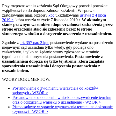
Przy rozpoznawaniu zażalenia Sąd Okręgowy powziął poważne
wątpliwości co do dopuszczalności zażalenia. W sprawie
zastosowanie mają przepisy
kpc
ukształtowane
ustawą z 4 lipca
2019 r.
, która weszła w życie 7 listopada 2019 r.
W aktualnym
stanie prawnym warunkiem dopuszczalności zaskarżenia przez
stronę orzeczenia stało się zgłoszenie przez tę stronę
skutecznego wniosku o doręczenie orzeczenia z uzasadnieniem.
Zgodnie z
art. 357 par. 2 kpc
postanowienie wydane na posiedzeniu
niejawnym sąd uzasadnia tylko wtedy, gdy podlega ono
zaskarżeniu, i tylko na żądanie strony zgłoszone w terminie
tygodnia od dnia doręczenia postanowienia.
Postanowienie z
uzasadnieniem doręcza się tylko tej stronie, która zażądała
sporządzenia uzasadnienia i doręczenia postanowienia z
uzasadnieniem.
WZORY DOKUMENTÓW:
Postanowienie o zwolnieniu wierzyciela od kosztów
sądowych - WZÓR >
Postanowienie o oddaleniu wniosku o przywrócenie terminu
oraz o odrzuceniu wniosku o uzasadnienie - WZÓR >
Pismo sądowe w sprawie wyznaczenia terminu na dokonanie
czynności - WZÓR >