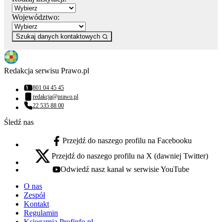
Województwo:
Szukaj danych kontaktowych
Redakcja serwisu Prawo.pl
801 04 45 45
Numer telefonu:
redakcja@prawo.pl
Adres email:
22 535 88 00
Numer telefonu:
Śledź nas
Przejdź do naszego profilu na Facebooku
facebook - otwiera się w nowej karcie
Przejdź do naszego profilu na X (dawniej Twitter)
x - otwiera się w nowej karcie
Odwiedź nasz kanał w serwisie YouTube
youtube - otwiera się w nowej karcie
O nas
Zespół
Kontakt
Regulamin
Księgarnia Profinfo.pl