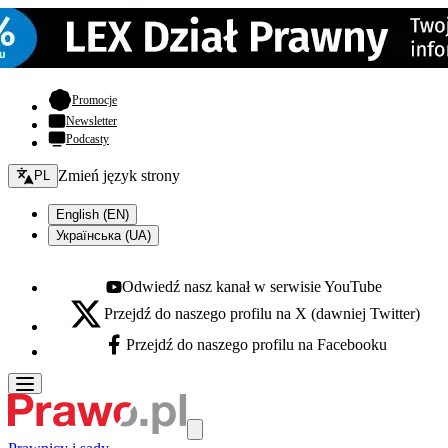
- otwiera się w nowej karcie
Promocje
Newsletter
Podcasty
Zmień język - bieżący:
Zmień język strony
PL
English (EN)
Українська (UA)
Odwiedź nasz kanał w serwisie YouTube
Youtube - otwiera się w nowej karcie
Przejdź do naszego profilu na X (dawniej Twitter)
X - otwiera się w nowej karcie
Przejdź do naszego profilu na Facebooku
Facebook - otwiera się w nowej karcie