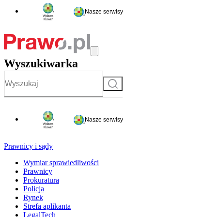
Nasze serwisy
Wyszukiwarka
Szukaj
Nasze serwisy
Prawnicy i sądy
Wymiar sprawiedliwości
Prawnicy
Prokuratura
Policja
Rynek
Strefa aplikanta
LegalTech