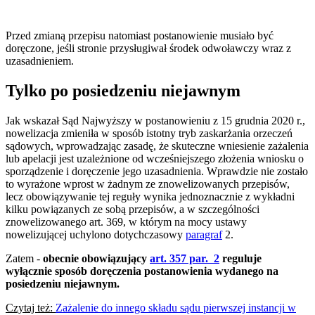
Przed zmianą przepisu natomiast postanowienie musiało być
doręczone, jeśli stronie przysługiwał środek odwoławczy wraz z
uzasadnieniem.
Tylko po posiedzeniu niejawnym
Jak wskazał Sąd Najwyższy w postanowieniu z 15 grudnia 2020 r.,
nowelizacja zmieniła w sposób istotny tryb
zaskarżania
orzeczeń
sądowych,
wprowad
zając
zasadę,
że
skuteczne
wniesienie
zażalenia
lub
apelacji jest
uzależnione
od
wcześniejszego
złożenia
wniosku
o
sporządzenie
i
doręczenie
jego
uzasadnienia.
Wprawdzie
nie
zostało
to
wyrażone
wprost
w
żadnym
ze
znowelizowanych
przepisów,
lecz
obowiązywanie
tej
reguły
wynika
jednoznacznie
z
wykładni
kilku
powiązanych
ze
sobą przepisów, a
w szcze
gólności
znowelizowanego art. 369, w którym na
mocy ustawy
nowelizującej uchylono dotychczasowy
paragraf
2
.
Zatem -
obecnie obowiązujący
art. 357 par. 2
reguluje
wyłącznie sposób doręczenia postanowienia wydanego na
posiedzeniu niejawnym.
Czytaj też:
Zażalenie do innego składu sądu pierwszej instancji w