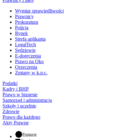
Prawnicy i sądy
Wymiar sprawiedliwości
Prawnicy
Prokuratura
Policja
Rynek
Strefa aplikanta
LegalTech
Sędziowie
E-doręczenia
Prawo na Oko
Orzeczenia
Zmiany w k.p.c.
Podatki
Kadry i BHP
Prawo w biznesie
Samorząd i administracja
Szkoły i uczelnie
Zdrowie
Prawo dla każdego
Akty Prawne
- otwiera się w nowej karcie
Promocje