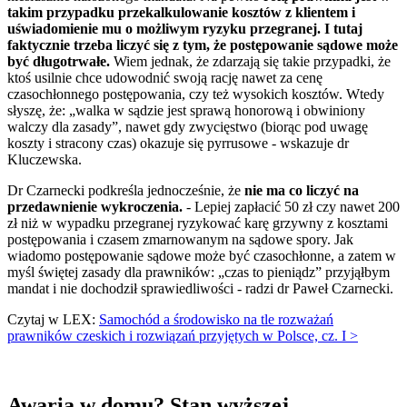
takim przypadku przekalkulowanie kosztów z klientem i
uświadomienie mu o możliwym ryzyku przegranej. I tutaj
faktycznie trzeba liczyć się z tym, że postępowanie sądowe może
być długotrwałe.
Wiem jednak, że zdarzają się takie przypadki, że
ktoś usilnie chce udowodnić swoją rację nawet za cenę
czasochłonnego postępowania, czy też wysokich kosztów. Wtedy
słyszę, że: „walka w sądzie jest sprawą honorową i obwiniony
walczy dla zasady”, nawet gdy zwycięstwo (biorąc pod uwagę
koszty i stracony czas) okazuje się pyrrusowe - wskazuje dr
Kluczewska.
Dr Czarnecki podkreśla jednocześnie, że
nie ma co liczyć na
przedawnienie wykroczenia.
- Lepiej zapłacić 50 zł czy nawet 200
zł niż w wypadku przegranej ryzykować karę grzywny z kosztami
postępowania i czasem zmarnowanym na sądowe spory. Jak
wiadomo postępowanie sądowe może być czasochłonne, a zatem w
myśl świętej zasady dla prawników: „czas to pieniądz” przyjąłbym
mandat i nie dochodził sprawiedliwości - radzi dr Paweł Czarnecki.
Czytaj w LEX:
Samochód a środowisko na tle rozważań
prawników czeskich i rozwiązań przyjętych w Polsce, cz. I >
Awaria w domu? Stan wyższej