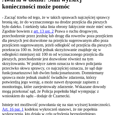
konieczności może pomóc
- Zacząć trzeba od tego, że w takich sprawach najczęściej sprawcy
bronią się, że do wyznaczonego na drodze przejścia dla pieszych
było daleko. I niekiedy taka linia obrony faktycznie może mieć sens.
Zgodnie bowiem z
art. 13 ust. 2
Prawa o ruchu drogowym,
przechodzenie przez jezdnię lub drogę dla rowerów poza przejściem
dla pieszych jest dozwolone na przejściu sugerowanym albo poza
przejściem sugerowanym, jeżeli odległość od przejścia dla pieszych
przekracza 100 m. Jeżeli jednak skrzyżowanie znajduje się w
odległości mniejszej niż 100 m od wyznaczonego przejścia dla
pieszych, przechodzenie jest dozwolone również na tym
skrzyżowaniu. W praktyce zatem oznacza to słowo policjanta
przeciwko słowu sprawcy, co najczęściej oznacza, że sąd daje
funkcjonariuszowi lub dwóm funkcjonariuszom. Domniemany
sprawca może jednak znaleźć świadków zdarzenia, którzy
potwierdzą jego wersję, a może nawet dysponuje zapisem z
monitoringu, które zarejestrowały zdarzenie. Wskazane dowody
mogą przekonać sąd, że Policja popełniła błąd występując z
wnioskiem do sądu - dodaje dr Czarnecki.
Istnieje też możliwość powołania się na stan wyższej konieczności.
Art. 16 par. 1
kodeksu wykroczeń stanowi, że nie popełnia
wykroczenia, kto działa w celu uchylenia bezpośredniego