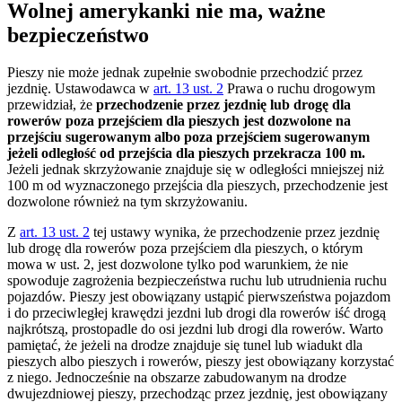
Wolnej amerykanki nie ma, ważne
bezpieczeństwo
Pieszy nie może jednak zupełnie swobodnie przechodzić przez
jezdnię. Ustawodawca w
art. 13 ust. 2
Prawa o ruchu drogowym
przewidział, że
przechodzenie przez jezdnię lub drogę dla
rowerów poza przejściem dla pieszych jest dozwolone na
przejściu sugerowanym albo poza przejściem sugerowanym
jeżeli odległość od przejścia dla pieszych przekracza 100 m.
Jeżeli jednak skrzyżowanie znajduje się w odległości mniejszej niż
100 m od wyznaczonego przejścia dla pieszych, przechodzenie jest
dozwolone również na tym skrzyżowaniu.
Z
art. 13 ust. 2
tej ustawy wynika, że przechodzenie przez jezdnię
lub drogę dla rowerów poza przejściem dla pieszych, o którym
mowa w ust. 2, jest dozwolone tylko pod warunkiem, że nie
spowoduje zagrożenia bezpieczeństwa ruchu lub utrudnienia ruchu
pojazdów. Pieszy jest obowiązany ustąpić pierwszeństwa pojazdom
i do przeciwległej krawędzi jezdni lub drogi dla rowerów iść drogą
najkrótszą, prostopadle do osi jezdni lub drogi dla rowerów. Warto
pamiętać, że jeżeli na drodze znajduje się tunel lub wiadukt dla
pieszych albo pieszych i rowerów, pieszy jest obowiązany korzystać
z niego. Jednocześnie na obszarze zabudowanym na drodze
dwujezdniowej pieszy, przechodząc przez jezdnię, jest obowiązany