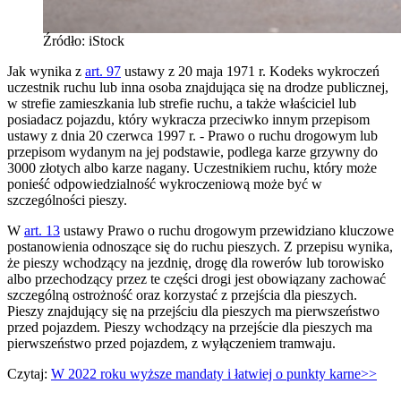
Źródło: iStock
Jak wynika z
art. 97
ustawy z 20 maja 1971 r. Kodeks wykroczeń
uczestnik ruchu lub inna osoba znajdująca się na drodze publicznej,
w strefie zamieszkania lub strefie ruchu, a także właściciel lub
posiadacz pojazdu, który wykracza przeciwko innym przepisom
ustawy z dnia 20 czerwca 1997 r. - Prawo o ruchu drogowym lub
przepisom wydanym na jej podstawie, podlega karze grzywny do
3000 złotych albo karze nagany. Uczestnikiem ruchu, który może
ponieść odpowiedzialność wykroczeniową może być w
szczególności pieszy.
W
art. 13
ustawy Prawo o ruchu drogowym przewidziano kluczowe
postanowienia odnoszące się do ruchu pieszych. Z przepisu wynika,
że pieszy wchodzący na jezdnię, drogę dla rowerów lub torowisko
albo przechodzący przez te części drogi jest obowiązany zachować
szczególną ostrożność oraz korzystać z przejścia dla pieszych.
Pieszy znajdujący się na przejściu dla pieszych ma pierwszeństwo
przed pojazdem. Pieszy wchodzący na przejście dla pieszych ma
pierwszeństwo przed pojazdem, z wyłączeniem tramwaju.
Czytaj:
W 2022 roku wyższe mandaty i łatwiej o punkty karne>>