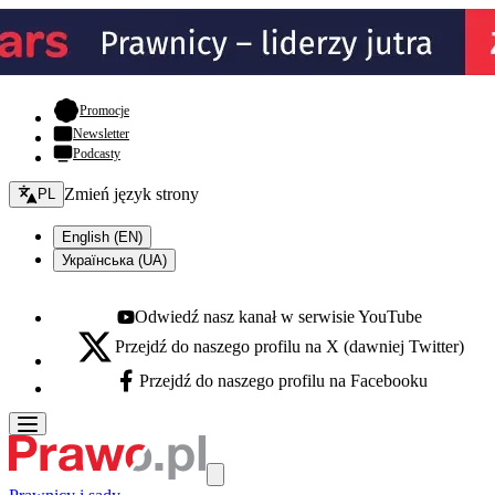
- otwiera się w nowej karcie
Promocje
Newsletter
Podcasty
Zmień język - bieżący:
Zmień język strony
PL
English (EN)
Українська (UA)
Odwiedź nasz kanał w serwisie YouTube
Youtube - otwiera się w nowej karcie
Przejdź do naszego profilu na X (dawniej Twitter)
X - otwiera się w nowej karcie
Przejdź do naszego profilu na Facebooku
Facebook - otwiera się w nowej karcie