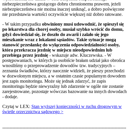
niebezpieczeństwa grożącego dobru chronionemu prawem, jeżeli
niebezpieczeństwa nie można inaczej uniknąć, a dobro poświęcone
nie przedstawia wartości oczywiście większej niż dobro ratowane.
- W takim przypadku
obwiniony musi udowodnić, że spieszył się
po lekarstwa dla chorej osoby, musiał szybko wrócić do domu,
gdyż dowiedział się, że doszło do awarii i zalało się jego
mieszkanie wraz z lokalami sąsiadów. Takie sytuacje mogą
stanowić przesłankę do wyłączenia odpowiedzialności osoby,
która przekracza jezdnię w miejscu nieodpowiednim lub
przebiega przez jezdnię
- wskazuje adw. Kluczewska. - W
postępowaniach, w których ja osobiście brałam udział jako obrońca
wnosiliśmy o przeprowadzenie dowodów tzw. tradycyjnych –
zeznania świadków, którzy naocznie widzieli, że pieszy przechodzi
w dozwolonym miejscu, a w ostatnim czasie popularnym dowodem
jest zapis monitoringu. Może się jednak zdarzyć, że zapis
monitoringu będzie niewyraźny lub zdarzenie w ogóle nie zostanie
zarejestrowane, pozostaje wówczas bazowanie na innych dowodach
- dodaje.
Czytaj w LEX:
Stan wyższej konieczności w ruchu drogowym w
świetle orzecznictwa sądowego >
--------------------------------------------------------------------------------------