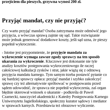
przejściem dla pieszych, grzywna wynosi 200 zł.
Przyjąć mandat, czy nie przyjąć?
Czy warto przyjąć mandat? Osoba zatrzymana może odmówić jego
przyjęcia, a wówczas sprawą zajmie się sąd. Takie rozwiązanie
może jednak generować dodatkowe koszty, jeśli sąd uzna, że pieszy
popełnił wykroczenie.
- Istotne jest przypomnienie, że
przyjęcie mandatu za
wykroczenie wymaga zawsze zgody sprawcy na ten sposób
ukarania za wykroczenie
. Kluczowe jest dokonanie nie tyle
analizy kosztów postępowania wykroczeniowego ile raczej
całościowej kalkulacji zysków i strat, jakie wiążą się z odmową
przyjęcia mandatu karnego. Tym samym trzeba postawić pytanie co
się bardziej sprawcy opłaca: przyjąć mandat i szybko zakończyć
sprawę czy też alternatywnie spróbować w postępowaniu przed
sądem udowodnić, że sprawca nie popełnił wykroczenia, zaś organ
błędnie skierował wniosek o ukaranie - podkreśla dr Paweł
Czarnecki, nauczyciel akademicki z Katedry Postępowania Karnego
Uniwersytetu Jagiellońskiego, społeczny kurator sądowy i mediator
w sprawach karnych. Przedstawia też obrazowe wyliczenie.