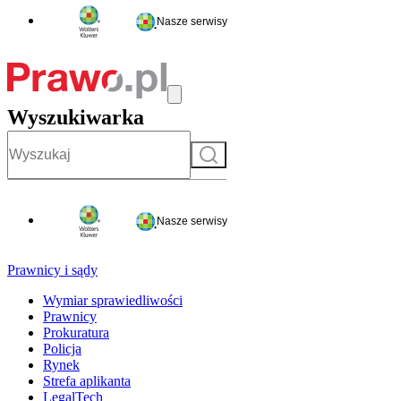
Nasze serwisy
Wyszukiwarka
Szukaj
Nasze serwisy
Prawnicy i sądy
Wymiar sprawiedliwości
Prawnicy
Prokuratura
Policja
Rynek
Strefa aplikanta
LegalTech