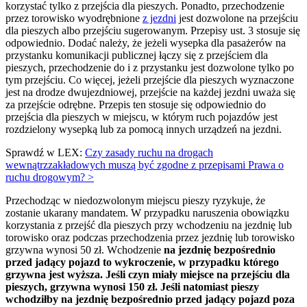
korzystać tylko z przejścia dla pieszych. Ponadto, przechodzenie
przez torowisko wyodrębnione
z jezdni
jest dozwolone na przejściu
dla pieszych albo przejściu sugerowanym. Przepisy ust. 3 stosuje się
odpowiednio. Dodać należy, że jeżeli wysepka dla pasażerów na
przystanku komunikacji publicznej łączy się z przejściem dla
pieszych, przechodzenie do i z przystanku jest dozwolone tylko po
tym przejściu. Co więcej, jeżeli przejście dla pieszych wyznaczone
jest na drodze dwujezdniowej, przejście na każdej jezdni uważa się
za przejście odrębne. Przepis ten stosuje się odpowiednio do
przejścia dla pieszych w miejscu, w którym ruch pojazdów jest
rozdzielony wysepką lub za pomocą innych urządzeń na jezdni.
Sprawdź w LEX:
Czy zasady ruchu na drogach
wewnątrzzakładowych muszą być zgodne z przepisami Prawa o
ruchu drogowym? >
Przechodząc w niedozwolonym miejscu pieszy ryzykuje, że
zostanie ukarany mandatem. W przypadku naruszenia obowiązku
korzystania z przejść dla pieszych przy wchodzeniu na jezdnię lub
torowisko oraz podczas przechodzenia przez jezdnię lub torowisko
grzywna wynosi 50 zł. Wchodzenie
na jezdnię bezpośrednio
przed jadący pojazd to wykroczenie, w przypadku którego
grzywna jest wyższa. Jeśli czyn miały miejsce na przejściu dla
pieszych, grzywna wynosi 150 zł. Jeśli natomiast pieszy
wchodziłby na jezdnię bezpośrednio przed jadący pojazd poza