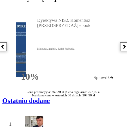
Przejdź do: Dyrektywa NIS2. Komentarz [PRZEDSPRZEDAŻ] ebook,
Dyrektywa NIS2. Komentarz
[PRZEDSPRZEDAŻ] ebook
Poprzednia książka
N
Mateusz Jakubik, Rafał Prabucki
10%
Sprawdź
Rabatu
Cena promocyjna: 267,30 zł |
Cena regularna: 297,00 zł
Najniższa cena w ostatnich 30 dniach: 207,90 zł
Ostatnio dodane