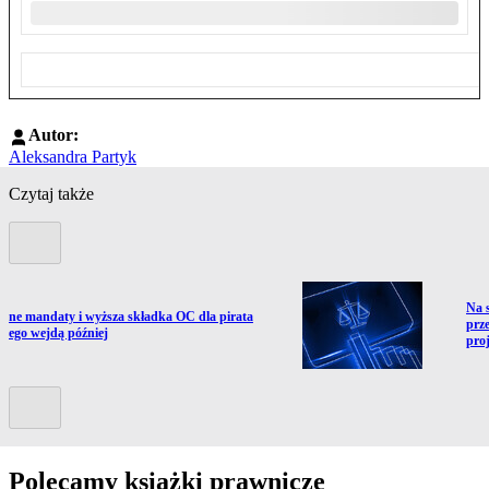
Autor:
Aleksandra Partyk
Czytaj także
Poprzedni slide
Prze
Na s
ź do artykułu:
jne mandaty i wyższa składka OC dla pirata
prz
wego wejdą później
pro
Kolejny slide
Polecamy książki prawnicze