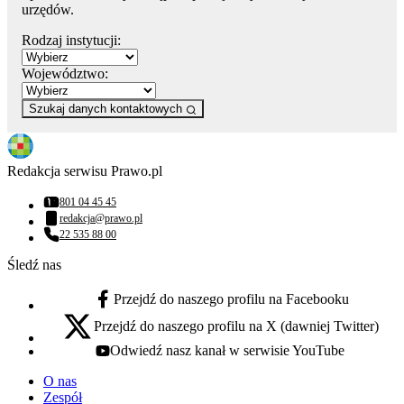
urzędów.
Rodzaj instytucji:
Województwo:
Szukaj danych kontaktowych
Redakcja serwisu Prawo.pl
801 04 45 45
Numer telefonu:
redakcja@prawo.pl
Adres email:
22 535 88 00
Numer telefonu:
Śledź nas
Przejdź do naszego profilu na Facebooku
facebook - otwiera się w nowej karcie
Przejdź do naszego profilu na X (dawniej Twitter)
x - otwiera się w nowej karcie
Odwiedź nasz kanał w serwisie YouTube
youtube - otwiera się w nowej karcie
O nas
Zespół