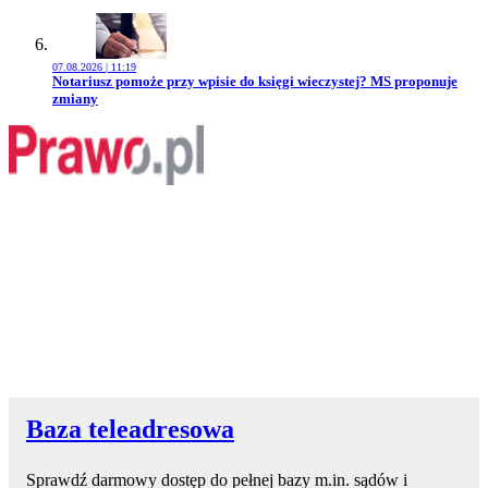
07.08.2026 | 11:19
Przejdź do artykułu:
Notariusz pomoże przy wpisie do księgi wieczystej? MS proponuje
zmiany
Baza teleadresowa
Sprawdź darmowy dostęp do pełnej bazy m.in. sądów i