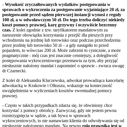
-
Wysokość zryczałtowanych wydatków postępowania w
sprawach o wykroczenia za postępowanie wyjaśniające 20 zł, za
postępowanie przed sądem pierwszej instancji wynosi z reguły
100 zł, a w odwoławczym 50 zł. Do tego trzeba doliczyć niekiedy
koszt pomocy prawnej, karę grzywny i oczywiście bezcenny
czas.
Z kolei zgodnie z tzw. taryfikatorem mandatowym za
naruszenie obowiązku korzystania z przejść dla pieszych przy
wchodzeniu na jezdnię lub torowisko oraz podczas przechodzenia
przez jezdnię lub torowisko 50 zł – a gdy nastąpiło to przed
pojazdem, to wówczas 200 zł. Może zabrzmi to cynicznie, a może
pragmatycznie - mój czas jest znacznie cenniejszy, a dolegliwość
postępowania wykroczeniowego przemawia za tym, aby przyjąć
niesłusznie nałożony mandat i zapomnieć o sprawie - zwraca uwagę
dr Czarnecki.
Z kolei dr Aleksandra Kluczewska, adwokat prowadząca kancelarię
adwokacką w Krakowie i Olkuszu, wskazuje na konieczność
uwzględnienia w wyliczeniach kosztów ewentualnej pomocy
prawnej.
- Często w takich przypadkach zdarza się, że obwiniony chce
korzystać z pomocy obrońcy. Zazwyczaj, gdy nie jestem pewna
rozstrzygnięcia w sądzie, a tak bywa w sprawach
wykroczeniowych, to nie namawiam klienta do odwoływania się od
niesłusznie nałożonego mandatu. Na pewno
rolą prawnika jest w