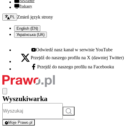
Newsletter
Podcasty
Zmień język - bieżący:
Zmień język strony
PL
English (EN)
Українська (UA)
Odwiedź nasz kanał w serwisie YouTube
Youtube - otwiera się w nowej karcie
Przejdź do naszego profilu na X (dawniej Twitter)
X - otwiera się w nowej karcie
Przejdź do naszego profilu na Facebooku
Facebook - otwiera się w nowej karcie
Wyszukiwarka
Szukaj
Moje Prawo.pl
- rejestracja i logowanie do serwisu