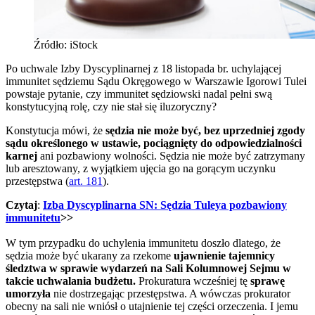
Źródło: iStock
Po uchwale Izby Dyscyplinarnej z 18 listopada br. uchylającej
immunitet sędziemu Sądu Okręgowego w Warszawie Igorowi Tulei
powstaje pytanie, czy immunitet sędziowski nadal pełni swą
konstytucyjną rolę, czy nie stał się iluzoryczny?
Konstytucja mówi, że
sędzia nie może być, bez uprzedniej zgody
sądu określonego w ustawie, pociągnięty do odpowiedzialności
karnej
ani pozbawiony wolności. Sędzia nie może być zatrzymany
lub aresztowany, z wyjątkiem ujęcia go na gorącym uczynku
przestępstwa (
art. 181
).
Czytaj
:
Izba Dyscyplinarna SN: Sędzia Tuleya pozbawiony
immunitetu
>>
W tym przypadku do uchylenia immunitetu doszło dlatego, że
sędzia może być ukarany za rzekome
ujawnienie tajemnicy
śledztwa w sprawie wydarzeń na Sali Kolumnowej Sejmu w
takcie uchwalania budżetu.
Prokuratura wcześniej tę
sprawę
umorzyła
nie dostrzegając przestępstwa. A wówczas prokurator
obecny na sali nie wniósł o utajnienie tej części orzeczenia. I jemu