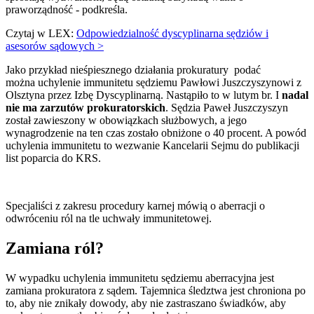
praworządność - podkreśla.
Czytaj w LEX:
Odpowiedzialność dyscyplinarna sędziów i
asesorów sądowych >
Jako przykład nieśpiesznego działania prokuratury podać
można uchylenie immunitetu sędziemu Pawłowi Juszczyszynowi z
Olsztyna przez Izbę Dyscyplinarną. Nastąpiło to w lutym br. I
nadal
nie ma zarzutów prokuratorskich
. Sędzia Paweł Juszczyszyn
został zawieszony w obowiązkach służbowych, a jego
wynagrodzenie na ten czas zostało obniżone o 40 procent. A powód
uchylenia immunitetu to wezwanie Kancelarii Sejmu do publikacji
list poparcia do KRS.
Specjaliści z zakresu procedury karnej mówią o aberracji o
odwróceniu ról na tle uchwały immunitetowej.
Zamiana ról?
W wypadku uchylenia immunitetu sędziemu aberracyjna jest
zamiana prokuratora z sądem. Tajemnica śledztwa jest chroniona po
to, aby nie znikały dowody, aby nie zastraszano świadków, aby