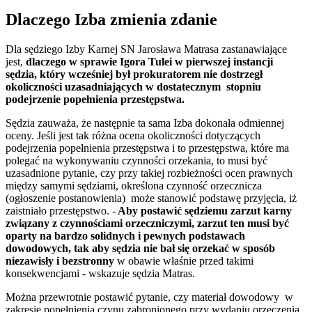
Dlaczego Izba zmienia zdanie
Dla sędziego Izby Karnej SN Jarosława Matrasa zastanawiające
jest,
dlaczego w sprawie Igora Tulei w pierwszej instancji
sędzia, który wcześniej był prokuratorem nie dostrzegł
okoliczności uzasadniających w dostatecznym stopniu
podejrzenie popełnienia przestępstwa.
Sędzia zauważa, że następnie ta sama Izba dokonała odmiennej
oceny. Jeśli jest tak różna ocena okoliczności dotyczących
podejrzenia popełnienia przestępstwa i to przestępstwa, które ma
polegać na wykonywaniu czynności orzekania, to musi być
uzasadnione pytanie, czy przy takiej rozbieżności ocen prawnych
między samymi sędziami, określona czynność orzecznicza
(ogłoszenie postanowienia) może stanowić podstawę przyjęcia, iż
zaistniało przestępstwo. -
Aby postawić sędziemu zarzut karny
związany z czynnościami orzeczniczymi, zarzut ten musi być
oparty na bardzo solidnych i pewnych podstawach
dowodowych, tak aby sędzia nie bał się orzekać w sposób
niezawisły i bezstronny
w obawie właśnie przed takimi
konsekwencjami - wskazuje sędzia Matras.
Można przewrotnie postawić pytanie, czy materiał dowodowy w
zakresie popełnienia czynu zabronionego przy wydaniu orzeczenia