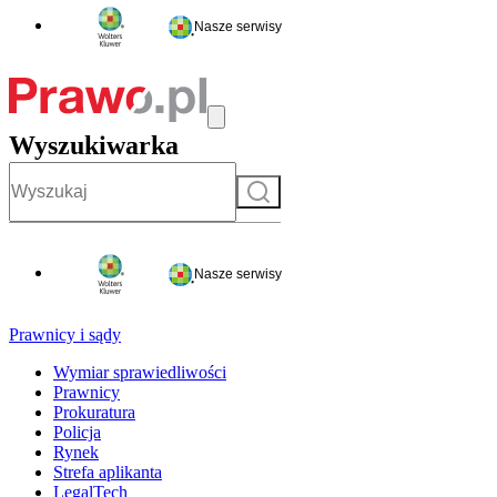
Nasze serwisy
Wyszukiwarka
Szukaj
Nasze serwisy
Prawnicy i sądy
Wymiar sprawiedliwości
Prawnicy
Prokuratura
Policja
Rynek
Strefa aplikanta
LegalTech