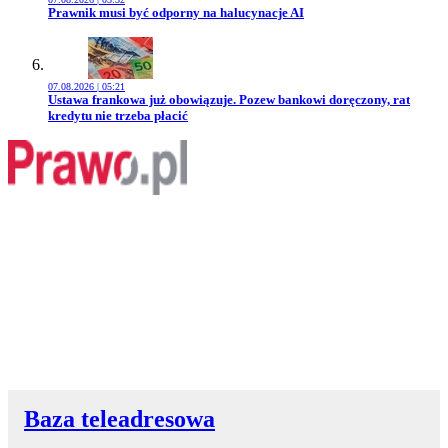
Przejdź do artykułu:
Prawnik musi być odporny na halucynacje AI
07.08.2026 | 05:21
Przejdź do artykułu:
Ustawa frankowa już obowiązuje. Pozew bankowi doręczony, rat
kredytu nie trzeba płacić
Baza teleadresowa