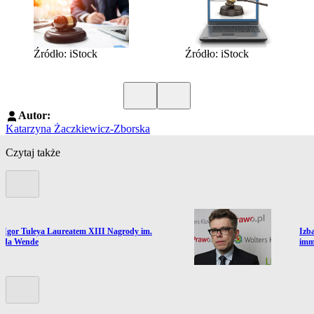
Źródło: iStock
Źródło: iStock
Poprzedni slide
Kolejny slide
Autor:
Katarzyna Żaczkiewicz-Zborska
Czytaj także
Poprzedni slide
ź do artykułu:
Prze
a Igor Tuleya Laureatem XIII Nagrody im.
Izb
rda Wende
imm
Kolejny slide