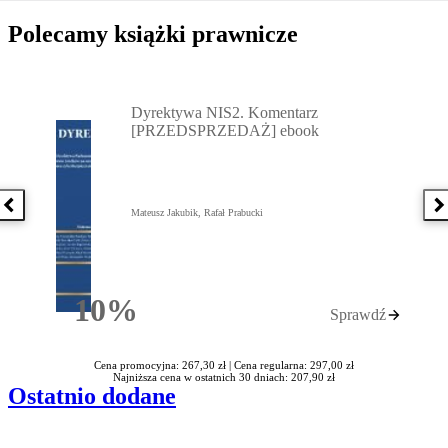
Polecamy książki prawnicze
Przejdź do: Dyrektywa NIS2. Komentarz [PRZEDSPRZEDAŻ] ebook,
Dyrektywa NIS2. Komentarz
[PRZEDSPRZEDAŻ] ebook
Poprzednia książka
N
Mateusz Jakubik, Rafał Prabucki
10%
Sprawdź
Rabatu
Cena promocyjna: 267,30 zł |
Cena regularna: 297,00 zł
Najniższa cena w ostatnich 30 dniach: 207,90 zł
Ostatnio dodane