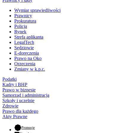
Prawnicy i sądy
Wymiar sprawiedliwości
Prawnicy
Prokuratura
Policja
Rynek
Strefa aplikanta
LegalTech
Sędziowie
E-doręczenia
Prawo na Oko
Orzeczenia
Zmiany w k.p.c.
Podatki
Kadry i BHP
Prawo w biznesie
Samorząd i administracja
Szkoły i uczelnie
Zdrowie
Prawo dla każdego
Akty Prawne
- otwiera się w nowej karcie
Promocje