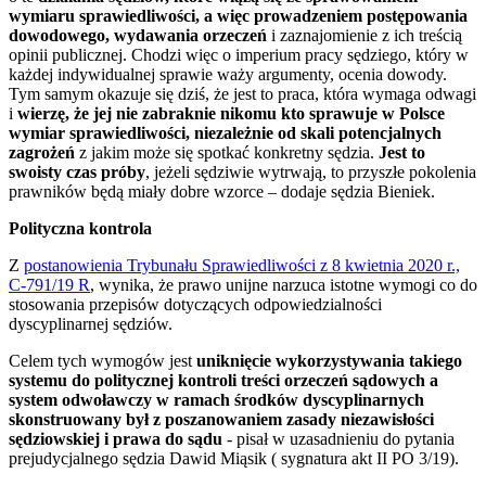
wymiaru sprawiedliwości, a więc prowadzeniem postępowania
dowodowego, wydawania orzeczeń
i zaznajomienie z ich treścią
opinii publicznej. Chodzi więc o imperium pracy sędziego, który w
każdej indywidualnej sprawie waży argumenty, ocenia dowody.
Tym samym okazuje się dziś, że jest to praca, która wymaga odwagi
i
wierzę, że jej nie zabraknie nikomu kto sprawuje w Polsce
wymiar sprawiedliwości, niezależnie od skali potencjalnych
zagrożeń
z jakim może się spotkać konkretny sędzia.
Jest to
swoisty czas próby
, jeżeli sędziwie wytrwają, to przyszłe pokolenia
prawników będą miały dobre wzorce – dodaje sędzia Bieniek.
Polityczna kontrola
Z
postanowienia Trybunału Sprawiedliwości z 8 kwietnia 2020 r.,
C-791/19 R
, wynika, że prawo unijne narzuca istotne wymogi co do
stosowania przepisów dotyczących odpowiedzialności
dyscyplinarnej sędziów.
Celem tych wymogów jest
uniknięcie wykorzystywania takiego
systemu do politycznej kontroli treści orzeczeń sądowych a
system odwoławczy w ramach środków dyscyplinarnych
skonstruowany był z poszanowaniem zasady niezawisłości
sędziowskiej i prawa do sądu
- pisał w uzasadnieniu do pytania
prejudycjalnego sędzia Dawid Miąsik ( sygnatura akt II PO 3/19).