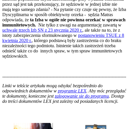
przez sąd jest tak przekonujący, że sędziowie w jednej izbie nie
mają tego samego zdania? - Na pytanie czy czuje się pewny, że Izba
Dyscyplinarna w sposób obiektywny orzeka - sędzia Matras
odpowiada, że
ta Izba w ogóle nie powinna orzekać w sprawach
immunitetowych.
Nie tylko z uwagi na argumentację zawartą w
uchwale trzech Izb SN z 23 stycznia 2020 r.
, ale także na to, że z
istoty zabezpieczenia sformułowanego w
postanowieniu TSUE z 8
kwietnia 2020 r.
, którego podstawą były zastrzeżenia co do braku
niezależności tego podmiotu. Istnienie takich zastrzeżeń trzeba
odnieść także co do innych spraw, w tym spraw immunitetowych
sędziowskich.
--------------------------------------------------------------------------------------
--------------------------------------------------------
Linki w tekście artykułu mogą odsyłać bezpośrednio do
odpowiednich dokumentów w
programie LEX
. Aby móc przeglądać
te dokumenty, konieczne jest
zalogowanie się do programu
. Dostęp
do treści dokumentów LEX jest zależny od posiadanych licencji.