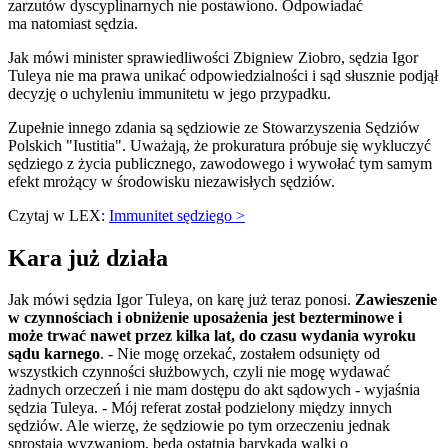
zarzutów dyscyplinarnych nie postawiono. Odpowiadać
ma natomiast sędzia.
Jak mówi minister sprawiedliwości Zbigniew Ziobro, sędzia Igor
Tuleya nie ma prawa unikać odpowiedzialności i sąd słusznie podjął
decyzję o uchyleniu immunitetu w jego przypadku.
Zupełnie innego zdania są sędziowie ze Stowarzyszenia Sędziów
Polskich "Iustitia". Uważają, że prokuratura próbuje się wykluczyć
sędziego z życia publicznego, zawodowego i wywołać tym samym
efekt mrożący w środowisku niezawisłych sędziów.
Czytaj w LEX:
Immunitet sędziego >
Kara już działa
Jak mówi sędzia Igor Tuleya, on karę już teraz ponosi.
Zawieszenie
w czynnościach i obniżenie uposażenia jest bezterminowe i
może trwać nawet przez kilka lat, do czasu wydania wyroku
sądu karnego
. - Nie mogę orzekać, zostałem odsunięty od
wszystkich czynności służbowych, czyli nie mogę wydawać
żadnych orzeczeń i nie mam dostępu do akt sądowych - wyjaśnia
sędzia Tuleya. - Mój referat został podzielony między innych
sędziów. Ale wierzę, że sędziowie po tym orzeczeniu jednak
sprostają wyzwaniom, będą ostatnią barykadą walki o