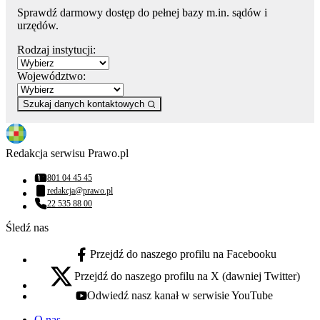
Sprawdź darmowy dostęp do pełnej bazy m.in. sądów i
urzędów.
Rodzaj instytucji:
Województwo:
Szukaj danych kontaktowych
Redakcja serwisu Prawo.pl
801 04 45 45
Numer telefonu:
redakcja@prawo.pl
Adres email:
22 535 88 00
Numer telefonu:
Śledź nas
Przejdź do naszego profilu na Facebooku
facebook - otwiera się w nowej karcie
Przejdź do naszego profilu na X (dawniej Twitter)
x - otwiera się w nowej karcie
Odwiedź nasz kanał w serwisie YouTube
youtube - otwiera się w nowej karcie
O nas