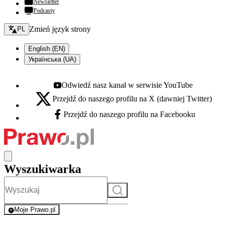
Newsletter
Podcasty
Zmień język - bieżący:
Zmień język strony
PL
English (EN)
Українська (UA)
Odwiedź nasz kanał w serwisie YouTube
Youtube - otwiera się w nowej karcie
Przejdź do naszego profilu na X (dawniej Twitter)
X - otwiera się w nowej karcie
Przejdź do naszego profilu na Facebooku
Facebook - otwiera się w nowej karcie
Wyszukiwarka
Szukaj
Moje Prawo.pl
- rejestracja i logowanie do serwisu