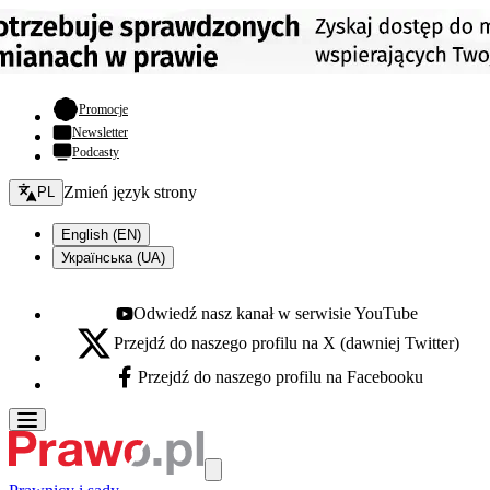
- otwiera się w nowej karcie
Promocje
Newsletter
Podcasty
Zmień język - bieżący:
Zmień język strony
PL
English (EN)
Українська (UA)
Odwiedź nasz kanał w serwisie YouTube
Youtube - otwiera się w nowej karcie
Przejdź do naszego profilu na X (dawniej Twitter)
X - otwiera się w nowej karcie
Przejdź do naszego profilu na Facebooku
Facebook - otwiera się w nowej karcie