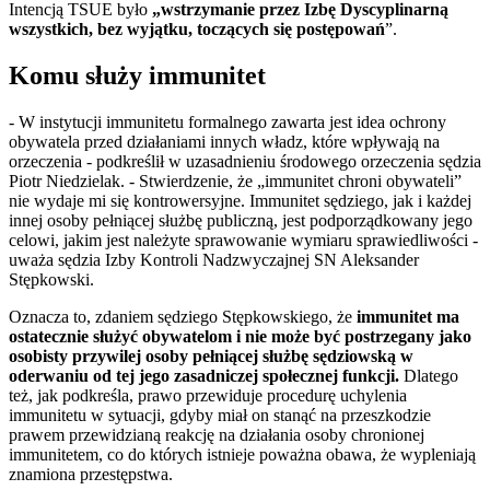
Intencją TSUE było
„wstrzymanie przez Izbę Dyscyplinarną
wszystkich, bez wyjątku, toczących się postępowań
”.
Komu służy immunitet
- W instytucji immunitetu formalnego zawarta jest idea ochrony
obywatela przed działaniami innych władz, które wpływają na
orzeczenia - podkreślił w uzasadnieniu środowego orzeczenia sędzia
Piotr Niedzielak. - Stwierdzenie, że „immunitet chroni obywateli”
nie wydaje mi się kontrowersyjne. Immunitet sędziego, jak i każdej
innej osoby pełniącej służbę publiczną, jest podporządkowany jego
celowi, jakim jest należyte sprawowanie wymiaru sprawiedliwości -
uważa sędzia Izby Kontroli Nadzwyczajnej SN Aleksander
Stępkowski.
Oznacza to, zdaniem sędziego Stępkowskiego, że
immunitet ma
ostatecznie służyć obywatelom i nie może być postrzegany jako
osobisty przywilej osoby pełniącej służbę sędziowską w
oderwaniu od tej jego zasadniczej społecznej funkcji.
Dlatego
też, jak podkreśla, prawo przewiduje procedurę uchylenia
immunitetu w sytuacji, gdyby miał on stanąć na przeszkodzie
prawem przewidzianą reakcję na działania osoby chronionej
immunitetem, co do których istnieje poważna obawa, że wypleniają
znamiona przestępstwa.