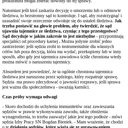
prokuratura mogła zbierać dowody do tej sprawy.
Natomiast jeśli ktoś zaskarża decyzję o umorzeniu lub o odmowie
śledztwa, to bezstronny sąd to kontroluje. I sąd, aby rozstrzygnąć i
uzasadnić swoje orzeczenie odwołuje się do ustaleń śledztwa.
Jak
trzeba postawić na głowie problem, aby twierdzić, że sąd
ujawnia tajemnice ze śledztwa, czyniąc z tego przestępstwo?
Sąd decyduje w jakim zakresie to jest niezbędne
- przypominają
specjaliści od procedury karnej
.
Można jedynie zrobić jedno
zastrzeżenie: jeśli sędzia zrobi to instrumentalnie dla własnych
celów lub poza decyzją, która ma wydać, przekupiony lub w inny
sposób, albo gdy jest tajemnica zawodowa ściśle chroniona wtedy
można mówić o naruszeniu tajemnicy.
Absurdem jest powiedzieć, że ta ogólnie chroniona tajemnica
śledztwa jest naruszona przez sędziego, który rozpatruje sprawę.
Sędzia ma prawo zdecydować o jawności rozprawy, jeśli sprawa
jest ważna dla społeczeństwa - uważają karniści.
Czas próby wymaga odwagi
- Skoro dochodzi do uchylenia immunitetów oraz zawieszania
sędziów w prawie wykonywania zawodu, także obniżenia
wynagrodzenia, to trzeba zauważyć jakie jest tego podłoże - mówi
sędzia Izby Pracy SN Bogdan Bieniek. - Mam wrażenie, że chodzi
o te
działania sędziów, które wiążą się ze sprawowaniem