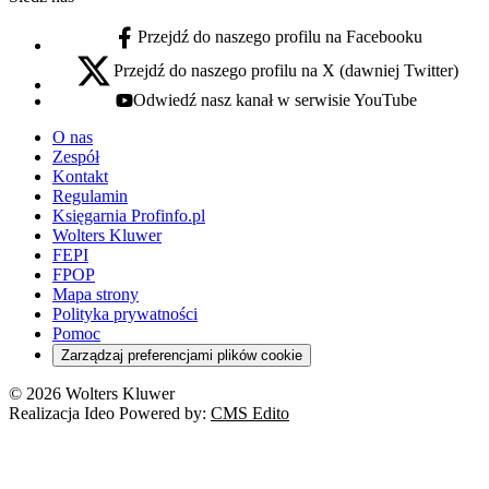
Przejdź do naszego profilu na Facebooku
facebook - otwiera się w nowej karcie
Przejdź do naszego profilu na X (dawniej Twitter)
x - otwiera się w nowej karcie
Odwiedź nasz kanał w serwisie YouTube
youtube - otwiera się w nowej karcie
O nas
Zespół
Kontakt
Regulamin
Księgarnia Profinfo.pl
Wolters Kluwer
FEPI
FPOP
Mapa strony
Polityka prywatności
Pomoc
Zarządzaj preferencjami plików cookie
© 2026 Wolters Kluwer
Realizacja Ideo Powered by:
CMS Edito