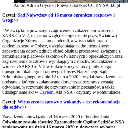
Autor: Adrian Grycuk | Prawa autorskie: CC BY-SA 3.0 pl
Czytaj:
Sąd Najwyższy od 16 marca ogranicza rozprawy i
wstęp
>>
- W związku z poważnym zagrożeniem zakażeniem wirusem
SARS-Co V-2, mając na względzie ogłoszenie przez Światową
Organizację Zdrowia stanu pandemii, a w tym także stanu
epidemicznego w Polsce, uwzględniając nadto niemożność
zapewnienia odpowiednich obsad obsługi procesowej związaną z
zamknięciem placówek szkolno-oświatowych i opiekuńczych oraz
zagrożeniem dla zdrowia wynikającym z możliwości zakażenia
wirusem SARS-Co V-2 w trakcie korzystania z publicznego
transportu lokalnego i krajowego, Prezes Naczelnego Sądu
Administracyjnego w dniu 12 marca 2020 r. wydał zarządzenie na
podstawie którego zaplanowane dotychczas rozprawy zostają
odwołane, wstrzymuje się przyjmowanie interesantów, a także
udostępnianie akt w
Czytelni
Akt NSA - czytamy w komunikacie.
Czytaj:
Wirus zrzuca sprawy z wokandy - jest rekomendacja
dla sądów
>>
Zarządzenie obowiązuje od 16 marca 2020 r. do odwołania.
Odwołane zostało również Zgromadzenie Ogólne Sędziów NSA
zaplanowane na dzień 16 marca 2020 r. dotyczące wyboru