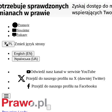
- otwiera się w nowej karcie
Promocje
Newsletter
Podcasty
Zmień język - bieżący:
Zmień język strony
PL
English (EN)
Українська (UA)
Odwiedź nasz kanał w serwisie YouTube
Youtube - otwiera się w nowej karcie
Przejdź do naszego profilu na X (dawniej Twitter)
X - otwiera się w nowej karcie
Przejdź do naszego profilu na Facebooku
Facebook - otwiera się w nowej karcie