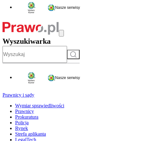
Nasze serwisy
Wyszukiwarka
Szukaj
Nasze serwisy
Prawnicy i sądy
Wymiar sprawiedliwości
Prawnicy
Prokuratura
Policja
Rynek
Strefa aplikanta
LegalTech