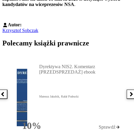
kandydatów na wiceprezesów NSA
.
Autor:
Krzysztof Sobczak
Polecamy książki prawnicze
Przejdź do: Dyrektywa NIS2. Komentarz [PRZEDSPRZEDAŻ] ebook,
Dyrektywa NIS2. Komentarz
[PRZEDSPRZEDAŻ] ebook
Poprzednia książka
N
Mateusz Jakubik, Rafał Prabucki
10%
Sprawdź
Rabatu