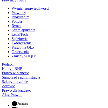
Prawnicy i sądy
Wymiar sprawiedliwości
Prawnicy
Prokuratura
Policja
Rynek
Strefa aplikanta
LegalTech
Sędziowie
E-doręczenia
Prawo na Oko
Orzeczenia
Zmiany w k.p.c.
Podatki
Kadry i BHP
Prawo w biznesie
Samorząd i administracja
Szkoły i uczelnie
Zdrowie
Prawo dla każdego
Akty Prawne
- otwiera się w nowej karcie
Promocje