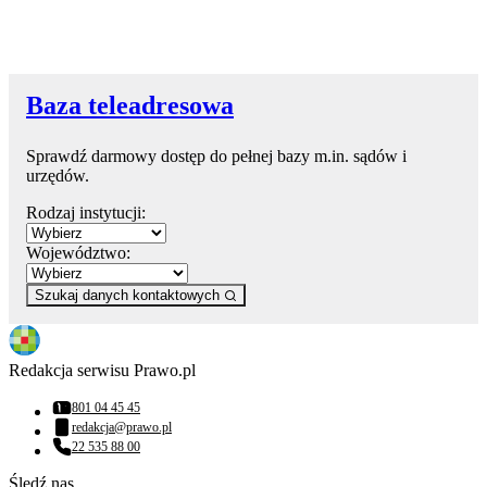
Baza teleadresowa
Sprawdź darmowy dostęp do pełnej bazy m.in. sądów i
urzędów.
Rodzaj instytucji:
Województwo:
Szukaj danych kontaktowych
Redakcja serwisu Prawo.pl
801 04 45 45
Numer telefonu:
redakcja@prawo.pl
Adres email:
22 535 88 00
Numer telefonu:
Śledź nas