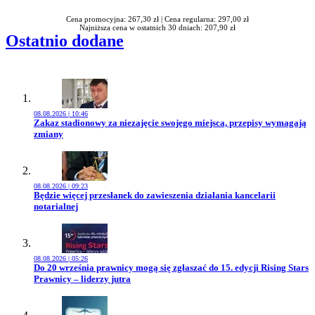
Cena promocyjna: 267,30 zł |
Cena regularna: 297,00 zł
Najniższa cena w ostatnich 30 dniach: 207,90 zł
Ostatnio dodane
08.08.2026 | 10:46
Przejdź do artykułu:
Zakaz stadionowy za niezajęcie swojego miejsca, przepisy wymagają
zmiany
08.08.2026 | 09:23
Przejdź do artykułu:
Będzie więcej przesłanek do zawieszenia działania kancelarii
notarialnej
08.08.2026 | 05:26
Przejdź do artykułu:
Do 20 września prawnicy mogą się zgłaszać do 15. edycji Rising Stars
Prawnicy – liderzy jutra