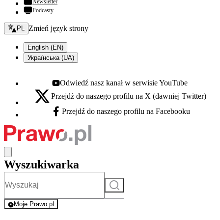
Newsletter
Podcasty
Zmień język - bieżący:
Zmień język strony
PL
English (EN)
Українська (UA)
Odwiedź nasz kanał w serwisie YouTube
Youtube - otwiera się w nowej karcie
Przejdź do naszego profilu na X (dawniej Twitter)
X - otwiera się w nowej karcie
Przejdź do naszego profilu na Facebooku
Facebook - otwiera się w nowej karcie
Wyszukiwarka
Szukaj
Moje Prawo.pl
- rejestracja i logowanie do serwisu