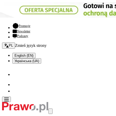
- otwiera się w nowej karcie
Promocje
Newsletter
Podcasty
Zmień język - bieżący:
Zmień język strony
PL
English (EN)
Українська (UA)