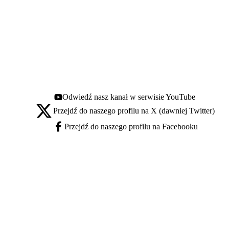
Odwiedź nasz kanał w serwisie YouTube
Youtube - otwiera się w nowej karcie
Przejdź do naszego profilu na X (dawniej Twitter)
X - otwiera się w nowej karcie
Przejdź do naszego profilu na Facebooku
Facebook - otwiera się w nowej karcie