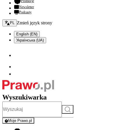
- otwiera się w nowej karcie
Promocje
Newsletter
Podcasty
Zmień język - bieżący:
Zmień język strony
PL
English (EN)
Українська (UA)
Wyszukiwarka
Szukaj
Moje Prawo.pl
- rejestracja i logowanie do serwisu