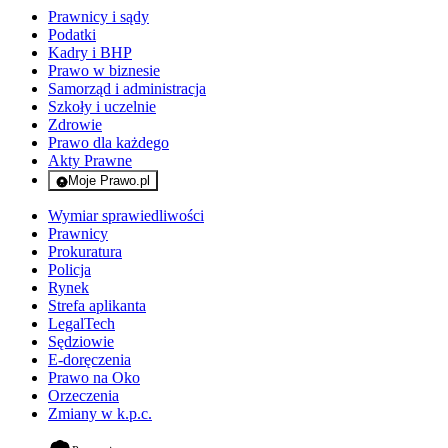
Prawnicy i sądy
Podatki
Kadry i BHP
Prawo w biznesie
Samorząd i administracja
Szkoły i uczelnie
Zdrowie
Prawo dla każdego
Akty Prawne
Moje Prawo.pl
- rejestracja i logowanie do serwisu
Wymiar sprawiedliwości
Prawnicy
Prokuratura
Policja
Rynek
Strefa aplikanta
LegalTech
Sędziowie
E-doręczenia
Prawo na Oko
Orzeczenia
Zmiany w k.p.c.