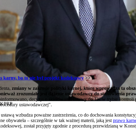
s karny, bo to nie był projekt kodeksowy
>>
denta,
zmiany w zakresie polityki karnej, które wprowadza ta obsz
onieważ zrozumiałe jest dążenie ustawodawcy do stanowienia pr
poinformowano, decyzja o skierowaniu ustawy do TK w trybie kontroli 
- KPRP
 procedury ustawodawczej".
 ustawą wzbudza poważne zastrzeżenia, co do dochowania konstytucy
e obywatela – szczególnie w tak ważnej materii, jaką jest
prawo karn
odeksowej, został przyjęty zgodnie z procedurą przewidzianą w Kons