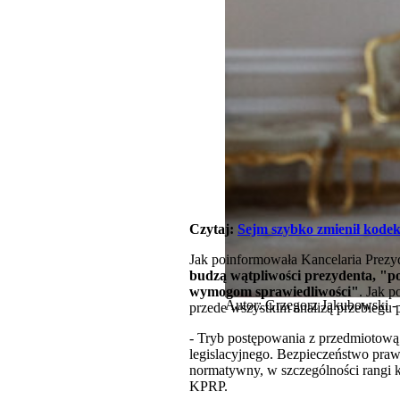
Czytaj:
Sejm szybko zmienił kodek
Jak poinformowała Kancelaria Prezy
budzą wątpliwości prezydenta, "p
wymogom sprawiedliwości"
. Jak 
Autor: Grzegorz Jakubowski 
przede wszystkim analizą przebiegu
- Tryb postępowania z przedmiotową
legislacyjnego. Bezpieczeństwo prawn
normatywny, w szczególności rangi k
KPRP.