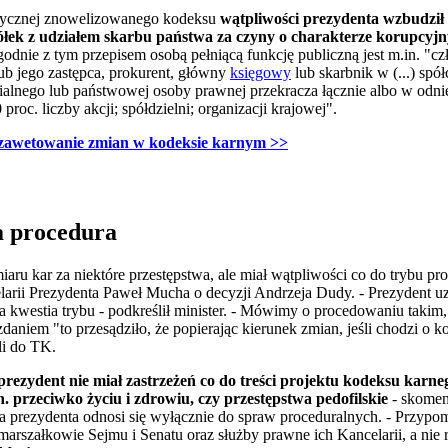
orycznej znowelizowanego kodeksu
wątpliwości prezydenta wzbudził 
łek z udziałem skarbu państwa za czyny o charakterze korupcyj
godnie z tym przepisem osobą pełniącą funkcję publiczną jest m.in. "cz
 lub jego zastępca, prokurent, główny
księgowy
lub skarbnik w (...) spó
rialnego lub państwowej osoby prawnej przekracza łącznie albo w odn
proc. liczby akcji; spółdzielni; organizacji krajowej".
 zawetowanie zmian w kodeksie karnym >>
a procedura
iaru kar za niektóre przestępstwa, ale miał wątpliwości co do trybu 
larii Prezydenta Paweł Mucha o decyzji Andrzeja Dudy. - Prezydent u
ła kwestia trybu - podkreślił minister. - Mówimy o procedowaniu takim,
daniem "to przesądziło, że popierając kierunek zmian, jeśli chodzi o
li do TK.
prezydent nie miał zastrzeżeń co do treści projektu kodeksu karne
. przeciwko życiu i zdrowiu, czy przestępstwa pedofilskie
- skome
ja prezydenta odnosi się wyłącznie do spraw proceduralnych. - Przyp
arszałkowie Sejmu i Senatu oraz służby prawne ich Kancelarii, a nie 