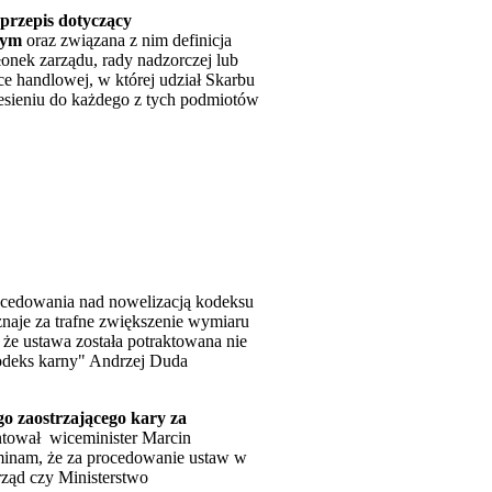
przepis dotyczący
nym
oraz związana z nim definicja
łonek zarządu, rady nadzorczej lub
łce handlowej, w której udział Skarbu
iesieniu do każdego z tych podmiotów
procedowania nad nowelizacją kodeksu
znaje za trafne zwiększenie wymiaru
 że ustawa została potraktowana nie
 kodeks karny" Andrzej Duda
go zaostrzającego kary za
ntował
wiceminister Marcin
ominam, że za procedowanie ustaw w
rząd czy Ministerstwo