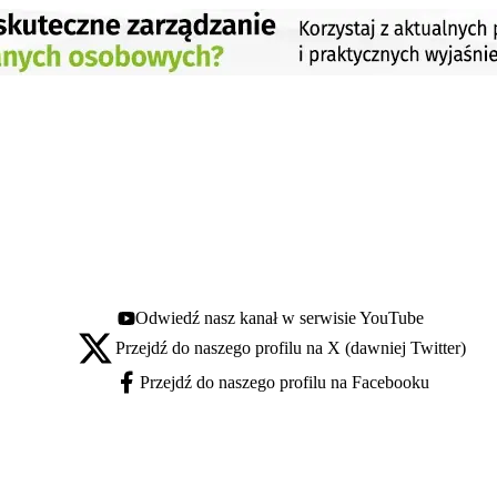
Odwiedź nasz kanał w serwisie YouTube
Youtube - otwiera się w nowej karcie
Przejdź do naszego profilu na X (dawniej Twitter)
X - otwiera się w nowej karcie
Przejdź do naszego profilu na Facebooku
Facebook - otwiera się w nowej karcie