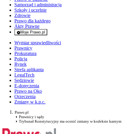
Samorząd i administracja
Szkoły i uczelnie
Zdrowie
Prawo dla każdego
Akty Prawne
Moje Prawo.pl
- rejestracja i logowanie do serwisu
Wymiar sprawiedliwości
Prawnicy
Prokuratura
Policja
Rynek
Strefa aplikanta
LegalTech
Sędziowie
E-doręczenia
Prawo na Oko
Orzeczenia
Zmiany w k.p.c.
Prawo.pl
Prawnicy i sądy
Trybunał Konstytucyjny ma ocenić zmiany w kodeksie karnym