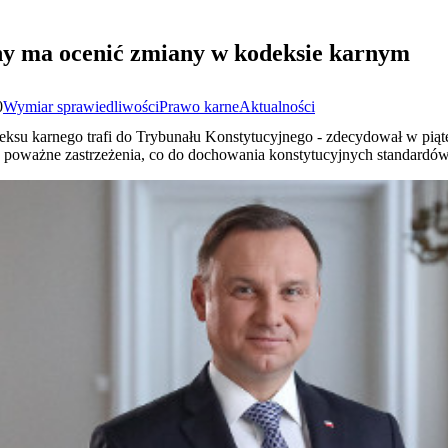
ny ma ocenić zmiany w kodeksie karnym
0
Wymiar sprawiedliwości
Prawo karne
Aktualności
su karnego trafi do Trybunału Konstytucyjnego - zdecydował w pią
 poważne zastrzeżenia, co do dochowania konstytucyjnych standardów 