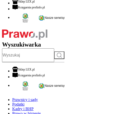
otwiera się w nowej karcie
Sklep LEX.pl
otwiera się w nowej karcie
Księgarnia profinfo.pl
Nasze serwisy
Wyszukiwarka
Szukaj
otwiera się w nowej karcie
Sklep LEX.pl
otwiera się w nowej karcie
Księgarnia profinfo.pl
Nasze serwisy
Prawnicy i sądy
Podatki
Kadry i BHP
Prawo w biznesie