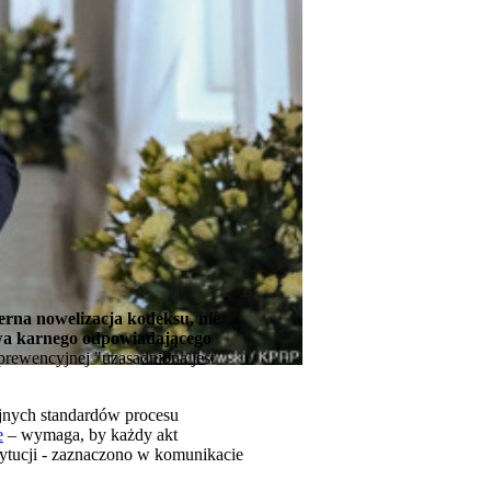
erna nowelizacja kodeksu, nie
awa karnego odpowiadającego
prewencyjnej "uzasadniona jest
jnych standardów procesu
e
– wymaga, by każdy akt
tytucji - zaznaczono w komunikacie