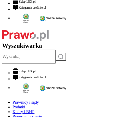
otwiera się w nowej karcie
Sklep LEX.pl
otwiera się w nowej karcie
Księgarnia profinfo.pl
Nasze serwisy
Wyszukiwarka
Szukaj
otwiera się w nowej karcie
Sklep LEX.pl
otwiera się w nowej karcie
Księgarnia profinfo.pl
Nasze serwisy
Prawnicy i sądy
Podatki
Kadry i BHP
Prawo w biznesie