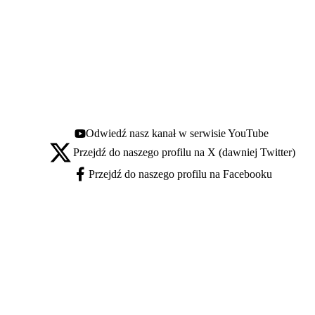
Odwiedź nasz kanał w serwisie YouTube
Youtube - otwiera się w nowej karcie
Przejdź do naszego profilu na X (dawniej Twitter)
X - otwiera się w nowej karcie
Przejdź do naszego profilu na Facebooku
Facebook - otwiera się w nowej karcie