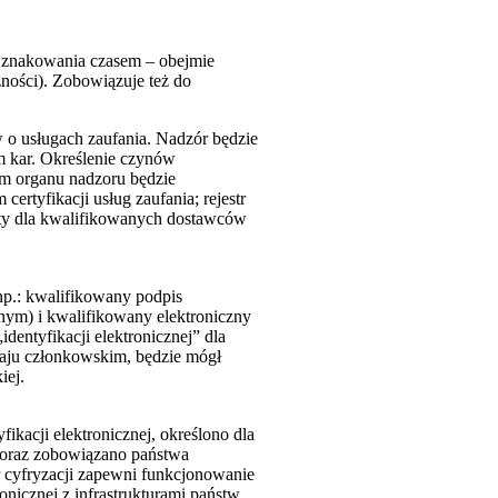
 i znakowania czasem – obejmie
żności). Zobowiązuje też do
w o usługach zaufania. Nadzór będzie
m kar. Określenie czynów
em organu nadzoru będzie
ertyfikacji usług zaufania; rejestr
aty dla kwalifikowanych dostawców
p.: kwalifikowany podpis
nym) i kwalifikowany elektroniczny
entyfikacji elektronicznej” dla
kraju członkowskim, będzie mógł
iej.
acji elektronicznej, określono dla
 oraz zobowiązano państwa
r cyfryzacji zapewni funkcjonowanie
ronicznej z infrastrukturami państw