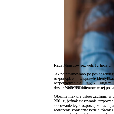
Rada Ministrów przyjęła 12 lipca br. 
Jak poinformowano po posiedzeniu rz
rozporządzenia w sprawie identyfikac
rozporządzenie eIDAS). - Usługi zauf
Źródło: iStock
dostarczanie dokumentów w tej post
Obecnie niektóre usługi zaufania, w
2001 r., jednak stosowanie rozporz
stosowanie tego rozporządzenia. Jej 
wdrożenia konieczne będzie również 