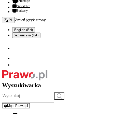
- otwiera się w nowej karcie
Promocje
Newsletter
Podcasty
Zmień język - bieżący:
Zmień język strony
PL
English (EN)
Українська (UA)
Wyszukiwarka
Szukaj
Moje Prawo.pl
- rejestracja i logowanie do serwisu