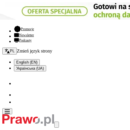
- otwiera się w nowej karcie
Promocje
Newsletter
Podcasty
Zmień język - bieżący:
Zmień język strony
PL
English (EN)
Українська (UA)