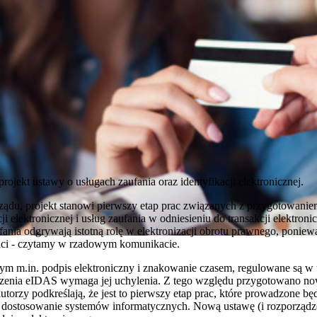
projekt ustawy o usługach zaufania oraz identyfikacji elektronicznej.
ądu, projekt stanowi pierwszy etap prac związanych z przygotowanie
ji elektronicznej i usług zaufania w odniesieniu do transakcji elektr
ania odgrywają istotną rolę w elektronizacji obrotu prawnego, poniew
aci - czytamy w rzadowym komunikacie.
 tym m.in. podpis elektroniczny i znakowanie czasem, regulowane są w 
ądzenia eIDAS wymaga jej uchylenia. Z tego względu przygotowano no
autorzy podkreślają, że jest to pierwszy etap prac, które prowadzone b
dostosowanie systemów informatycznych. Nową ustawę (i rozporządzen