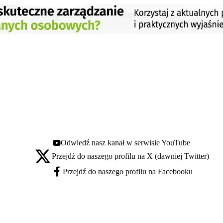
Odwiedź nasz kanał w serwisie YouTube
Youtube - otwiera się w nowej karcie
Przejdź do naszego profilu na X (dawniej Twitter)
X - otwiera się w nowej karcie
Przejdź do naszego profilu na Facebooku
Facebook - otwiera się w nowej karcie