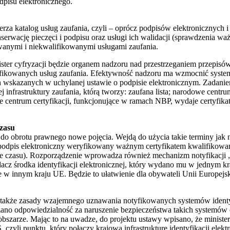
dpisu elektronicznego.
erza katalog usług zaufania, czyli – oprócz podpisów elektronicznych
nserwację pieczęci i podpisu oraz usługi ich walidacji (sprawdzenia wa
wanymi i niekwalifikowanymi usługami zaufania.
ister cyfryzacji będzie organem nadzoru nad przestrzeganiem przepisó
ifikowanych usług zaufania. Efektywność nadzoru ma wzmocnić syste
h wskazanych w uchylanej ustawie o podpisie elektronicznym. Zadani
nfrastruktury zaufania, którą tworzy: zaufana lista; narodowe centrum c
 centrum certyfikacji, funkcjonujące w ramach NBP, wydaje certyfik
czasu
 obrotu prawnego nowe pojęcia. Wejdą do użycia takie terminy jak n
 podpis elektroniczny weryfikowany ważnym certyfikatem kwalifikowa
e czasu). Rozporządzenie wprowadza również mechanizm notyfikacji „id
iadacz środka identyfikacji elektronicznej, który wydano mu w jednym 
e w innym kraju UE. Będzie to ułatwienie dla obywateli Unii Europejsk
kże zasady wzajemnego uznawania notyfikowanych systemów identyfik
ano odpowiedzialność za naruszenie bezpieczeństwa takich systemów
szarze. Mając to na uwadze, do projektu ustawy wpisano, że ministe
czyli punktu, który połączy krajową infrastrukturę identyfikacji elekt