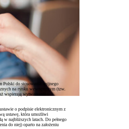
m Polski do stosowania unijnego
onicznych na rynku wewnętrznym (tzw.
aż wspierają wytwarzanie i
ustawie o podpisie elektronicznym z
wą ustawę, która umożliwi
ędą w najbliższych latach. Do pełnego
ia do niej) oparto na założeniu