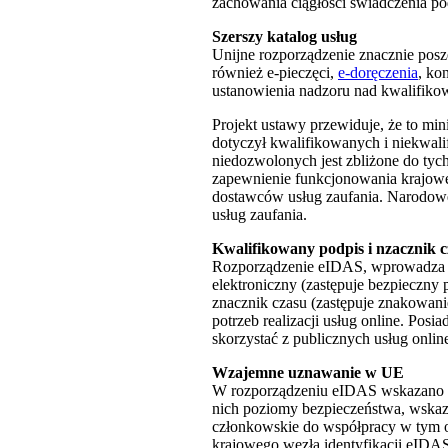
zachowania ciągłości świadczenia po
Szerszy katalog usług
Unijne rozporządzenie znacznie posz
również e-pieczęci,
e-doręczenia
, ko
ustanowienia nadzoru nad kwalifiko
Projekt ustawy przewiduje, że to min
dotyczył kwalifikowanych i niekwal
niedozwolonych jest zbliżone do tyc
zapewnienie funkcjonowania krajowej i
dostawców usług zaufania. Narodowe
usług zaufania.
Kwalifikowany podpis i nzacznik 
Rozporządzenie eIDAS, wprowadza do
elektroniczny (zastępuje bezpieczny
znacznik czasu (zastępuje znakowani
potrzeb realizacji usług online. Pos
skorzystać z publicznych usług onlin
Wzajemne uznawanie w UE
W rozporządzeniu eIDAS wskazano ta
nich poziomy bezpieczeństwa, wskaz
członkowskie do współpracy w tym ob
krajowego węzła identyfikacji eIDAS, 