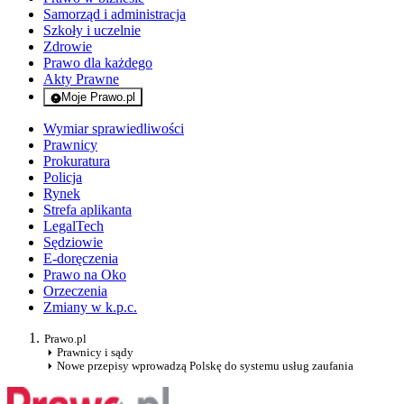
Samorząd i administracja
Szkoły i uczelnie
Zdrowie
Prawo dla każdego
Akty Prawne
Moje Prawo.pl
- rejestracja i logowanie do serwisu
Wymiar sprawiedliwości
Prawnicy
Prokuratura
Policja
Rynek
Strefa aplikanta
LegalTech
Sędziowie
E-doręczenia
Prawo na Oko
Orzeczenia
Zmiany w k.p.c.
Prawo.pl
Prawnicy i sądy
Nowe przepisy wprowadzą Polskę do systemu usług zaufania