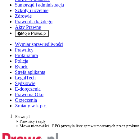
Samorząd i administracja
Szkoły i uczelnie
Zdrowie
Prawo dla każdego
Akty Prawne
Moje Prawo.pl
- rejestracja i logowanie do serwisu
Wymiar sprawiedliwości
Prawnicy
Prokuratura
Policja
Rynek
Strefa aplikanta
LegalTech
Sędziowie
E-doręczenia
Prawo na Oko
Orzeczenia
Zmiany w k.p.c.
Prawo.pl
Prawnicy i sądy
Mowa nienawiści - RPO przesyła listę spraw umorzonych przez prokura