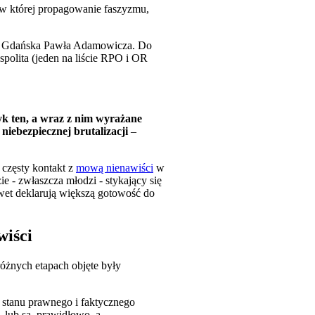
, w której propagowanie faszyzmu,
nta Gdańska Pawła Adamowicza. Do
ospolita (jeden na liście RPO i OR
yk ten, a wraz z nim wyrażane
 niebezpiecznej brutalizacji
–
 częsty kontakt z
mową nienawiści
w
ie - zwłaszcza młodzi - stykający się
awet deklarują większą gotowość do
wiści
różnych etapach objęte były
o stanu prawnego i faktycznego
 lub są, prawidłowo, a