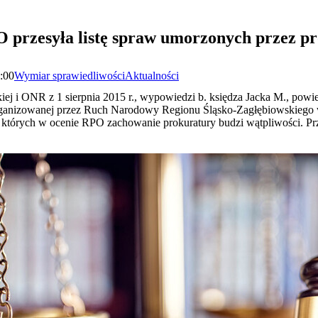
 przesyła listę spraw umorzonych przez p
8:00
Wymiar sprawiedliwości
Aktualności
ej i ONR z 1 sierpnia 2015 r., wypowiedzi b. księdza Jacka M., powie
rganizowanej przez Ruch Narodowy Regionu Śląsko-Zagłębiowskiego w
 w których w ocenie RPO zachowanie prokuratury budzi wątpliwości. Pr