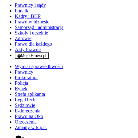
Prawnicy i sądy
Podatki
Kadry i BHP
Prawo w biznesie
Samorząd i administracja
Szkoły i uczelnie
Zdrowie
Prawo dla każdego
Akty Prawne
Moje Prawo.pl
- rejestracja i logowanie do serwisu
Wymiar sprawiedliwości
Prawnicy
Prokuratura
Policja
Rynek
Strefa aplikanta
LegalTech
Sędziowie
E-doręczenia
Prawo na Oko
Orzeczenia
Zmiany w k.p.c.