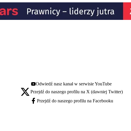
Odwiedź nasz kanał w serwisie YouTube
Youtube - otwiera się w nowej karcie
Przejdź do naszego profilu na X (dawniej Twitter)
X - otwiera się w nowej karcie
Przejdź do naszego profilu na Facebooku
Facebook - otwiera się w nowej karcie