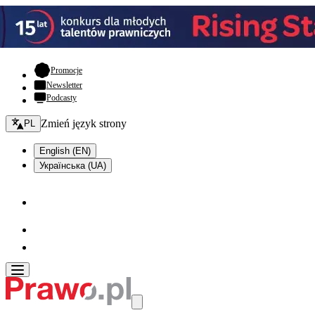
- otwiera się w nowej karcie
Promocje
Newsletter
Podcasty
Zmień język - bieżący:
Zmień język strony
PL
English (EN)
Українська (UA)