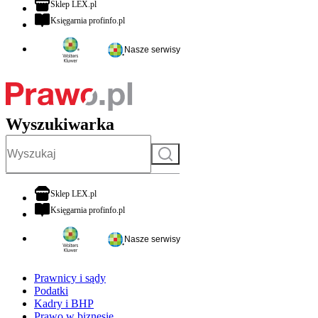
otwiera się w nowej karcie
Sklep LEX.pl
otwiera się w nowej karcie
Księgarnia profinfo.pl
Nasze serwisy
Wyszukiwarka
Szukaj
otwiera się w nowej karcie
Sklep LEX.pl
otwiera się w nowej karcie
Księgarnia profinfo.pl
Nasze serwisy
Prawnicy i sądy
Podatki
Kadry i BHP
Prawo w biznesie