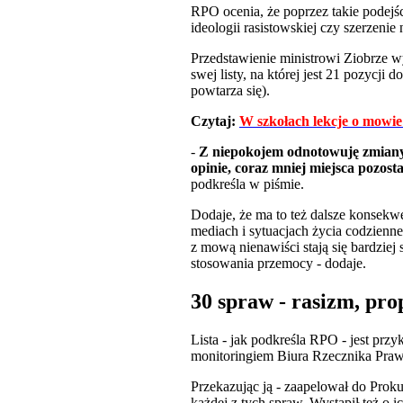
RPO ocenia, że poprzez takie podejśc
ideologii rasistowskiej czy szerzeni
Przedstawienie ministrowi Ziobrze 
swej listy, na której jest 21 pozycji
powtarza się).
Czytaj:
W szkołach lekcje o mowie 
-
Z niepokojem odnotowuję zmiany, 
opinie, coraz mniej miejsca pozosta
podkreśla w piśmie.
Dodaje, że ma to też dalsze konsekwe
mediach i sytuacjach życia codzienneg
z mową nienawiści stają się bardziej
stosowania przemocy - dodaje.
30 spraw - rasizm, pr
Lista - jak podkreśla RPO - jest pr
monitoringiem Biura Rzecznika Pra
Przekazując ją - zaapelował do Proku
każdej z tych spraw. Wystąpił też o 