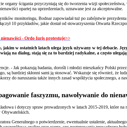
ie organy ścigania przyczyniają się do tworzenia wizji społeczeństwa
e nienawiści opartej na uprzedzeniach, uznawane jest za akceptowalne.
wyników monitoringu, Bodnar zapowiadał tuż po zabójstwie prezyde
 dołączył 10 przykładów, jakie dostał od stowarzyszenia Otwarta Rzeczp
nienawiści - Ordo Iuris protestuje>>
jakim w ostatnich latach ulega język używany w tej debacie. Jęz
wiają na dialog, stają się za to bardziej radykalne, a często ulegają
ncje. - Jak pokazują badania, dorośli i młodzi mieszkańcy Polski przez
o, są bardziej skłonni sami ją stosować. Wskazuje się również, że ludz
 skorzy do naruszania także innych zasad współżycia społecznego, a n
opagowanie faszyzmu, nawoływanie do niena
zykładowa i dotyczy spraw prowadzonych w latach 2015-2019, które na 
w Obywatelskich.
ratora Generalnego o potwierdzenie, ewentualnie ustalenie, aktualneg
ich szczegółową analizę oraz ocenę, czy postępowania prowadzone były,