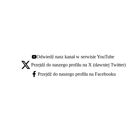
Odwiedź nasz kanał w serwisie YouTube
Youtube - otwiera się w nowej karcie
Przejdź do naszego profilu na X (dawniej Twitter)
X - otwiera się w nowej karcie
Przejdź do naszego profilu na Facebooku
Facebook - otwiera się w nowej karcie