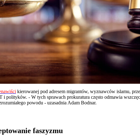
nawiści
kierowanej pod adresem migrantów, wyznawców islamu, przeds
 i polityków. - W tych sprawach prokuratura często odmawia wszczęci
 zrozumiałego powodu - uzasadnia Adam Bodnar.
eptowanie faszyzmu