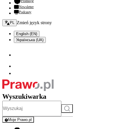
- otwiera się w nowej karcie
Promocje
Newsletter
Podcasty
Zmień język - bieżący:
Zmień język strony
PL
English (EN)
Українська (UA)
Wyszukiwarka
Szukaj
Moje Prawo.pl
- rejestracja i logowanie do serwisu