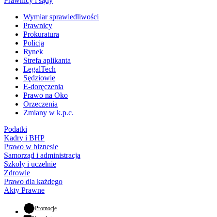
Prawnicy i sądy
Wymiar sprawiedliwości
Prawnicy
Prokuratura
Policja
Rynek
Strefa aplikanta
LegalTech
Sędziowie
E-doręczenia
Prawo na Oko
Orzeczenia
Zmiany w k.p.c.
Podatki
Kadry i BHP
Prawo w biznesie
Samorząd i administracja
Szkoły i uczelnie
Zdrowie
Prawo dla każdego
Akty Prawne
- otwiera się w nowej karcie
Promocje