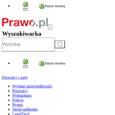
Nasze serwisy
Wyszukiwarka
Szukaj
Nasze serwisy
Prawnicy i sądy
Wymiar sprawiedliwości
Prawnicy
Prokuratura
Policja
Rynek
Strefa aplikanta
LegalTech