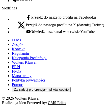
Numer telefonu:
Śledź nas
Przejdź do naszego profilu na Facebooku
facebook - otwiera się w nowej karcie
Przejdź do naszego profilu na X (dawniej Twitter)
x - otwiera się w nowej karcie
Odwiedź nasz kanał w serwisie YouTube
youtube - otwiera się w nowej karcie
O nas
Zespół
Kontakt
Regulamin
Księgarnia Profinfo.pl
Wolters Kluwer
FEPI
FPOP
Mapa strony
Polityka prywatności
Pomoc
Zarządzaj preferencjami plików cookie
© 2026 Wolters Kluwer
Realizacja Ideo Powered by:
CMS Edito