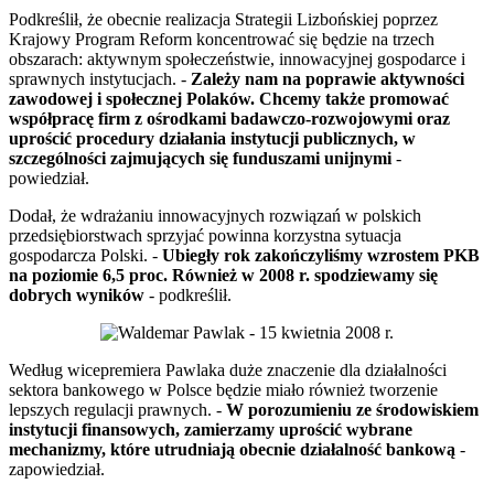
Podkreślił, że obecnie realizacja Strategii Lizbońskiej poprzez
Krajowy Program Reform koncentrować się będzie na trzech
obszarach: aktywnym społeczeństwie, innowacyjnej gospodarce i
sprawnych instytucjach. -
Zależy nam na poprawie aktywności
zawodowej i społecznej Polaków. Chcemy także promować
współpracę firm z ośrodkami badawczo-rozwojowymi oraz
uprościć procedury działania instytucji publicznych, w
szczególności zajmujących się funduszami unijnymi
-
powiedział.
Dodał, że wdrażaniu innowacyjnych rozwiązań w polskich
przedsiębiorstwach sprzyjać powinna korzystna sytuacja
gospodarcza Polski. -
Ubiegły rok zakończyliśmy wzrostem PKB
na poziomie 6,5 proc. Również w 2008 r. spodziewamy się
dobrych wyników
- podkreślił.
Według wicepremiera Pawlaka duże znaczenie dla działalności
sektora bankowego w Polsce będzie miało również tworzenie
lepszych regulacji prawnych. -
W porozumieniu ze środowiskiem
instytucji finansowych, zamierzamy uprościć wybrane
mechanizmy, które utrudniają obecnie działalność bankową
-
zapowiedział.