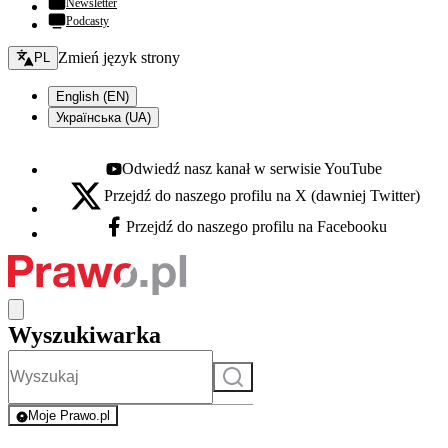
Newsletter
Podcasty
Zmień język - bieżący:
Zmień język strony
PL
English (EN)
Українська (UA)
Odwiedź nasz kanał w serwisie YouTube
Youtube - otwiera się w nowej karcie
Przejdź do naszego profilu na X (dawniej Twitter)
X - otwiera się w nowej karcie
Przejdź do naszego profilu na Facebooku
Facebook - otwiera się w nowej karcie
Wyszukiwarka
Szukaj
Moje Prawo.pl
- rejestracja i logowanie do serwisu