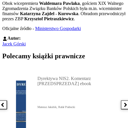
Obok wicepremiera
Waldemara Pawlaka
, gościem XIX Walnego
Zgromadzenia Związku Banków Polskich była m.in. wiceminister
finansów
Katarzyna Zajdel - Kurowska
. Obradom przewodniczył
prezes ZBP
Krzysztof Pietraszkiewicz
.
Oficjalne źródło -
Ministerstwo Gospodarki
Autor:
Jacek Górski
Polecamy książki prawnicze
Przejdź do: Dyrektywa NIS2. Komentarz [PRZEDSPRZEDAŻ] ebook,
Dyrektywa NIS2. Komentarz
[PRZEDSPRZEDAŻ] ebook
Poprzednia książka
N
Mateusz Jakubik, Rafał Prabucki