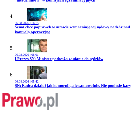
"akademików" w komisjach egzaminacyjnych
06.08.2026 | 16:15
Przejdź do artykułu:
Senat chce poprawek w ustawie wzmacniającej sądowy nadzór nad
kontrolą operacyjną
06.08.2026 | 08:01
Przejdź do artykułu:
I Prezes SN: Minister podważa zaufanie do sędziów
06.08.2026 | 05:42
Przejdź do artykułu:
SN: Radca działał jak komornik, ale samowolnie. Nie poniesie kary