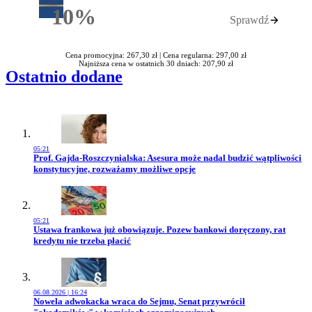
10%
Sprawdź
Rabatu
Cena promocyjna: 267,30 zł |
Cena regularna: 297,00 zł
Najniższa cena w ostatnich 30 dniach: 207,90 zł
Ostatnio dodane
05:21
Przejdź do artykułu:
Prof. Gajda-Roszczynialska: Asesura może nadal budzić wątpliwości
konstytucyjne, rozważamy możliwe opcje
05:21
Przejdź do artykułu:
Ustawa frankowa już obowiązuje. Pozew bankowi doręczony, rat
kredytu nie trzeba płacić
06.08.2026 | 16:24
Przejdź do artykułu:
Nowela adwokacka wraca do Sejmu, Senat przywrócił