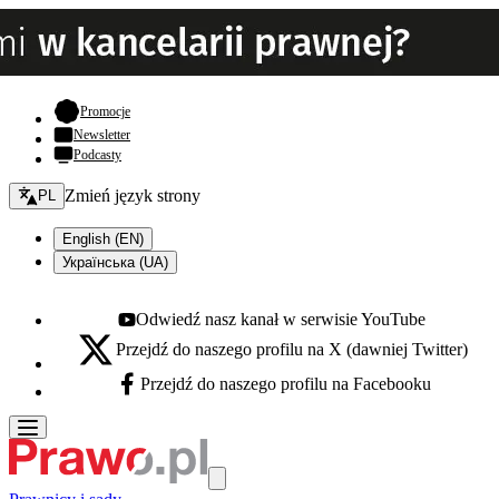
- otwiera się w nowej karcie
Promocje
Newsletter
Podcasty
Zmień język - bieżący:
Zmień język strony
PL
English (EN)
Українська (UA)
Odwiedź nasz kanał w serwisie YouTube
Youtube - otwiera się w nowej karcie
Przejdź do naszego profilu na X (dawniej Twitter)
X - otwiera się w nowej karcie
Przejdź do naszego profilu na Facebooku
Facebook - otwiera się w nowej karcie