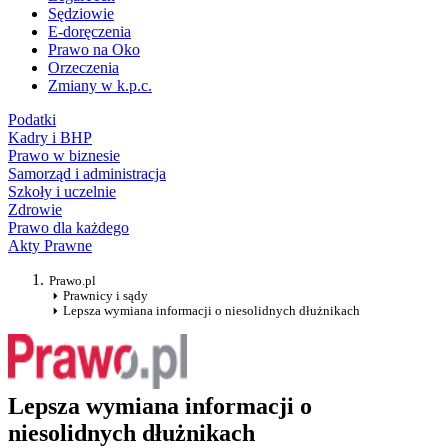
Sędziowie
E-doręczenia
Prawo na Oko
Orzeczenia
Zmiany w k.p.c.
Podatki
Kadry i BHP
Prawo w biznesie
Samorząd i administracja
Szkoły i uczelnie
Zdrowie
Prawo dla każdego
Akty Prawne
Prawo.pl
Prawnicy i sądy
Lepsza wymiana informacji o niesolidnych dłużnikach
Lepsza wymiana informacji o
niesolidnych dłużnikach