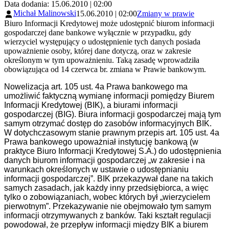
Data dodania: 15.06.2010 | 02:00
Michał Malinowski
15.06.2010 | 02:00
Zmiany w prawie
Biuro Informacji Kredytowej może udostępnić biurom informacji
gospodarczej dane bankowe wyłącznie w przypadku, gdy
wierzyciel występujący o udostępnienie tych danych posiada
upoważnienie osoby, której dane dotyczą, oraz w zakresie
określonym w tym upoważnieniu. Taką zasadę wprowadziła
obowiązująca od 14 czerwca br. zmiana w Prawie bankowym.
Nowelizacja art. 105 ust. 4a Prawa bankowego ma
umożliwić faktyczną wymianę informacji pomiędzy Biurem
Informacji Kredytowej (BIK), a biurami informacji
gospodarczej (BIG). Biura informacji gospodarczej mają tym
samym otrzymać dostęp do zasobów informacyjnych BIK.
W dotychczasowym stanie prawnym przepis art. 105 ust. 4a
Prawa bankowego upoważniał instytucję bankową (w
praktyce Biuro Informacji Kredytowej S.A.) do udostępnienia
danych biurom informacji gospodarczej „w zakresie i na
warunkach określonych w ustawie o udostępnianiu
informacji gospodarczej”. BIK przekazywał dane na takich
samych zasadach, jak każdy inny przedsiębiorca, a więc
tylko o zobowiązaniach, wobec których był „wierzycielem
pierwotnym”. Przekazywanie nie obejmowało tym samym
informacji otrzymywanych z banków. Taki kształt regulacji
powodował, że przepływ informacji między BIK a biurem