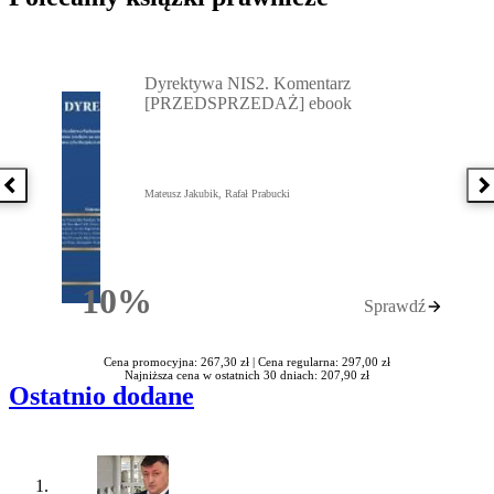
Przejdź do: Dyrektywa NIS2. Komentarz [PRZEDSPRZEDAŻ] ebook,
Dyrektywa NIS2. Komentarz
[PRZEDSPRZEDAŻ] ebook
Poprzednia książka
N
Mateusz Jakubik, Rafał Prabucki
10%
Sprawdź
Rabatu
Cena promocyjna: 267,30 zł |
Cena regularna: 297,00 zł
Najniższa cena w ostatnich 30 dniach: 207,90 zł
Ostatnio dodane