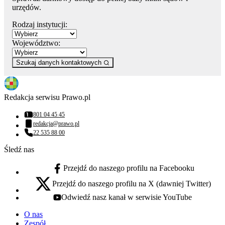
urzędów.
Rodzaj instytucji:
Województwo:
Szukaj danych kontaktowych
Redakcja serwisu Prawo.pl
801 04 45 45
Numer telefonu:
redakcja@prawo.pl
Adres email:
22 535 88 00
Numer telefonu:
Śledź nas
Przejdź do naszego profilu na Facebooku
facebook - otwiera się w nowej karcie
Przejdź do naszego profilu na X (dawniej Twitter)
x - otwiera się w nowej karcie
Odwiedź nasz kanał w serwisie YouTube
youtube - otwiera się w nowej karcie
O nas
Zespół