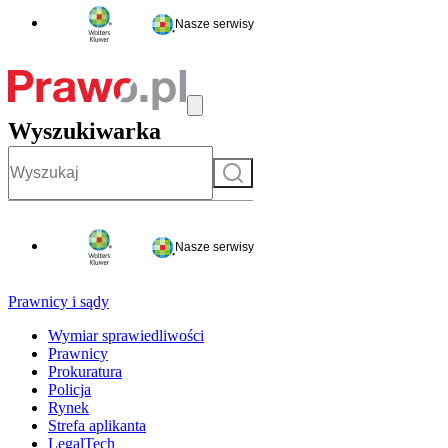
Nasze serwisy
Wyszukiwarka
Szukaj
Nasze serwisy
Prawnicy i sądy
Wymiar sprawiedliwości
Prawnicy
Prokuratura
Policja
Rynek
Strefa aplikanta
LegalTech