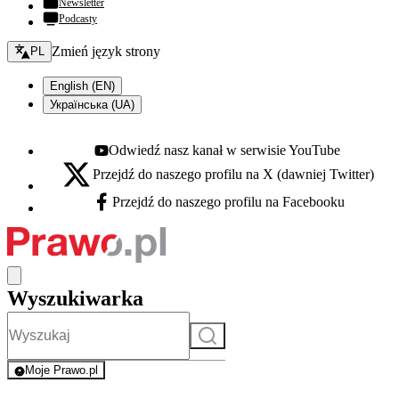
Newsletter
Podcasty
Zmień język - bieżący:
Zmień język strony
PL
English (EN)
Українська (UA)
Odwiedź nasz kanał w serwisie YouTube
Youtube - otwiera się w nowej karcie
Przejdź do naszego profilu na X (dawniej Twitter)
X - otwiera się w nowej karcie
Przejdź do naszego profilu na Facebooku
Facebook - otwiera się w nowej karcie
Wyszukiwarka
Szukaj
Moje Prawo.pl
- rejestracja i logowanie do serwisu