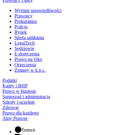
Prawnicy i sądy
Wymiar sprawiedliwości
Prawnicy
Prokuratura
Policja
Rynek
Strefa aplikanta
LegalTech
Sędziowie
E-doręczenia
Prawo na Oko
Orzeczenia
Zmiany w k.p.c.
Podatki
Kadry i BHP
Prawo w biznesie
Samorząd i administracja
Szkoły i uczelnie
Zdrowie
Prawo dla każdego
Akty Prawne
- otwiera się w nowej karcie
Promocje