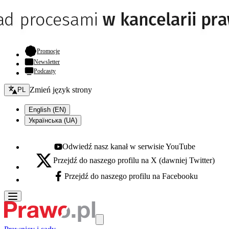
- otwiera się w nowej karcie
Promocje
Newsletter
Podcasty
Zmień język - bieżący:
Zmień język strony
PL
English (EN)
Українська (UA)
Odwiedź nasz kanał w serwisie YouTube
Youtube - otwiera się w nowej karcie
Przejdź do naszego profilu na X (dawniej Twitter)
X - otwiera się w nowej karcie
Przejdź do naszego profilu na Facebooku
Facebook - otwiera się w nowej karcie