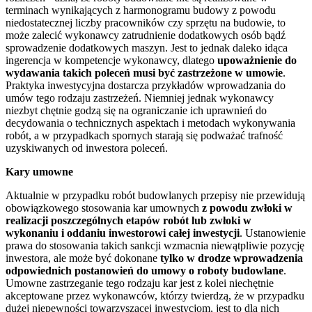
terminach wynikających z harmonogramu budowy z powodu
niedostatecznej liczby pracowników czy sprzętu na budowie, to
może zalecić wykonawcy zatrudnienie dodatkowych osób bądź
sprowadzenie dodatkowych maszyn. Jest to jednak daleko idąca
ingerencja w kompetencje wykonawcy, dlatego
upoważnienie do
wydawania takich poleceń musi być zastrzeżone w umowie
.
Praktyka inwestycyjna dostarcza przykładów wprowadzania do
umów tego rodzaju zastrzeżeń. Niemniej jednak wykonawcy
niezbyt chętnie godzą się na ograniczanie ich uprawnień do
decydowania o technicznych aspektach i metodach wykonywania
robót, a w przypadkach spornych starają się podważać trafność
uzyskiwanych od inwestora poleceń.
Kary umowne
Aktualnie w przypadku robót budowlanych przepisy nie przewidują
obowiązkowego stosowania kar umownych
z powodu zwłoki w
realizacji poszczególnych etapów robót lub zwłoki w
wykonaniu i oddaniu inwestorowi całej inwestycji
. Ustanowienie
prawa do stosowania takich sankcji wzmacnia niewątpliwie pozycję
inwestora, ale może być dokonane
tylko w drodze wprowadzenia
odpowiednich postanowień do umowy o roboty budowlane
.
Umowne zastrzeganie tego rodzaju kar jest z kolei niechętnie
akceptowane przez wykonawców, którzy twierdzą, że w przypadku
dużej niepewności towarzyszącej inwestycjom, jest to dla nich