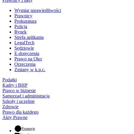
Prawnicy i sądy
Wymiar sprawiedliwości
Prawnicy
Prokuratura
Policja
Rynek
Strefa aplikanta
LegalTech
Sędziowie
E-doręczenia
Prawo na Oko
Orzeczenia
Zmiany w k.p.c.
Podatki
Kadry i BHP
Prawo w biznesie
Samorząd i administracja
Szkoły i uczelnie
Zdrowie
Prawo dla każdego
Akty Prawne
- otwiera się w nowej karcie
Promocje