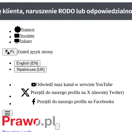
- otwiera się w nowej karcie
Promocje
Newsletter
Podcasty
Zmień język - bieżący:
Zmień język strony
PL
English (EN)
Українська (UA)
Odwiedź nasz kanał w serwisie YouTube
Youtube - otwiera się w nowej karcie
Przejdź do naszego profilu na X (dawniej Twitter)
X - otwiera się w nowej karcie
Przejdź do naszego profilu na Facebooku
Facebook - otwiera się w nowej karcie