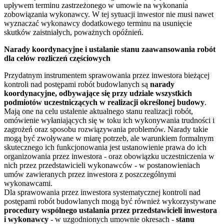
upływem terminu zastrzeżonego w umowie na wykonania
zobowiązania wykonawcy. W tej sytuacji inwestor nie musi nawet
wyznaczać wykonawcy dodatkowego terminu na usunięcie
skutków zaistniałych, poważnych opóźnień.
Narady koordynacyjne i ustalanie stanu zaawansowania robót
dla celów rozliczeń częściowych
Przydatnym instrumentem sprawowania przez inwestora bieżącej
kontroli nad postępami robót budowlanych są
narady
koordynacyjne, odbywające się przy udziale wszystkich
podmiotów uczestniczących w realizacji określonej budowy
.
Mają one na celu ustalenie aktualnego stanu realizacji robót,
omówienie wyłaniających się w toku ich wykonywania trudności i
zagrożeń oraz sposobu rozwiązywania problemów. Narady takie
mogą być zwoływane w miarę potrzeb, ale warunkiem formalnym
skutecznego ich funkcjonowania jest ustanowienie prawa do ich
organizowania przez inwestora - oraz obowiązku uczestniczenia w
nich przez przedstawicieli wykonawców - w postanowieniach
umów zawieranych przez inwestora z poszczególnymi
wykonawcami.
Dla sprawowania przez inwestora systematycznej kontroli nad
postępami robót budowlanych mogą być również wykorzystywane
procedury wspólnego ustalania przez przedstawicieli inwestora
i wykonawcy
- w uzgodnionych umownie okresach -
stanu