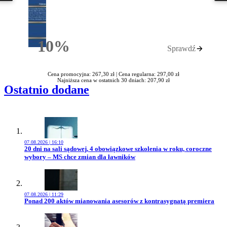
10%
Sprawdź
Rabatu
Cena promocyjna: 267,30 zł |
Cena regularna: 297,00 zł
Najniższa cena w ostatnich 30 dniach: 207,90 zł
Ostatnio dodane
07.08.2026 | 16:10
Przejdź do artykułu:
20 dni na sali sądowej, 4 obowiązkowe szkolenia w roku, coroczne
wybory – MS chce zmian dla ławników
07.08.2026 | 11:29
Przejdź do artykułu:
Ponad 200 aktów mianowania asesorów z kontrasygnatą premiera