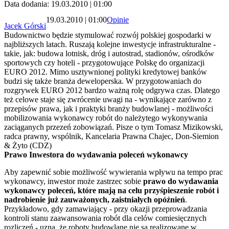
Data dodania: 19.03.2010 | 01:00
19.03.2010 | 01:00
Opinie
Jacek Górski
Budownictwo będzie stymulować rozwój polskiej gospodarki w
najbliższych latach. Ruszają kolejne inwestycje infrastrukturalne -
takie, jak: budowa lotnisk, dróg i autostrad, stadionów, ośrodków
sportowych czy hoteli - przygotowujące Polskę do organizacji
EURO 2012. Mimo usztywnionej polityki kredytowej banków
budzi się także branża deweloperska. W przygotowaniach do
rozgrywek EURO 2012 bardzo ważną rolę odgrywa czas. Dlatego
też celowe staje się zwrócenie uwagi na - wynikające zarówno z
przepisów prawa, jak i praktyki branży budowlanej - możliwości
mobilizowania wykonawcy robót do należytego wykonywania
zaciąganych przezeń zobowiązań. Pisze o tym Tomasz Mizikowski,
radca prawny, wspólnik, Kancelaria Prawna Chajec, Don-Siemion
& Żyto (CDZ)
Prawo Inwestora do wydawania poleceń wykonawcy
Aby zapewnić sobie możliwość wywierania wpływu na tempo prac
wykonawcy, inwestor może zastrzec sobie
prawo do wydawania
wykonawcy poleceń, które mają na celu przyśpieszenie robót i
nadrobienie już zauważonych, zaistniałych opóźnień
.
Przykładowo, gdy zamawiający - przy okazji przeprowadzania
kontroli stanu zaawansowania robót dla celów comiesięcznych
rozliczeń - uzna, że roboty budowlane nie są realizowane w