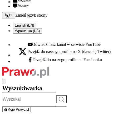
Newsletter
Podcasty
Zmień język - bieżący:
Zmień język strony
PL
English (EN)
Українська (UA)
Odwiedź nasz kanał w serwisie YouTube
Youtube - otwiera się w nowej karcie
Przejdź do naszego profilu na X (dawniej Twitter)
X - otwiera się w nowej karcie
Przejdź do naszego profilu na Facebooku
Facebook - otwiera się w nowej karcie
Wyszukiwarka
Szukaj
Moje Prawo.pl
- rejestracja i logowanie do serwisu