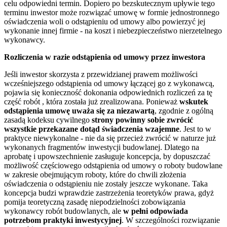
celu odpowiedni termin. Dopiero po bezskutecznym upływie tego
terminu inwestor może rozwiązać umowę w formie jednostronnego
oświadczenia woli o odstąpieniu od umowy albo powierzyć jej
wykonanie innej firmie - na koszt i niebezpieczeństwo nierzetelnego
wykonawcy.
Rozliczenia w razie odstąpienia od umowy przez inwestora
Jeśli inwestor skorzysta z przewidzianej prawem możliwości
wcześniejszego odstąpienia od umowy łączącej go z wykonawcą,
pojawia się konieczność dokonania odpowiednich rozliczeń za tę
część robót , która została już zrealizowana. Ponieważ
wskutek
odstąpienia umowę uważa się za niezawartą
, zgodnie z ogólną
zasadą kodeksu cywilnego
strony powinny sobie zwrócić
wszystkie przekazane dotąd świadczenia wzajemne
. Jest to w
praktyce niewykonalne - nie da się przecież zwrócić w naturze już
wykonanych fragmentów inwestycji budowlanej. Dlatego na
aprobatę i upowszechnienie zasługuje koncepcja, by dopuszczać
możliwość częściowego odstąpienia od umowy o roboty budowlane
w zakresie obejmującym roboty, które do chwili złożenia
oświadczenia o odstąpieniu nie zostały jeszcze wykonane. Taka
koncepcja budzi wprawdzie zastrzeżenia teoretyków prawa, gdyż
pomija teoretyczną zasadę niepodzielności zobowiązania
wykonawcy robót budowlanych, ale
w pełni odpowiada
potrzebom praktyki inwestycyjnej
. W szczególności rozwiązanie