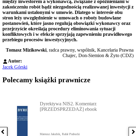
między inwestorem a wykonawcą, związane z opóźnieniami w
zakończeniu robót bądź niezgodnością realizowanej inwestycji z
warunkami ustalonymi w umowie. Dlatego w interesie obu
stron leży uwzględnienie w umowach o roboty budowlane
postanowień, które jasno regulują obowiązki wykonawcy oraz
przejrzyście określają procedury eliminowania sytuacji
konfliktowych i w efekcie sprzyjają zapewnieniu prawidłowego
przebiegu procesów inwestycyjnych.
Tomasz Mizikowski
, radca prawny, wspólnik, Kancelaria Prawna
Chajec, Don-Siemion & Żyto (CDZ)
Autor:
Jacek Górski
Polecamy książki prawnicze
Przejdź do: Dyrektywa NIS2. Komentarz [PRZEDSPRZEDAŻ] ebook,
Dyrektywa NIS2. Komentarz
[PRZEDSPRZEDAŻ] ebook
Poprzednia książka
N
Mateusz Jakubik, Rafał Prabucki