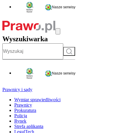
Nasze serwisy
Wyszukiwarka
Szukaj
Nasze serwisy
Prawnicy i sądy
Wymiar sprawiedliwości
Prawnicy
Prokuratura
Policja
Rynek
Strefa aplikanta
LegalTech