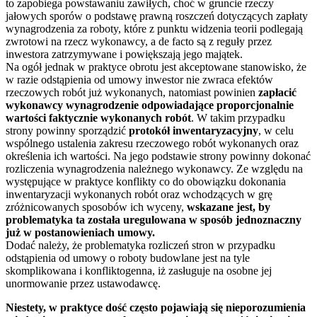
to zapobiega powstawaniu zawiłych, choć w gruncie rzeczy
jałowych sporów o podstawę prawną roszczeń dotyczących zapłaty
wynagrodzenia za roboty, które z punktu widzenia teorii podlegają
zwrotowi na rzecz wykonawcy, a de facto są z reguły przez
inwestora zatrzymywane i powiększają jego majątek.
Na ogół jednak w praktyce obrotu jest akceptowane stanowisko, że
w razie odstąpienia od umowy inwestor nie zwraca efektów
rzeczowych robót już wykonanych, natomiast powinien
zapłacić
wykonawcy wynagrodzenie odpowiadające proporcjonalnie
wartości faktycznie wykonanych robót
. W takim przypadku
strony powinny sporządzić
protokół inwentaryzacyjny
, w celu
wspólnego ustalenia zakresu rzeczowego robót wykonanych oraz
określenia ich wartości. Na jego podstawie strony powinny dokonać
rozliczenia wynagrodzenia należnego wykonawcy. Ze względu na
występujące w praktyce konflikty co do obowiązku dokonania
inwentaryzacji wykonanych robót oraz wchodzących w grę
zróżnicowanych sposobów ich wyceny,
wskazane jest, by
problematyka ta została uregulowana w sposób jednoznaczny
już w postanowieniach umowy.
Dodać należy, że problematyka rozliczeń stron w przypadku
odstąpienia od umowy o roboty budowlane jest na tyle
skomplikowana i konfliktogenna, iż zasługuje na osobne jej
unormowanie przez ustawodawcę.
Niestety, w praktyce dość często pojawiają się nieporozumienia