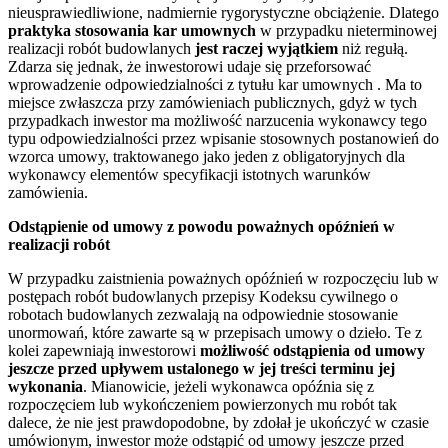
nieusprawiedliwione, nadmiernie rygorystyczne obciążenie. Dlatego
praktyka stosowania kar umownych
w przypadku nieterminowej
realizacji robót budowlanych
jest raczej wyjątkiem
niż regułą.
Zdarza się jednak, że inwestorowi udaje się przeforsować
wprowadzenie odpowiedzialności z tytułu kar umownych . Ma to
miejsce zwłaszcza przy zamówieniach publicznych, gdyż w tych
przypadkach inwestor ma możliwość narzucenia wykonawcy tego
typu odpowiedzialności przez wpisanie stosownych postanowień do
wzorca umowy, traktowanego jako jeden z obligatoryjnych dla
wykonawcy elementów specyfikacji istotnych warunków
zamówienia.
Odstąpienie od umowy z powodu poważnych opóźnień w
realizacji robót
W przypadku zaistnienia poważnych opóźnień w rozpoczęciu lub w
postępach robót budowlanych przepisy Kodeksu cywilnego o
robotach budowlanych zezwalają na odpowiednie stosowanie
unormowań, które zawarte są w przepisach umowy o dzieło. Te z
kolei zapewniają inwestorowi
możliwość odstąpienia od umowy
jeszcze przed upływem ustalonego w jej treści terminu jej
wykonania
. Mianowicie, jeżeli wykonawca opóźnia się z
rozpoczęciem lub wykończeniem powierzonych mu robót tak
dalece, że nie jest prawdopodobne, by zdołał je ukończyć w czasie
umówionym, inwestor może odstąpić od umowy jeszcze przed