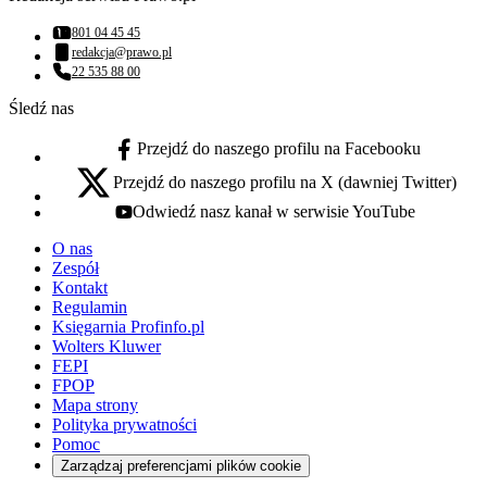
801 04 45 45
Numer telefonu:
redakcja@prawo.pl
Adres email:
22 535 88 00
Numer telefonu:
Śledź nas
Przejdź do naszego profilu na Facebooku
facebook - otwiera się w nowej karcie
Przejdź do naszego profilu na X (dawniej Twitter)
x - otwiera się w nowej karcie
Odwiedź nasz kanał w serwisie YouTube
youtube - otwiera się w nowej karcie
O nas
Zespół
Kontakt
Regulamin
Księgarnia Profinfo.pl
Wolters Kluwer
FEPI
FPOP
Mapa strony
Polityka prywatności
Pomoc
Zarządzaj preferencjami plików cookie