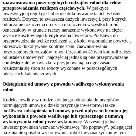
zaawansowania poszczególnych rodzajów robót dla celów
przeprowadzania rozliczeń częściowych
. W praktyce
inwestycyjnej regułą jest obecnie dokonywanie takich właśnie
rozliczeń. Dotyczy to zwłaszcza dużych inwestycji, przy których
odraczanie rozliczenia do czasu ukończenia wszystkich robót
oznaczałoby w gruncie rzeczy narażenie wykonawcy na ciężar
wysoce kosztownego kredytowania inwestora. Podstawą do
przeprowadzania tychże rozliczeń są z kolei wspomniane powyżej,
okresowo dokonywane kontrole stanu zaawansowania
poszczególnych rodzajów robót. Częstotliwość tych kontroli zależy
od ustaleń umownych- najczęściej jednak są one przeprowadzane
comiesięcznie, w związku z przyjmowaną na ogół zasadą
rozliczania się stron za roboty wykonane w poszczególnych
miesiącach kalendarzowych.
Odstąpienie od umowy z powodu wadliwego wykonywania
robót
Kodeks cywilny w drodze kolejnego odesłania do przepisów
normujących umowę o dzieło przyznaje inwestorowi także
możliwość
odstąpienia od umowy przed upływem terminu jej
wykonania z powodu wadliwego lub sprzecznego z umową
wykonywania robót przez wykonawcę
. Wcześniej jednak
inwestor powinien wezwać wykonawcę "do poprawy", polegającej
na zmianie sposobu wykonywania robót i wyznaczyć mu w tym