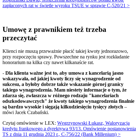
zapłaconych rat w świetle wyroku TSUE w sprawie C-520/21 >
Umowę z prawnikiem też trzeba
przeczytać
Klienci nie muszą przeważnie płacić takiej kwoty jednorazowo,
przy rozpoczęciu sprawy. Powszechne na rynku jest rozkładanie
honorarium na kilka czy nawet kilkanaście rat.
-
Dla klienta ważne jest to, aby umowa z kancelarią jasno
wskazywała, od jakiej kwoty liczy się wynagrodzenie od
sukcesu, a byłoby dobrze także wskazanie górnej granicy
takiego wynagrodzenia. Mam niestety informacje o tym, że
zdarza się, zwłaszcza w różnego rodzaju "kancelariach
odszkodowawczych" że kwoty takiego wynagrodzenia finalnie
są bardzo wysokie i sięgają kilkudziesięciu tysięcy złotych
–
mówi Jacek Czabański.
Czytaj omówienie w LEX:
Węgrzynowski Łukasz, Waloryzacja
kredytu frankowego a dyrektywa 93/13. Omówienie postanowienia
TS z dnia 11 grudnia 2023 r., C-756/22 (Bank Millenium) >