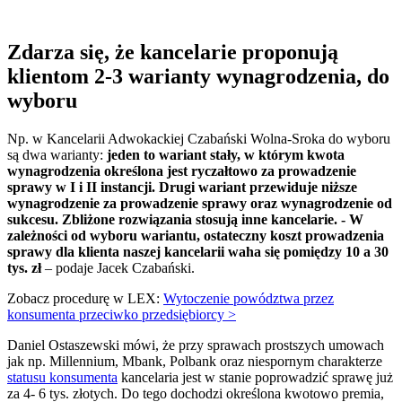
Zdarza się, że kancelarie proponują
klientom 2-3 warianty wynagrodzenia, do
wyboru
Np. w Kancelarii Adwokackiej Czabański Wolna-Sroka do wyboru
są dwa warianty:
jeden to wariant stały, w którym kwota
wynagrodzenia określona jest ryczałtowo za prowadzenie
sprawy w I i II instancji. Drugi wariant przewiduje niższe
wynagrodzenie za prowadzenie sprawy oraz wynagrodzenie od
sukcesu. Zbliżone rozwiązania stosują inne kancelarie. - W
zależności od wyboru wariantu, ostateczny koszt prowadzenia
sprawy dla klienta naszej kancelarii waha się pomiędzy 10 a 30
tys. zł
– podaje Jacek Czabański.
Zobacz procedurę w LEX:
Wytoczenie powództwa przez
konsumenta przeciwko przedsiębiorcy >
Daniel Ostaszewski mówi, że przy sprawach prostszych umowach
jak np. Millennium, Mbank, Polbank oraz niespornym charakterze
statusu konsumenta
kancelaria jest w stanie poprowadzić sprawę już
za 4- 6 tys. złotych. Do tego dochodzi określona kwotowo premia,