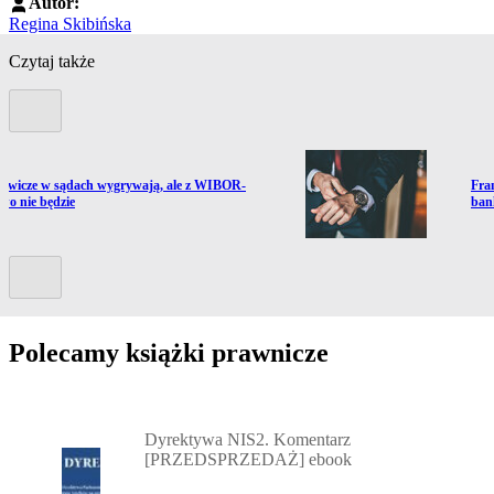
Autor:
Regina Skibińska
Czytaj także
Poprzedni slide
ź do artykułu:
Prze
owicze w sądach wygrywają, ale z WIBOR-
Fra
two nie będzie
ban
Kolejny slide
Polecamy książki prawnicze
Przejdź do: Dyrektywa NIS2. Komentarz [PRZEDSPRZEDAŻ] ebook,
Dyrektywa NIS2. Komentarz
[PRZEDSPRZEDAŻ] ebook