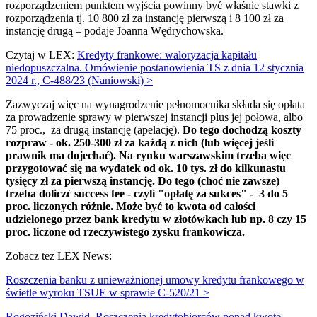
rozporządzeniem punktem wyjścia powinny być właśnie stawki z
rozporządzenia tj. 10 800 zł za instancję pierwszą i 8 100 zł za
instancję drugą – podaje Joanna Wędrychowska.
Czytaj w LEX:
Kredyty frankowe: waloryzacja kapitału
niedopuszczalna. Omówienie postanowienia TS z dnia 12 stycznia
2024 r., C-488/23 (Naniowski) >
Zazwyczaj więc na wynagrodzenie pełnomocnika składa się opłata
za prowadzenie sprawy w pierwszej instancji plus jej połowa, albo
75 proc., za drugą instancję (apelację).
Do tego dochodzą koszty
rozpraw - ok. 250-300 zł za każdą z nich (lub więcej jeśli
prawnik ma dojechać). Na rynku warszawskim trzeba więc
przygotować się na wydatek od ok. 10 tys. zł do kilkunastu
tysięcy zł za pierwszą instancję. Do tego (choć nie zawsze)
trzeba doliczć success fee - czyli "opłatę za sukces" - 3 do 5
proc. liczonych różnie. Może być to kwota od całości
udzielonego przez bank kredytu w złotówkach lub np. 8 czy 15
proc. liczone od rzeczywistego zysku frankowicza.
Zobacz też LEX News:
Roszczenia banku z unieważnionej umowy kredytu frankowego w
świetle wyroku TSUE w sprawie C-520/21 >
Rogoziński Dawid, Roszczenia kredytobiorców ponad kwotę