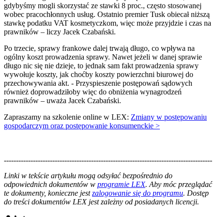
gdybyśmy mogli skorzystać ze stawki 8 proc., często stosowanej
wobec pracochłonnych usług. Ostatnio premier Tusk obiecał niższą
stawkę podatku VAT kosmetyczkom, więc może przyjdzie i czas na
prawników – liczy Jacek Czabański.
Po trzecie, sprawy frankowe dalej trwają długo, co wpływa na
ogólny koszt prowadzenia sprawy. Nawet jeżeli w danej sprawie
długo nic się nie dzieje, to jednak sam fakt prowadzenia sprawy
wywołuje koszty, jak choćby koszty powierzchni biurowej do
przechowywania akt. - Przyspieszenie postępowań sądowych
również doprowadziłoby więc do obniżenia wynagrodzeń
prawników – uważa Jacek Czabański.
Zapraszamy na szkolenie online w LEX:
Zmiany w postępowaniu
gospodarczym oraz postępowanie konsumenckie >
--------------------------------------------------------------------------------------
--------------------------------------------------------
Linki w tekście artykułu mogą odsyłać bezpośrednio do
odpowiednich dokumentów w
programie LEX
. Aby móc przeglądać
te dokumenty, konieczne jest
zalogowanie się do programu
. Dostęp
do treści dokumentów LEX jest zależny od posiadanych licencji.