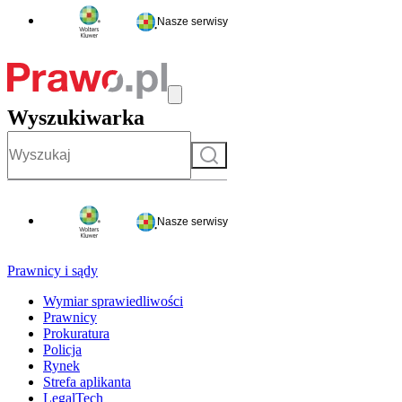
Nasze serwisy
Wyszukiwarka
Szukaj
Nasze serwisy
Prawnicy i sądy
Wymiar sprawiedliwości
Prawnicy
Prokuratura
Policja
Rynek
Strefa aplikanta
LegalTech