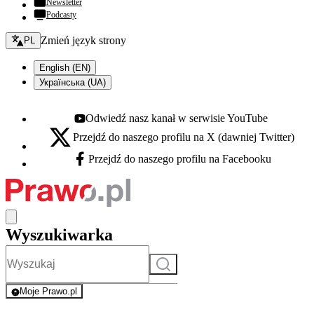
Newsletter
Podcasty
Zmień język - bieżący:
Zmień język strony
PL
English (EN)
Українська (UA)
Odwiedź nasz kanał w serwisie YouTube
Youtube - otwiera się w nowej karcie
Przejdź do naszego profilu na X (dawniej Twitter)
X - otwiera się w nowej karcie
Przejdź do naszego profilu na Facebooku
Facebook - otwiera się w nowej karcie
Wyszukiwarka
Szukaj
Moje Prawo.pl
- rejestracja i logowanie do serwisu