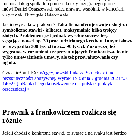
pomocą takiej spółki lub ponieść koszty przegranego procesu –
mówi Daniel Ostaszewski, radca prawny, wspólnik w kancelarii
Czyżewski Nowojski Ostaszewski.
Jak to wygląda w praktyce?
Taka firma oferuje swoje usługi za
symboliczne stawki - kilkaset, maksymalnie kilka tysięcy
złotych. Problemem jest jednak wysokie success fee,
sięgające nawet np. 30 proc. udzielonego kredytu. Innymi słowy
w przypadku 300 tys. zł to aż... 90 tys. zł. Zazwyczaj też
wygrana, w rozumieniu reprezentujących frankowicza, to nie
tylko unieważnienie umowy, ale też przewalutowanie czy
ugoda.
Czytaj też w LEX:
Węgrzynowski Łukasz, Skutek ex tunc
bezskuteczności abuzywnej. Wyrok TS z dnia 7 grudnia 2023 r., C-
140/22 (mBank) i jego konsekwencje dla polskiej praktyki
orzeczniczej >
Prawnik z frankowiczem rozlicza się
różnie
Jeżeli chodzi o konkretne stawki, to sytuacja na rynku jest bardzo