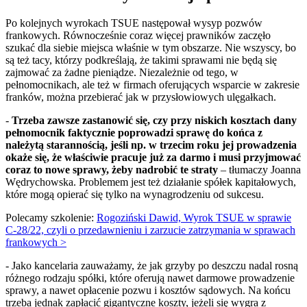
Po kolejnych wyrokach TSUE następował wysyp pozwów
frankowych. Równocześnie coraz więcej prawników zaczęło
szukać dla siebie miejsca właśnie w tym obszarze. Nie wszyscy, bo
są też tacy, którzy podkreślają, że takimi sprawami nie będą się
zajmować za żadne pieniądze. Niezależnie od tego, w
pełnomocnikach, ale też w firmach oferujących wsparcie w zakresie
franków, można przebierać jak w przysłowiowych ulęgałkach.
-
Trzeba zawsze zastanowić się, czy przy niskich kosztach dany
pełnomocnik faktycznie poprowadzi sprawę do końca z
należytą starannością, jeśli np. w trzecim roku jej prowadzenia
okaże się, że właściwie pracuje już za darmo i musi przyjmować
coraz to nowe sprawy, żeby nadrobić te straty
– tłumaczy Joanna
Wędrychowska. Problemem jest też działanie spółek kapitałowych,
które mogą opierać się tylko na wynagrodzeniu od sukcesu.
Polecamy szkolenie:
Rogoziński Dawid, Wyrok TSUE w sprawie
C-28/22, czyli o przedawnieniu i zarzucie zatrzymania w sprawach
frankowych >
- Jako kancelaria zauważamy, że jak grzyby po deszczu nadal rosną
różnego rodzaju spółki, które oferują nawet darmowe prowadzenie
sprawy, a nawet opłacenie pozwu i kosztów sądowych. Na końcu
trzeba jednak zapłacić gigantyczne koszty, jeżeli się wygra z