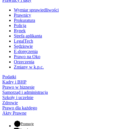
Prawnicy i sądy
Wymiar sprawiedliwości
Prawnicy
Prokuratura
Policja
Rynek
Strefa aplikanta
LegalTech
Sędziowie
E-doręczenia
Prawo na Oko
Orzeczenia
Zmiany w k.p.c.
Podatki
Kadry i BHP
Prawo w biznesie
Samorząd i administracja
Szkoły i uczelnie
Zdrowie
Prawo dla każdego
Akty Prawne
- otwiera się w nowej karcie
Promocje