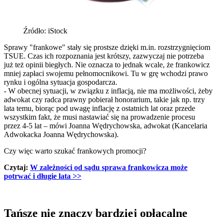
Źródło: iStock
Sprawy "frankowe" stały się prostsze dzięki m.in. rozstrzygnięciom
TSUE. Czas ich rozpoznania jest krótszy, zazwyczaj nie potrzeba
już też opinii biegłych. Nie oznacza to jednak wcale, że frankowicz
mniej zapłaci swojemu pełnomocnikowi. Tu w grę wchodzi prawo
rynku i ogólna sytuacja gospodarcza.
- W obecnej sytuacji, w związku z inflacją, nie ma możliwości, żeby
adwokat czy radca prawny pobierał honorarium, takie jak np. trzy
lata temu, biorąc pod uwagę inflację z ostatnich lat oraz przede
wszystkim fakt, że musi nastawiać się na prowadzenie procesu
przez 4-5 lat – mówi Joanna Wędrychowska, adwokat (Kancelaria
Adwokacka Joanna Wędrychowska).
Czy więc warto szukać frankowych promocji?
Czytaj:
W zależności od sądu sprawa frankowicza może
potrwać i długie lata
>>
Tańsze nie znaczy bardziej opłacalne