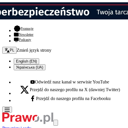
- otwiera się w nowej karcie
Promocje
Newsletter
Podcasty
Zmień język - bieżący:
Zmień język strony
PL
English (EN)
Українська (UA)
Odwiedź nasz kanał w serwisie YouTube
Youtube - otwiera się w nowej karcie
Przejdź do naszego profilu na X (dawniej Twitter)
X - otwiera się w nowej karcie
Przejdź do naszego profilu na Facebooku
Facebook - otwiera się w nowej karcie