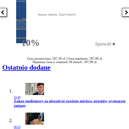
Poprzednia książka
N
Mateusz Jakubik, Rafał Prabucki
10%
Sprawdź
Rabatu
Cena promocyjna: 267,30 zł |
Cena regularna: 297,00 zł
Najniższa cena w ostatnich 30 dniach: 207,90 zł
Ostatnio dodane
10:46
Przejdź do artykułu:
Zakaz stadionowy za niezajęcie swojego miejsca, przepisy wymagają
zmiany
09:23