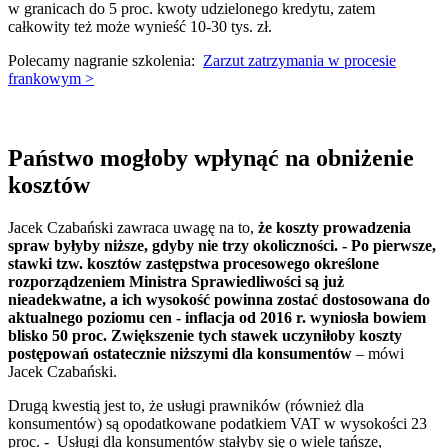
w granicach do 5 proc. kwoty udzielonego kredytu, zatem
całkowity też może wynieść 10-30 tys. zł.
Polecamy nagranie szkolenia:
Zarzut zatrzymania w procesie
frankowym >
Państwo mogłoby wpłynąć na obniżenie
kosztów
Jacek Czabański zawraca uwagę na to,
że koszty prowadzenia
spraw byłyby niższe, gdyby nie trzy okoliczności. - Po pierwsze,
stawki tzw. kosztów zastępstwa procesowego określone
rozporządzeniem Ministra Sprawiedliwości są już
nieadekwatne, a ich wysokość powinna zostać dostosowana do
aktualnego poziomu cen - inflacja od 2016 r. wyniosła bowiem
blisko 50 proc. Zwiększenie tych stawek uczyniłoby koszty
postępowań ostatecznie niższymi dla konsumentów
– mówi
Jacek Czabański.
Drugą kwestią jest to, że usługi prawników (również dla
konsumentów) są opodatkowane podatkiem VAT w wysokości 23
proc. - Usługi dla konsumentów stałyby się o wiele tańsze,