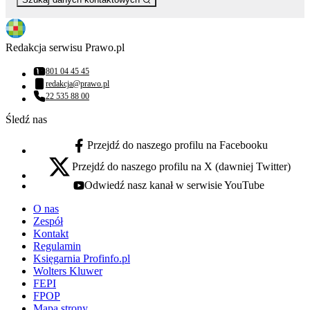
Redakcja serwisu Prawo.pl
801 04 45 45
Numer telefonu:
redakcja@prawo.pl
Adres email:
22 535 88 00
Numer telefonu:
Śledź nas
Przejdź do naszego profilu na Facebooku
facebook - otwiera się w nowej karcie
Przejdź do naszego profilu na X (dawniej Twitter)
x - otwiera się w nowej karcie
Odwiedź nasz kanał w serwisie YouTube
youtube - otwiera się w nowej karcie
O nas
Zespół
Kontakt
Regulamin
Księgarnia Profinfo.pl
Wolters Kluwer
FEPI
FPOP
Mapa strony