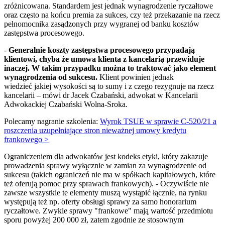
zróżnicowana. Standardem jest jednak wynagrodzenie ryczałtowe
oraz często na końcu premia za sukces, czy też przekazanie na rzecz
pełnomocnika zasądzonych przy wygranej od banku kosztów
zastępstwa procesowego.
-
Generalnie koszty zastępstwa procesowego przypadają
klientowi, chyba że umowa klienta z kancelarią przewiduje
inaczej. W takim przypadku można to traktować jako element
wynagrodzenia od sukcesu.
Klient powinien jednak
wiedzieć jakiej wysokości są to sumy i z czego rezygnuje na rzecz
kancelarii – mówi dr Jacek Czabański, adwokat w Kancelarii
Adwokackiej Czabański Wolna-Sroka.
Polecamy nagranie szkolenia:
Wyrok TSUE w sprawie C-520/21 a
roszczenia uzupełniające stron nieważnej umowy kredytu
frankowego >
Ograniczeniem dla adwokatów jest kodeks etyki, który zakazuje
prowadzenia sprawy wyłącznie w zamian za wynagrodzenie od
sukcesu (takich ograniczeń nie ma w spółkach kapitałowych, które
też oferują pomoc przy sprawach frankowych). - Oczywiście nie
zawsze wszystkie te elementy muszą wystąpić łącznie, na rynku
występują też np. oferty obsługi sprawy za samo honorarium
ryczałtowe. Zwykle sprawy "frankowe" mają wartość przedmiotu
sporu powyżej 200 000 zł, zatem zgodnie ze stosownym