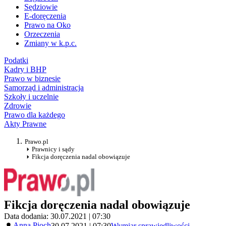
Sędziowie
E-doręczenia
Prawo na Oko
Orzeczenia
Zmiany w k.p.c.
Podatki
Kadry i BHP
Prawo w biznesie
Samorząd i administracja
Szkoły i uczelnie
Zdrowie
Prawo dla każdego
Akty Prawne
Prawo.pl
Prawnicy i sądy
Fikcja doręczenia nadal obowiązuje
Fikcja doręczenia nadal obowiązuje
Data dodania: 30.07.2021 | 07:30
Anna Pioch
30.07.2021 | 07:30
Wymiar sprawiedliwości