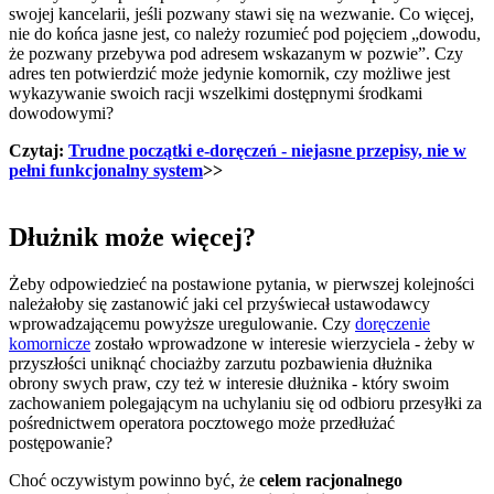
swojej kancelarii, jeśli pozwany stawi się na wezwanie. Co więcej,
nie do końca jasne jest, co należy rozumieć pod pojęciem „dowodu,
że pozwany przebywa pod adresem wskazanym w pozwie”. Czy
adres ten potwierdzić może jedynie komornik, czy możliwe jest
wykazywanie swoich racji wszelkimi dostępnymi środkami
dowodowymi?
Czytaj:
Trudne początki e-doręczeń - niejasne przepisy, nie w
pełni funkcjonalny system
>>
Dłużnik może więcej?
Żeby odpowiedzieć na postawione pytania, w pierwszej kolejności
należałoby się zastanowić jaki cel przyświecał ustawodawcy
wprowadzającemu powyższe uregulowanie. Czy
doręczenie
komornicze
zostało wprowadzone w interesie wierzyciela - żeby w
przyszłości uniknąć chociażby zarzutu pozbawienia dłużnika
obrony swych praw, czy też w interesie dłużnika - który swoim
zachowaniem polegającym na uchylaniu się od odbioru przesyłki za
pośrednictwem operatora pocztowego może przedłużać
postępowanie?
Choć oczywistym powinno być, że
celem racjonalnego