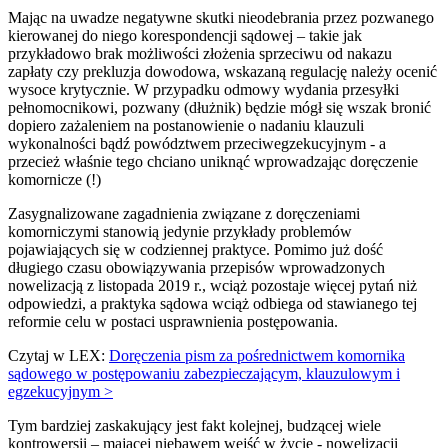
Mając na uwadze negatywne skutki nieodebrania przez pozwanego
kierowanej do niego korespondencji sądowej – takie jak
przykładowo brak możliwości złożenia sprzeciwu od nakazu
zapłaty czy prekluzja dowodowa, wskazaną regulację należy ocenić
wysoce krytycznie. W przypadku odmowy wydania przesyłki
pełnomocnikowi, pozwany (dłużnik) będzie mógł się wszak bronić
dopiero zażaleniem na postanowienie o nadaniu klauzuli
wykonalności bądź powództwem przeciwegzekucyjnym - a
przecież właśnie tego chciano uniknąć wprowadzając doręczenie
komornicze (!)
Zasygnalizowane zagadnienia związane z doręczeniami
komorniczymi stanowią jedynie przykłady problemów
pojawiających się w codziennej praktyce. Pomimo już dość
długiego czasu obowiązywania przepisów wprowadzonych
nowelizacją z listopada 2019 r., wciąż pozostaje więcej pytań niż
odpowiedzi, a praktyka sądowa wciąż odbiega od stawianego tej
reformie celu w postaci usprawnienia postępowania.
Czytaj w LEX:
Doręczenia pism za pośrednictwem komornika
sądowego w postępowaniu zabezpieczającym, klauzulowym i
egzekucyjnym >
Tym bardziej zaskakujący jest fakt kolejnej, budzącej wiele
kontrowersji – mającej niebawem wejść w życie - nowelizacji