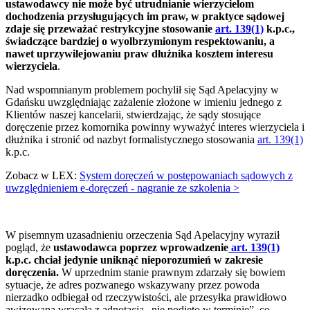
ustawodawcy nie może być utrudnianie wierzycielom
dochodzenia przysługujących im praw, w praktyce sądowej
zdaje się przeważać restrykcyjne stosowanie
art. 139(1)
k.p.c.,
świadczące bardziej o wyolbrzymionym respektowaniu, a
nawet uprzywilejowaniu praw dłużnika kosztem interesu
wierzyciela
.
Nad wspomnianym problemem pochylił się Sąd Apelacyjny w
Gdańsku uwzględniając zażalenie złożone w imieniu jednego z
Klientów naszej kancelarii, stwierdzając, że sądy stosujące
doręczenie przez komornika powinny wyważyć interes wierzyciela i
dłużnika i stronić od nazbyt formalistycznego stosowania
art. 139(1)
k.p.c.
Zobacz w LEX:
System doręczeń w postępowaniach sądowych z
uwzględnieniem e-doręczeń - nagranie ze szkolenia >
W pisemnym uzasadnieniu orzeczenia Sąd Apelacyjny wyraził
pogląd, że
ustawodawca poprzez wprowadzenie
art. 139(1)
k.p.c. chciał jedynie uniknąć nieporozumień w zakresie
doręczenia.
W uprzednim stanie prawnym zdarzały się bowiem
sytuacje, że adres pozwanego wskazywany przez powoda
nierzadko odbiegał od rzeczywistości, ale przesyłka prawidłowo
awizowana wracała z adnotacją „nie podjęto w terminie”, co