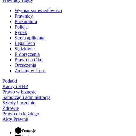
Prawnicy i sądy
Wymiar sprawiedliwości
Prawnicy
Prokuratura
Policja
Rynek
Strefa aplikanta
LegalTech
Sędziowie
E-doręczenia
Prawo na Oko
Orzeczenia
Zmiany w k.p.c.
Podatki
Kadry i BHP
Prawo w biznesie
Samorząd i administracja
Szkoły i uczelnie
Zdrowie
Prawo dla każdego
Akty Prawne
- otwiera się w nowej karcie
Promocje