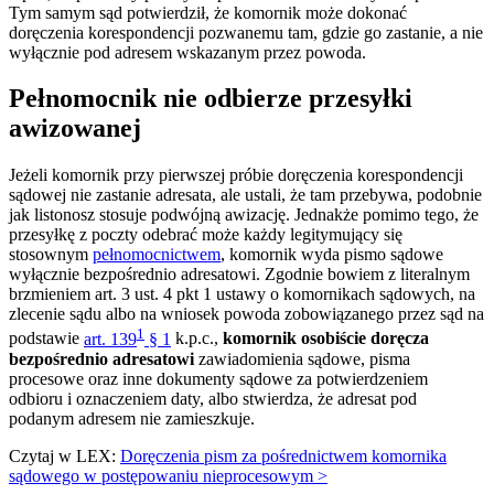
Tym samym sąd potwierdził, że komornik może dokonać
doręczenia korespondencji pozwanemu tam, gdzie go zastanie, a nie
wyłącznie pod adresem wskazanym przez powoda.
Pełnomocnik nie odbierze przesyłki
awizowanej
Jeżeli komornik przy pierwszej próbie doręczenia korespondencji
sądowej nie zastanie adresata, ale ustali, że tam przebywa, podobnie
jak listonosz stosuje podwójną awizację. Jednakże pomimo tego, że
przesyłkę z poczty odebrać może każdy legitymujący się
stosownym
pełnomocnictwem
, komornik wyda pismo sądowe
wyłącznie bezpośrednio adresatowi. Zgodnie bowiem z literalnym
brzmieniem art. 3 ust. 4 pkt 1 ustawy o komornikach sądowych, na
zlecenie sądu albo na wniosek powoda zobowiązanego przez sąd na
1
podstawie
art. 139
§ 1
k.p.c.,
komornik osobiście doręcza
bezpośrednio adresatowi
zawiadomienia sądowe, pisma
procesowe oraz inne dokumenty sądowe za potwierdzeniem
odbioru i oznaczeniem daty, albo stwierdza, że adresat pod
podanym adresem nie zamieszkuje.
Czytaj w LEX:
Doręczenia pism za pośrednictwem komornika
sądowego w postępowaniu nieprocesowym >