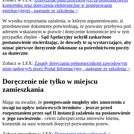
komornika oraz doręczenia elektroniczne w postępowaniu
egzekucyjnym - nagranie ze szkolenia >
W wyniku rozpoznania zażalenia, w którym argumentowano, iż
przedstawione dokumenty potwierdzają, że pozwany przebywa pod
adresem wskazanym w pozwie i doręczenie komornicze jest w tym
przypadku zbędne -
Sąd Apelacyjny uchylił zaskarżone
postanowienie stwierdzając, że dowody te są wystarczające, aby
uznać pierwsze doręczenie dokonane za pośrednictwem poczty
za skuteczne
.
Zobacz w LEX:
Zasady doręczania pełnomocnikom zawodowym
pism sądowych przez Portal Informacyjny - nagranie ze szkolenia >
Doręczenie nie tylko w miejscu
zamieszkania
Mając na uwadze, że
postępowanie mogłoby ulec umorzeniu z
uwagi na upływ ustawowych terminów - jeszcze przed
rozpoznaniem przez sąd II instancji zażalenia na postanowienie
o jego zawieszeniu
- celem zabezpieczenia interesów klienta,
komornik na nasz wniosek doręczył pozwanemu pozew.
Zobacz procedurę w LEX:
Doręczanie pism sądowych >