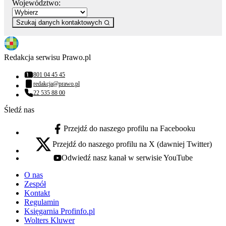
Województwo:
Szukaj danych kontaktowych
Redakcja serwisu Prawo.pl
801 04 45 45
Numer telefonu:
redakcja@prawo.pl
Adres email:
22 535 88 00
Numer telefonu:
Śledź nas
Przejdź do naszego profilu na Facebooku
facebook - otwiera się w nowej karcie
Przejdź do naszego profilu na X (dawniej Twitter)
x - otwiera się w nowej karcie
Odwiedź nasz kanał w serwisie YouTube
youtube - otwiera się w nowej karcie
O nas
Zespół
Kontakt
Regulamin
Księgarnia Profinfo.pl
Wolters Kluwer