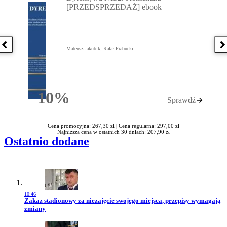
[PRZEDSPRZEDAŻ] ebook
Poprzednia książka
N
Mateusz Jakubik, Rafał Prabucki
10%
Sprawdź
Rabatu
Cena promocyjna: 267,30 zł |
Cena regularna: 297,00 zł
Najniższa cena w ostatnich 30 dniach: 207,90 zł
Ostatnio dodane
10:46
Przejdź do artykułu:
Zakaz stadionowy za niezajęcie swojego miejsca, przepisy wymagają
zmiany