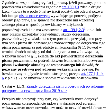
Zgodnie ze wspomnianą regulacją prawną, jeżeli pozwany, pomimo
powtórzenia zawiadomienia zgodnie z
art. 139 § 1
zdanie drugie
k.p.c. (mowa tu o podwójnej awizacji poczty), nie odebrał pozwu
lub innego
pisma procesowego
wywołującego potrzebę podjęcia
obrony jego praw, a w sprawie nie doręczono mu wcześniej
żadnego pisma w sposób przewidziany w artykułach
1
poprzedzających i nie ma zastosowania
art. 139 § 2-3
k.p.c. lub
inny przepis szczególny przewidujący skutek doręczenia,
przewodniczący zawiadamia o tym powoda, przesyłając mu przy
tym odpis pisma dla pozwanego i zobowiązując do doręczenia tego
pisma pozwanemu za pośrednictwem komornika (§ 1). Powód w
terminie dwóch miesięcy od dnia doręczenia mu zobowiązania,
o którym mowa w § 1,
składa do akt potwierdzenie doręczenia
pisma pozwanemu za pośrednictwem komornika albo zwraca
pismo i wskazuje aktualny adres pozwanego lub dowód, że
pozwany przebywa pod adresem wskazanym w pozwie.
Po
bezskutecznym upływie terminu stosuje się przepis
art. 177 § 1 pkt
6
k.p.c. (§ 2), co umożliwia sądowi zawieszenia postępowania.
Czytaj w LEX:
Zasady doręczania pism procesowych po reformie
postępowania cywilnego z lipca 2019 r. >
Przepisy nie precyzują przy tym, czy komornik może doręczyć
pozwanemu korespondencję sądową wyłącznie pod adresem
wskazywanym przez powoda, czy może to uczynić przykładowo w