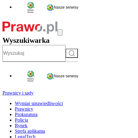
Nasze serwisy
Wyszukiwarka
Szukaj
Nasze serwisy
Prawnicy i sądy
Wymiar sprawiedliwości
Prawnicy
Prokuratura
Policja
Rynek
Strefa aplikanta
LegalTech