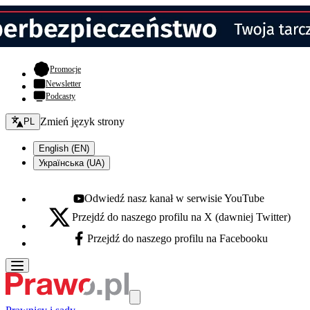
- otwiera się w nowej karcie
Promocje
Newsletter
Podcasty
Zmień język - bieżący:
Zmień język strony
PL
English (EN)
Українська (UA)
Odwiedź nasz kanał w serwisie YouTube
Youtube - otwiera się w nowej karcie
Przejdź do naszego profilu na X (dawniej Twitter)
X - otwiera się w nowej karcie
Przejdź do naszego profilu na Facebooku
Facebook - otwiera się w nowej karcie