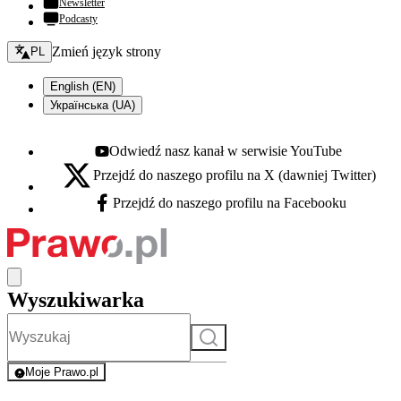
Newsletter
Podcasty
Zmień język - bieżący:
Zmień język strony
PL
English (EN)
Українська (UA)
Odwiedź nasz kanał w serwisie YouTube
Youtube - otwiera się w nowej karcie
Przejdź do naszego profilu na X (dawniej Twitter)
X - otwiera się w nowej karcie
Przejdź do naszego profilu na Facebooku
Facebook - otwiera się w nowej karcie
Wyszukiwarka
Szukaj
Moje Prawo.pl
- rejestracja i logowanie do serwisu