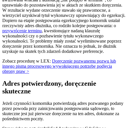
uprawniało do pozostawienia jej w aktach ze skutkiem doręczenia.
W rezultacie wydane orzeczenie stawało się prawomocne, a
wierzyciel uzyskiwał tytuł wykonawczy uprawniający do egzekucji.
Dopiero na etapie postępowania egzekucyjnego komornik ustalał
rzeczywisty adres dłużnika, co rodziło kolejne postępowania: o
przywrócenie terminu
, kwestionujące nadaną klauzulę
wykonalności czy o pozbawienie tytułu wykonawczego
wykonalności. Te problemy miały zostać wyeliminowane poprzez
doręczenie przez komornika. Nie oznacza to jednak, że dłużnik
uzyskuje na skutek tych zdarzeń dodatkowe preferencje.
Zobacz procedurę w LEX:
Doręczenie pozwanemu pozwu lub
innego pisma procesowego wywołującego potrzebę podjęcia
obrony praw >
Adres potwierdzony, doręczenie
skuteczne
Jeżeli czynności komornika potwierdzają adres pozwanego podany
przez powoda przy zainicjowaniu postępowania sądowego, to
skuteczne jest już pierwsze doręczenie na ten adres, dokonane za
pośrednictwem poczty.