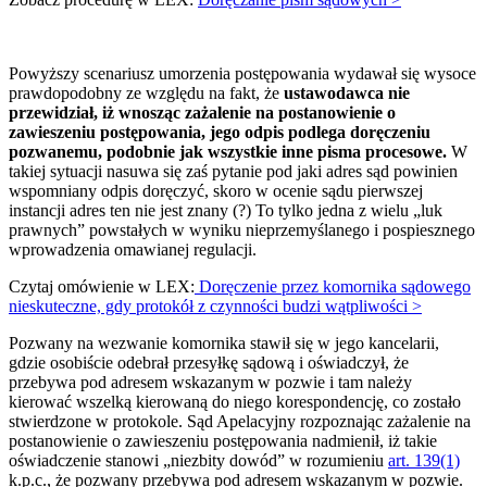
Powyższy scenariusz umorzenia postępowania wydawał się wysoce
prawdopodobny ze względu na fakt, że
ustawodawca nie
przewidział, iż wnosząc zażalenie na postanowienie o
zawieszeniu postępowania, jego odpis podlega doręczeniu
pozwanemu, podobnie jak wszystkie inne pisma procesowe.
W
takiej sytuacji nasuwa się zaś pytanie pod jaki adres sąd powinien
wspomniany odpis doręczyć, skoro w ocenie sądu pierwszej
instancji adres ten nie jest znany (?) To tylko jedna z wielu „luk
prawnych” powstałych w wyniku nieprzemyślanego i pospiesznego
wprowadzenia omawianej regulacji.
Czytaj omówienie w LEX:
Doręczenie przez komornika sądowego
nieskuteczne, gdy protokół z czynności budzi wątpliwości >
Pozwany na wezwanie komornika stawił się w jego kancelarii,
gdzie osobiście odebrał przesyłkę sądową i oświadczył, że
przebywa pod adresem wskazanym w pozwie i tam należy
kierować wszelką kierowaną do niego korespondencję, co zostało
stwierdzone w protokole. Sąd Apelacyjny rozpoznając zażalenie na
postanowienie o zawieszeniu postępowania nadmienił, iż takie
oświadczenie stanowi „niezbity dowód” w rozumieniu
art. 139(1)
k.p.c., że pozwany przebywa pod adresem wskazanym w pozwie.