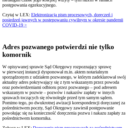
postępowania egzekucyjnego.
Czytaj w LEX:
Elektronizacja pism procesowych, doręczeń i
posiedzeń jawnych w postępowaniu cywilnym w okresie pandemii
COVID-19 >
Adres pozwanego potwierdzi nie tylko
komornik
W opisywanej sprawie Sąd Okręgowy rozpoznający sprawę
w pierwszej instancji dysponował m.in. aktem notarialnym
sporządzonym z udziałem pozwanego, w którym zadeklarował swój
aktualny adres pokrywający się z tym wskazanym przez powoda
oraz potwierdzeniami odbioru przez pozwanego – pod adresem
wskazanym w pozwie – pozwów i nakazów zapłaty w innych
sprawach toczących się równolegle przed tym samym sądem.
Pomimo tego, po dwukrotnej awizacji korespondencji doręczanej za
pośrednictwem poczty, Sąd Okręgowy zawiesił postępowanie
powołując się na konieczność doręczenia pozwu i nakazu zapłaty za
pośrednictwem komornika.
Zobacz w LEX:
Doręczenie pism procesowych za pośrednictwem