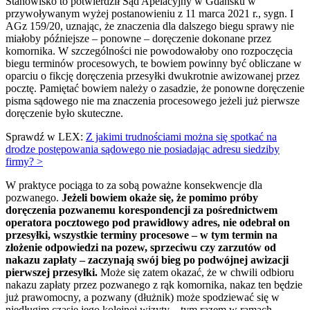
Stanowisko to potwierdził Sąd Apelacyjny w Gdańsku w
przywoływanym wyżej postanowieniu z 11 marca 2021 r., sygn. I
AGz 159/20, uznając, że znaczenia dla dalszego biegu sprawy nie
miałoby późniejsze – ponowne – doręczenie dokonane przez
komornika. W szczególności nie powodowałoby ono rozpoczęcia
biegu terminów procesowych, te bowiem powinny być obliczane w
oparciu o fikcję doręczenia przesyłki dwukrotnie awizowanej przez
pocztę. Pamiętać bowiem należy o zasadzie, że ponowne doręczenie
pisma sądowego nie ma znaczenia procesowego jeżeli już pierwsze
doręczenie było skuteczne.
Sprawdź w LEX:
Z jakimi trudnościami można się spotkać na
drodze postępowania sądowego nie posiadając adresu siedziby
firmy? >
W praktyce pociąga to za sobą poważne konsekwencje dla
pozwanego.
Jeżeli bowiem okaże się, że pomimo próby
doręczenia pozwanemu korespondencji za pośrednictwem
operatora pocztowego pod prawidłowy adres, nie odebrał on
przesyłki, wszystkie terminy procesowe – w tym termin na
złożenie odpowiedzi na pozew, sprzeciwu czy zarzutów od
nakazu zapłaty – zaczynają swój bieg po podwójnej awizacji
pierwszej przesyłki.
Może się zatem okazać, że w chwili odbioru
nakazu zapłaty przez pozwanego z rąk komornika, nakaz ten będzie
już prawomocny, a pozwany (dłużnik) może spodziewać się w
niedługim czasie jego kolejnej wizyty – tym razem w ramach