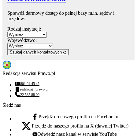
Sprawdź darmowy dostęp do pełnej bazy m.in. sądów i
urzędów.
Rodzaj instytucji:
Województwo:
Szukaj danych kontaktowych
Redakcja serwisu Prawo.pl
801 04 45 45
Numer telefonu:
redakcja@prawo.pl
Adres email:
22 535 88 00
Numer telefonu:
Śledź nas
Przejdź do naszego profilu na Facebooku
facebook - otwiera się w nowej karcie
Przejdź do naszego profilu na X (dawniej Twitter)
x - otwiera się w nowej karcie
Odwiedź nasz kanał w serwisie YouTube
youtube - otwiera się w nowej karcie