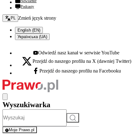
Newsletter
Podcasty
Zmień język - bieżący:
Zmień język strony
PL
English (EN)
Українська (UA)
Odwiedź nasz kanał w serwisie YouTube
Youtube - otwiera się w nowej karcie
Przejdź do naszego profilu na X (dawniej Twitter)
X - otwiera się w nowej karcie
Przejdź do naszego profilu na Facebooku
Facebook - otwiera się w nowej karcie
Wyszukiwarka
Szukaj
Moje Prawo.pl
- rejestracja i logowanie do serwisu