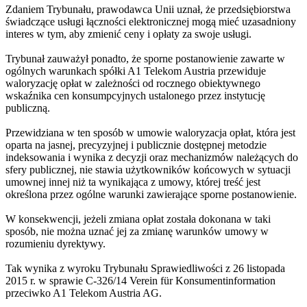
Zdaniem Trybunału, prawodawca Unii uznał, że przedsiębiorstwa
świadczące usługi łączności elektronicznej mogą mieć uzasadniony
interes w tym, aby zmienić ceny i opłaty za swoje usługi.
Trybunał zauważył ponadto, że sporne postanowienie zawarte w
ogólnych warunkach spółki A1 Telekom Austria przewiduje
waloryzację opłat w zależności od rocznego obiektywnego
wskaźnika cen konsumpcyjnych ustalonego przez instytucję
publiczną.
Przewidziana w ten sposób w umowie waloryzacja opłat, która jest
oparta na jasnej, precyzyjnej i publicznie dostępnej metodzie
indeksowania i wynika z decyzji oraz mechanizmów należących do
sfery publicznej, nie stawia użytkowników końcowych w sytuacji
umownej innej niż ta wynikająca z umowy, której treść jest
określona przez ogólne warunki zawierające sporne postanowienie.
W konsekwencji, jeżeli zmiana opłat została dokonana w taki
sposób, nie można uznać jej za zmianę warunków umowy w
rozumieniu dyrektywy.
Tak wynika z wyroku Trybunału Sprawiedliwości z 26 listopada
2015 r. w sprawie C-326/14 Verein für Konsumentinformation
przeciwko A1 Telekom Austria AG.