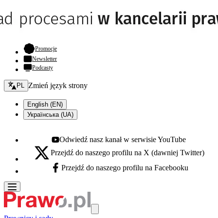
- otwiera się w nowej karcie
Promocje
Newsletter
Podcasty
Zmień język - bieżący:
Zmień język strony
PL
English (EN)
Українська (UA)
Odwiedź nasz kanał w serwisie YouTube
Youtube - otwiera się w nowej karcie
Przejdź do naszego profilu na X (dawniej Twitter)
X - otwiera się w nowej karcie
Przejdź do naszego profilu na Facebooku
Facebook - otwiera się w nowej karcie