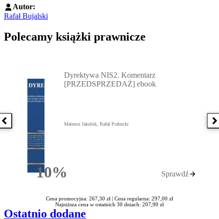
Autor:
Rafał Bujalski
Polecamy książki prawnicze
Przejdź do: Dyrektywa NIS2. Komentarz [PRZEDSPRZEDAŻ] ebook,
Dyrektywa NIS2. Komentarz
[PRZEDSPRZEDAŻ] ebook
Poprzednia książka
N
Mateusz Jakubik, Rafał Prabucki
10%
Sprawdź
Rabatu
Cena promocyjna: 267,30 zł |
Cena regularna: 297,00 zł
Najniższa cena w ostatnich 30 dniach: 207,90 zł
Ostatnio dodane