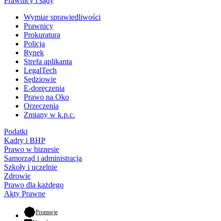
Prawnicy i sądy
Wymiar sprawiedliwości
Prawnicy
Prokuratura
Policja
Rynek
Strefa aplikanta
LegalTech
Sędziowie
E-doręczenia
Prawo na Oko
Orzeczenia
Zmiany w k.p.c.
Podatki
Kadry i BHP
Prawo w biznesie
Samorząd i administracja
Szkoły i uczelnie
Zdrowie
Prawo dla każdego
Akty Prawne
- otwiera się w nowej karcie
Promocje