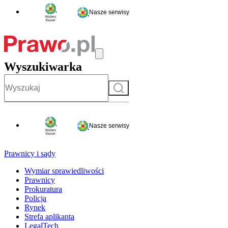
Nasze serwisy
Wyszukiwarka
Szukaj
Nasze serwisy
Prawnicy i sądy
Wymiar sprawiedliwości
Prawnicy
Prokuratura
Policja
Rynek
Strefa aplikanta
LegalTech