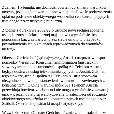
Zdaniem Trybunału, nie dochodzi bowiem do zmiany warunków
umowy, jeżeli ogólne warunki przewidują możliwość podwyższenia
opłat na podstawie obiektywnego wskaźnika cen konsumpcyjnych
ustalonego przez instytucję publiczną.
Zgodnie z dyrektywą 2002/22 o usłudze powszechnej abonenci
usług łączności elektronicznej mają prawo wycofać się, bez
ponoszenia kar, z zawartych przez siebie umów w przypadku
powiadomienia ich o zmianach wprowadzonych do warunków
umowy.
Oberster Gerichtshof (sąd najwyższy, Austria) rozpoznawał spór
pomiędzy Verein für Konsumenteninformation (austriackim
stowarzyszeniem konsumentów) i spółką A1 Telekom Austria,
będącą dostawcą usług telekomunikacyjnych w Austrii. Zdaniem
tego stowarzyszenia, spółka A1 Telekom Austria stosowała
niezgodne z prawem postanowienia w umowach zawieranych z
konsumentami. Ogólne warunki spółki A1 Telekom Austria
przewidują bowiem, że abonenci nie mogą wycofać się z zawartej
umowy, jeżeli opłaty są waloryzowane w zależności od rocznego
obiektywnego wskaźnika cen konsumpcyjnych ustalonego przez
Statistik Österreich (austriacki urząd statystyczny).
W związku z tym Oberster Gerichtshof zmierza do ustalenia, czy