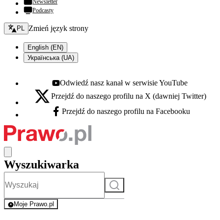
Newsletter
Podcasty
Zmień język - bieżący:
Zmień język strony
PL
English (EN)
Українська (UA)
Odwiedź nasz kanał w serwisie YouTube
Youtube - otwiera się w nowej karcie
Przejdź do naszego profilu na X (dawniej Twitter)
X - otwiera się w nowej karcie
Przejdź do naszego profilu na Facebooku
Facebook - otwiera się w nowej karcie
Wyszukiwarka
Szukaj
Moje Prawo.pl
- rejestracja i logowanie do serwisu