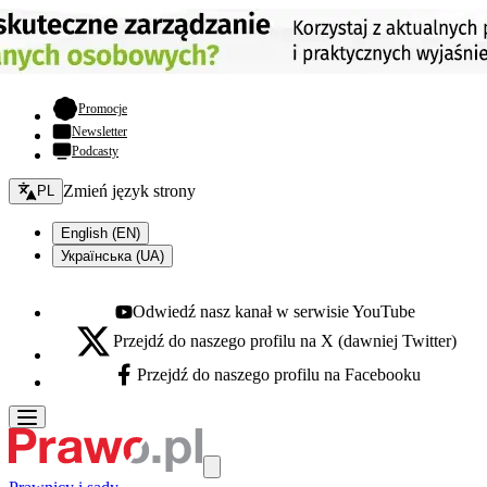
- otwiera się w nowej karcie
Promocje
Newsletter
Podcasty
Zmień język - bieżący:
Zmień język strony
PL
English (EN)
Українська (UA)
Odwiedź nasz kanał w serwisie YouTube
Youtube - otwiera się w nowej karcie
Przejdź do naszego profilu na X (dawniej Twitter)
X - otwiera się w nowej karcie
Przejdź do naszego profilu na Facebooku
Facebook - otwiera się w nowej karcie