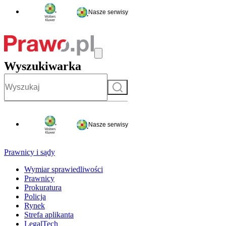
Nasze serwisy
Wyszukiwarka
Szukaj
Nasze serwisy
Prawnicy i sądy
Wymiar sprawiedliwości
Prawnicy
Prokuratura
Policja
Rynek
Strefa aplikanta
LegalTech