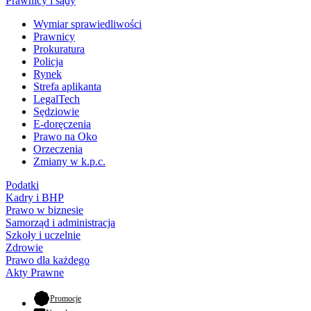
Prawnicy i sądy
Wymiar sprawiedliwości
Prawnicy
Prokuratura
Policja
Rynek
Strefa aplikanta
LegalTech
Sędziowie
E-doręczenia
Prawo na Oko
Orzeczenia
Zmiany w k.p.c.
Podatki
Kadry i BHP
Prawo w biznesie
Samorząd i administracja
Szkoły i uczelnie
Zdrowie
Prawo dla każdego
Akty Prawne
- otwiera się w nowej karcie
Promocje