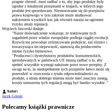
pragnie chronić, musi zadbać o to, aby jego produkty były
zgodne z lokalnymi przepisami w krajach, w których jego
produkt jest sprzedawany. Niestosowanie się do przepisów
prawa krajowego w tym zakresie może skutkować
nałożeniem wysokich kar, jak również naraża na ogromne
ryzyko utraty reputacji.
Wojciech Jaworski dodaje:
"Nasze doświadczenie wskazuje, że traktowanie tych
zagadnień przez władze europejskie podlega ciągłej ewolucji.
Rozwój ten powoduje zróżnicowane podejście, zaś różnice i
towarzysząca im niepewność, stanowią dla producentów
istotne ryzyko biznesowe.
"Producenci i dystrybutorzy produktów konsumenckich,
sprzedawanych w państwach UE muszą zadbać o to, aby
spełnić wszystkie wymogi nałożone przez nowe przepisy. Z
uwagi na to, że niedopełnienie tych przepisów łatwo może się
przerodzić w roszczenia z tytułu odpowiedzialności za
produkt, a utrata dobrego imienia może mieć znaczny zasięg,
koszty naruszenia tych regulacji mogą być bardzo wysokie ."
Autor:
Jacek Górski
Polecamy książki prawnicze