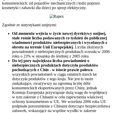
konsumenckich: od pojazdów mechanicznych i łodzi poprzez
kosmetyki i zabawki dla dzieci po sprzęt elektryczny.
Zgodnie ze statystykami unijnymi:
Od momentu wejścia w życie nowej dyrektywy unijnej,
stale rośnie liczba podawanych co tydzień do publicznej
wiadomości produktów niebezpiecznych i wycofanych z
obrotu na terenie Unii Europejskiej
. Liczba złożonych
powiadomień o niebezpiecznych produktach wzrosła w 2006
roku o 23% w stosunku do średniej z 2005 roku.
Do tej pory największa liczba powiadomień o
niebezpiecznych produktach dotyczyła produktów
pochodzących z Chin - w istocie prawie połowa
wszystkich powiadomień w ciągu ostatnich trzech lat
dotyczyła produktów z tego kraju. Nie jest to może
zaskakujące, zważywszy na ogromną liczbę dóbr
konsumenckich eksportowanych przez Chiny, jednak
Komisja Europejska przywiązuje dużą wagę do współpracy
w tym zakresie z Chinami w celu zapewnienia właściwej
ochrony konsumentom w UE. We wrześniu 2006 roku UE
podpisała porozumienie z Chinami dotyczące bezpieczeństwa
zabawek, wskazujące na wspólne wysiłki w zakresie