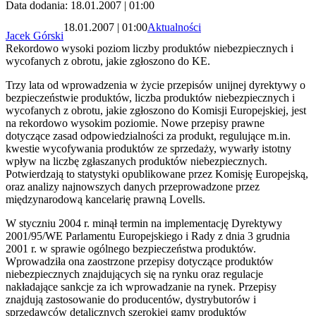
Data dodania: 18.01.2007 | 01:00
18.01.2007 | 01:00
Aktualności
Jacek Górski
Rekordowo wysoki poziom liczby produktów niebezpiecznych i
wycofanych z obrotu, jakie zgłoszono do KE.
Trzy lata od wprowadzenia w życie przepisów unijnej dyrektywy o
bezpieczeństwie produktów, liczba produktów niebezpiecznych i
wycofanych z obrotu, jakie zgłoszono do Komisji Europejskiej, jest
na rekordowo wysokim poziomie. Nowe przepisy prawne
dotyczące zasad odpowiedzialności za produkt, regulujące m.in.
kwestie wycofywania produktów ze sprzedaży, wywarły istotny
wpływ na liczbę zgłaszanych produktów niebezpiecznych.
Potwierdzają to statystyki opublikowane przez Komisję Europejską,
oraz analizy najnowszych danych przeprowadzone przez
międzynarodową kancelarię prawną Lovells.
W styczniu 2004 r. minął termin na implementację Dyrektywy
2001/95/WE Parlamentu Europejskiego i Rady z dnia 3 grudnia
2001 r. w sprawie ogólnego bezpieczeństwa produktów.
Wprowadziła ona zaostrzone przepisy dotyczące produktów
niebezpiecznych znajdujących się na rynku oraz regulacje
nakładające sankcje za ich wprowadzanie na rynek. Przepisy
znajdują zastosowanie do producentów, dystrybutorów i
sprzedawców detalicznych szerokiej gamy produktów