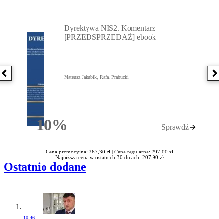
Przejdź do: Dyrektywa NIS2. Komentarz [PRZEDSPRZEDAŻ] ebook,
Dyrektywa NIS2. Komentarz
[PRZEDSPRZEDAŻ] ebook
Poprzednia książka
N
Mateusz Jakubik, Rafał Prabucki
10%
Sprawdź
Rabatu
Cena promocyjna: 267,30 zł |
Cena regularna: 297,00 zł
Najniższa cena w ostatnich 30 dniach: 207,90 zł
Ostatnio dodane
10:46