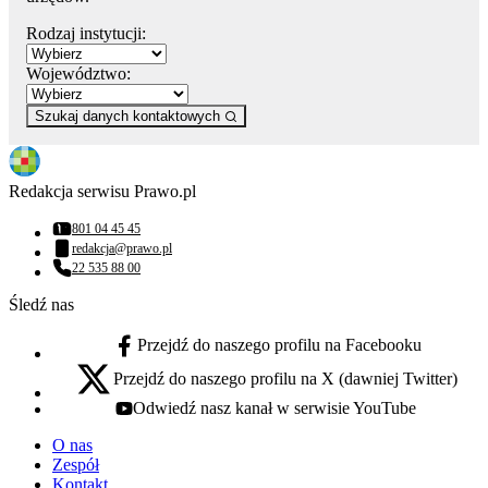
Rodzaj instytucji:
Województwo:
Szukaj danych kontaktowych
Redakcja serwisu Prawo.pl
801 04 45 45
Numer telefonu:
redakcja@prawo.pl
Adres email:
22 535 88 00
Numer telefonu:
Śledź nas
Przejdź do naszego profilu na Facebooku
facebook - otwiera się w nowej karcie
Przejdź do naszego profilu na X (dawniej Twitter)
x - otwiera się w nowej karcie
Odwiedź nasz kanał w serwisie YouTube
youtube - otwiera się w nowej karcie
O nas
Zespół
Kontakt