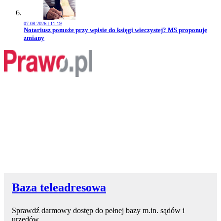
07.08.2026 | 11:19
Przejdź do artykułu:
Notariusz pomoże przy wpisie do księgi wieczystej? MS proponuje
zmiany
Baza teleadresowa
Sprawdź darmowy dostęp do pełnej bazy m.in. sądów i
urzędów.