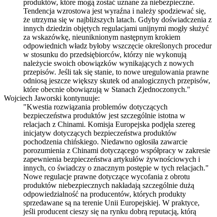
produktów, które mogą zostać uznane za niebezpieczne.
Tendencja wzrostowa jest wyraźna i należy spodziewać się,
że utrzyma się w najbliższych latach. Gdyby doświadczenia z
innych dziedzin objętych regulacjami unijnymi mogły służyć
za wskazówkę, nieuniknionym następnym krokiem
odpowiednich władz byłoby wszczęcie określonych procedur
w stosunku do przedsiębiorców, którzy nie wykonują
należycie swoich obowiązków wynikających z nowych
przepisów. Jeśli tak się stanie, to nowe uregulowania prawne
odniosą jeszcze większy skutek od analogicznych przepisów,
które obecnie obowiązują w Stanach Zjednoczonych."
Wojciech Jaworski kontynuuje:
"Kwestia rozwiązania problemów dotyczących
bezpieczeństwa produktów jest szczególnie istotna w
relacjach z Chinami. Komisja Europejska podjęła szereg
inicjatyw dotyczących bezpieczeństwa produktów
pochodzenia chińskiego. Niedawno ogłosiła zawarcie
porozumienia z Chinami dotyczącego współpracy w zakresie
zapewnienia bezpieczeństwa artykułów żywnościowych i
innych, co świadczy o znacznym postępie w tych relacjach."
Nowe regulacje prawne dotyczące wycofania z obrotu
produktów niebezpiecznych nakładają szczególnie dużą
odpowiedzialność na producentów, których produkty
sprzedawane są na terenie Unii Europejskiej. W praktyce,
jeśli producent cieszy się na rynku dobrą reputacją, którą