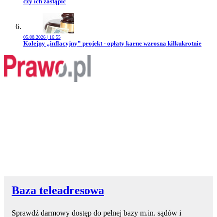
czy ich zastąpić
05.08.2026 | 16:55
Przejdź do artykułu:
Kolejny „inflacyjny” projekt - opłaty karne wzrosną kilkukrotnie
Baza teleadresowa
Sprawdź darmowy dostęp do pełnej bazy m.in. sądów i