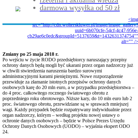
rzetelna i aktualna wiedza
darmowa wysyłka od 50 zł
<im
src="http://cdn.wolterskluwer.pl/image/image_gallery
uuid=6b070cfe-54cf-4c47-956e
cb29ae6c0edc&groupId=5137659&t=1432631374754"
alt="" /
Zmiany po 25 maja 2018 r.
Po wejściu w życie RODO przedsiębiorcy naruszający przepisy
ochrony danych będą mogli być ukarani przez organ nadzorczy już
w chwili stwierdzenia naruszenia bardzo surowymi
administracyjnymi karami pieniężnymi. Nowe rozporządzenie
przewiduje za złamanie istotnych przepisów ochrony danych
osobowych karę do 20 mln euro, a w przypadku przedsiębiorstwa –
do 4 proc. całkowitego rocznego światowego obrotu z
poprzedniego roku obrotowego. Niższe kary, do 10 mln euro lub 2
proc. światowego obrotu, przewidziane są w sprawach mniejszej
wagi. Każdy przypadek będzie rozpatrywany indywidualnie przez
organ nadzorczy, którym – według projektu nowej ustawy o
ochronie danych osobowych – będzie w Polsce Prezes Urzędu
Ochrony Danych Osobowych (UODO) – wyjaśnia ekspert ODO
24.