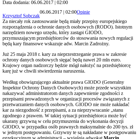
Data dodania: 06.06.2017 | 02:00
06.06.2017 | 02:00
Opinie
Krzysztof Sobczak
Za niecały rok zastosowanie będą miały przepisy europejskiego
rozporządzenia o ochronie danych osobowych (RODO). Istotnym
narzędziem nowego urzędu, który zastąpi GIODO,
przymuszającym przedsiębiorców do stosowania nowych regulacji
będą kary finansowe wskazuje adw. Marcin Zadrożny.
Już 25 maja 2018 r. kary za nieprzestrzeganie prawa w zakresie
ochrony danych osobowych sięgać będą nawet 20 mln euro.
Krajowy organ nadzorczy będzie mógł nałożyć na przedsiębiorcę
karę już w chwili stwierdzenia naruszenia.
Według obowiązującego aktualnie prawa GIODO (Generalny
Inspektor Ochrony Danych Osobowych) może przede wszystkim
nakazywać administratorom danych zapewnienie zgodności z
przepisami prowadzonych w organizacji procesów związanych z
przetwarzaniem danych osobowych. GIODO nie może nakładać
kar za niezgodność z przepisami, a za nieprzywracanie „stanu
zgodnego z prawem. W takiej sytuacji przedsiębiorca może być
ukarany grzywną w celu przymuszenia do wykonania decyzji
GIODO, w przypadku osób prawnych maksymalnie do 200 tys. zł
w jednym postępowaniu. Grzywny te są nakładane w postępowaniu
egzekucyjnym w administracji – wyjaśnia adwokat
Marcin