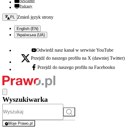
Newsletter
Podcasty
Zmień język - bieżący:
Zmień język strony
PL
English (EN)
Українська (UA)
Odwiedź nasz kanał w serwisie YouTube
Youtube - otwiera się w nowej karcie
Przejdź do naszego profilu na X (dawniej Twitter)
X - otwiera się w nowej karcie
Przejdź do naszego profilu na Facebooku
Facebook - otwiera się w nowej karcie
Wyszukiwarka
Szukaj
Moje Prawo.pl
- rejestracja i logowanie do serwisu