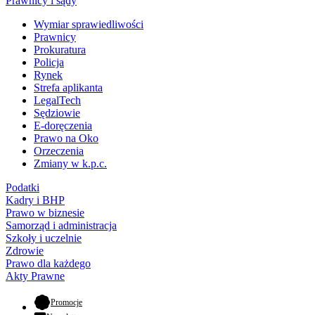
Prawnicy i sądy
Wymiar sprawiedliwości
Prawnicy
Prokuratura
Policja
Rynek
Strefa aplikanta
LegalTech
Sędziowie
E-doręczenia
Prawo na Oko
Orzeczenia
Zmiany w k.p.c.
Podatki
Kadry i BHP
Prawo w biznesie
Samorząd i administracja
Szkoły i uczelnie
Zdrowie
Prawo dla każdego
Akty Prawne
- otwiera się w nowej karcie
Promocje