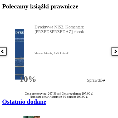
Polecamy książki prawnicze
Przejdź do: Dyrektywa NIS2. Komentarz [PRZEDSPRZEDAŻ] ebook,
Dyrektywa NIS2. Komentarz
[PRZEDSPRZEDAŻ] ebook
Poprzednia książka
N
Mateusz Jakubik, Rafał Prabucki
10%
Sprawdź
Rabatu
Cena promocyjna: 267,30 zł |
Cena regularna: 297,00 zł
Najniższa cena w ostatnich 30 dniach: 207,90 zł
Ostatnio dodane