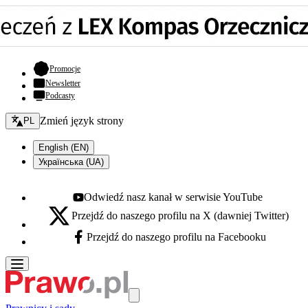
- otwiera się w nowej karcie
Promocje
Newsletter
Podcasty
Zmień język - bieżący:
Zmień język strony
PL
English (EN)
Українська (UA)
Odwiedź nasz kanał w serwisie YouTube
Youtube - otwiera się w nowej karcie
Przejdź do naszego profilu na X (dawniej Twitter)
X - otwiera się w nowej karcie
Przejdź do naszego profilu na Facebooku
Facebook - otwiera się w nowej karcie