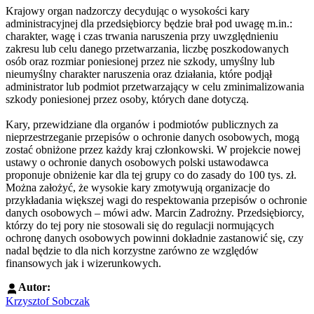
Krajowy organ nadzorczy decydując o wysokości kary
administracyjnej dla przedsiębiorcy będzie brał pod uwagę m.in.:
charakter, wagę i czas trwania naruszenia przy uwzględnieniu
zakresu lub celu danego przetwarzania, liczbę poszkodowanych
osób oraz rozmiar poniesionej przez nie szkody, umyślny lub
nieumyślny charakter naruszenia oraz działania, które podjął
administrator lub podmiot przetwarzający w celu zminimalizowania
szkody poniesionej przez osoby, których dane dotyczą.
Kary, przewidziane dla organów i podmiotów publicznych za
nieprzestrzeganie przepisów o ochronie danych osobowych, mogą
zostać obniżone przez każdy kraj członkowski. W projekcie nowej
ustawy o ochronie danych osobowych polski ustawodawca
proponuje obniżenie kar dla tej grupy co do zasady do 100 tys. zł.
Można założyć, że wysokie kary zmotywują organizacje do
przykładania większej wagi do respektowania przepisów o ochronie
danych osobowych – mówi adw. Marcin Zadrożny. Przedsiębiorcy,
którzy do tej pory nie stosowali się do regulacji normujących
ochronę danych osobowych powinni dokładnie zastanowić się, czy
nadal będzie to dla nich korzystne zarówno ze względów
finansowych jak i wizerunkowych.
Autor:
Krzysztof Sobczak