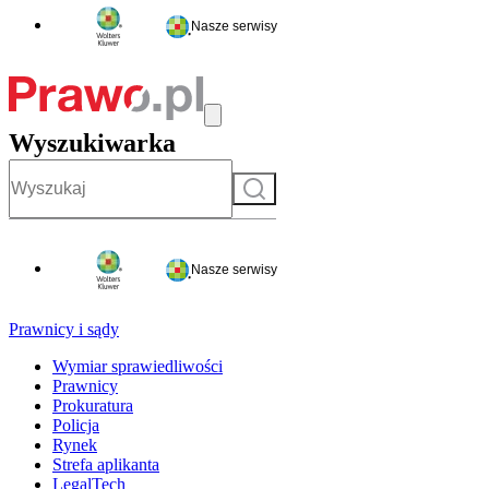
Nasze serwisy
Wyszukiwarka
Szukaj
Nasze serwisy
Prawnicy i sądy
Wymiar sprawiedliwości
Prawnicy
Prokuratura
Policja
Rynek
Strefa aplikanta
LegalTech