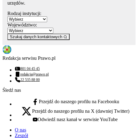
urzędów.
Rodzaj instytucji:
Województwo:
Szukaj danych kontaktowych
Redakcja serwisu Prawo.pl
801 04 45 45
Numer telefonu:
redakcja@prawo.pl
Adres email:
22 535 88 00
Numer telefonu:
Śledź nas
Przejdź do naszego profilu na Facebooku
facebook - otwiera się w nowej karcie
Przejdź do naszego profilu na X (dawniej Twitter)
x - otwiera się w nowej karcie
Odwiedź nasz kanał w serwisie YouTube
youtube - otwiera się w nowej karcie
O nas
Zespół