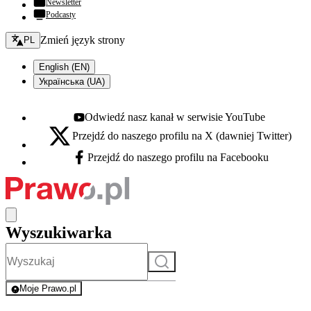
Newsletter
Podcasty
Zmień język - bieżący:
Zmień język strony
PL
English (EN)
Українська (UA)
Odwiedź nasz kanał w serwisie YouTube
Youtube - otwiera się w nowej karcie
Przejdź do naszego profilu na X (dawniej Twitter)
X - otwiera się w nowej karcie
Przejdź do naszego profilu na Facebooku
Facebook - otwiera się w nowej karcie
Wyszukiwarka
Szukaj
Moje Prawo.pl
- rejestracja i logowanie do serwisu