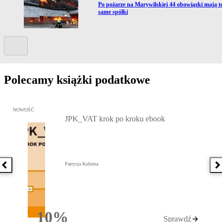
Przejdź do artykułu:
Po pożarze na Marywilskiej 44 obowiązki mają t
same spółki
Kolejny slide
Polecamy książki podatkowe
Przejdź do: JPK_VAT krok po kroku ebook, Patrycja Kubiesa - otw
NOWOŚĆ
JPK_VAT krok po kroku ebook
Patrycja Kubiesa
Poprzednia książka
N
10%
Sprawdź