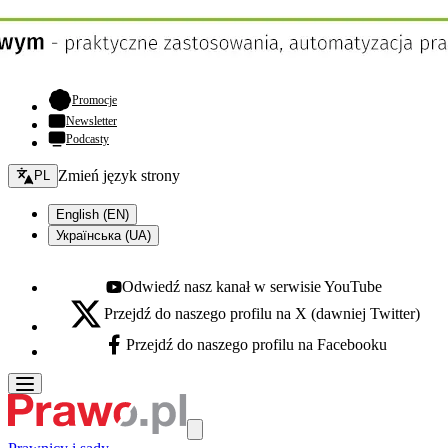
- otwiera się w nowej karcie
Promocje
Newsletter
Podcasty
Zmień język - bieżący:
Zmień język strony
PL
English (EN)
Українська (UA)
Odwiedź nasz kanał w serwisie YouTube
Youtube - otwiera się w nowej karcie
Przejdź do naszego profilu na X (dawniej Twitter)
X - otwiera się w nowej karcie
Przejdź do naszego profilu na Facebooku
Facebook - otwiera się w nowej karcie