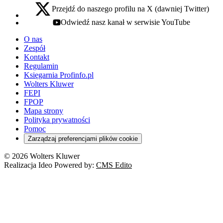
Przejdź do naszego profilu na X (dawniej Twitter)
x - otwiera się w nowej karcie
Odwiedź nasz kanał w serwisie YouTube
youtube - otwiera się w nowej karcie
O nas
Zespół
Kontakt
Regulamin
Księgarnia Profinfo.pl
Wolters Kluwer
FEPI
FPOP
Mapa strony
Polityka prywatności
Pomoc
Zarządzaj preferencjami plików cookie
© 2026 Wolters Kluwer
Realizacja Ideo Powered by:
CMS Edito