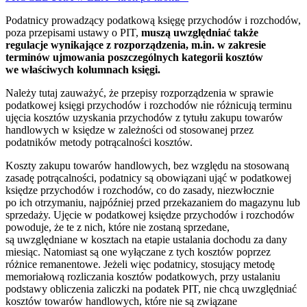
Podatnicy prowadzący podatkową księgę przychodów i rozchodów,
poza przepisami ustawy o PIT,
muszą uwzględniać także
regulacje wynikające z rozporządzenia, m.in. w zakresie
terminów ujmowania poszczególnych kategorii kosztów
we właściwych kolumnach księgi.
Należy tutaj zauważyć, że przepisy rozporządzenia w sprawie
podatkowej księgi przychodów i rozchodów nie różnicują terminu
ujęcia kosztów uzyskania przychodów z tytułu zakupu towarów
handlowych w księdze w zależności od stosowanej przez
podatników metody potrącalności kosztów.
Koszty zakupu towarów handlowych, bez względu na stosowaną
zasadę potrącalności, podatnicy są obowiązani ująć w podatkowej
księdze przychodów i rozchodów, co do zasady, niezwłocznie
po ich otrzymaniu, najpóźniej przed przekazaniem do magazynu lub
sprzedaży. Ujęcie w podatkowej księdze przychodów i rozchodów
powoduje, że te z nich, które nie zostaną sprzedane,
są uwzględniane w kosztach na etapie ustalania dochodu za dany
miesiąc. Natomiast są one wyłączane z tych kosztów poprzez
różnice remanentowe. Jeżeli więc podatnicy, stosujący metodę
memoriałową rozliczania kosztów podatkowych, przy ustalaniu
podstawy obliczenia zaliczki na podatek PIT, nie chcą uwzględniać
kosztów towarów handlowych, które nie są związane