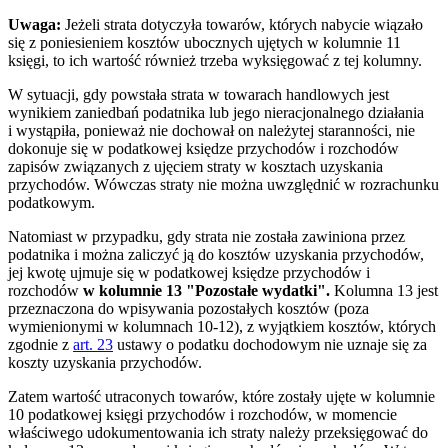
Uwaga:
Jeżeli strata dotyczyła towarów, których nabycie wiązało
się z poniesieniem kosztów ubocznych ujętych w kolumnie 11
księgi, to ich wartość również trzeba wyksięgować z tej kolumny.
W sytuacji, gdy powstała strata w towarach handlowych jest
wynikiem zaniedbań podatnika lub jego nieracjonalnego działania
i wystąpiła, ponieważ nie dochował on należytej staranności, nie
dokonuje się w podatkowej księdze przychodów i rozchodów
zapisów związanych z ujęciem straty w kosztach uzyskania
przychodów. Wówczas straty nie można uwzględnić w rozrachunku
podatkowym.
Natomiast w przypadku, gdy strata nie została zawiniona przez
podatnika i można zaliczyć ją do kosztów uzyskania przychodów,
jej kwotę ujmuje się w podatkowej księdze przychodów i
rozchodów
w kolumnie 13 "Pozostałe wydatki".
Kolumna 13 jest
przeznaczona do wpisywania pozostałych kosztów (poza
wymienionymi w kolumnach 10-12), z wyjątkiem kosztów, których
zgodnie z
art. 23
ustawy o podatku dochodowym nie uznaje się za
koszty uzyskania przychodów.
Zatem wartość utraconych towarów, które zostały ujęte w kolumnie
10 podatkowej księgi przychodów i rozchodów, w momencie
właściwego udokumentowania ich straty należy przeksięgować do