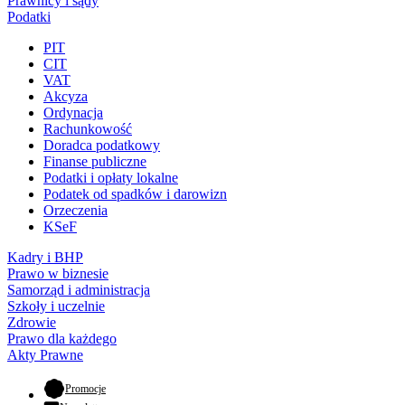
Prawnicy i sądy
Podatki
PIT
CIT
VAT
Akcyza
Ordynacja
Rachunkowość
Doradca podatkowy
Finanse publiczne
Podatki i opłaty lokalne
Podatek od spadków i darowizn
Orzeczenia
KSeF
Kadry i BHP
Prawo w biznesie
Samorząd i administracja
Szkoły i uczelnie
Zdrowie
Prawo dla każdego
Akty Prawne
- otwiera się w nowej karcie
Promocje