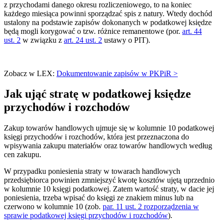
z przychodami danego okresu rozliczeniowego, to na koniec
każdego miesiąca powinni sporządzać spis z natury. Wtedy dochód
ustalony na podstawie zapisów dokonanych w podatkowej księdze
będą mogli korygować o tzw. różnice remanentowe (por.
art. 44
ust. 2
w związku z
art. 24 ust. 2
ustawy o PIT).
Zobacz w LEX:
Dokumentowanie zapisów w PKPiR >
Jak ująć stratę w podatkowej księdze
przychodów i rozchodów
Zakup towarów handlowych ujmuje się w kolumnie 10 podatkowej
księgi przychodów i rozchodów, która jest przeznaczona do
wpisywania zakupu materiałów oraz towarów handlowych według
cen zakupu.
W przypadku poniesienia straty w towarach handlowych
przedsiębiorca powinien zmniejszyć kwotę kosztów ujętą uprzednio
w kolumnie 10 księgi podatkowej. Zatem wartość straty, w dacie jej
poniesienia, trzeba wpisać do księgi ze znakiem minus lub na
czerwono w kolumnie 10 (zob.
par. 11 ust. 2 rozporządzenia w
sprawie podatkowej księgi przychodów i rozchodów
).