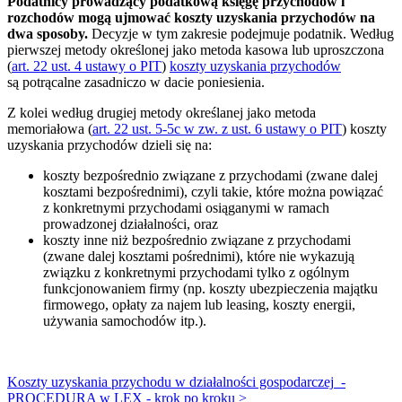
Podatnicy prowadzący podatkową księgę przychodów i
rozchodów mogą ujmować koszty uzyskania przychodów na
dwa sposoby.
Decyzje w tym zakresie podejmuje podatnik. Według
pierwszej metody określonej jako metoda kasowa lub uproszczona
(
art. 22 ust. 4 ustawy o PIT
)
koszty uzyskania przychodów
są potrącalne zasadniczo w dacie poniesienia.
Z kolei według drugiej metody określanej jako metoda
memoriałowa (
art. 22 ust. 5-5c w zw. z ust. 6 ustawy o PIT
) koszty
uzyskania przychodów dzieli się na:
koszty bezpośrednio związane z przychodami (zwane dalej
kosztami bezpośrednimi), czyli takie, które można powiązać
z konkretnymi przychodami osiąganymi w ramach
prowadzonej działalności, oraz
koszty inne niż bezpośrednio związane z przychodami
(zwane dalej kosztami pośrednimi), które nie wykazują
związku z konkretnymi przychodami tylko z ogólnym
funkcjonowaniem firmy (np. koszty ubezpieczenia majątku
firmowego, opłaty za najem lub leasing, koszty energii,
używania samochodów itp.).
Koszty uzyskania przychodu w działalności gospodarczej
-
PROCEDURA w LEX - krok po kroku >