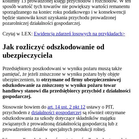
kolumny 13 prowadzonej księgi przychodów i rozchodów. W ten
sposób wartość tych towarów nie powiększy wartości remanentu
sporządzanego na koniec roku podatkowego i w konsekwencji
będzie stanowiła koszt uzyskania przychodu prowadzonej
pozarolniczej działalności gospodarczej.
Czytaj w LEX:
Ewidencja zdarzeń losowych na przykładach>
Jak rozliczyć odszkodowanie od
ubezpieczyciela
Przedsiębiorcy poszkodowani w wyniku pożaru muszą także
pamiętać, że jeżeli zniszczone w wyniku pożaru były objęte
ubezpieczeniem, to
otrzymane od firmy ubezpieczeniowej
odszkodowanie za zniszczony w wyniku pożaru towar
handlowy stanowi dla przedsiębiorcy przychód z działalności
gospodarczej.
Stosownie bowiem do
art. 14 ust. 2 pkt 12
ustawy o PIT,
przychodem z
działalności gospodarczej
są również otrzymane
odszkodowania za szkody dotyczące składników majątku
związanych z prowadzoną działalnością gospodarczą lub z
prowadzeniem działów specjalnych produkcji rolnej.