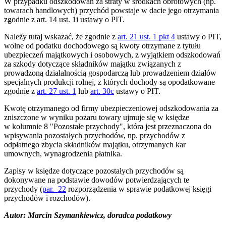
W przypadku odszkodowań za straty w środkach obrotowych (np.
towarach handlowych) przychód powstaje w dacie jego otrzymania
zgodnie z art. 14 ust. 1i ustawy o PIT.
Należy tutaj wskazać, że zgodnie z
art. 21 ust. 1 pkt 4
ustawy o PIT,
wolne od podatku dochodowego są kwoty otrzymane z tytułu
ubezpieczeń majątkowych i osobowych, z wyjątkiem odszkodowań
za szkody dotyczące składników majątku związanych z
prowadzoną działalnością gospodarczą lub prowadzeniem działów
specjalnych produkcji rolnej, z których dochody są opodatkowane
zgodnie z
art. 27 ust. 1
lub
art. 30c
ustawy o PIT.
Kwotę otrzymanego od firmy ubezpieczeniowej odszkodowania za
zniszczone w wyniku pożaru towary ujmuje się w księdze
w kolumnie 8 "Pozostałe przychody", która jest przeznaczona do
wpisywania pozostałych przychodów, np. przychodów z
odpłatnego zbycia składników majątku, otrzymanych kar
umownych, wynagrodzenia płatnika.
Zapisy w księdze dotyczące pozostałych przychodów są
dokonywane na podstawie dowodów potwierdzających te
przychody (
par. 22
rozporządzenia w sprawie podatkowej księgi
przychodów i rozchodów).
Autor: Marcin Szymankiewicz, doradca podatkowy