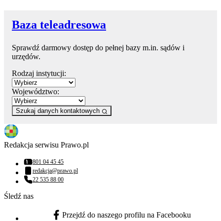
Baza teleadresowa
Sprawdź darmowy dostęp do pełnej bazy m.in. sądów i
urzędów.
Rodzaj instytucji:
Województwo:
Szukaj danych kontaktowych
Redakcja serwisu Prawo.pl
801 04 45 45
Numer telefonu:
redakcja@prawo.pl
Adres email:
22 535 88 00
Numer telefonu:
Śledź nas
Przejdź do naszego profilu na Facebooku
facebook - otwiera się w nowej karcie