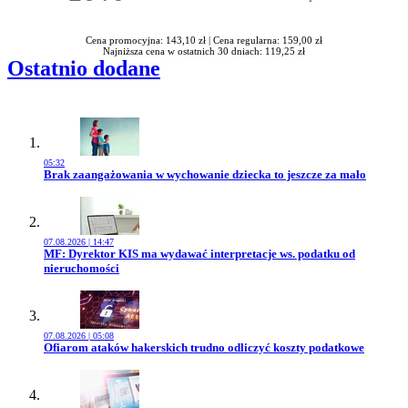
Rabatu
Cena promocyjna: 143,10 zł |
Cena regularna: 159,00 zł
Najniższa cena w ostatnich 30 dniach: 119,25 zł
Ostatnio dodane
05:32
Przejdź do artykułu:
Brak zaangażowania w wychowanie dziecka to jeszcze za mało
07.08.2026 | 14:47
Przejdź do artykułu:
MF: Dyrektor KIS ma wydawać interpretacje ws. podatku od
nieruchomości
07.08.2026 | 05:08
Przejdź do artykułu:
Ofiarom ataków hakerskich trudno odliczyć koszty podatkowe