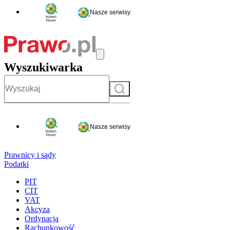
Nasze serwisy
Wyszukiwarka
Szukaj
Nasze serwisy
Prawnicy i sądy
Podatki
PIT
CIT
VAT
Akcyza
Ordynacja
Rachunkowość