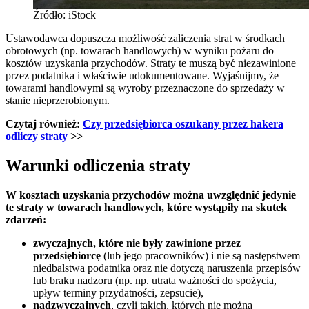
Źródło: iStock
Ustawodawca dopuszcza możliwość zaliczenia strat w środkach
obrotowych (np. towarach handlowych) w wyniku pożaru do
kosztów uzyskania przychodów. Straty te muszą być niezawinione
przez podatnika i właściwie udokumentowane. Wyjaśnijmy, że
towarami handlowymi są wyroby przeznaczone do sprzedaży w
stanie nieprzerobionym.
Czytaj również:
Czy przedsiębiorca oszukany przez hakera
odliczy straty
>>
Warunki odliczenia straty
W kosztach uzyskania przychodów można uwzględnić jedynie
te straty w towarach handlowych, które wystąpiły na skutek
zdarzeń:
zwyczajnych, które nie były zawinione przez
przedsiębiorcę
(lub jego pracowników) i nie są następstwem
niedbalstwa podatnika oraz nie dotyczą naruszenia przepisów
lub braku nadzoru (np. np. utrata ważności do spożycia,
upływ terminy przydatności, zepsucie),
nadzwyczajnych
, czyli takich, których nie można