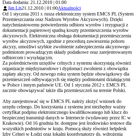
Data dodania: 21.12.2010 | 01:00
Jan Lis
21.12.2010 | 01:00
Aktualności
Od 1 stycznia 2011 r. rusza elektroniczny system EMCS PL (System
Przemieszczania oraz Nadzoru Wyrobw Akcyzowych). Dzięki
natychmiastowemu potwierdzeniu odbioru wyrobw i rezygnacji z
dokumentacji papierowej spadną koszty przemieszczenia wyrobw
akcyzowych. Elektroniczna obsługa dokumentacji przemieszczenia
wyrobw akcyzowych, zgodnie z procedurą zawieszenia poboru
akcyzy, umożliwi szybkie zwolnienie zabezpieczenia akcyzowego
podmiotom prowadzącym składy podatkowe oraz zarejestrowanym
odbiorcom i wysyłającym.
Za pośrednictwem urzędów celnych z systemu skorzystają również
organizacje międzynarodowe i dyplomaci zwolnieni z obowiązku
zapłaty akcyzy. Od nowego roku system będzie obowiązkowy dla
przemieszczeń odbywających się między podmiotami działającymi
w Polsce i innym państwie UE. Od 1 stycznia 2012 r. EMCS PL
zacznie obowiązywać także dla przemieszczeń na terenie Polski.
Aby zarejestrować się w EMCS PL należy złożyć wniosek do
urzędu celnego. Do korzystania z systemu jest niezbędny ważny
certyfikat podpisu elektronicznego kwalifikowanego lub klucz do
bezpiecznej transmisji danych w Internecie (wydawany przez IC w
Krakowie). Od 16 grudnia br. dostępne jest środowisko testowe dla
wszystkich podmiotów w kraju. Pomocą służy również helpdesk
Izby Celnej w Łodzi oraz lokalni koordynatorzy ds. wdrożenia