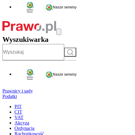
Nasze serwisy
Wyszukiwarka
Szukaj
Nasze serwisy
Prawnicy i sądy
Podatki
PIT
CIT
VAT
Akcyza
Ordynacja
Rachunkowość