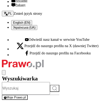
Newsletter
Podcasty
Zmień język - bieżący:
Zmień język strony
PL
English (EN)
Українська (UA)
Odwiedź nasz kanał w serwisie YouTube
Youtube - otwiera się w nowej karcie
Przejdź do naszego profilu na X (dawniej Twitter)
X - otwiera się w nowej karcie
Przejdź do naszego profilu na Facebooku
Facebook - otwiera się w nowej karcie
Wyszukiwarka
Szukaj
Moje Prawo.pl
- rejestracja i logowanie do serwisu