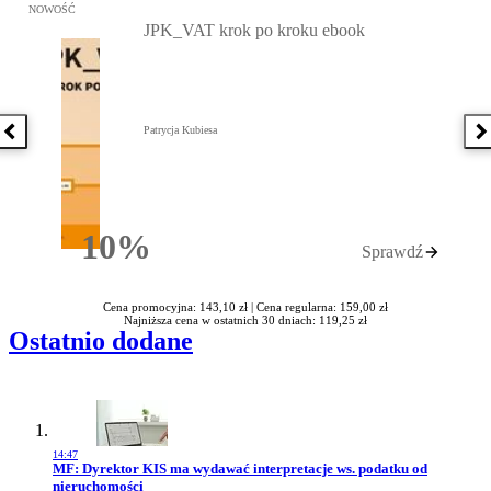
Przejdź do: JPK_VAT krok po kroku ebook, Patrycja Kubiesa - otw
NOWOŚĆ
JPK_VAT krok po kroku ebook
Patrycja Kubiesa
Poprzednia książka
N
10%
Sprawdź
Rabatu
Cena promocyjna: 143,10 zł |
Cena regularna: 159,00 zł
Najniższa cena w ostatnich 30 dniach: 119,25 zł
Ostatnio dodane
14:47
Przejdź do artykułu:
MF: Dyrektor KIS ma wydawać interpretacje ws. podatku od
nieruchomości