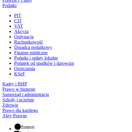
Prawnicy i sądy
Podatki
PIT
CIT
VAT
Akcyza
Ordynacja
Rachunkowość
Doradca podatkowy
Finanse publiczne
Podatki i opłaty lokalne
Podatek od spadków i darowizn
Orzeczenia
KSeF
Kadry i BHP
Prawo w biznesie
Samorząd i administracja
Szkoły i uczelnie
Zdrowie
Prawo dla każdego
Akty Prawne
- otwiera się w nowej karcie
Promocje