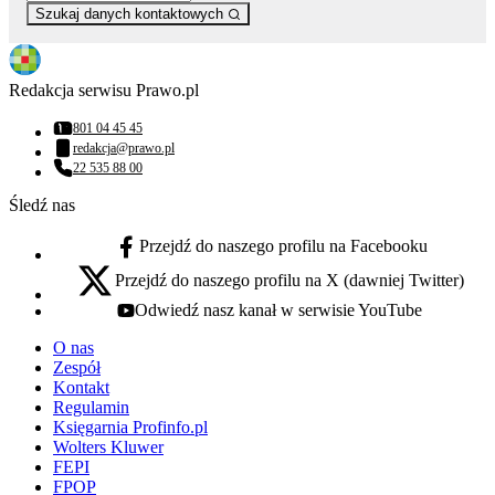
Szukaj danych kontaktowych
Redakcja serwisu Prawo.pl
801 04 45 45
Numer telefonu:
redakcja@prawo.pl
Adres email:
22 535 88 00
Numer telefonu:
Śledź nas
Przejdź do naszego profilu na Facebooku
facebook - otwiera się w nowej karcie
Przejdź do naszego profilu na X (dawniej Twitter)
x - otwiera się w nowej karcie
Odwiedź nasz kanał w serwisie YouTube
youtube - otwiera się w nowej karcie
O nas
Zespół
Kontakt
Regulamin
Księgarnia Profinfo.pl
Wolters Kluwer
FEPI
FPOP