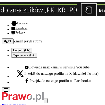
- otwiera się w nowej karcie
Promocje
Newsletter
Podcasty
Zmień język - bieżący:
Zmień język strony
PL
English (EN)
Українська (UA)
Odwiedź nasz kanał w serwisie YouTube
Youtube - otwiera się w nowej karcie
Przejdź do naszego profilu na X (dawniej Twitter)
X - otwiera się w nowej karcie
Przejdź do naszego profilu na Facebooku
Facebook - otwiera się w nowej karcie