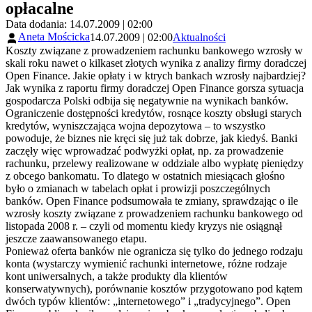
opłacalne
Data dodania: 14.07.2009 | 02:00
Aneta Mościcka
14.07.2009 | 02:00
Aktualności
Koszty związane z prowadzeniem rachunku bankowego wzrosły w
skali roku nawet o kilkaset złotych wynika z analizy firmy doradczej
Open Finance. Jakie opłaty i w ktrych bankach wzrosły najbardziej?
Jak wynika z raportu firmy doradczej Open Finance gorsza sytuacja
gospodarcza Polski odbija się negatywnie na wynikach banków.
Ograniczenie dostępności kredytów, rosnące koszty obsługi starych
kredytów, wyniszczająca wojna depozytowa – to wszystko
powoduje, że biznes nie kręci się już tak dobrze, jak kiedyś. Banki
zaczęły więc wprowadzać podwyżki opłat, np. za prowadzenie
rachunku, przelewy realizowane w oddziale albo wypłatę pieniędzy
z obcego bankomatu. To dlatego w ostatnich miesiącach głośno
było o zmianach w tabelach opłat i prowizji poszczególnych
banków. Open Finance podsumowała te zmiany, sprawdzając o ile
wzrosły koszty związane z prowadzeniem rachunku bankowego od
listopada 2008 r. – czyli od momentu kiedy kryzys nie osiągnął
jeszcze zaawansowanego etapu.
Ponieważ oferta banków nie ogranicza się tylko do jednego rodzaju
konta (wystarczy wymienić rachunki internetowe, różne rodzaje
kont uniwersalnych, a także produkty dla klientów
konserwatywnych), porównanie kosztów przygotowano pod kątem
dwóch typów klientów: „internetowego” i „tradycyjnego”. Open