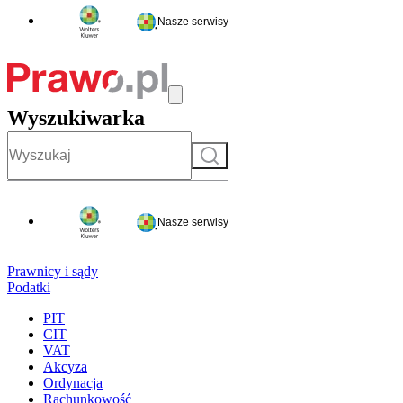
Nasze serwisy
Wyszukiwarka
Szukaj
Nasze serwisy
Prawnicy i sądy
Podatki
PIT
CIT
VAT
Akcyza
Ordynacja
Rachunkowość