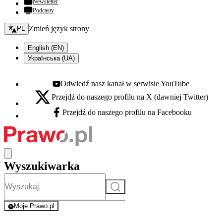
Newsletter
Podcasty
Zmień język - bieżący:
Zmień język strony
PL
English (EN)
Українська (UA)
Odwiedź nasz kanał w serwisie YouTube
Youtube - otwiera się w nowej karcie
Przejdź do naszego profilu na X (dawniej Twitter)
X - otwiera się w nowej karcie
Przejdź do naszego profilu na Facebooku
Facebook - otwiera się w nowej karcie
Wyszukiwarka
Szukaj
Moje Prawo.pl
- rejestracja i logowanie do serwisu