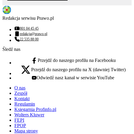
Redakcja serwisu Prawo.pl
801 04 45 45
Numer telefonu:
redakcja@prawo.pl
Adres email:
22 535 88 00
Numer telefonu:
Śledź nas
Przejdź do naszego profilu na Facebooku
facebook - otwiera się w nowej karcie
Przejdź do naszego profilu na X (dawniej Twitter)
x - otwiera się w nowej karcie
Odwiedź nasz kanał w serwisie YouTube
youtube - otwiera się w nowej karcie
O nas
Zespół
Kontakt
Regulamin
Księgarnia Profinfo.pl
Wolters Kluwer
FEPI
FPOP
Mapa strony