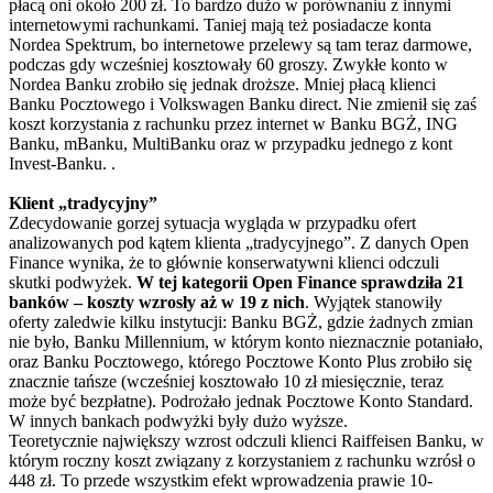
płacą oni około 200 zł. To bardzo dużo w porównaniu z innymi
internetowymi rachunkami. Taniej mają też posiadacze konta
Nordea Spektrum, bo internetowe przelewy są tam teraz darmowe,
podczas gdy wcześniej kosztowały 60 groszy. Zwykłe konto w
Nordea Banku zrobiło się jednak droższe. Mniej płacą klienci
Banku Pocztowego i Volkswagen Banku direct. Nie zmienił się zaś
koszt korzystania z rachunku przez internet w Banku BGŻ, ING
Banku, mBanku, MultiBanku oraz w przypadku jednego z kont
Invest-Banku. .
Klient „tradycyjny”
Zdecydowanie gorzej sytuacja wygląda w przypadku ofert
analizowanych pod kątem klienta „tradycyjnego”. Z danych Open
Finance wynika, że to głównie konserwatywni klienci odczuli
skutki podwyżek.
W tej kategorii Open Finance sprawdziła 21
banków – koszty wzrosły aż w 19 z nich
. Wyjątek stanowiły
oferty zaledwie kilku instytucji: Banku BGŻ, gdzie żadnych zmian
nie było, Banku Millennium, w którym konto nieznacznie potaniało,
oraz Banku Pocztowego, którego Pocztowe Konto Plus zrobiło się
znacznie tańsze (wcześniej kosztowało 10 zł miesięcznie, teraz
może być bezpłatne). Podrożało jednak Pocztowe Konto Standard.
W innych bankach podwyżki były dużo wyższe.
Teoretycznie największy wzrost odczuli klienci Raiffeisen Banku, w
którym roczny koszt związany z korzystaniem z rachunku wzrósł o
448 zł. To przede wszystkim efekt wprowadzenia prawie 10-