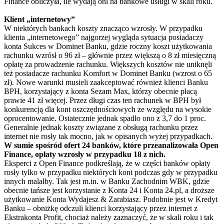
Finance obliczyła, ile wydają oni na bankowe usługi w skali roku.
Klient „internetowy”
W niektórych bankach koszty znacząco wzrosły. W przypadku
klienta „internetowego” najgorzej wygląda sytuacja posiadaczy
konta Sukces w Dominet Banku, gdzie roczny koszt użytkowania
rachunku wzrósł o 96 zł – głównie przez większą o 8 zł miesięczną
opłatę za prowadzenie rachunku. Większych kosztów nie uniknęli
też posiadacze rachunku Komfort w Dominet Banku (wzrost o 65
zł). Nowe warunki musieli zaakceptować również klienci Banku
BPH, korzystający z konta Sezam Max, którzy obecnie płacą
prawie 41 zł więcej. Przez długi czas ten rachunek w BPH był
konkurencją dla kont oszczędnościowych ze względu na wysokie
oprocentowanie. Ostatecznie jednak spadło ono z 3,7 do 1 proc.
Generalnie jednak koszty związane z obsługą rachunku przez
internet nie rosły tak mocno, jak w opisanych wyżej przypadkach.
W sumie spośród ofert 24 banków, które przeanalizowała Open
Finance, opłaty wzrosły w przypadku 18 z nich.
Eksperci z Open Finance podkreślają, że w części banków opłaty
rosły tylko w przypadku niektórych kont podczas gdy w przypadku
innych malałby. Tak jest m.in. w Banku Zachodnim WBK, gdzie
obecnie tańsze jest korzystanie z Konta 24 i Konta 24.pl, a droższe
użytkowanie Konta Wydajesz & Zarabiasz. Podobnie jest w Kredyt
Banku – obniżkę odczuli klienci korzystający przez internet z
Ekstrakonta Profit, chociaż należy zaznaczyć, że w skali roku i tak