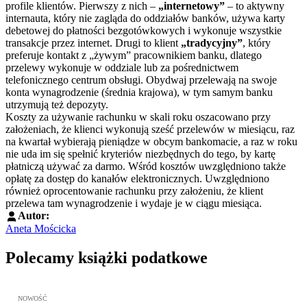
profile klientów. Pierwszy z nich –
„internetowy”
– to aktywny
internauta, który nie zagląda do oddziałów banków, używa karty
debetowej do płatności bezgotówkowych i wykonuje wszystkie
transakcje przez internet. Drugi to klient
„tradycyjny”
, który
preferuje kontakt z „żywym” pracownikiem banku, dlatego
przelewy wykonuje w oddziale lub za pośrednictwem
telefonicznego centrum obsługi. Obydwaj przelewają na swoje
konta wynagrodzenie (średnia krajowa), w tym samym banku
utrzymują też depozyty.
Koszty za używanie rachunku w skali roku oszacowano przy
założeniach, że klienci wykonują sześć przelewów w miesiącu, raz
na kwartał wybierają pieniądze w obcym bankomacie, a raz w roku
nie uda im się spełnić kryteriów niezbędnych do tego, by kartę
płatniczą używać za darmo. Wśród kosztów uwzględniono także
opłatę za dostęp do kanałów elektronicznych. Uwzględniono
również oprocentowanie rachunku przy założeniu, że klient
przelewa tam wynagrodzenie i wydaje je w ciągu miesiąca.
Autor:
Aneta Mościcka
Polecamy książki podatkowe
Przejdź do: JPK_VAT krok po kroku ebook, Patrycja Kubiesa - otw
NOWOŚĆ