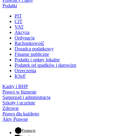
Prawnicy i sądy
Podatki
PIT
CIT
VAT
Akcyza
Ordynacja
Rachunkowość
Doradca podatkowy
Finanse publiczne
Podatki i opłaty lokalne
Podatek od spadków i darowizn
Orzeczenia
KSeF
Kadry i BHP
Prawo w biznesie
Samorząd i administracja
Szkoły i uczelnie
Zdrowie
Prawo dla każdego
Akty Prawne
- otwiera się w nowej karcie
Promocje