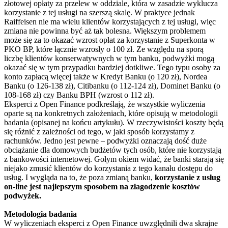
złotowej opłaty za przelew w oddziale, która w zasadzie wyklucza
korzystanie z tej usługi na szerszą skalę. W praktyce jednak
Raiffeisen nie ma wielu klientów korzystających z tej usługi, więc
zmiana nie powinna być aż tak bolesna. Większym problemem
może się za to okazać wzrost opłat za korzystanie z Superkonta w
PKO BP, które łącznie wzrosły o 100 zł. Ze względu na sporą
liczbę klientów konserwatywnych w tym banku, podwyżki mogą
okazać się w tym przypadku bardziej dotkliwe. Tego typu osoby za
konto zapłacą więcej także w Kredyt Banku (o 120 zł), Nordea
Banku (o 126-138 zł), Citibanku (o 112-124 zł), Dominet Banku (o
108-168 zł) czy Banku BPH (wzrost o 112 zł).
Eksperci z Open Finance podkreślają, że wszystkie wyliczenia
oparte są na konkretnych założeniach, które opisują w metodologii
badania (opisanej na końcu artykułu). W rzeczywistości koszty będą
się różnić z zależności od tego, w jaki sposób korzystamy z
rachunków. Jedno jest pewne – podwyżki oznaczają dość duże
obciążanie dla domowych budżetów tych osób, które nie korzystają
z bankowości internetowej. Gołym okiem widać, że banki starają się
niejako zmusić klientów do korzystania z tego kanału dostępu do
usług. I wygląda na to, że poza zmianą banku,
korzystanie z usług
on-line jest najlepszym sposobem na złagodzenie kosztów
podwyżek.
Metodologia badania
W wyliczeniach eksperci z Open Finance uwzględnili dwa skrajne