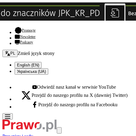
- otwiera się w nowej karcie
Promocje
Newsletter
Podcasty
Zmień język - bieżący:
Zmień język strony
PL
English (EN)
Українська (UA)
Odwiedź nasz kanał w serwisie YouTube
Youtube - otwiera się w nowej karcie
Przejdź do naszego profilu na X (dawniej Twitter)
X - otwiera się w nowej karcie
Przejdź do naszego profilu na Facebooku
Facebook - otwiera się w nowej karcie