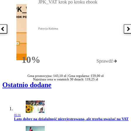
JPK_VAT krok po kroku ebook
Patrycja Kubiesa
Poprzednia książka
N
10%
Sprawdź
Rabatu
Cena promocyjna: 143,10 zł |
Cena regularna: 159,00 zł
Najniższa cena w ostatnich 30 dniach: 119,25 zł
Ostatnio dodane
05:31
Przejdź do artykułu:
Lato dobre na działalność nierejestrowaną, ale trzeba uważać na VAT