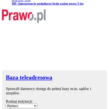
04.08.2026 | 16:46
Przejdź do artykułu:
MF: Interpretacje podatkowe będą ważne przez 5 lat
Baza teleadresowa
Sprawdź darmowy dostęp do pełnej bazy m.in. sądów i
urzędów.
Rodzaj instytucji: