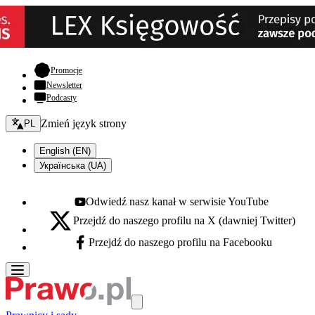
- otwiera się w nowej karcie
Promocje
Newsletter
Podcasty
Zmień język - bieżący:
Zmień język strony
PL
English (EN)
Українська (UA)
Odwiedź nasz kanał w serwisie YouTube
Youtube - otwiera się w nowej karcie
Przejdź do naszego profilu na X (dawniej Twitter)
X - otwiera się w nowej karcie
Przejdź do naszego profilu na Facebooku
Facebook - otwiera się w nowej karcie