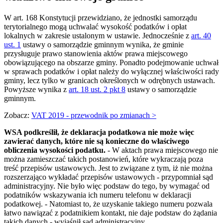
W art. 168 Konstytucji przewidziano, że jednostki samorządu
terytorialnego mogą uchwalać wysokość podatków i opłat
lokalnych w zakresie ustalonym w ustawie. Jednocześnie z
art. 40
ust. 1
ustawy o samorządzie gminnym wynika, że gminie
przysługuje prawo stanowienia aktów prawa miejscowego
obowiązującego na obszarze gminy. Ponadto podejmowanie uchwał
w sprawach podatków i opłat należy do wyłącznej właściwości rady
gminy, lecz tylko w granicach określonych w odrębnych ustawach.
Powyższe wynika z
art. 18 ust. 2 pkt 8
ustawy o samorządzie
gminnym.
Zobacz:
VAT 2019 - przewodnik po zmianach >
WSA podkreślił, że deklaracja podatkowa nie może więc
zawierać danych, które nie są konieczne do właściwego
obliczenia wysokości podatku.
- W aktach prawa miejscowego nie
można zamieszczać takich postanowień, które wykraczają poza
treść przepisów ustawowych. Jest to związane z tym, iż nie można
rozszerzająco wykładać przepisów ustawowych - przypomniał sąd
administracyjny. Nie było więc podstaw do tego, by wymagać od
podatników wskazywania ich numeru telefonu w deklaracji
podatkowej. - Natomiast to, że uzyskanie takiego numeru pozwala
łatwo nawiązać z podatnikiem kontakt, nie daje podstaw do żądania
takich danych - wyjaśnił sąd administracyjny.