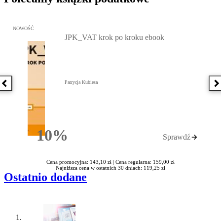
Przejdź do: JPK_VAT krok po kroku ebook, Patrycja Kubiesa - otw
NOWOŚĆ
JPK_VAT krok po kroku ebook
Patrycja Kubiesa
Poprzednia książka
N
10%
Sprawdź
Rabatu
Cena promocyjna: 143,10 zł |
Cena regularna: 159,00 zł
Najniższa cena w ostatnich 30 dniach: 119,25 zł
Ostatnio dodane