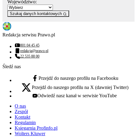
Województwo:
Szukaj danych kontaktowych
Redakcja serwisu Prawo.pl
801 04 45 45
Numer telefonu:
redakcja@prawo.pl
Adres email:
22 535 88 00
Numer telefonu:
Śledź nas
Przejdź do naszego profilu na Facebooku
facebook - otwiera się w nowej karcie
Przejdź do naszego profilu na X (dawniej Twitter)
x - otwiera się w nowej karcie
Odwiedź nasz kanał w serwisie YouTube
youtube - otwiera się w nowej karcie
O nas
Zespół
Kontakt
Regulamin
Księgarnia Profinfo.pl
Wolters Kluwer