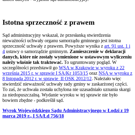
Istotna sprzeczność z prawem
Sąd administracyjny wskazał, że przesłanką stwierdzenia
nieważności uchwały organu samorządu gminnego jest istotna
sprzeczność uchwały z prawem. Powyższe wynika z
art. 91 ust. 1 i
4
ustawy o samorządzie gminnym.
Zamieszczenie w deklaracji
danych, które nie zostały wymienione w ustawowym wyliczeniu
należy właśnie tak traktować.
To ugruntowany pogląd. W
szczególności przedstawił go
WSA w Krakowie w wyroku z 22
września 2015 r. w sprawie I SA/Kr 1053/15
oraz
NSA w wyroku z
8 listopada 2012 r. w sprawie II OSK 2012/12
. Należało więc
stwierdzić nieważność uchwały rady gminy w zaskarżonej części.
To zaś, że uchwała została uchylona nie uzasadniało uznania skargi
za niedopuszczalną. Wydanie wyroku w tej sprawie nie było
bowiem zbędne - podkreślił sąd.
Wyrok Wojewódzkiego Sądu Administracyjnego w Łodzi z 19
marca 2019 r., I SA/Łd 756/18