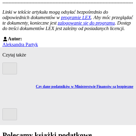
--------------------------------------------------------------------------------------
--------------------------------------------------------
Linki w tekście artykułu mogą odsyłać bezpośrednio do
odpowiednich dokumentów w
programie LEX
. Aby móc przeglądać
te dokumenty, konieczne jest
zalogowanie się do programu
. Dostęp
do treści dokumentów LEX jest zależny od posiadanych licencji.
Autor:
Aleksandra Partyk
Czytaj także
Poprzedni slide
Przejdź do artykułu:
Czy dane podatników w Ministerstwie Finansów są bezpieczne
Kolejny slide
Polecamy książki podatkowe