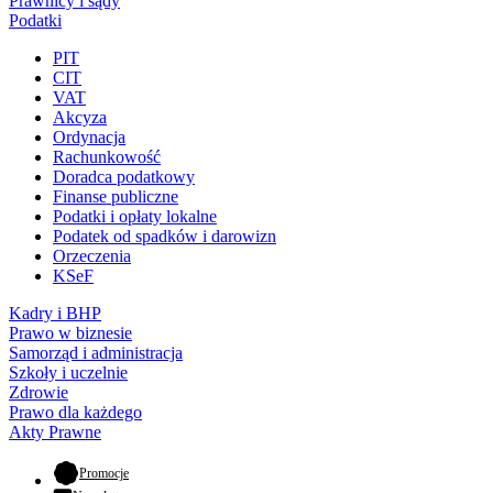
Prawnicy i sądy
Podatki
PIT
CIT
VAT
Akcyza
Ordynacja
Rachunkowość
Doradca podatkowy
Finanse publiczne
Podatki i opłaty lokalne
Podatek od spadków i darowizn
Orzeczenia
KSeF
Kadry i BHP
Prawo w biznesie
Samorząd i administracja
Szkoły i uczelnie
Zdrowie
Prawo dla każdego
Akty Prawne
- otwiera się w nowej karcie
Promocje