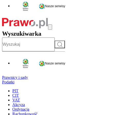
Nasze serwisy
Wyszukiwarka
Szukaj
Nasze serwisy
Prawnicy i sądy
Podatki
PIT
CIT
VAT
Akcyza
Ordynacja
Rachunkowość