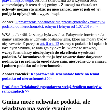
prawa miejscowego
. Jest ona skierowana do wszystkich osób
zamieszkujących teren danej gminy. -
Z uwagi na charakter
uchwały można stwierdzić jej nieważność, nawet jeśli od jej
podjęcia upłynął rok
- wyjaśnił sąd.
Zobacz:
Uproszczenia podatkowe dla przedsiębiorców - zmiany w
podatku od nieruchomości, rolnym i leśnym od 1.07.2019 r. >
WSA podkreślił, że skarga była zasadna. Faktycznie bowiem rada
gminy zamieściła w uchwale postanowienia, które nie mogły być w
niej zawarte. Z przepisu
art. 6 ust. 13
ustawy o podatkach i opłatach
lokalnych wynika, że rada gminy określa, w drodze uchwały,
wzory formularzy niezbędnych do określenia wysokości
podatku. W formularzach mają być zawarte dane dotyczące
podmiotu i przedmiotu opodatkowania, niezbędne do wymiaru
i poboru podatku od nieruchomości.
Zobacz również:
Raportowanie schematów także na temat
podatku od nieruchomości
>>
Prof. Stec: Działalność gospodarcza wciąż źródłem napięć w
samorządach
>>
Gmina może uchwalać podatki, ale
władztwo ma swoje granice