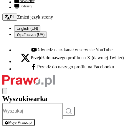
Newsletter
Podcasty
Zmień język - bieżący:
Zmień język strony
PL
English (EN)
Українська (UA)
Odwiedź nasz kanał w serwisie YouTube
Youtube - otwiera się w nowej karcie
Przejdź do naszego profilu na X (dawniej Twitter)
X - otwiera się w nowej karcie
Przejdź do naszego profilu na Facebooku
Facebook - otwiera się w nowej karcie
Wyszukiwarka
Szukaj
Moje Prawo.pl
- rejestracja i logowanie do serwisu