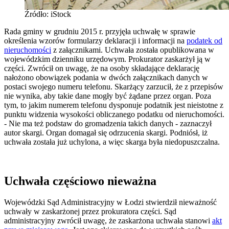
Źródło: iStock
Rada gminy w grudniu 2015 r. przyjęła uchwałę w sprawie
określenia wzorów formularzy deklaracji i informacji na
podatek od
nieruchomości
z załącznikami. Uchwała została opublikowana w
wojewódzkim dzienniku urzędowym. Prokurator zaskarżył ją w
części. Zwrócił on uwagę, że na osoby składające deklarację
nałożono obowiązek podania w dwóch załącznikach danych w
postaci swojego numeru telefonu. Skarżący zarzucił, że z przepisów
nie wynika, aby takie dane mogły być żądane przez organ. Poza
tym, to jakim numerem telefonu dysponuje podatnik jest nieistotne z
punktu widzenia wysokości obliczanego podatku od nieruchomości.
- Nie ma też podstaw do gromadzenia takich danych - zaznaczył
autor skargi. Organ domagał się odrzucenia skargi. Podniósł, iż
uchwała została już uchylona, a więc skarga była niedopuszczalna.
Uchwała częściowo nieważna
Wojewódzki Sąd Administracyjny w Łodzi stwierdził nieważność
uchwały w zaskarżonej przez prokuratora części. Sąd
administracyjny zwrócił uwagę, że zaskarżona uchwała stanowi
akt