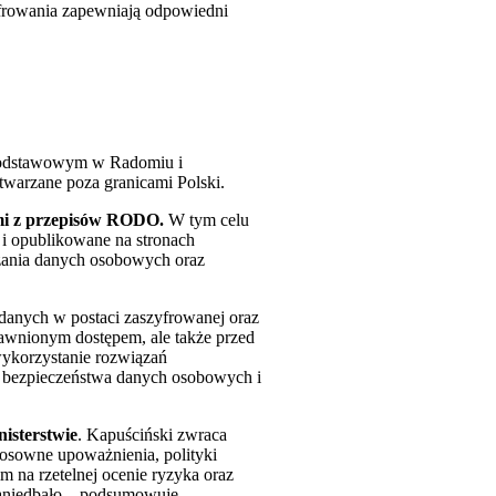
yfrowania zapewniają odpowiedni
 podstawowym w Radomiu i
warzane poza granicami Polski.
ymi z przepisów RODO.
W tym celu
 i opublikowane na stronach
rzania danych osobowych oraz
 danych w postaci zaszyfrowanej oraz
rawnionym dostępem, ale także przed
wykorzystanie rozwiązań
ką bezpieczeństwa danych osobowych i
isterstwie
. Kapuściński zwraca
tosowne upoważnienia, polityki
m na rzetelnej ocenie ryzyka oraz
 zaniedbało – podsumowuje