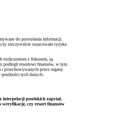
ywane do przesyłania informacji.
 czy rzeczywiście oszacowało ryzyka
 rozliczeniom z fiskusem, są
y podlegli resortowi finansów, w tym
ch i przechowywanych przez organy
y poufności tych danych.
 interpelacji poselskich zapytał,
weryfikację, czy resort finansów