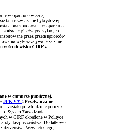
anie w oparciu o własną
 się tam rozwiązanie hybrydowej
Została ona zbudowana w oparciu o
ransmisyjne plików przesyłanych
transferowane przez przedsiębiorców
frowania wykorzystywane są silne
lko w środowisku CIRF z
ane w chmurze publicznej.
ów
JPK VAT
. Przetwarzanie
nia zostało potwierdzone poprzez
n. o System Zarządzania
nych w CIRF określone w Polityce
ny audyt bezpieczeństwa. Dodatkowo
Bezpieczeństwa Wewnętrznego,