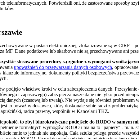
ch teleinformatycznych. Potwierdzili oni, że zastosowane sposoby sz
tników.
rszawie
przechowywane w postaci elektronicznej, zlokalizowane są w CIRF –
a MF. Dane podatkowe lub skarbowe nie są przechowywane ani przet
wszystkie stosowane procedury są zgodne z wymogami wynikając
dawania
upoważnień do przetwarzania danych osobowych
, opracowane
w klauzule informacyjne, dokumenty polityki bezpieczeństwa przetwa
ych.
sów podjęło właściwe kroki w celu zabezpieczenia danych. Przesyłanie
(głównego i zapasowego) zabezpiecza nasze dane nie tylko przed nieup
cią danych (czasową lub trwałą). Nie wydaje się również problemem 
, jest to poważny dostawca, który doskonale sobie radzi z problematy
uściński, radca prawny, wspólnik w Kancelarii TKZ.
iepokoić, to zbyt biurokratyczne podejście do RODO w samym min
 spełnienie formalnych wymogów RODO i ma na to "papiery" - m.in. s
ście mnie to jednak nie uspokaja. Cała sztuka polega przede wszystki
kających z RODO. Pozostaje mieć nadzieję, że ministerstwo tego nie