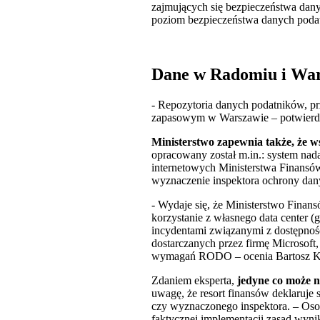
zajmujących się bezpieczeństwa dany
poziom bezpieczeństwa danych poda
Dane w Radomiu i Wa
- Repozytoria danych podatników, 
zapasowym w Warszawie – potwierdz
Ministerstwo zapewnia także, że 
opracowany został m.in.: system na
internetowych Ministerstwa Finansó
wyznaczenie inspektora ochrony dan
- Wydaje się, że Ministerstwo Finan
korzystanie z własnego data center 
incydentami związanymi z dostępnoś
dostarczanych przez firmę Microsoft
wymagań RODO – ocenia Bartosz Kap
Zdaniem eksperta,
jedyne co może n
uwagę, że resort finansów deklaruje
czy wyznaczonego inspektora. – Osobi
faktycznej implementacji zasad wyni