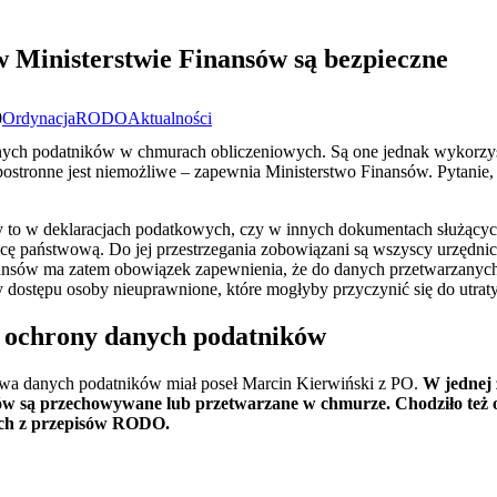
 Ministerstwie Finansów są bezpieczne
0
Ordynacja
RODO
Aktualności
nych podatników w chmurach obliczeniowych. Są one jednak wykorzyst
stronne jest niemożliwe – zapewnia Ministerstwo Finansów. Pytanie,
 to w deklaracjach podatkowych, czy w innych dokumentach służących
icę państwową. Do jej przestrzegania zobowiązani są wszyscy urzędnic
inansów ma zatem obowiązek zapewnienia, że do danych przetwarzany
 dostępu osoby nieuprawnione, które mogłyby przyczynić się do utrat
e ochrony danych podatników
twa danych podatników miał poseł Marcin Kierwiński z PO.
W jednej z
ów są przechowywane lub przetwarzane w chmurze. Chodziło też o 
ch z przepisów RODO.