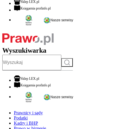
otwiera się w nowej karcie
Sklep LEX.pl
otwiera się w nowej karcie
Księgarnia profinfo.pl
Nasze serwisy
Wyszukiwarka
Szukaj
otwiera się w nowej karcie
Sklep LEX.pl
otwiera się w nowej karcie
Księgarnia profinfo.pl
Nasze serwisy
Prawnicy i sądy
Podatki
Kadry i BHP
Prawo w biznesie