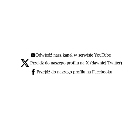
Odwiedź nasz kanał w serwisie YouTube
Youtube - otwiera się w nowej karcie
Przejdź do naszego profilu na X (dawniej Twitter)
X - otwiera się w nowej karcie
Przejdź do naszego profilu na Facebooku
Facebook - otwiera się w nowej karcie