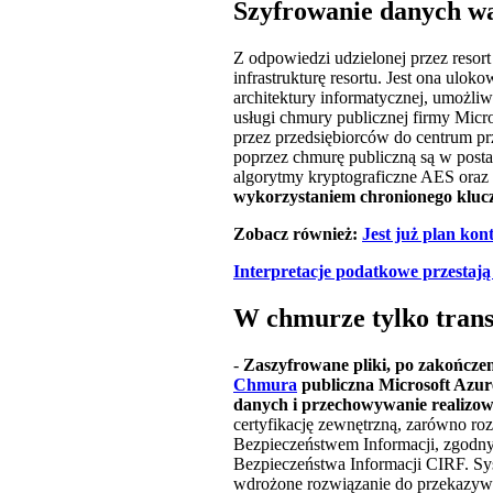
Szyfrowanie danych w
Z odpowiedzi udzielonej przez resor
infrastrukturę resortu. Jest ona ul
architektury informatycznej, umożli
usługi chmury publicznej firmy Micr
przez przedsiębiorców do centrum pr
poprzez chmurę publiczną są w post
algorytmy kryptograficzne AES ora
wykorzystaniem chronionego klucz
Zobacz również:
Jest już plan ko
Interpretacje podatkowe przestają
W chmurze tylko trans
-
Zaszyfrowane pliki, po zakończe
Chmura
publiczna Microsoft Azur
danych i przechowywanie realizo
certyfikację zewnętrzną, zarówno ro
Bezpieczeństwem Informacji, zgodny
Bezpieczeństwa Informacji CIRF. Sy
wdrożone rozwiązanie do przekazywa