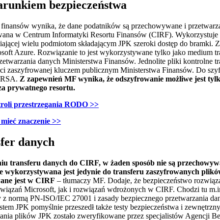
arunkiem bezpieczeństwa
t finansów wynika, że dane podatników są przechowywane i przetwarz
okowana w Centrum Informatyki Resortu Finansów (CIRF). Wykorzystuje
wiającej wielu podmiotom składającym JPK szeroki dostęp do bramki. 
osoft Azure. Rozwiązanie to jest wykorzystywane tylko jako medium t
zetwarzania danych Ministerstwa Finansów. Jednolite pliki kontrolne 
aci zaszyfrowanej kluczem publicznym Ministerstwa Finansów. Do szy
z RSA.
Z zapewnień MF wynika, że odszyfrowanie możliwe jest ty
a prywatnego resortu.
ntroli przestrzegania RODO
>>
 mieć znaczenie >>
fer danych
niu transferu danych do CIRF, w żaden sposób nie są przechowyw
e wykorzystywana jest jedynie do transferu zaszyfrowanych plik
wane jest w CIRF
– tłumaczy MF. Dodaje, że bezpieczeństwo rozwiąza
związań Microsoft, jak i rozwiązań wdrożonych w CIRF. Chodzi tu m.i
 z normą PN-ISO/IEC 27001 i zasady bezpiecznego przetwarzania da
stem JPK pomyślnie przeszedł także testy bezpieczeństwa i zewnętrz
nia plików JPK zostało zweryfikowane przez specjalistów Agencji 