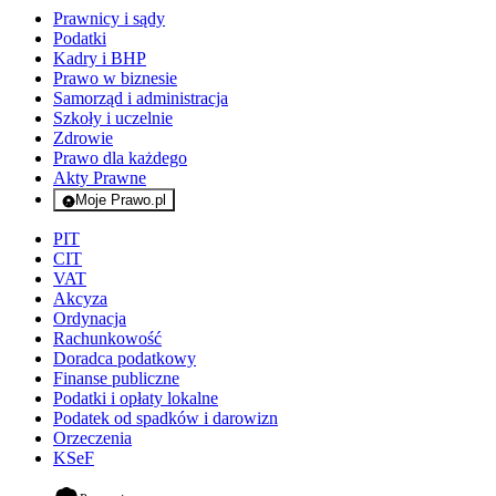
Prawnicy i sądy
Podatki
Kadry i BHP
Prawo w biznesie
Samorząd i administracja
Szkoły i uczelnie
Zdrowie
Prawo dla każdego
Akty Prawne
Moje Prawo.pl
- rejestracja i logowanie do serwisu
PIT
CIT
VAT
Akcyza
Ordynacja
Rachunkowość
Doradca podatkowy
Finanse publiczne
Podatki i opłaty lokalne
Podatek od spadków i darowizn
Orzeczenia
KSeF