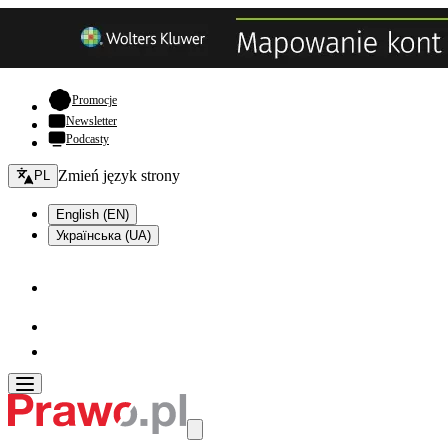
- otwiera się w nowej karcie
Promocje
Newsletter
Podcasty
Zmień język - bieżący:
Zmień język strony
PL
English (EN)
Українська (UA)