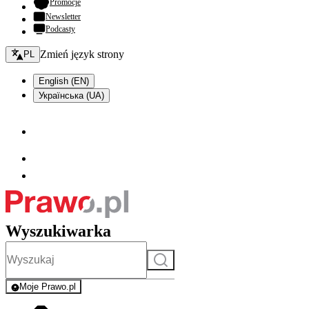
- otwiera się w nowej karcie
Promocje
Newsletter
Podcasty
Zmień język - bieżący:
Zmień język strony
PL
English (EN)
Українська (UA)
Wyszukiwarka
Szukaj
Moje Prawo.pl
- rejestracja i logowanie do serwisu