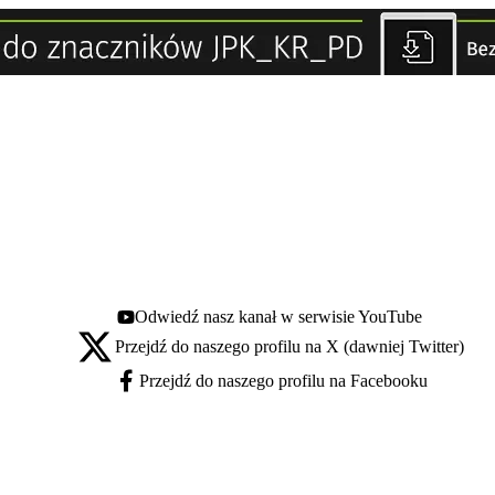
Odwiedź nasz kanał w serwisie YouTube
Youtube - otwiera się w nowej karcie
Przejdź do naszego profilu na X (dawniej Twitter)
X - otwiera się w nowej karcie
Przejdź do naszego profilu na Facebooku
Facebook - otwiera się w nowej karcie