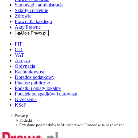
Samorząd i administracja
Szkoły i uczelnie
Zdrowie
Prawo dla każdego
Akty Prawne
Moje Prawo.pl
- rejestracja i logowanie do serwisu
PIT
CIT
VAT
Akcyza
Ordynacja
Rachunkowość
Doradca podatkowy
Finanse publiczne
Podatki i opłaty lokalne
Podatek od spadków i darowizn
Orzeczenia
KSeF
Prawo.pl
Podatki
Czy dane podatników w Ministerstwie Finansów są bezpieczne