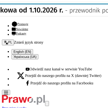
- otwiera się w nowej karcie
Promocje
Newsletter
Podcasty
Zmień język - bieżący:
Zmień język strony
PL
English (EN)
Українська (UA)
Odwiedź nasz kanał w serwisie YouTube
Youtube - otwiera się w nowej karcie
Przejdź do naszego profilu na X (dawniej Twitter)
X - otwiera się w nowej karcie
Przejdź do naszego profilu na Facebooku
Facebook - otwiera się w nowej karcie