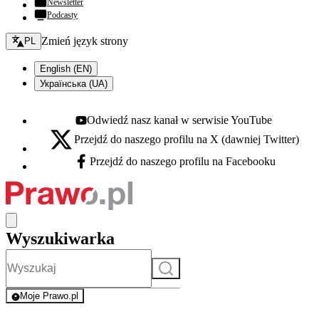
Newsletter
Podcasty
Zmień język - bieżący:
Zmień język strony
PL
English (EN)
Українська (UA)
Odwiedź nasz kanał w serwisie YouTube
Youtube - otwiera się w nowej karcie
Przejdź do naszego profilu na X (dawniej Twitter)
X - otwiera się w nowej karcie
Przejdź do naszego profilu na Facebooku
Facebook - otwiera się w nowej karcie
Wyszukiwarka
Szukaj
Moje Prawo.pl
- rejestracja i logowanie do serwisu