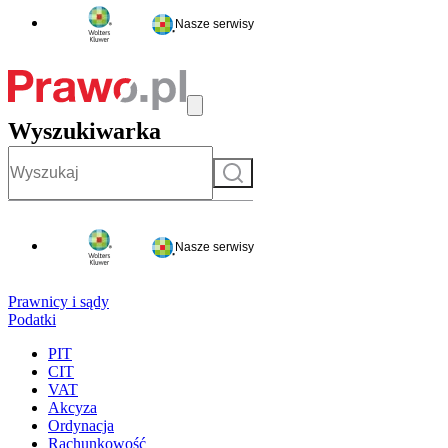
Nasze serwisy
Wyszukiwarka
Szukaj
Nasze serwisy
Prawnicy i sądy
Podatki
PIT
CIT
VAT
Akcyza
Ordynacja
Rachunkowość