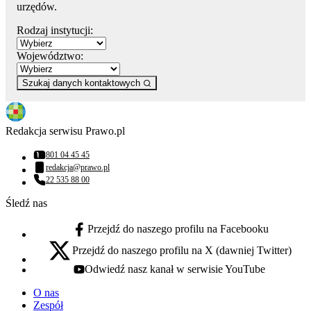
urzędów.
Rodzaj instytucji:
Województwo:
Szukaj danych kontaktowych
Redakcja serwisu Prawo.pl
801 04 45 45
Numer telefonu:
redakcja@prawo.pl
Adres email:
22 535 88 00
Numer telefonu:
Śledź nas
Przejdź do naszego profilu na Facebooku
facebook - otwiera się w nowej karcie
Przejdź do naszego profilu na X (dawniej Twitter)
x - otwiera się w nowej karcie
Odwiedź nasz kanał w serwisie YouTube
youtube - otwiera się w nowej karcie
O nas
Zespół