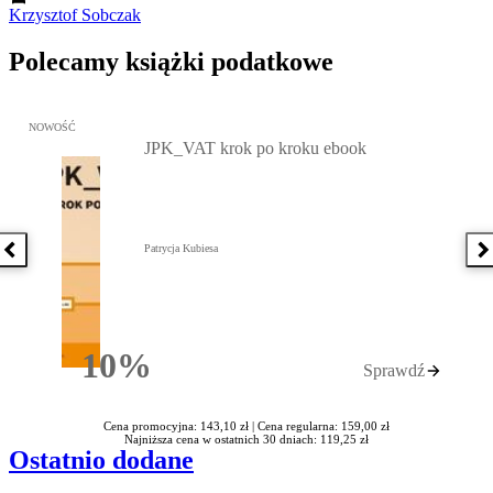
Krzysztof Sobczak
Polecamy książki podatkowe
Przejdź do: JPK_VAT krok po kroku ebook, Patrycja Kubiesa - otw
NOWOŚĆ
JPK_VAT krok po kroku ebook
Patrycja Kubiesa
Poprzednia książka
N
10%
Sprawdź
Rabatu
Cena promocyjna: 143,10 zł |
Cena regularna: 159,00 zł
Najniższa cena w ostatnich 30 dniach: 119,25 zł
Ostatnio dodane