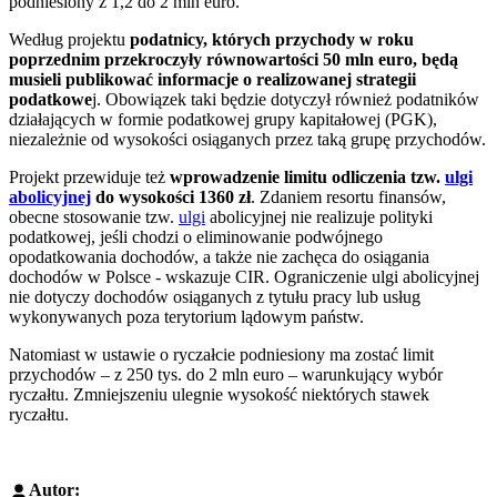
podniesiony z 1,2 do 2 mln euro.
Według projektu
podatnicy, których przychody w roku
poprzednim przekroczyły równowartości 50 mln euro, będą
musieli publikować informacje o realizowanej strategii
podatkowe
j. Obowiązek taki będzie dotyczył również podatników
działających w formie podatkowej grupy kapitałowej (PGK),
niezależnie od wysokości osiąganych przez taką grupę przychodów.
Projekt przewiduje też
wprowadzenie limitu odliczenia tzw.
ulgi
abolicyjnej
do wysokości 1360 zł
. Zdaniem resortu finansów,
obecne stosowanie tzw.
ulgi
abolicyjnej nie realizuje polityki
podatkowej, jeśli chodzi o eliminowanie podwójnego
opodatkowania dochodów, a także nie zachęca do osiągania
dochodów w Polsce - wskazuje CIR. Ograniczenie ulgi abolicyjnej
nie dotyczy dochodów osiąganych z tytułu pracy lub usług
wykonywanych poza terytorium lądowym państw.
Natomiast w ustawie o ryczałcie podniesiony ma zostać limit
przychodów – z 250 tys. do 2 mln euro – warunkujący wybór
ryczałtu. Zmniejszeniu ulegnie wysokość niektórych stawek
ryczałtu.
Autor: