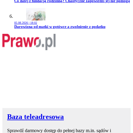
Przejdź do artykułu:
Co dalej z fundacją rodzinną? Chaotyczne zapowiedzi jej nie pomogą
05.08.2026 | 18:02
Przejdź do artykułu:
Darowizna od matki w gotówce a zwolnienie z podatku
Baza teleadresowa
Sprawdź darmowy dostęp do pełnej bazy m.in. sądów i