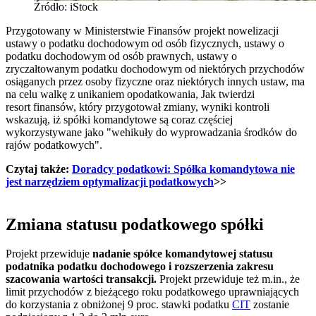
Źródło: iStock
Przygotowany w Ministerstwie Finansów projekt nowelizacji
ustawy o podatku dochodowym od osób fizycznych, ustawy o
podatku dochodowym od osób prawnych, ustawy o
zryczałtowanym podatku dochodowym od niektórych przychodów
osiąganych przez osoby fizyczne oraz niektórych innych ustaw, ma
na celu walkę z unikaniem opodatkowania, Jak twierdzi
resort finansów, który przygotował zmiany, wyniki kontroli
wskazują, iż spółki komandytowe są coraz częściej
wykorzystywane jako "wehikuły do wyprowadzania środków do
rajów podatkowych".
Czytaj także:
Doradcy podatkowi: Spółka komandytowa nie
jest narzędziem optymalizacji podatkowych
>>
Zmiana statusu podatkowego spółki
Projekt przewiduje
nadanie spółce komandytowej statusu
podatnika podatku dochodowego i rozszerzenia zakresu
szacowania wartości transakcji.
Projekt przewiduje też m.in., że
limit przychodów z bieżącego roku podatkowego uprawniających
do korzystania z obniżonej 9 proc. stawki podatku
CIT
zostanie