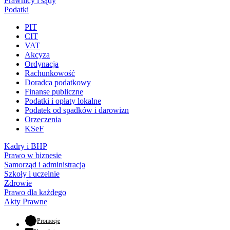
Prawnicy i sądy
Podatki
PIT
CIT
VAT
Akcyza
Ordynacja
Rachunkowość
Doradca podatkowy
Finanse publiczne
Podatki i opłaty lokalne
Podatek od spadków i darowizn
Orzeczenia
KSeF
Kadry i BHP
Prawo w biznesie
Samorząd i administracja
Szkoły i uczelnie
Zdrowie
Prawo dla każdego
Akty Prawne
- otwiera się w nowej karcie
Promocje