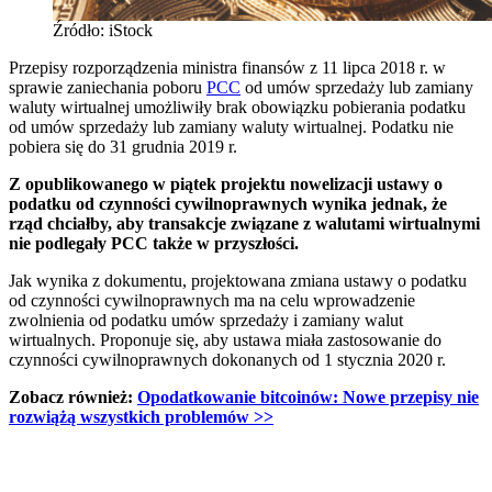
Źródło: iStock
Przepisy rozporządzenia ministra finansów z 11 lipca 2018 r. w
sprawie zaniechania poboru
PCC
od umów sprzedaży lub zamiany
waluty wirtualnej umożliwiły brak obowiązku pobierania podatku
od umów sprzedaży lub zamiany waluty wirtualnej. Podatku nie
pobiera się do 31 grudnia 2019 r.
Z opublikowanego w piątek projektu nowelizacji ustawy o
podatku od czynności cywilnoprawnych wynika jednak, że
rząd chciałby, aby transakcje związane z walutami wirtualnymi
nie podlegały PCC także w przyszłości.
Jak wynika z dokumentu, projektowana zmiana ustawy o podatku
od czynności cywilnoprawnych ma na celu wprowadzenie
zwolnienia od podatku umów sprzedaży i zamiany walut
wirtualnych. Proponuje się, aby ustawa miała zastosowanie do
czynności cywilnoprawnych dokonanych od 1 stycznia 2020 r.
Zobacz również:
Opodatkowanie bitcoinów: Nowe przepisy nie
rozwiążą wszystkich problemów
>>