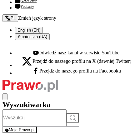
Newsletter
Podcasty
Zmień język - bieżący:
Zmień język strony
PL
English (EN)
Українська (UA)
Odwiedź nasz kanał w serwisie YouTube
Youtube - otwiera się w nowej karcie
Przejdź do naszego profilu na X (dawniej Twitter)
X - otwiera się w nowej karcie
Przejdź do naszego profilu na Facebooku
Facebook - otwiera się w nowej karcie
Wyszukiwarka
Szukaj
Moje Prawo.pl
- rejestracja i logowanie do serwisu