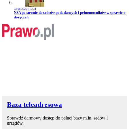
03.08.2026 | 15:34
Przejdź do artykułu:
NSA po stronie doradców podatkowych i pełnomocników w sprawie e-
doręczeń
Baza teleadresowa
Sprawdź darmowy dostęp do pełnej bazy m.in. sądów i
urzędów.