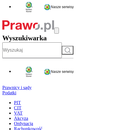
Nasze serwisy
Wyszukiwarka
Szukaj
Nasze serwisy
Prawnicy i sądy
Podatki
PIT
CIT
VAT
Akcyza
Ordynacja
Rachunkowość