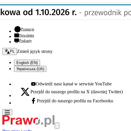
- otwiera się w nowej karcie
Promocje
Newsletter
Podcasty
Zmień język - bieżący:
Zmień język strony
PL
English (EN)
Українська (UA)
Odwiedź nasz kanał w serwisie YouTube
Youtube - otwiera się w nowej karcie
Przejdź do naszego profilu na X (dawniej Twitter)
X - otwiera się w nowej karcie
Przejdź do naszego profilu na Facebooku
Facebook - otwiera się w nowej karcie