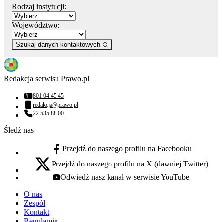
Rodzaj instytucji:
Województwo:
Szukaj danych kontaktowych
Redakcja serwisu Prawo.pl
801 04 45 45
Numer telefonu:
redakcja@prawo.pl
Adres email:
22 535 88 00
Numer telefonu:
Śledź nas
Przejdź do naszego profilu na Facebooku
facebook - otwiera się w nowej karcie
Przejdź do naszego profilu na X (dawniej Twitter)
x - otwiera się w nowej karcie
Odwiedź nasz kanał w serwisie YouTube
youtube - otwiera się w nowej karcie
O nas
Zespół
Kontakt
Regulamin