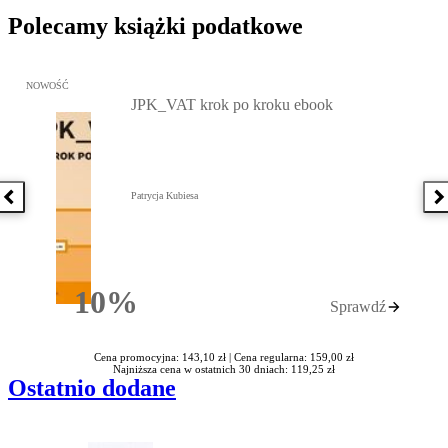
Polecamy książki podatkowe
Przejdź do: JPK_VAT krok po kroku ebook, Patrycja Kubiesa - otw
NOWOŚĆ
JPK_VAT krok po kroku ebook
Patrycja Kubiesa
Poprzednia książka
N
10%
Sprawdź
Rabatu
Cena promocyjna: 143,10 zł |
Cena regularna: 159,00 zł
Najniższa cena w ostatnich 30 dniach: 119,25 zł
Ostatnio dodane