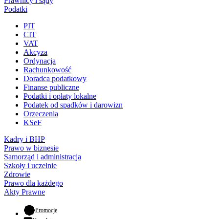
Prawnicy i sądy
Podatki
PIT
CIT
VAT
Akcyza
Ordynacja
Rachunkowość
Doradca podatkowy
Finanse publiczne
Podatki i opłaty lokalne
Podatek od spadków i darowizn
Orzeczenia
KSeF
Kadry i BHP
Prawo w biznesie
Samorząd i administracja
Szkoły i uczelnie
Zdrowie
Prawo dla każdego
Akty Prawne
- otwiera się w nowej karcie
Promocje