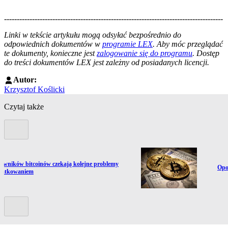
--------------------------------------------------------------------------------------
--------------------------------------------------------
Linki w tekście artykułu mogą odsyłać bezpośrednio do
odpowiednich dokumentów w
programie LEX
. Aby móc przeglądać
te dokumenty, konieczne jest
zalogowanie się do programu
. Dostęp
do treści dokumentów LEX jest zależny od posiadanych licencji.
Autor:
Krzysztof Koślicki
Czytaj także
Poprzedni slide
ź do artykułu:
owników bitcoinów czekają kolejne problemy
Prze
Opo
datkowaniem
Kolejny slide