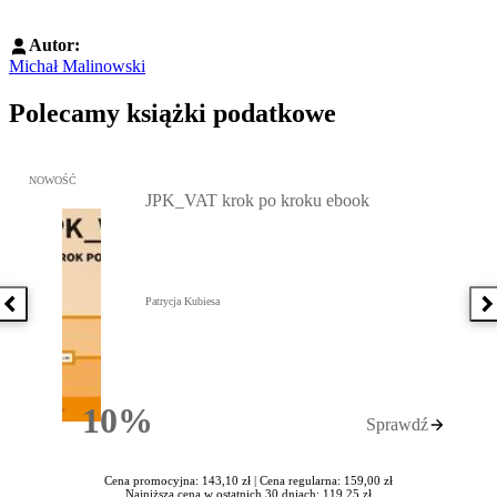
Autor:
Michał Malinowski
Polecamy książki podatkowe
Przejdź do: JPK_VAT krok po kroku ebook, Patrycja Kubiesa - otw
NOWOŚĆ
JPK_VAT krok po kroku ebook
Patrycja Kubiesa
Poprzednia książka
N
10%
Sprawdź
Rabatu
Cena promocyjna: 143,10 zł |
Cena regularna: 159,00 zł
Najniższa cena w ostatnich 30 dniach: 119,25 zł