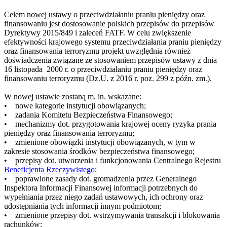
Celem nowej ustawy o przeciwdziałaniu praniu pieniędzy oraz
finansowaniu jest dostosowanie polskich przepisów do przepisów
Dyrektywy 2015/849 i zaleceń FATF. W celu zwiększenie
efektywności krajowego systemu przeciwdziałania praniu pieniędzy
oraz finansowania terroryzmu projekt uwzględnia również
doświadczenia związane ze stosowaniem przepisów ustawy z dnia
16 listopada 2000 r. o przeciwdziałaniu praniu pieniędzy oraz
finansowaniu terroryzmu (Dz.U. z 2016 r. poz. 299 z późn. zm.).
W nowej ustawie zostaną m. in. wskazane:
• nowe kategorie instytucji obowiązanych;
• zadania Komitetu Bezpieczeństwa Finansowego;
• mechanizmy dot. przygotowania krajowej oceny ryzyka prania
pieniędzy oraz finansowania terroryzmu;
• zmienione obowiązki instytucji obowiązanych, w tym w
zakresie stosowania środków bezpieczeństwa finansowego;
• przepisy dot. utworzenia i funkcjonowania Centralnego Rejestru
Beneficjenta Rzeczywistego
;
• poprawione zasady dot. gromadzenia przez Generalnego
Inspektora Informacji Finansowej informacji potrzebnych do
wypełniania przez niego zadań ustawowych, ich ochrony oraz
udostępniania tych informacji innym podmiotom;
• zmienione przepisy dot. wstrzymywania transakcji i blokowania
rachunków;