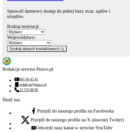
Sprawdź darmowy dostęp do pełnej bazy m.in. sądów i
urzędów.
Rodzaj instytucji:
Województwo:
Szukaj danych kontaktowych
Redakcja serwisu Prawo.pl
801 04 45 45
Numer telefonu:
redakcja@prawo.pl
Adres email:
22 535 88 00
Numer telefonu:
Śledź nas
Przejdź do naszego profilu na Facebooku
facebook - otwiera się w nowej karcie
Przejdź do naszego profilu na X (dawniej Twitter)
x - otwiera się w nowej karcie
Odwiedź nasz kanał w serwisie YouTube
youtube - otwiera się w nowej karcie