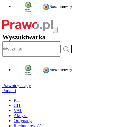
Nasze serwisy
Wyszukiwarka
Szukaj
Nasze serwisy
Prawnicy i sądy
Podatki
PIT
CIT
VAT
Akcyza
Ordynacja
Rachunkowość