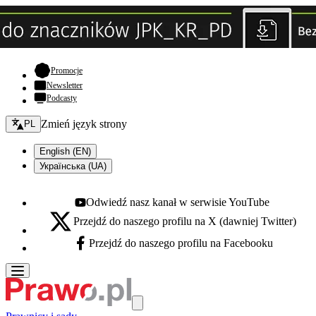
- otwiera się w nowej karcie
Promocje
Newsletter
Podcasty
Zmień język - bieżący:
Zmień język strony
PL
English (EN)
Українська (UA)
Odwiedź nasz kanał w serwisie YouTube
Youtube - otwiera się w nowej karcie
Przejdź do naszego profilu na X (dawniej Twitter)
X - otwiera się w nowej karcie
Przejdź do naszego profilu na Facebooku
Facebook - otwiera się w nowej karcie