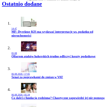
Ostatnio dodane
14:47
Przejdź do artykułu:
MF: Dyrektor KIS ma wydawać interpretacje ws. podatku od
nieruchomości
05:08
Przejdź do artykułu:
Ofiarom ataków hakerskich trudno odliczyć koszty podatkowe
06.08.2026 | 17:05
Przejdź do artykułu:
Senat za poprawkami do zmian w VAT
06.08.2026 | 05:34
Przejdź do artykułu:
Co dalej z fundacją rodzinną? Chaotyczne zapowiedzi jej nie pomogą