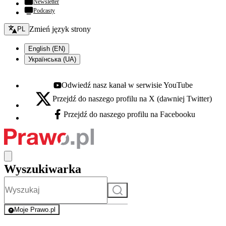
Newsletter
Podcasty
Zmień język - bieżący:
Zmień język strony
PL
English (EN)
Українська (UA)
Odwiedź nasz kanał w serwisie YouTube
Youtube - otwiera się w nowej karcie
Przejdź do naszego profilu na X (dawniej Twitter)
X - otwiera się w nowej karcie
Przejdź do naszego profilu na Facebooku
Facebook - otwiera się w nowej karcie
Wyszukiwarka
Szukaj
Moje Prawo.pl
- rejestracja i logowanie do serwisu