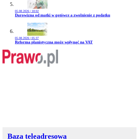
05.08.2026 | 18:02
Przejdź do artykułu:
Darowizna od matki w gotówce a zwolnienie z podatku
05.08.2026 | 05:37
Przejdź do artykułu:
Reforma planistyczna może wpłynąć na VAT
Baza teleadresowa