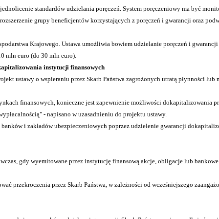
ujednolicenie standardów udzielania poręczeń. System poręczeniowy ma być moni
 rozszerzenie grupy beneficjentów korzystających z poręczeń i gwarancji oraz po
ospodarstwa Krajowego. Ustawa umożliwia bowiem udzielanie poręczeń i gwarancji
0 mln euro (do 30 mln euro).
apitalizowania instytucji finansowych
ojekt ustawy o wspieraniu przez Skarb Państwa zagrożonych utratą płynności lub n
ynkach finansowych, konieczne jest zapewnienie możliwości dokapitalizowania pr
ewypłacalnością" - napisano w uzasadnieniu do projektu ustawy.
banków i zakładów ubezpieczeniowych poprzez udzielenie gwarancji dokapitalizow
wczas, gdy wyemitowane przez instytucję finansową akcje, obligacje lub bankowe
ać przekroczenia przez Skarb Państwa, w zależności od wcześniejszego zaangażow