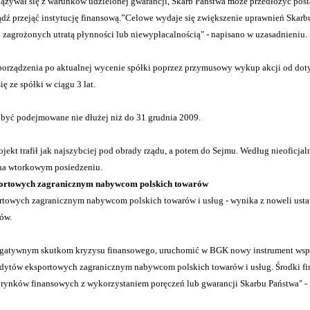
zywał się z warunków udzielonej gwarancji, Skarb Państwa może przedłożyć posi
dź przejąć instytucję finansową.”Celowe wydaje się zwiększenie uprawnień Skar
h zagrożonych utratą płynności lub niewypłacalnością" - napisano w uzasadnieniu.
zporządzenia po aktualnej wycenie spółki poprzez przymusowy wykup akcji od dot
 ze spółki w ciągu 3 lat.
 być podejmowane nie dłużej niż do 31 grudnia 2009.
rojekt trafił jak najszybciej pod obrady rządu, a potem do Sejmu. Według nieoficja
 na wtorkowym posiedzeniu.
portowych zagranicznym nabywcom polskich towarów
rtowych zagranicznym nabywcom polskich towarów i usług - wynika z noweli ust
ów.
negatywnym skutkom kryzysu finansowego, uruchomić w BGK nowy instrument wsp
edytów eksportowych zagranicznym nabywcom polskich towarów i usług. Środki f
rynków finansowych z wykorzystaniem poręczeń lub gwarancji Skarbu Państwa" - 