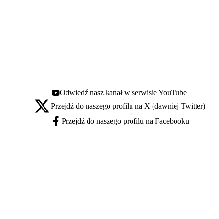
Odwiedź nasz kanał w serwisie YouTube
Youtube - otwiera się w nowej karcie
Przejdź do naszego profilu na X (dawniej Twitter)
X - otwiera się w nowej karcie
Przejdź do naszego profilu na Facebooku
Facebook - otwiera się w nowej karcie