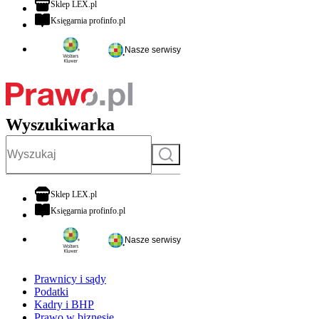
otwiera się w nowej karcie
Sklep LEX.pl
otwiera się w nowej karcie
Księgarnia profinfo.pl
Nasze serwisy
Wyszukiwarka
Szukaj
otwiera się w nowej karcie
Sklep LEX.pl
otwiera się w nowej karcie
Księgarnia profinfo.pl
Nasze serwisy
Prawnicy i sądy
Podatki
Kadry i BHP
Prawo w biznesie