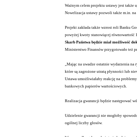
Ważnym celem projektu ustawy jest także 
Nowelizacja ustawy pozwoli także m.in. na
Projekt zakłada także wzrost roli Banku G
powyżej kwoty stanowiącej równowartość 1
Skarb Państwa będzie miał możliwość dok
Ministerstwo Finansów przygotowało też pr
„
Mając na uwadze ostatnie wydarzenia na r
które są zagrożone utratą płynności lub ni
Ustawa umożliwiałaby reakcję na problemy 
bankowych papierów wartościowych.
Realizacja gwarancji będzie następować wó
Udzielenie gwarancji nie mogłoby spowodow
ogólnej liczby głosów.