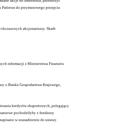
adane akcje do umorzenia, przedłożyć
bu Państwa do przymusowego przejęcia
ychczasowych akcjonariuszy. Skarb
lnych informacji z Ministerstwa Finansów
awy o Banku Gospodarstwa Krajowego,
ierania kredytów eksportowych, polegający
inansowe pochodziłyby z funduszy
napisano w uzasadnieniu do ustawy.