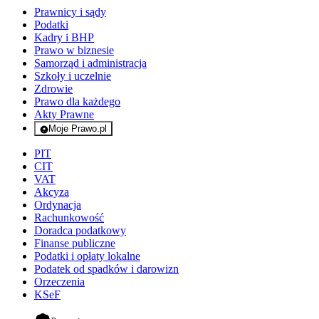
Prawnicy i sądy
Podatki
Kadry i BHP
Prawo w biznesie
Samorząd i administracja
Szkoły i uczelnie
Zdrowie
Prawo dla każdego
Akty Prawne
Moje Prawo.pl
- rejestracja i logowanie do serwisu
PIT
CIT
VAT
Akcyza
Ordynacja
Rachunkowość
Doradca podatkowy
Finanse publiczne
Podatki i opłaty lokalne
Podatek od spadków i darowizn
Orzeczenia
KSeF