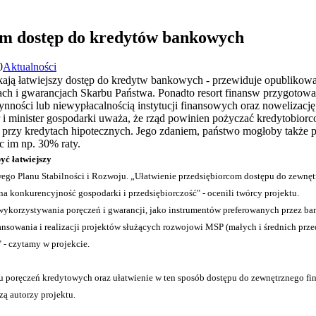
om dostęp do kredytów bankowych
0
Aktualności
skają łatwiejszy dostęp do kredytw bankowych - przewiduje opublikow
ach i gwarancjach Skarbu Państwa. Ponadto resort finansw przygotował
ynności lub niewypłacalnością instytucji finansowych oraz nowelizac
 minister gospodarki uważa, że rząd powinien pożyczać kredytobio
przy kredytach hipotecznych. Jego zdaniem, państwo mogłoby także 
c im np. 30% raty.
yć łatwiejszy
ego Planu Stabilności i Rozwoju. „Ułatwienie przedsiębiorcom dostępu do zewnęt
 konkurencyjność gospodarki i przedsiębiorczość" - ocenili twórcy projektu.
 wykorzystywania poręczeń i gwarancji, jako instrumentów preferowanych przez ban
nsowania i realizacji projektów służących rozwojowi MSP (małych i średnich przed
- czytamy w projekcie.
 poręczeń kredytowych oraz ułatwienie w ten sposób dostępu do zewnętrznego fi
zą autorzy projektu.