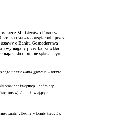
any przez Ministerstwo Finansw
 projekt ustawy o wspieraniu przez
ję ustawy o Banku Gospodarstwa
rcom wymagany przez banki wkład
pomagać klientom nie spłacającym
rznego finansowania (głównie w formie
ki oraz inne instytucje i podmioty
siębiorstw) i/lub ułatwiających
nansowania (głównie w formie kredytów)