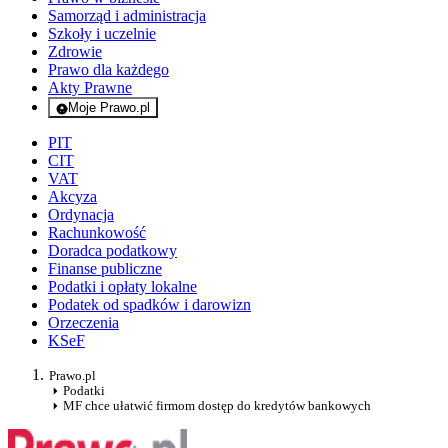
Samorząd i administracja
Szkoły i uczelnie
Zdrowie
Prawo dla każdego
Akty Prawne
Moje Prawo.pl
- rejestracja i logowanie do serwisu
PIT
CIT
VAT
Akcyza
Ordynacja
Rachunkowość
Doradca podatkowy
Finanse publiczne
Podatki i opłaty lokalne
Podatek od spadków i darowizn
Orzeczenia
KSeF
Prawo.pl
Podatki
MF chce ułatwić firmom dostęp do kredytów bankowych