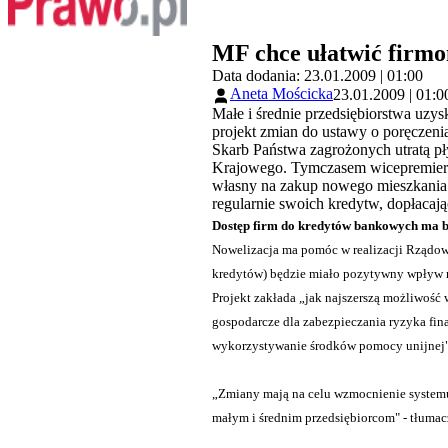
MF chce ułatwić firm
Data dodania: 23.01.2009 | 01:00
Aneta Mościcka
23.01.2009 | 01:0
Małe i średnie przedsiębiorstwa uzy
projekt zmian do ustawy o poręczeni
Skarb Państwa zagrożonych utratą pł
Krajowego. Tymczasem wicepremier i
własny na zakup nowego mieszkania 
regularnie swoich kredytw, dopłacają
Dostęp firm do kredytów bankowych ma b
Nowelizacja ma pomóc w realizacji Rządow
kredytów) będzie miało pozytywny wpływ na
Projekt zakłada „jak najszerszą możliwość
gospodarcze dla zabezpieczania ryzyka fina
wykorzystywanie środków pomocy unijnej" 
„Zmiany mają na celu wzmocnienie systemu
małym i średnim przedsiębiorcom" - tłumac