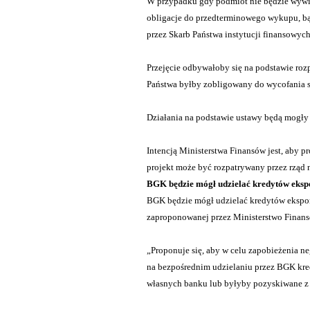
W przypadku gdy podmiot nie będzie wywią
obligacje do przedterminowego wykupu, bą
przez Skarb Państwa instytucji finansowyc
Przejęcie odbywałoby się na podstawie ro
Państwa byłby zobligowany do wycofania się
Działania na podstawie ustawy będą mogły
Intencją Ministerstwa Finansów jest, aby p
projekt może być rozpatrywany przez rząd
BGK będzie mógł udzielać kredytów eks
BGK będzie mógł udzielać kredytów ekspo
zaproponowanej przez Ministerstwo Finans
„
Proponuje się, aby w celu zapobieżenia 
na bezpośrednim udzielaniu przez BGK kr
własnych banku lub byłyby pozyskiwane z 