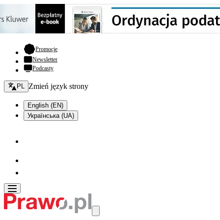
- otwiera się w nowej karcie
Promocje
Newsletter
Podcasty
Zmień język - bieżący:
Zmień język strony
PL
English (EN)
Українська (UA)