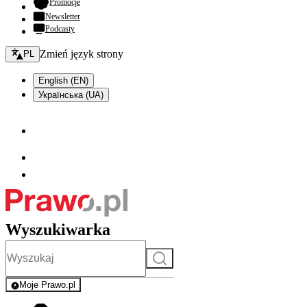
- otwiera się w nowej karcie
Promocje
Newsletter
Podcasty
Zmień język - bieżący:
Zmień język strony
PL
English (EN)
Українська (UA)
Wyszukiwarka
Szukaj
Moje Prawo.pl
- rejestracja i logowanie do serwisu