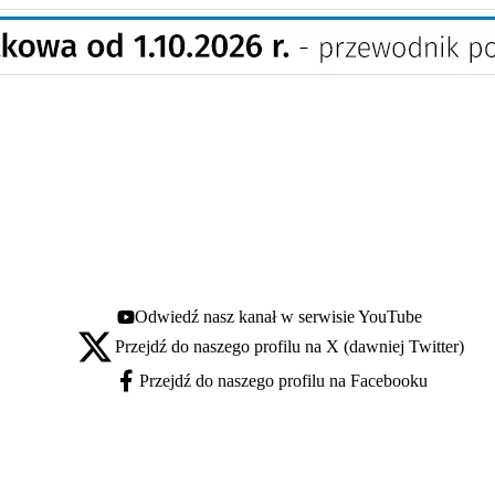
Odwiedź nasz kanał w serwisie YouTube
Youtube - otwiera się w nowej karcie
Przejdź do naszego profilu na X (dawniej Twitter)
X - otwiera się w nowej karcie
Przejdź do naszego profilu na Facebooku
Facebook - otwiera się w nowej karcie