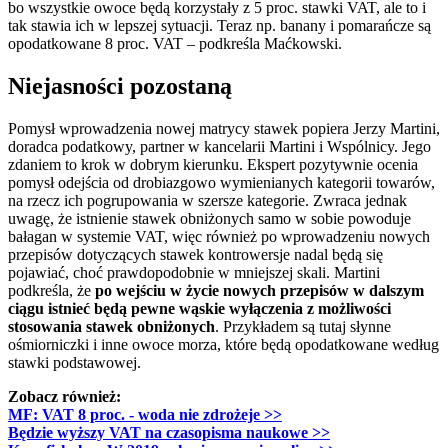
bo wszystkie owoce będą korzystały z 5 proc. stawki VAT, ale to i
tak stawia ich w lepszej sytuacji. Teraz np. banany i pomarańcze są
opodatkowane 8 proc. VAT – podkreśla Maćkowski.
Niejasności pozostaną
Pomysł wprowadzenia nowej matrycy stawek popiera Jerzy Martini,
doradca podatkowy, partner w kancelarii Martini i Wspólnicy. Jego
zdaniem to krok w dobrym kierunku. Ekspert pozytywnie ocenia
pomysł odejścia od drobiazgowo wymienianych kategorii towarów,
na rzecz ich pogrupowania w szersze kategorie. Zwraca jednak
uwagę, że istnienie stawek obniżonych samo w sobie powoduje
bałagan w systemie VAT, więc również po wprowadzeniu nowych
przepisów dotyczących stawek kontrowersje nadal będą się
pojawiać, choć prawdopodobnie w mniejszej skali. Martini
podkreśla, że
po wejściu w życie nowych przepisów w dalszym
ciągu istnieć będą pewne wąskie wyłączenia z możliwości
stosowania stawek obniżonych
. Przykładem są tutaj słynne
ośmiorniczki i inne owoce morza, które będą opodatkowane według
stawki podstawowej.
Zobacz również:
MF: VAT 8 proc. - woda nie zdrożeje
>>
Będzie wyższy VAT na czasopisma naukowe
>>