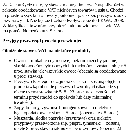
Wejście w życie matrycy stawek ma wyeliminować wątpliwości w
zakresie opodatkowania VAT niektórych towarów i usług. Chodzi
tu przede wszystkim o towary podobne np. ciastka, pieczywo, soki,
przyprawy itd. Nie będzie trzeba odwoływać się do PKWiU 2008.
W klasyfikacji towarów przy określaniu prawidłowej stawki VAT
ma pomóc Nomenklatura Scalona.
Przyjęty przez rząd projekt przewiduje:
Obniżenie stawek VAT na niektóre produkty
Owoce tropikalne i cytrusowe, niektóre orzechy jadalne,
skórki owoców cytrusowych lub melonów – zostaną objęte 5
proc. stawką jak wszystkie owoce (obecnie są opodatkowane
8 proc. stawką).
Pieczywo każdego rodzaju oraz ciastka – zostaną objęte 5
proc. stawką (obecnie pieczywo i wyroby ciastkarskie są
objęte trzema stawkami: 5, 8 i 23 proc. w zależności od
terminu przydatności do spożycia lub daty minimalnej
trwałości).
Zupy, buliony, żywność homogenizowana i dietetyczna –
będą opodatkowane stawką 5 proc. (obecnie jest 8 proc.).
Musztarda, słodka papryka (przyprawa) oraz niektóre
przyprawy przetworzone (np. pieprz, tymianek) – zostaną
objęte 8 proc. stawką jak pozostałe przyprawy (obecnie 23