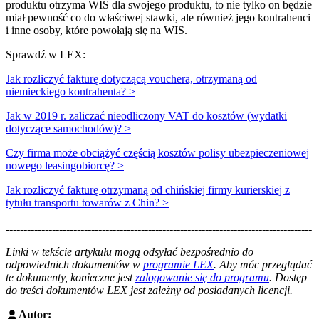
produktu otrzyma WIS dla swojego produktu, to nie tylko on będzie
miał pewność co do właściwej stawki, ale również jego kontrahenci
i inne osoby, które powołają się na WIS.
Sprawdź w LEX:
Jak rozliczyć fakturę dotyczącą vouchera, otrzymaną od
niemieckiego kontrahenta? >
Jak w 2019 r. zaliczać nieodliczony VAT do kosztów (wydatki
dotyczące samochodów)? >
Czy firma może obciążyć częścią kosztów polisy ubezpieczeniowej
nowego leasingobiorcę? >
Jak rozliczyć fakturę otrzymaną od chińskiej firmy kurierskiej z
tytułu transportu towarów z Chin? >
--------------------------------------------------------------------------------------
--------------------------------------------------------
Linki w tekście artykułu mogą odsyłać bezpośrednio do
odpowiednich dokumentów w
programie LEX
. Aby móc przeglądać
te dokumenty, konieczne jest
zalogowanie się do programu
. Dostęp
do treści dokumentów LEX jest zależny od posiadanych licencji.
Autor: