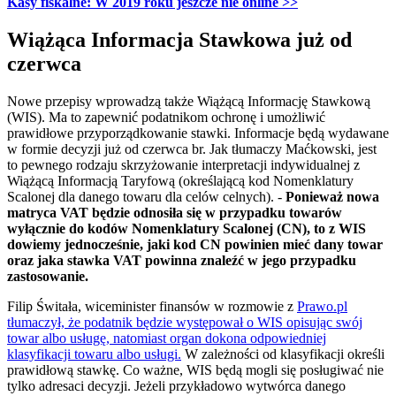
Kasy fiskalne: W 2019 roku jeszcze nie online >>
Wiążąca Informacja Stawkowa już od
czerwca
Nowe przepisy wprowadzą także Wiążącą Informację Stawkową
(WIS). Ma to zapewnić podatnikom ochronę i umożliwić
prawidłowe przyporządkowanie stawki. Informacje będą wydawane
w formie decyzji już od czerwca br. Jak tłumaczy Maćkowski, jest
to pewnego rodzaju skrzyżowanie interpretacji indywidualnej z
Wiążącą Informacją Taryfową (określającą kod Nomenklatury
Scalonej dla danego towaru dla celów celnych). -
Ponieważ nowa
matryca VAT będzie odnosiła się w przypadku towarów
wyłącznie do kodów Nomenklatury Scalonej (CN), to z WIS
dowiemy jednocześnie, jaki kod CN powinien mieć dany towar
oraz jaka stawka VAT powinna znaleźć w jego przypadku
zastosowanie.
Filip Świtała, wiceminister finansów w rozmowie z
Prawo.pl
tłumaczył, że podatnik będzie występował o WIS opisując swój
towar albo usługę, natomiast organ dokona odpowiedniej
klasyfikacji towaru albo usługi.
W zależności od klasyfikacji określi
prawidłową stawkę. Co ważne, WIS będą mogli się posługiwać nie
tylko adresaci decyzji. Jeżeli przykładowo wytwórca danego