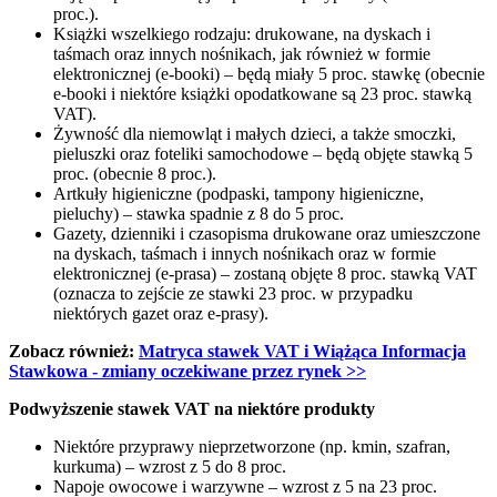
proc.).
Książki wszelkiego rodzaju: drukowane, na dyskach i
taśmach oraz innych nośnikach, jak również w formie
elektronicznej (e-booki) – będą miały 5 proc. stawkę (obecnie
e-booki i niektóre książki opodatkowane są 23 proc. stawką
VAT).
Żywność dla niemowląt i małych dzieci, a także smoczki,
pieluszki oraz foteliki samochodowe – będą objęte stawką 5
proc. (obecnie 8 proc.).
Artkuły higieniczne (podpaski, tampony higieniczne,
pieluchy) – stawka spadnie z 8 do 5 proc.
Gazety, dzienniki i czasopisma drukowane oraz umieszczone
na dyskach, taśmach i innych nośnikach oraz w formie
elektronicznej (e-prasa) – zostaną objęte 8 proc. stawką VAT
(oznacza to zejście ze stawki 23 proc. w przypadku
niektórych gazet oraz e-prasy).
Zobacz również:
Matryca stawek VAT i Wiążąca Informacja
Stawkowa - zmiany oczekiwane przez rynek >>
Podwyższenie stawek VAT na niektóre produkty
Niektóre przyprawy nieprzetworzone (np. kmin, szafran,
kurkuma) – wzrost z 5 do 8 proc.
Napoje owocowe i warzywne – wzrost z 5 na 23 proc.