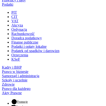
Prawnicy i sądy
Podatki
PIT
CIT
VAT
Akcyza
Ordynacja
Rachunkowość
Doradca podatkowy
Finanse publiczne
Podatki i opłaty lokalne
Podatek od spadków i darowizn
Orzeczenia
KSeF
Kadry i BHP
Prawo w biznesie
Samorząd i administracja
Szkoły i uczelnie
Zdrowie
Prawo dla każdego
Akty Prawne
- otwiera się w nowej karcie
Promocje