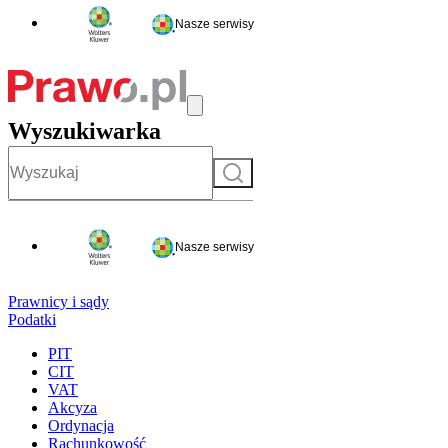
Nasze serwisy
Wyszukiwarka
Szukaj
Nasze serwisy
Prawnicy i sądy
Podatki
PIT
CIT
VAT
Akcyza
Ordynacja
Rachunkowość