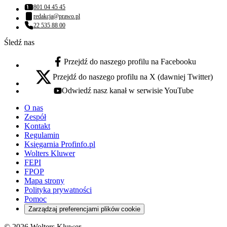
801 04 45 45
Numer telefonu:
redakcja@prawo.pl
Adres email:
22 535 88 00
Numer telefonu:
Śledź nas
Przejdź do naszego profilu na Facebooku
facebook - otwiera się w nowej karcie
Przejdź do naszego profilu na X (dawniej Twitter)
x - otwiera się w nowej karcie
Odwiedź nasz kanał w serwisie YouTube
youtube - otwiera się w nowej karcie
O nas
Zespół
Kontakt
Regulamin
Księgarnia Profinfo.pl
Wolters Kluwer
FEPI
FPOP
Mapa strony
Polityka prywatności
Pomoc
Zarządzaj preferencjami plików cookie
© 2026 Wolters Kluwer