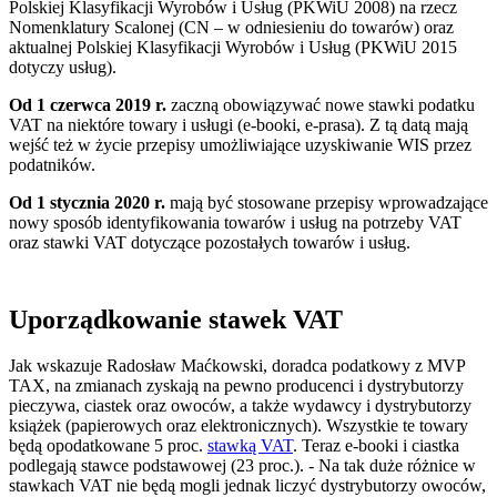
Polskiej Klasyfikacji Wyrobów i Usług (PKWiU 2008) na rzecz
Nomenklatury Scalonej (CN – w odniesieniu do towarów) oraz
aktualnej Polskiej Klasyfikacji Wyrobów i Usług (PKWiU 2015
dotyczy usług).
Od 1 czerwca 2019 r.
zaczną obowiązywać nowe stawki podatku
VAT na niektóre towary i usługi (e-booki, e-prasa). Z tą datą mają
wejść też w życie przepisy umożliwiające uzyskiwanie WIS przez
podatników.
Od 1 stycznia 2020 r.
mają być stosowane przepisy wprowadzające
nowy sposób identyfikowania towarów i usług na potrzeby VAT
oraz stawki VAT dotyczące pozostałych towarów i usług.
Uporządkowanie stawek VAT
Jak wskazuje Radosław Maćkowski, doradca podatkowy z MVP
TAX, na zmianach zyskają na pewno producenci i dystrybutorzy
pieczywa, ciastek oraz owoców, a także wydawcy i dystrybutorzy
książek (papierowych oraz elektronicznych). Wszystkie te towary
będą opodatkowane 5 proc.
stawką VAT
. Teraz e-booki i ciastka
podlegają stawce podstawowej (23 proc.). - Na tak duże różnice w
stawkach VAT nie będą mogli jednak liczyć dystrybutorzy owoców,