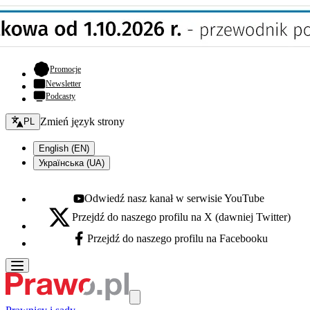
- otwiera się w nowej karcie
Promocje
Newsletter
Podcasty
Zmień język - bieżący:
Zmień język strony
PL
English (EN)
Українська (UA)
Odwiedź nasz kanał w serwisie YouTube
Youtube - otwiera się w nowej karcie
Przejdź do naszego profilu na X (dawniej Twitter)
X - otwiera się w nowej karcie
Przejdź do naszego profilu na Facebooku
Facebook - otwiera się w nowej karcie