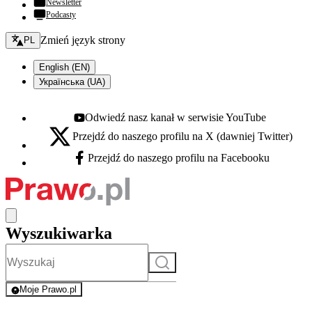
Newsletter
Podcasty
Zmień język - bieżący:
Zmień język strony
PL
English (EN)
Українська (UA)
Odwiedź nasz kanał w serwisie YouTube
Youtube - otwiera się w nowej karcie
Przejdź do naszego profilu na X (dawniej Twitter)
X - otwiera się w nowej karcie
Przejdź do naszego profilu na Facebooku
Facebook - otwiera się w nowej karcie
Wyszukiwarka
Szukaj
Moje Prawo.pl
- rejestracja i logowanie do serwisu