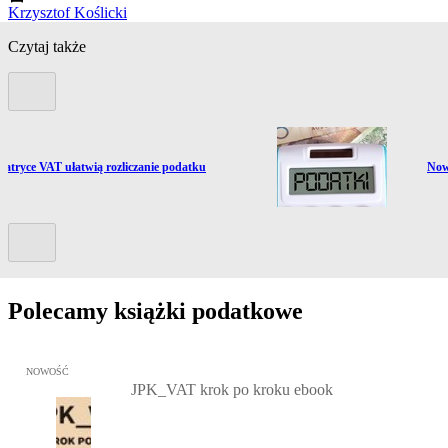
Krzysztof Koślicki
Czytaj także
Poprzedni slide
ź do artykułu:
Prze
atryce VAT ułatwią rozliczanie podatku
Now
Kolejny slide
Polecamy książki podatkowe
Przejdź do: JPK_VAT krok po kroku ebook, Patrycja Kubiesa - otw
NOWOŚĆ
JPK_VAT krok po kroku ebook