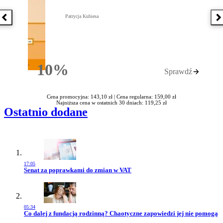
Patrycja Kubiesa
Poprzednia książka
N
10%
Sprawdź
Rabatu
Cena promocyjna: 143,10 zł |
Cena regularna: 159,00 zł
Najniższa cena w ostatnich 30 dniach: 119,25 zł
Ostatnio dodane
17:05
Przejdź do artykułu:
Senat za poprawkami do zmian w VAT
05:34
Przejdź do artykułu:
Co dalej z fundacją rodzinną? Chaotyczne zapowiedzi jej nie pomogą