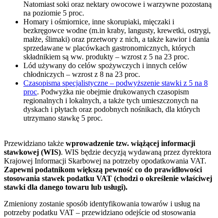
Natomiast soki oraz nektary owocowe i warzywne pozostaną
na poziomie 5 proc.
Homary i ośmiornice, inne skorupiaki, mięczaki i
bezkręgowce wodne (m.in kraby, langusty, krewetki, ostrygi,
małże, ślimaki) oraz przetwory z nich, a także kawior i dania
sprzedawane w placówkach gastronomicznych, których
składnikiem są ww. produkty – wzrost z 5 na 23 proc.
Lód używany do celów spożywczych i innych celów
chłodniczych – wzrost z 8 na 23 proc.
Czasopisma specjalistyczne – podwyższenie stawki z 5 na 8
proc
. Podwyżka nie obejmie drukowanych czasopism
regionalnych i lokalnych, a także tych umieszczonych na
dyskach i płytach oraz podobnych nośnikach, dla których
utrzymano stawkę 5 proc.
Przewidziano także
wprowadzenie tzw. wiążącej informacji
stawkowej (WIS)
. WIS będzie decyzją wydawaną przez dyrektora
Krajowej Informacji Skarbowej na potrzeby opodatkowania VAT.
Zapewni podatnikom większą pewność co do prawidłowości
stosowania stawek podatku VAT (chodzi o określenie właściwej
stawki dla danego towaru lub usługi).
Zmieniony zostanie sposób identyfikowania towarów i usług na
potrzeby podatku VAT – przewidziano odejście od stosowania