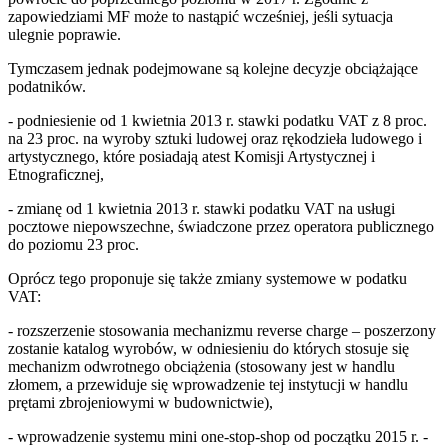
zapowiedziami MF może to nastąpić wcześniej, jeśli sytuacja
ulegnie poprawie.
Tymczasem jednak podejmowane są kolejne decyzje obciążające
podatników.
- podniesienie od 1 kwietnia 2013 r. stawki podatku VAT z 8 proc.
na 23 proc. na wyroby sztuki ludowej oraz rękodzieła ludowego i
artystycznego, które posiadają atest Komisji Artystycznej i
Etnograficznej,
- zmianę od 1 kwietnia 2013 r. stawki podatku VAT na usługi
pocztowe niepowszechne, świadczone przez operatora publicznego
do poziomu 23 proc.
Oprócz tego proponuje się także zmiany systemowe w podatku
VAT:
- rozszerzenie stosowania mechanizmu reverse charge – poszerzony
zostanie katalog wyrobów, w odniesieniu do których stosuje się
mechanizm odwrotnego obciążenia (stosowany jest w handlu
złomem, a przewiduje się wprowadzenie tej instytucji w handlu
prętami zbrojeniowymi w budownictwie),
- wprowadzenie systemu mini one-stop-shop od początku 2015 r. -