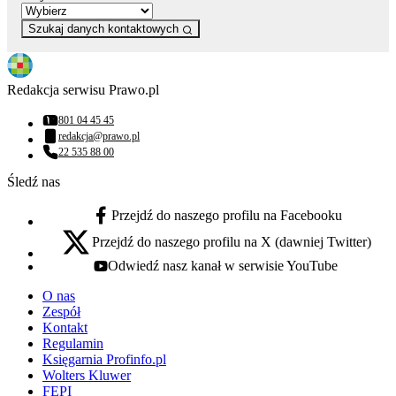
Szukaj danych kontaktowych
Redakcja serwisu Prawo.pl
801 04 45 45
Numer telefonu:
redakcja@prawo.pl
Adres email:
22 535 88 00
Numer telefonu:
Śledź nas
Przejdź do naszego profilu na Facebooku
facebook - otwiera się w nowej karcie
Przejdź do naszego profilu na X (dawniej Twitter)
x - otwiera się w nowej karcie
Odwiedź nasz kanał w serwisie YouTube
youtube - otwiera się w nowej karcie
O nas
Zespół
Kontakt
Regulamin
Księgarnia Profinfo.pl
Wolters Kluwer
FEPI