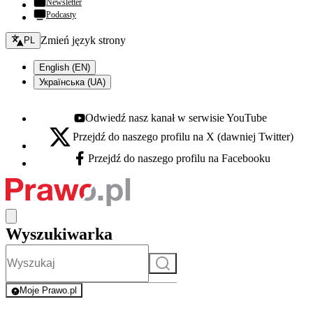
Newsletter
Podcasty
Zmień język - bieżący:
Zmień język strony
PL
English (EN)
Українська (UA)
Odwiedź nasz kanał w serwisie YouTube
Youtube - otwiera się w nowej karcie
Przejdź do naszego profilu na X (dawniej Twitter)
X - otwiera się w nowej karcie
Przejdź do naszego profilu na Facebooku
Facebook - otwiera się w nowej karcie
Wyszukiwarka
Szukaj
Moje Prawo.pl
- rejestracja i logowanie do serwisu