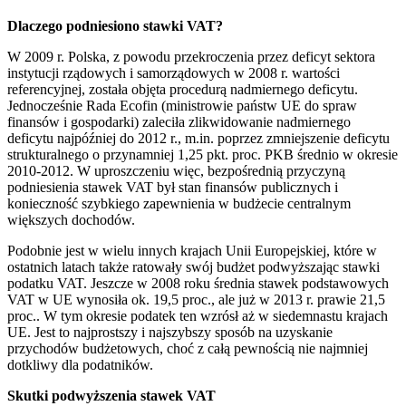
Dlaczego podniesiono stawki VAT?
W 2009 r. Polska, z powodu przekroczenia przez deficyt sektora
instytucji rządowych i samorządowych w 2008 r. wartości
referencyjnej, została objęta procedurą nadmiernego deficytu.
Jednocześnie Rada Ecofin (ministrowie państw UE do spraw
finansów i gospodarki) zaleciła zlikwidowanie nadmiernego
deficytu najpóźniej do 2012 r., m.in. poprzez zmniejszenie deficytu
strukturalnego o przynamniej 1,25 pkt. proc. PKB średnio w okresie
2010-2012. W uproszczeniu więc, bezpośrednią przyczyną
podniesienia stawek VAT był stan finansów publicznych i
konieczność szybkiego zapewnienia w budżecie centralnym
większych dochodów.
Podobnie jest w wielu innych krajach Unii Europejskiej, które w
ostatnich latach także ratowały swój budżet podwyższając stawki
podatku VAT. Jeszcze w 2008 roku średnia stawek podstawowych
VAT w UE wynosiła ok. 19,5 proc., ale już w 2013 r. prawie 21,5
proc.. W tym okresie podatek ten wzrósł aż w siedemnastu krajach
UE. Jest to najprostszy i najszybszy sposób na uzyskanie
przychodów budżetowych, choć z całą pewnością nie najmniej
dotkliwy dla podatników.
Skutki podwyższenia stawek VAT