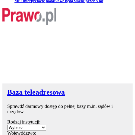
Przejdź do artykułu:
MF: Interpretacje podatkowe będą ważne przez 5 lat
Baza teleadresowa
Sprawdź darmowy dostęp do pełnej bazy m.in. sądów i
urzędów.
Rodzaj instytucji:
Województwo: