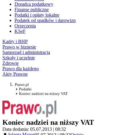
Doradca podatkowy
Finanse publiczne
Podatki i opłaty lokalne
Podatek od spadków i darowizn
Orzeczenia
KSeF
Kadry i BHP
Prawo w biznesie
Samorząd i administracja
Szkoły i uczelnie
Zdrowie
Prawo dla każdego
Akty Prawne
Prawo.pl
Podatki
Koniec nadziei na niższy VAT
Koniec nadziei na niższy VAT
Data dodania: 05.07.2013 | 08:32
Jolanta Mazur
05.07.2013 | 08:32
Opinie