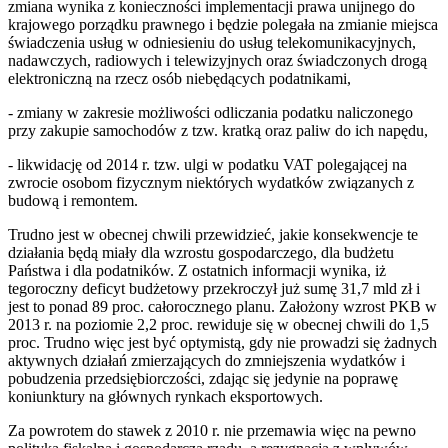
zmiana wynika z konieczności implementacji prawa unijnego do
krajowego porządku prawnego i będzie polegała na zmianie miejsca
świadczenia usług w odniesieniu do usług telekomunikacyjnych,
nadawczych, radiowych i telewizyjnych oraz świadczonych drogą
elektroniczną na rzecz osób niebędących podatnikami,
- zmiany w zakresie możliwości odliczania podatku naliczonego
przy zakupie samochodów z tzw. kratką oraz paliw do ich napędu,
- likwidację od 2014 r. tzw. ulgi w podatku VAT polegającej na
zwrocie osobom fizycznym niektórych wydatków związanych z
budową i remontem.
Trudno jest w obecnej chwili przewidzieć, jakie konsekwencje te
działania będą miały dla wzrostu gospodarczego, dla budżetu
Państwa i dla podatników. Z ostatnich informacji wynika, iż
tegoroczny deficyt budżetowy przekroczył już sumę 31,7 mld zł i
jest to ponad 89 proc. całorocznego planu. Założony wzrost PKB w
2013 r. na poziomie 2,2 proc. rewiduje się w obecnej chwili do 1,5
proc. Trudno więc jest być optymistą, gdy nie prowadzi się żadnych
aktywnych działań zmierzających do zmniejszenia wydatków i
pobudzenia przedsiębiorczości, zdając się jedynie na poprawę
koniunktury na głównych rynkach eksportowych.
Za powrotem do stawek z 2010 r. nie przemawia więc na pewno