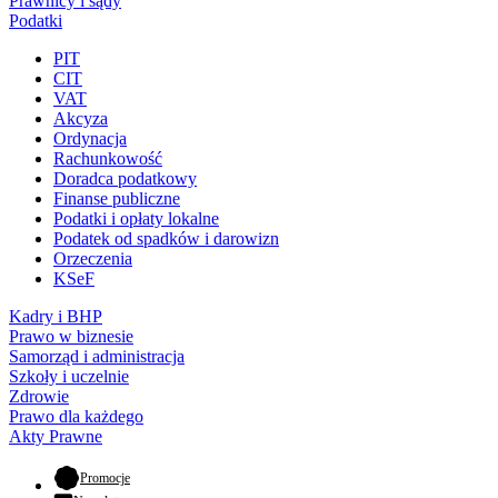
Prawnicy i sądy
Podatki
PIT
CIT
VAT
Akcyza
Ordynacja
Rachunkowość
Doradca podatkowy
Finanse publiczne
Podatki i opłaty lokalne
Podatek od spadków i darowizn
Orzeczenia
KSeF
Kadry i BHP
Prawo w biznesie
Samorząd i administracja
Szkoły i uczelnie
Zdrowie
Prawo dla każdego
Akty Prawne
- otwiera się w nowej karcie
Promocje