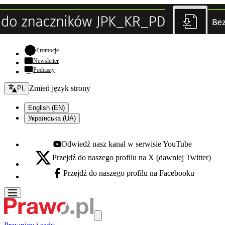
- otwiera się w nowej karcie
Promocje
Newsletter
Podcasty
Zmień język - bieżący:
Zmień język strony
PL
English (EN)
Українська (UA)
Odwiedź nasz kanał w serwisie YouTube
Youtube - otwiera się w nowej karcie
Przejdź do naszego profilu na X (dawniej Twitter)
X - otwiera się w nowej karcie
Przejdź do naszego profilu na Facebooku
Facebook - otwiera się w nowej karcie