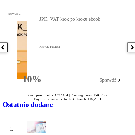
Przejdź do: JPK_VAT krok po kroku ebook, Patrycja Kubiesa - otw
NOWOŚĆ
JPK_VAT krok po kroku ebook
Patrycja Kubiesa
Poprzednia książka
N
10%
Sprawdź
Rabatu
Cena promocyjna: 143,10 zł |
Cena regularna: 159,00 zł
Najniższa cena w ostatnich 30 dniach: 119,25 zł
Ostatnio dodane