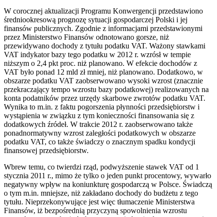
W corocznej aktualizacji Programu Konwergencji przedstawiono
średniookresową prognozę sytuacji gospodarczej Polski i jej
finansów publicznych. Zgodnie z informacjami przedstawionymi
przez Ministerstwo Finansów odnotowano gorsze, niż
przewidywano dochody z tytułu podatku VAT. Ważony stawkami
VAT indykator bazy tego podatku w 2012 r. wzrósł w tempie
niższym o 2,4 pkt proc. niż planowano. W efekcie dochodów z
VAT było ponad 12 mld zł mniej, niż planowano. Dodatkowo, w
obszarze podatku VAT zaobserwowano wysoki wzrost (znacznie
przekraczający tempo wzrostu bazy podatkowej) realizowanych na
konta podatników przez urzędy skarbowe zwrotów podatku VAT.
Wynika to m.in. z faktu pogorszenia płynności przedsiębiorstw i
wystąpienia w związku z tym konieczności finansowania się z
dodatkowych źródeł. W trakcie 2012 r. zaobserwowano także
ponadnormatywny wzrost zaległości podatkowych w obszarze
podatku VAT, co także świadczy o znacznym spadku kondycji
finansowej przedsiębiorstw.
Wbrew temu, co twierdzi rząd, podwyższenie stawek VAT od 1
stycznia 2011 r., mimo że tylko o jeden punkt procentowy, wywarło
negatywny wpływ na koniunkturę gospodarczą w Polsce. Świadczą
o tym m.in. mniejsze, niż zakładano dochody do budżetu z tego
tytułu. Nieprzekonywujące jest więc tłumaczenie Ministerstwa
Finansów, iż bezpośrednią przyczyną spowolnienia wzrostu