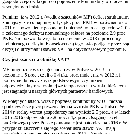
gospodarczego w kraju było pogorszenie koniunktury w otoczeniu
zewnętrznym Polski.
Pomimo, iż w 2012 r. (według szacunków MF) deficyt strukturalny
zmniejszył się co najmniej o 1,7 pkt. proc. PKB w porównaniu do
2011 r., spowolnienie gospodarki uniemożliwiło osiągnięcie w 2012
r. założonego deficytu nominalnego sektora na poziomie 2,9 proc
PKB. Nie pozwoliło więc to na uchylenie w 2013 r. procedury
nadmiernego deficytu. Konsekwencją tego było podjęcie przez rząd
decyzji o utrzymaniu stawek VAT na dotychczasowym poziomie.
Czy jest szansa na obniżkę VAT?
MF prognozuje wzrost gospodarczy w Polsce w 2013 r. na
poziomie 1,5 proc., czyli o 0,4 pkt. proc. mniej, niż w 2012 r. i
ponownie tłumaczy się, iż podstawowym czynnikiem
odpowiedzialnym za wolniejsze tempo wzrostu w roku bieżącym
jest stagnacja u naszych głównych partnerów handlowych.
W kolejnych latach, wraz z poprawą koniunktury w UE można
spodziewać się przyspieszenia tempa wzrostu PKB w Polsce. W
2014 r. realny wzrost gospodarczy ma wynieść 2,5 proc., a w latach
2015-2016 odpowiednio 3,8 proc. i 4,3 proc. Osiągnięcie celu
budżetowego przez Polskę planowane jest natomiast na 2016 r. W
przypadku ziszczenia się tego scenariusza stawki VAT mają
powrócić do poprzedniego poziomu w 2017 r. Zgodnie z