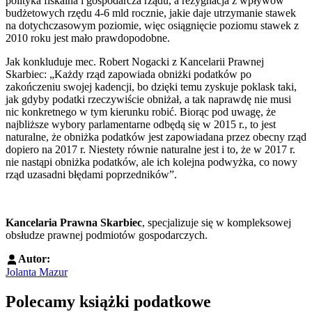
polityka fiskalna i gospodarcza rządu, a rezygnacja z wpływów
budżetowych rzędu 4-6 mld rocznie, jakie daje utrzymanie stawek
na dotychczasowym poziomie, więc osiągnięcie poziomu stawek z
2010 roku jest mało prawdopodobne.
Jak konkluduje mec. Robert Nogacki z Kancelarii Prawnej
Skarbiec: „Każdy rząd zapowiada obniżki podatków po
zakończeniu swojej kadencji, bo dzięki temu zyskuje poklask taki,
jak gdyby podatki rzeczywiście obniżał, a tak naprawdę nie musi
nic konkretnego w tym kierunku robić. Biorąc pod uwagę, że
najbliższe wybory parlamentarne odbędą się w 2015 r., to jest
naturalne, że obniżka podatków jest zapowiadana przez obecny rząd
dopiero na 2017 r. Niestety równie naturalne jest i to, że w 2017 r.
nie nastąpi obniżka podatków, ale ich kolejna podwyżka, co nowy
rząd uzasadni błędami poprzedników”.
Kancelaria Prawna Skarbiec
, specjalizuje się w kompleksowej
obsłudze prawnej podmiotów gospodarczych.
Autor:
Jolanta Mazur
Polecamy książki podatkowe