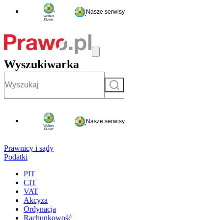
Nasze serwisy
Wyszukiwarka
Szukaj
Nasze serwisy
Prawnicy i sądy
Podatki
PIT
CIT
VAT
Akcyza
Ordynacja
Rachunkowość