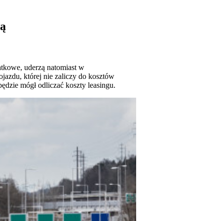
wą
datkowe, uderzą natomiast w
jazdu, której nie zaliczy do kosztów
będzie mógł odliczać koszty leasingu.