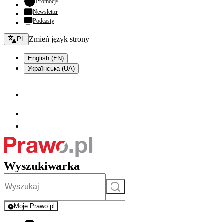
- otwiera się w nowej karcie
Promocje
Newsletter
Podcasty
Zmień język - bieżący:
Zmień język strony
PL
English (EN)
Українська (UA)
Wyszukiwarka
Szukaj
Moje Prawo.pl
- rejestracja i logowanie do serwisu