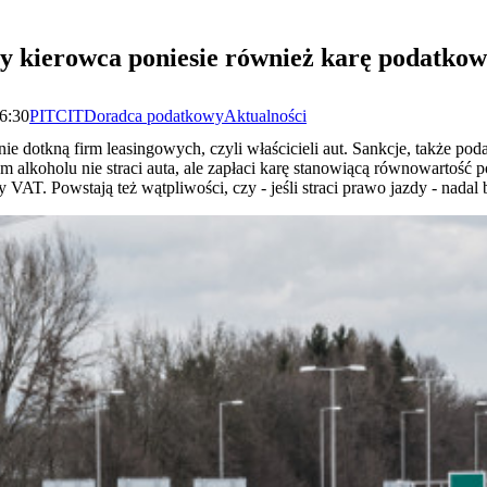
ny kierowca poniesie również karę podatko
06:30
PIT
CIT
Doradca podatkowy
Aktualności
e dotkną firm leasingowych, czyli właścicieli aut. Sankcje, także po
 alkoholu nie straci auta, ale zapłaci karę stanowiącą równowartość po
VAT. Powstają też wątpliwości, czy - jeśli straci prawo jazdy - nadal 