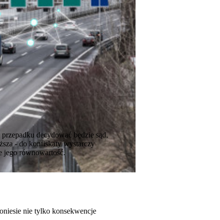
O przepadku decydować będzie sąd,
sza - do konfiskaty wystarczy
ie jego równowartość.
oniesie nie tylko konsekwencje