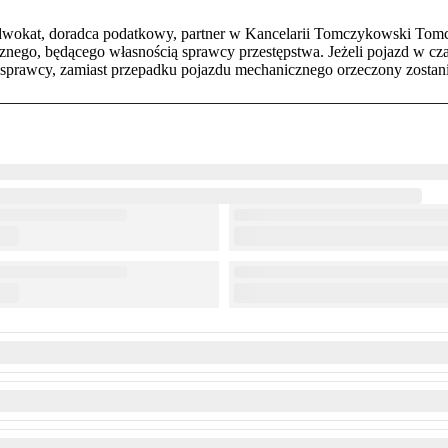
 adwokat, doradca podatkowy, partner w Kancelarii Tomczykowski To
nego, będącego własnością sprawcy przestępstwa. Jeżeli pojazd w czas
i sprawcy, zamiast przepadku pojazdu mechanicznego orzeczony zostan