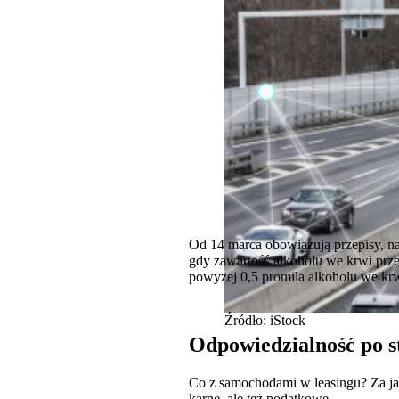
Od 14 marca obowiązują przepisy, n
gdy zawartość alkoholu we krwi prze
powyżej 0,5 promila alkoholu we krwi
Źródło: iStock
Odpowiedzialność po st
Co z samochodami w leasingu? Za j
karne, ale też podatkowe.