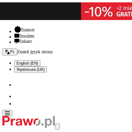
- otwiera się w nowej karcie
Promocje
Newsletter
Podcasty
Zmień język - bieżący:
Zmień język strony
PL
English (EN)
Українська (UA)