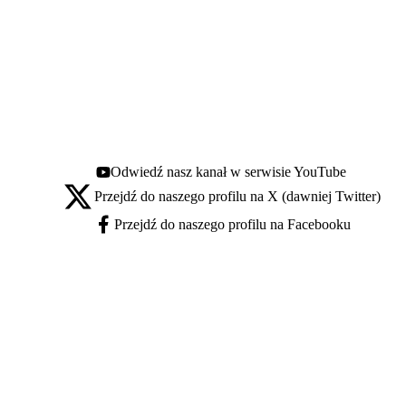
Odwiedź nasz kanał w serwisie YouTube
Youtube - otwiera się w nowej karcie
Przejdź do naszego profilu na X (dawniej Twitter)
X - otwiera się w nowej karcie
Przejdź do naszego profilu na Facebooku
Facebook - otwiera się w nowej karcie