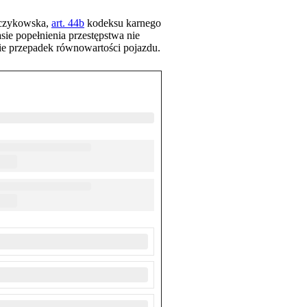
mczykowska,
art. 44b
kodeksu karnego
ie popełnienia przestępstwa nie
ie przepadek równowartości pojazdu.