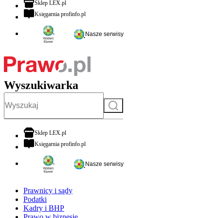
otwiera się w nowej karcie
Sklep LEX.pl
otwiera się w nowej karcie
Księgarnia profinfo.pl
Nasze serwisy
Wyszukiwarka
Szukaj
otwiera się w nowej karcie
Sklep LEX.pl
otwiera się w nowej karcie
Księgarnia profinfo.pl
Nasze serwisy
Prawnicy i sądy
Podatki
Kadry i BHP
Prawo w biznesie