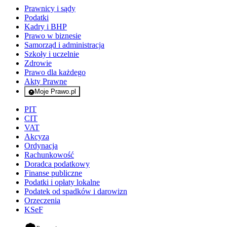
Prawnicy i sądy
Podatki
Kadry i BHP
Prawo w biznesie
Samorząd i administracja
Szkoły i uczelnie
Zdrowie
Prawo dla każdego
Akty Prawne
Moje Prawo.pl
- rejestracja i logowanie do serwisu
PIT
CIT
VAT
Akcyza
Ordynacja
Rachunkowość
Doradca podatkowy
Finanse publiczne
Podatki i opłaty lokalne
Podatek od spadków i darowizn
Orzeczenia
KSeF