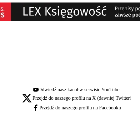
Odwiedź nasz kanał w serwisie YouTube
Youtube - otwiera się w nowej karcie
Przejdź do naszego profilu na X (dawniej Twitter)
X - otwiera się w nowej karcie
Przejdź do naszego profilu na Facebooku
Facebook - otwiera się w nowej karcie