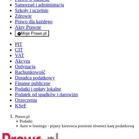
Samorząd i administracja
Szkoły i uczelnie
Zdrowie
Prawo dla każdego
Akty Prawne
Moje Prawo.pl
- rejestracja i logowanie do serwisu
PIT
CIT
VAT
Akcyza
Ordynacja
Rachunkowość
Doradca podatkowy
Finanse publiczne
Podatki i opłaty lokalne
Podatek od spadków i darowizn
Orzeczenia
KSeF
Prawo.pl
Podatki
Auto w leasingu - pijany kierowca poniesie również karę podatkową