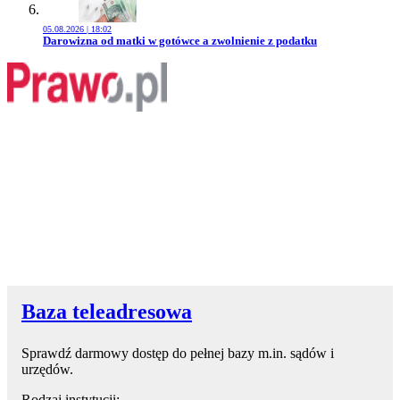
05.08.2026 | 18:02
Przejdź do artykułu:
Darowizna od matki w gotówce a zwolnienie z podatku
Baza teleadresowa
Sprawdź darmowy dostęp do pełnej bazy m.in. sądów i
urzędów.
Rodzaj instytucji: