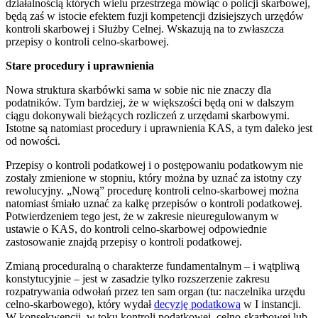
działalnością których wielu przestrzega mówiąc o policji skarbowej,
będą zaś w istocie efektem fuzji kompetencji dzisiejszych urzędów
kontroli skarbowej i Służby Celnej. Wskazują na to zwłaszcza
przepisy o kontroli celno-skarbowej.
Stare procedury i uprawnienia
Nowa struktura skarbówki sama w sobie nic nie znaczy dla
podatników. Tym bardziej, że w większości będą oni w dalszym
ciągu dokonywali bieżących rozliczeń z urzędami skarbowymi.
Istotne są natomiast procedury i uprawnienia KAS, a tym daleko jest
od nowości.
Przepisy o kontroli podatkowej i o postępowaniu podatkowym nie
zostały zmienione w stopniu, który można by uznać za istotny czy
rewolucyjny. „Nową” procedurę kontroli celno-skarbowej można
natomiast śmiało uznać za kalkę przepisów o kontroli podatkowej.
Potwierdzeniem tego jest, że w zakresie nieuregulowanym w
ustawie o KAS, do kontroli celno-skarbowej odpowiednie
zastosowanie znajdą przepisy o kontroli podatkowej.
Zmianą proceduralną o charakterze fundamentalnym – i wątpliwą
konstytucyjnie – jest w zasadzie tylko rozszerzenie zakresu
rozpatrywania odwołań przez ten sam organ (tu: naczelnika urzędu
celno-skarbowego), który wydał
decyzję podatkową
w I instancji.
W konsekwencji, w toku kontroli podatkowej, celno-skarbowej lub