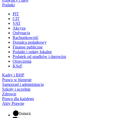
Prawnicy i sądy
Podatki
PIT
CIT
VAT
Akcyza
Ordynacja
Rachunkowość
Doradca podatkowy
Finanse publiczne
Podatki i opłaty lokalne
Podatek od spadków i darowizn
Orzeczenia
KSeF
Kadry i BHP
Prawo w biznesie
Samorząd i administracja
Szkoły i uczelnie
Zdrowie
Prawo dla każdego
Akty Prawne
- otwiera się w nowej karcie
Promocje