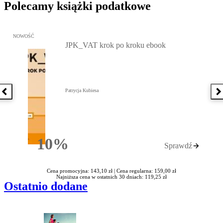
Polecamy książki podatkowe
Przejdź do: JPK_VAT krok po kroku ebook, Patrycja Kubiesa - otw
NOWOŚĆ
JPK_VAT krok po kroku ebook
Patrycja Kubiesa
Poprzednia książka
N
10%
Sprawdź
Rabatu
Cena promocyjna: 143,10 zł |
Cena regularna: 159,00 zł
Najniższa cena w ostatnich 30 dniach: 119,25 zł
Ostatnio dodane