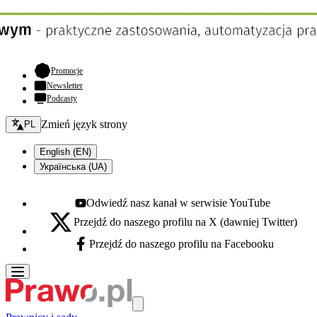
- otwiera się w nowej karcie
Promocje
Newsletter
Podcasty
Zmień język - bieżący:
Zmień język strony
PL
English (EN)
Українська (UA)
Odwiedź nasz kanał w serwisie YouTube
Youtube - otwiera się w nowej karcie
Przejdź do naszego profilu na X (dawniej Twitter)
X - otwiera się w nowej karcie
Przejdź do naszego profilu na Facebooku
Facebook - otwiera się w nowej karcie