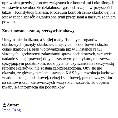
uprawnień przedsiębiorców związanych z kontrolami i określonych
w ustawie o swobodzie działalności gospodarczej, a w przyszłości
także – Konstytucji biznesu. Procedura kontroli celno-skarbowej nie
jest w żaden sposób ograniczona tymi przepisami a naszym zdaniem
powinna.
Zmarnowana szansa, rzeczywiste obawy
Utrzymanie dualizmu, a ściślej triady fiskalnych organów
skarbowych (urzędy skarbowe, urzędy celno-skarbowe i służba
celno-skarbowa), brak wprowadzenia już w I instancji reguł
służących ugodowemu załatwianiu spraw podatkowych, wreszcie
nadanie sankcji prawnej dotychczasowym praktykom, nie zawsze
sprzyjającym podatnikom, rodzi pytanie, czy szansa na rzeczywistą
reformę skarbówki nie została zaprzepaszczona. Oby się nie
okazało, że głównym celem ustawy o KAS była rewolucja kadrowa
w administracji podatkowej, celnej i skarbowej, przede wszystkim
na stanowiskach kierowniczych wszystkich szczebli. To dopiero
byłaby zła informacja dla podatników.
Autor:
Irena Ożóg