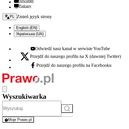
Newsletter
Podcasty
Zmień język - bieżący:
Zmień język strony
PL
English (EN)
Українська (UA)
Odwiedź nasz kanał w serwisie YouTube
Youtube - otwiera się w nowej karcie
Przejdź do naszego profilu na X (dawniej Twitter)
X - otwiera się w nowej karcie
Przejdź do naszego profilu na Facebooku
Facebook - otwiera się w nowej karcie
Wyszukiwarka
Szukaj
Moje Prawo.pl
- rejestracja i logowanie do serwisu