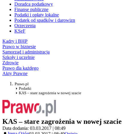
Doradca podatkowy
Finanse publiczne
Podatki i opłaty lokalne
Podatek od spadków i darowizn
Orzeczenia
KSeF
Kadry i BHP
Prawo w biznesie
Samorząd i administracja
Szkoły i uczelnie
Zdrowie
Prawo dla każdego
Akty Prawne
Prawo.pl
Podatki
KAS – stare zagrożenia w nowej szacie
KAS – stare zagrożenia w nowej szacie
Data dodania: 03.03.2017 | 08:49
Irena Ożóg
03.03.2017 | 08:49
Opinie