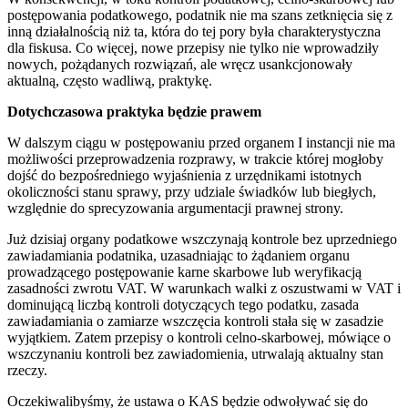
postępowania podatkowego, podatnik nie ma szans zetknięcia się z
inną działalnością niż ta, która do tej pory była charakterystyczna
dla fiskusa. Co więcej, nowe przepisy nie tylko nie wprowadziły
nowych, pożądanych rozwiązań, ale wręcz usankcjonowały
aktualną, często wadliwą, praktykę.
Dotychczasowa praktyka będzie prawem
W dalszym ciągu w postępowaniu przed organem I instancji nie ma
możliwości przeprowadzenia rozprawy, w trakcie której mogłoby
dojść do bezpośredniego wyjaśnienia z urzędnikami istotnych
okoliczności stanu sprawy, przy udziale świadków lub biegłych,
względnie do sprecyzowania argumentacji prawnej strony.
Już dzisiaj organy podatkowe wszczynają kontrole bez uprzedniego
zawiadamiania podatnika, uzasadniając to żądaniem organu
prowadzącego postępowanie karne skarbowe lub weryfikacją
zasadności zwrotu VAT. W warunkach walki z oszustwami w VAT i
dominującą liczbą kontroli dotyczących tego podatku, zasada
zawiadamiania o zamiarze wszczęcia kontroli stała się w zasadzie
wyjątkiem. Zatem przepisy o kontroli celno-skarbowej, mówiące o
wszczynaniu kontroli bez zawiadomienia, utrwalają aktualny stan
rzeczy.
Oczekiwalibyśmy, że ustawa o KAS będzie odwoływać się do