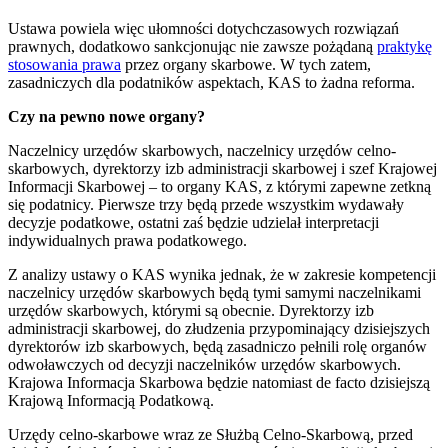
Ustawa powiela więc ułomności dotychczasowych rozwiązań
prawnych, dodatkowo sankcjonując nie zawsze pożądaną
praktykę
stosowania prawa
przez organy skarbowe. W tych zatem,
zasadniczych dla podatników aspektach, KAS to żadna reforma.
Czy na pewno nowe organy?
Naczelnicy urzędów skarbowych, naczelnicy urzędów celno-
skarbowych, dyrektorzy izb administracji skarbowej i szef Krajowej
Informacji Skarbowej – to organy KAS, z którymi zapewne zetkną
się podatnicy. Pierwsze trzy będą przede wszystkim wydawały
decyzje podatkowe, ostatni zaś będzie udzielał interpretacji
indywidualnych prawa podatkowego.
Z analizy ustawy o KAS wynika jednak, że w zakresie kompetencji
naczelnicy urzędów skarbowych będą tymi samymi naczelnikami
urzędów skarbowych, którymi są obecnie. Dyrektorzy izb
administracji skarbowej, do złudzenia przypominający dzisiejszych
dyrektorów izb skarbowych, będą zasadniczo pełnili rolę organów
odwoławczych od decyzji naczelników urzędów skarbowych.
Krajowa Informacja Skarbowa będzie natomiast de facto dzisiejszą
Krajową Informacją Podatkową.
Urzędy celno-skarbowe wraz ze Służbą Celno-Skarbową, przed