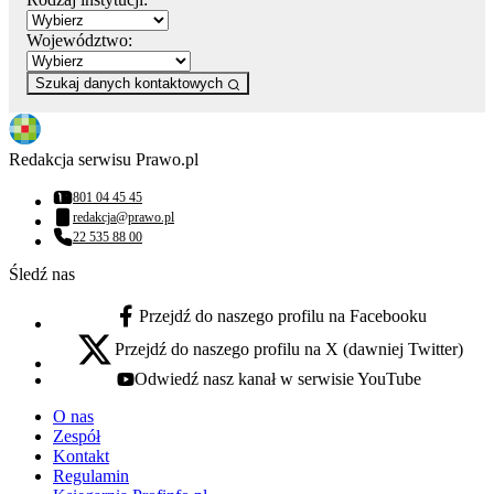
Województwo:
Szukaj danych kontaktowych
Redakcja serwisu Prawo.pl
801 04 45 45
Numer telefonu:
redakcja@prawo.pl
Adres email:
22 535 88 00
Numer telefonu:
Śledź nas
Przejdź do naszego profilu na Facebooku
facebook - otwiera się w nowej karcie
Przejdź do naszego profilu na X (dawniej Twitter)
x - otwiera się w nowej karcie
Odwiedź nasz kanał w serwisie YouTube
youtube - otwiera się w nowej karcie
O nas
Zespół
Kontakt
Regulamin