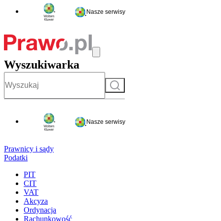
Nasze serwisy
Wyszukiwarka
Szukaj
Nasze serwisy
Prawnicy i sądy
Podatki
PIT
CIT
VAT
Akcyza
Ordynacja
Rachunkowość