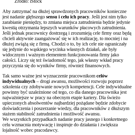
Źródło: iStock
Aby zatrzymać na dłużej sprawdzonych pracowników konieczne
jest nadanie głębszego
sensu i celu ich pracy
. Jeśli jest nim tylko
zarabianie pieniędzy, to zmiana miejsca zatrudnienia będzie jedynie
kwestią otrzymania lepszych warunków płacowych zatrudnienia.
Jeśli jednak pracownicy dostrzegą i zrozumieją cele firmy oraz będą
chcieli aktywnie zaangażować się w ich realizację, to mocniej i na
dłużej zwiążą się z firmą. Chodzi o to, by ich cele nie ograniczały
się jedynie do wąskiego wycinka własnych działań, ale były
widocznym i ważnym elementem funkcjonowania firmy jako
całości. Liczy się też świadomość tego, jak własny wkład pracy
przyczynia się do wyników firmy, również finansowych.
Tak samo ważne jest wyznaczenie pracownikom
celów
indywidualnych
– drogi awansu, możliwości rozwoju poprzez
szkolenia czy zdobywanie nowych kompetencji. Cele indywidualne
powinny być uzależnione od tego, co dla danego pracownika jest
najważniejsze w pracy na obecnym etapie kariery. Dla świeżo
upieczonych absolwentów najbardziej pożądane będzie zdobycie
doświadczenia i poszerzanie wiedzy, dla pracowników z dłuższym
stażem stabilność zatrudnienia i możliwość awansu.
We wszystkich przypadkach nadanie pracy jasnego i konkretnego
celu wzmacnia motywację i inspiruje do działania i zwiększa
lojalność wobec pracodawcy.