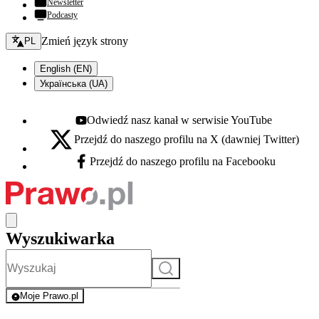
Newsletter
Podcasty
Zmień język - bieżący:
Zmień język strony
PL
English (EN)
Українська (UA)
Odwiedź nasz kanał w serwisie YouTube
Youtube - otwiera się w nowej karcie
Przejdź do naszego profilu na X (dawniej Twitter)
X - otwiera się w nowej karcie
Przejdź do naszego profilu na Facebooku
Facebook - otwiera się w nowej karcie
Wyszukiwarka
Szukaj
Moje Prawo.pl
- rejestracja i logowanie do serwisu