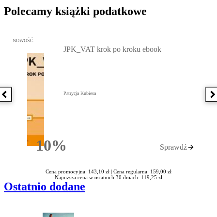
Polecamy książki podatkowe
Przejdź do: JPK_VAT krok po kroku ebook, Patrycja Kubiesa - otw
NOWOŚĆ
JPK_VAT krok po kroku ebook
Patrycja Kubiesa
Poprzednia książka
N
10%
Sprawdź
Rabatu
Cena promocyjna: 143,10 zł |
Cena regularna: 159,00 zł
Najniższa cena w ostatnich 30 dniach: 119,25 zł
Ostatnio dodane