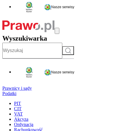
Nasze serwisy
Wyszukiwarka
Szukaj
Nasze serwisy
Prawnicy i sądy
Podatki
PIT
CIT
VAT
Akcyza
Ordynacja
Rachunkowość