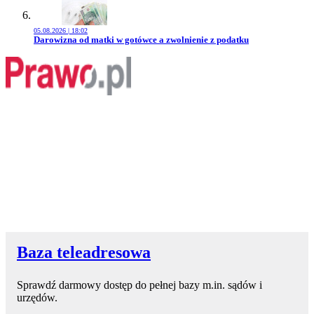
05.08.2026 | 18:02
Przejdź do artykułu:
Darowizna od matki w gotówce a zwolnienie z podatku
Baza teleadresowa
Sprawdź darmowy dostęp do pełnej bazy m.in. sądów i
urzędów.