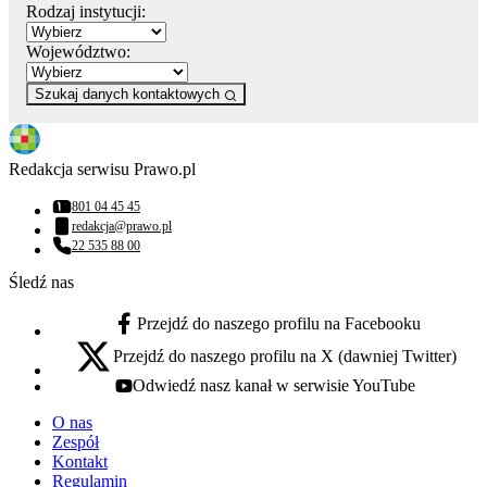
Rodzaj instytucji:
Województwo:
Szukaj danych kontaktowych
Redakcja serwisu Prawo.pl
801 04 45 45
Numer telefonu:
redakcja@prawo.pl
Adres email:
22 535 88 00
Numer telefonu:
Śledź nas
Przejdź do naszego profilu na Facebooku
facebook - otwiera się w nowej karcie
Przejdź do naszego profilu na X (dawniej Twitter)
x - otwiera się w nowej karcie
Odwiedź nasz kanał w serwisie YouTube
youtube - otwiera się w nowej karcie
O nas
Zespół
Kontakt
Regulamin