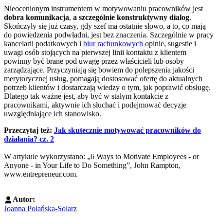
Nieocenionym instrumentem w motywowaniu pracowników jest
dobra komunikacja
,
a szczególnie konstruktywny dialog
.
Skończyły się już czasy, gdy szef ma ostatnie słowo, a to, co mają
do powiedzenia podwładni, jest bez znaczenia. Szczególnie w pracy
kancelarii podatkowych i
biur rachunkowych
opinie, sugestie i
uwagi osób stojących na pierwszej linii kontaktu z klientem
powinny być brane pod uwagę przez właścicieli lub osoby
zarządzające. Przyczyniają się bowiem do polepszenia jakości
merytorycznej usług, pomagają dostosować ofertę do aktualnych
potrzeb klientów i dostarczają wiedzy o tym, jak poprawić obsługę.
Dlatego tak ważne jest, aby być w stałym kontakcie z
pracownikami, aktywnie ich słuchać i podejmować decyzje
uwzględniające ich stanowisko.
Przeczytaj też:
Jak skutecznie motywować pracowników do
działania? cz. 2
W artykule wykorzystano: „6 Ways to Motivate Employees - or
Anyone - in Your Life to Do Something”, John Rampton,
www.entrepreneur.com.
Autor:
Joanna Polańska-Solarz