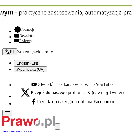
- otwiera się w nowej karcie
Promocje
Newsletter
Podcasty
Zmień język - bieżący:
Zmień język strony
PL
English (EN)
Українська (UA)
Odwiedź nasz kanał w serwisie YouTube
Youtube - otwiera się w nowej karcie
Przejdź do naszego profilu na X (dawniej Twitter)
X - otwiera się w nowej karcie
Przejdź do naszego profilu na Facebooku
Facebook - otwiera się w nowej karcie