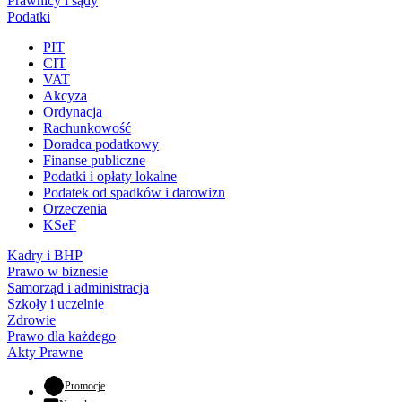
Prawnicy i sądy
Podatki
PIT
CIT
VAT
Akcyza
Ordynacja
Rachunkowość
Doradca podatkowy
Finanse publiczne
Podatki i opłaty lokalne
Podatek od spadków i darowizn
Orzeczenia
KSeF
Kadry i BHP
Prawo w biznesie
Samorząd i administracja
Szkoły i uczelnie
Zdrowie
Prawo dla każdego
Akty Prawne
- otwiera się w nowej karcie
Promocje