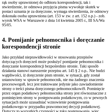
rąk osoby uprawnionej do odbioru korespondencji, tak i
stwierdzenie, że odmowa przyjęcia pisma wywołuje skutek w
postaci uznania je za doręczone, wymaga stwierdzenia, że odmowy
dokonała osoba uprawniona (art. 153 w zw. z art. 152 o.p.) - zob.
wyrok WSA w Warszawie z dnia 14 kwietnia 2005 r., III SA/Wa
95/05.
4. Pomijanie pełnomocnika i doręczanie
korespondencji stronie
Jako przykład nieprawidłowości w stosowaniu przepisów
dotyczących doręczeń może posłużyć pomijanie pełnomocnika i
doręczanie korespondencji bezpośrednio stronie. Taki sposób
działania stanowi naruszenie przepisu art. 145 § 2 o.p.. Nie budzi
wątpliwości, iż doręczenie pism stronie, w sytuacji, gdy został
ustanowiony w sprawie pełnomocnik, nie ma żadnego znaczenia
procesowego8, lecz jest traktowane jedynie jako zawiadomienie
strony o treści pisma doręczonego pełnomocnikowi9. Pominięcie
przez organ podatkowy pełnomocnika strony jest równoznaczne z
pominięciem strony w postępowaniu podatkowym, co w pewnych
sytuacjach może uzasadniać wznowienie postępowania
podatkowego w przypadku prawomocnej decyzji podatkowej.
Dotyczy to wszystkich czynności w toku postępowania, więc