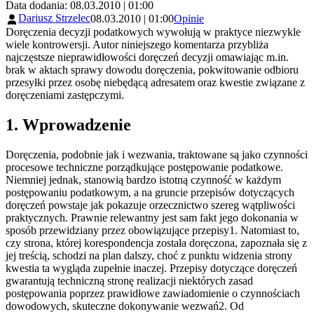
Data dodania: 08.03.2010 | 01:00
Dariusz Strzelec
08.03.2010 | 01:00
Opinie
Doręczenia decyzji podatkowych wywołują w praktyce niezwykle
wiele kontrowersji. Autor niniejszego komentarza przybliża
najczęstsze nieprawidłowości doręczeń decyzji omawiając m.in.
brak w aktach sprawy dowodu doręczenia, pokwitowanie odbioru
przesyłki przez osobę niebędącą adresatem oraz kwestie związane z
doręczeniami zastępczymi.
1. Wprowadzenie
Doręczenia, podobnie jak i wezwania, traktowane są jako czynności
procesowe techniczne porządkujące postępowanie podatkowe.
Niemniej jednak, stanowią bardzo istotną czynność w każdym
postępowaniu podatkowym, a na gruncie przepisów dotyczących
doręczeń powstaje jak pokazuje orzecznictwo szereg wątpliwości
praktycznych. Prawnie relewantny jest sam fakt jego dokonania w
sposób przewidziany przez obowiązujące przepisy1. Natomiast to,
czy strona, której korespondencja została doręczona, zapoznała się z
jej treścią, schodzi na plan dalszy, choć z punktu widzenia strony
kwestia ta wygląda zupełnie inaczej. Przepisy dotyczące doręczeń
gwarantują techniczną stronę realizacji niektórych zasad
postępowania poprzez prawidłowe zawiadomienie o czynnościach
dowodowych, skuteczne dokonywanie wezwań2. Od