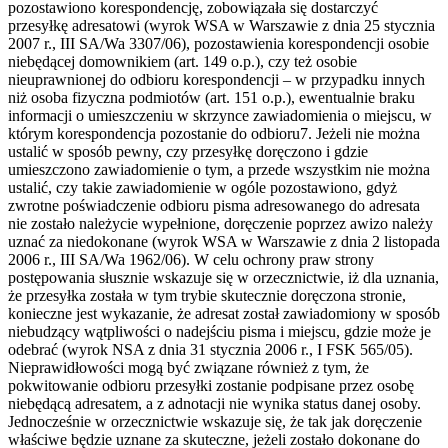
pozostawiono korespondencję, zobowiązała się dostarczyć
przesyłkę adresatowi (wyrok WSA w Warszawie z dnia 25 stycznia
2007 r., III SA/Wa 3307/06), pozostawienia korespondencji osobie
niebędącej domownikiem (art. 149 o.p.), czy też osobie
nieuprawnionej do odbioru korespondencji – w przypadku innych
niż osoba fizyczna podmiotów (art. 151 o.p.), ewentualnie braku
informacji o umieszczeniu w skrzynce zawiadomienia o miejscu, w
którym korespondencja pozostanie do odbioru7. Jeżeli nie można
ustalić w sposób pewny, czy przesyłkę doręczono i gdzie
umieszczono zawiadomienie o tym, a przede wszystkim nie można
ustalić, czy takie zawiadomienie w ogóle pozostawiono, gdyż
zwrotne poświadczenie odbioru pisma adresowanego do adresata
nie zostało należycie wypełnione, doręczenie poprzez awizo należy
uznać za niedokonane (wyrok WSA w Warszawie z dnia 2 listopada
2006 r., III SA/Wa 1962/06). W celu ochrony praw strony
postępowania słusznie wskazuje się w orzecznictwie, iż dla uznania,
że przesyłka została w tym trybie skutecznie doręczona stronie,
konieczne jest wykazanie, że adresat został zawiadomiony w sposób
niebudzący wątpliwości o nadejściu pisma i miejscu, gdzie może je
odebrać (wyrok NSA z dnia 31 stycznia 2006 r., I FSK 565/05).
Nieprawidłowości mogą być związane również z tym, że
pokwitowanie odbioru przesyłki zostanie podpisane przez osobę
niebędącą adresatem, a z adnotacji nie wynika status danej osoby.
Jednocześnie w orzecznictwie wskazuje się, że tak jak doręczenie
właściwe będzie uznane za skuteczne, jeżeli zostało dokonane do