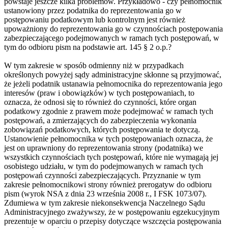
powstaje jeszcze kilka problemów. Przykładowo - czy pełnomocnik
ustanowiony przez podatnika do reprezentowania go w
postępowaniu podatkowym lub kontrolnym jest również
upoważniony do reprezentowania go w czynnościach postępowania
zabezpieczającego podejmowanych w ramach tych postępowań, w
tym do odbioru pism na podstawie art. 145 § 2 o.p.?
W tym zakresie w sposób odmienny niż w przypadkach
określonych powyżej sądy administracyjne skłonne są przyjmować,
że jeżeli podatnik ustanawia pełnomocnika do reprezentowania jego
interesów (praw i obowiązków) w tych postępowaniach, to
oznacza, że odnosi się to również do czynności, które organ
podatkowy zgodnie z prawem może podejmować w ramach tych
postępowań, a zmierzających do zabezpieczenia wykonania
zobowiązań podatkowych, których postępowania te dotyczą.
Ustanowienie pełnomocnika w tych postępowaniach oznacza, że
jest on uprawniony do reprezentowania strony (podatnika) we
wszystkich czynnościach tych postępowań, które nie wymagają jej
osobistego udziału, w tym do podejmowanych w ramach tych
postępowań czynności zabezpieczających. Przyznanie w tym
zakresie pełnomocnikowi strony również prerogatyw do odbioru
pism (wyrok NSA z dnia 23 września 2008 r., I FSK 1073/07).
Zdumiewa w tym zakresie niekonsekwencja Naczelnego Sądu
Administracyjnego zważywszy, że w postępowaniu egzekucyjnym
prezentuje w oparciu o przepisy dotyczące wszczęcia postępowania