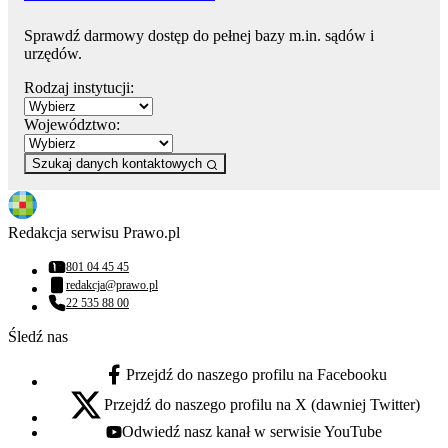
Sprawdź darmowy dostęp do pełnej bazy m.in. sądów i
urzędów.
Rodzaj instytucji:
Województwo:
Szukaj danych kontaktowych
Redakcja serwisu Prawo.pl
801 04 45 45
Numer telefonu:
redakcja@prawo.pl
Adres email:
22 535 88 00
Numer telefonu:
Śledź nas
Przejdź do naszego profilu na Facebooku
facebook - otwiera się w nowej karcie
Przejdź do naszego profilu na X (dawniej Twitter)
x - otwiera się w nowej karcie
Odwiedź nasz kanał w serwisie YouTube
youtube - otwiera się w nowej karcie