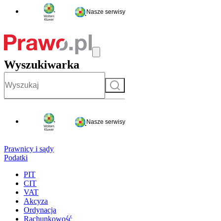
Nasze serwisy
Wyszukiwarka
Szukaj
Nasze serwisy
Prawnicy i sądy
Podatki
PIT
CIT
VAT
Akcyza
Ordynacja
Rachunkowość