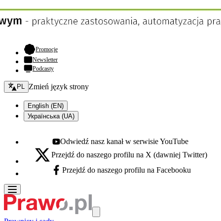
- otwiera się w nowej karcie
Promocje
Newsletter
Podcasty
Zmień język - bieżący:
Zmień język strony
PL
English (EN)
Українська (UA)
Odwiedź nasz kanał w serwisie YouTube
Youtube - otwiera się w nowej karcie
Przejdź do naszego profilu na X (dawniej Twitter)
X - otwiera się w nowej karcie
Przejdź do naszego profilu na Facebooku
Facebook - otwiera się w nowej karcie