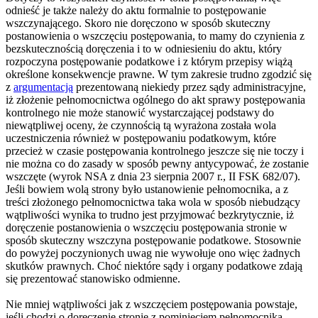
odnieść je także należy do aktu formalnie to postępowanie
wszczynającego. Skoro nie doręczono w sposób skuteczny
postanowienia o wszczęciu postępowania, to mamy do czynienia z
bezskutecznością doręczenia i to w odniesieniu do aktu, który
rozpoczyna postępowanie podatkowe i z którym przepisy wiążą
określone konsekwencje prawne. W tym zakresie trudno zgodzić się
z
argumentacją
prezentowaną niekiedy przez sądy administracyjne,
iż złożenie pełnomocnictwa ogólnego do akt sprawy postępowania
kontrolnego nie może stanowić wystarczającej podstawy do
niewątpliwej oceny, że czynnością tą wyrażona została wola
uczestniczenia również w postępowaniu podatkowym, które
przecież w czasie postępowania kontrolnego jeszcze się nie toczy i
nie można co do zasady w sposób pewny antycypować, że zostanie
wszczęte (wyrok NSA z dnia 23 sierpnia 2007 r., II FSK 682/07).
Jeśli bowiem wolą strony było ustanowienie pełnomocnika, a z
treści złożonego pełnomocnictwa taka wola w sposób niebudzący
wątpliwości wynika to trudno jest przyjmować bezkrytycznie, iż
doręczenie postanowienia o wszczęciu postępowania stronie w
sposób skuteczny wszczyna postępowanie podatkowe. Stosownie
do powyżej poczynionych uwag nie wywołuje ono więc żadnych
skutków prawnych. Choć niektóre sądy i organy podatkowe zdają
się prezentować stanowisko odmienne.
Nie mniej wątpliwości jak z wszczęciem postępowania powstaje,
jeśli chodzi o doręczenie stronie z pominięciem pełnomocnika