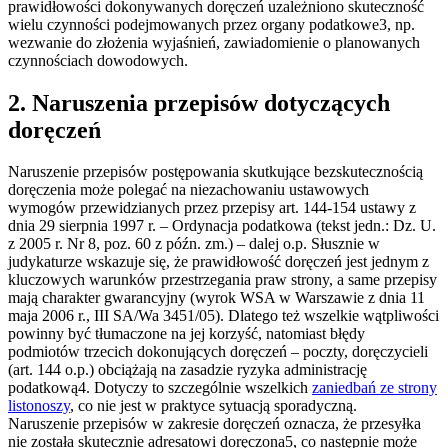
prawidłowości dokonywanych doręczeń uzależniono skuteczność
wielu czynności podejmowanych przez organy podatkowe3, np.
wezwanie do złożenia wyjaśnień, zawiadomienie o planowanych
czynnościach dowodowych.
2. Naruszenia przepisów dotyczących
doręczeń
Naruszenie przepisów postępowania skutkujące bezskutecznością
doręczenia może polegać na niezachowaniu ustawowych
wymogów przewidzianych przez przepisy art. 144-154 ustawy z
dnia 29 sierpnia 1997 r. – Ordynacja podatkowa (tekst jedn.: Dz. U.
z 2005 r. Nr 8, poz. 60 z późn. zm.) – dalej o.p. Słusznie w
judykaturze wskazuje się, że prawidłowość doręczeń jest jednym z
kluczowych warunków przestrzegania praw strony, a same przepisy
mają charakter gwarancyjny (wyrok WSA w Warszawie z dnia 11
maja 2006 r., III SA/Wa 3451/05). Dlatego też wszelkie wątpliwości
powinny być tłumaczone na jej korzyść, natomiast błędy
podmiotów trzecich dokonujących doręczeń – poczty, doręczycieli
(art. 144 o.p.) obciążają na zasadzie ryzyka administrację
podatkową4. Dotyczy to szczególnie wszelkich
zaniedbań ze strony
listonoszy
, co nie jest w praktyce sytuacją sporadyczną.
Naruszenie przepisów w zakresie doręczeń oznacza, że przesyłka
nie została skutecznie adresatowi doręczona5, co następnie może