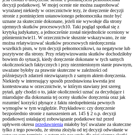
decyzji podatkowej. W mojej ocenie nie można zaaprobować
wyrażanej niekiedy w orzecznictwie tezy, że doręczenie decyzji
stronie z pominięciem ustanowionego pełnomocnika może być
uznane za skutecznie dokonane, jeżeli nie wywołuje dla strony
ujemnych skutków procesowych10. Taki pogląd spotkał się z
krytyką judykatury, a jednocześnie został niejednolicie oceniony w
piśmiennictwie11. W orzecznictwie słusznie wskazywano, że nie
można relatywizować skutków procesowych niedoręczenia
wszelkich pism, w tym decyzji pełnomocnikowi, na negatywne lub
pozytywne dla strony. Przy relatywizowaniu skutków dochodziłoby
bowiem do sytuacji, kiedy doręczenie dokonane w tych samych
okolicznościach faktycznych i przy niezmienionym stanie prawnym,
uważane byłoby za prawnie skuteczne w zależności od
późniejszych zdarzeń niezwiązanych z samym aktem doręczenia.
Niekiedy w interesujący sposób przedstawiona kwestia jest
kontestowana w orzecznictwie, w którym stawiany jest szereg
pytań, gdy chodzi o to, jakie okoliczności uznać za decydujące i
miarodajne dla dokonania tej oceny skutków doręczenia oraz jak
rozumieć korzyści płynące z faktu niedopełnienia pewnych
wymogów w tym względzie. Przykładowo: czy doręczenie
bezpośrednio stronie z naruszeniem art. 145 § 2 o.p. decyzji
podatkowej ustalającej zobowiązanie podatkowe tuż przed
upływem okresu
przedawnienia
miałoby być uważane za skuteczne
tylko z tego powodu, że strona złożyła od tej decyzji odwołanie w