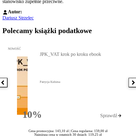
stanowisko zupełnie przeciwne.
Autor:
Dariusz Strzelec
Polecamy książki podatkowe
Przejdź do: JPK_VAT krok po kroku ebook, Patrycja Kubiesa - otw
NOWOŚĆ
JPK_VAT krok po kroku ebook
Patrycja Kubiesa
Poprzednia książka
N
10%
Sprawdź
Rabatu
Cena promocyjna: 143,10 zł |
Cena regularna: 159,00 zł
Najniższa cena w ostatnich 30 dniach: 119,25 zł