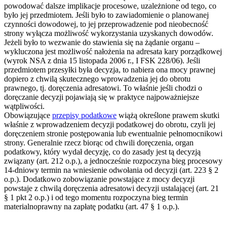
powodować dalsze implikacje procesowe, uzależnione od tego, co
było jej przedmiotem. Jeśli było to zawiadomienie o planowanej
czynności dowodowej, to jej przeprowadzenie pod nieobecność
strony wyłącza możliwość wykorzystania uzyskanych dowodów.
Jeżeli było to wezwanie do stawienia się na żądanie organu –
wykluczona jest możliwość nałożenia na adresata kary porządkowej
(wyrok NSA z dnia 15 listopada 2006 r., I FSK 228/06). Jeśli
przedmiotem przesyłki była decyzja, to nabiera ona mocy prawnej
dopiero z chwilą skutecznego wprowadzenia jej do obrotu
prawnego, tj. doręczenia adresatowi. To właśnie jeśli chodzi o
doręczanie decyzji pojawiają się w praktyce najpoważniejsze
wątpliwości.
Obowiązujące
przepisy podatkowe
wiążą określone prawem skutki
właśnie z wprowadzeniem decyzji podatkowej do obrotu, czyli jej
doręczeniem stronie postępowania lub ewentualnie pełnomocnikowi
strony. Generalnie rzecz biorąc od chwili doręczenia, organ
podatkowy, który wydał decyzję, co do zasady jest tą decyzją
związany (art. 212 o.p.), a jednocześnie rozpoczyna bieg procesowy
14-dniowy termin na wniesienie odwołania od decyzji (art. 223 § 2
o.p.). Dodatkowo zobowiązanie powstające z mocy decyzji
powstaje z chwilą doręczenia adresatowi decyzji ustalającej (art. 21
§ 1 pkt 2 o.p.) i od tego momentu rozpoczyna bieg termin
materialnoprawny na zapłatę podatku (art. 47 § 1 o.p.).