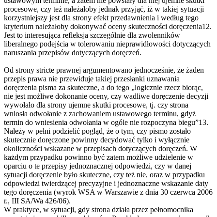
ustawowym terminie, a zatem nie powstały dla niej ujemne skutki
procesowe, czy też należałoby jednak przyjąć, iż w takiej sytuacji
korzystniejszy jest dla strony efekt przedawnienia i według tego
kryterium należałoby dokonywać oceny skuteczności doręczenia12.
Jest to interesująca refleksja szczególnie dla zwolenników
liberalnego podejścia w tolerowaniu nieprawidłowości dotyczących
naruszania przepisów dotyczących doręczeń.
Od strony stricte prawnej argumentowano jednocześnie, że żaden
przepis prawa nie przewiduje takiej przesłanki uznawania
doręczenia pisma za skuteczne, a do tego „logicznie rzecz biorąc,
nie jest możliwe dokonanie oceny, czy wadliwe doręczenie decyzji
wywołało dla strony ujemne skutki procesowe, tj. czy strona
wniosła odwołanie z zachowaniem ustawowego terminu, gdyż
termin do wniesienia odwołania w ogóle nie rozpoczyna biegu”13.
Należy w pełni podzielić pogląd, że o tym, czy pismo zostało
skutecznie doręczone powinny decydować tylko i wyłącznie
okoliczności wskazane w przepisach dotyczących doręczeń. W
każdym przypadku powinno być zatem możliwe udzielenie w
oparciu o te przepisy jednoznacznej odpowiedzi, czy w danej
sytuacji doręczenie było skuteczne, czy też nie, oraz w przypadku
odpowiedzi twierdzącej precyzyjne i jednoznaczne wskazanie daty
tego doręczenia (wyrok WSA w Warszawie z dnia 30 czerwca 2006
r., III SA/Wa 426/06).
W praktyce, w sytuacji, gdy strona działa przez pełnomocnika