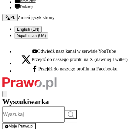
Newsletter
Podcasty
Zmień język - bieżący:
Zmień język strony
PL
English (EN)
Українська (UA)
Odwiedź nasz kanał w serwisie YouTube
Youtube - otwiera się w nowej karcie
Przejdź do naszego profilu na X (dawniej Twitter)
X - otwiera się w nowej karcie
Przejdź do naszego profilu na Facebooku
Facebook - otwiera się w nowej karcie
Wyszukiwarka
Szukaj
Moje Prawo.pl
- rejestracja i logowanie do serwisu