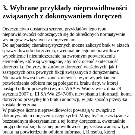
3. Wybrane przykłady nieprawidłowości
związanych z dokonywaniem doręczeń
Orzecznictwo dostarcza szeregu przykładów tego typu
nieprawidłowości odnoszących się do określonych normatywnie
wymogów związanych z doręczeniami.
Do najbardziej charakterystycznych można zaliczyć brak w aktach
sprawy dowodu doręczenia, ewentualnie jego nieprawidłowe
wypełnienie i nieumieszczenie na zwrotnym potwierdzeniu
elementów, które są wymagane, aby móc ocenić skuteczność
doręczenia. Dotyczy to zarówno doręczeń właściwych, jak i
zastępczych oraz pewnych fikcji związanych z doręczeniami.
Nieprawidłowości związane z niewłaściwym wypełnianiem
potwierdzenia odbioru mogą polegać na braku daty, w której
nastąpił odbiór przesyłki (wyrok WSA w Warszawie z dnia 29
stycznia 2007 r., III SA/Wa 2947/06), niewpisaniu informacji, komu
doręczono przesyłkę lub braku adnotacji, w jaki sposób przesyłka
została doręczona.
W praktyce liczne nieprawidłowości powstają w związku z
dokonywaniem doręczeń zastępczych6. Mogą być one związane z
bezzasadnym skorzystaniem z tej formy doręczenia, ewentualnie
mogą odnosić się do samej prawidłowości jej zastosowania, w tym
braku na potwierdzeniu odbioru informacji, iż osoba, której