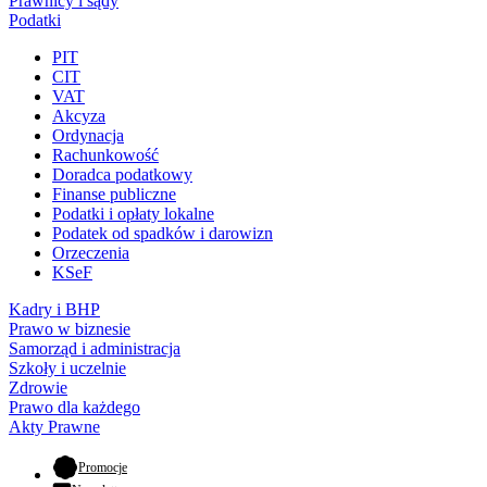
Prawnicy i sądy
Podatki
PIT
CIT
VAT
Akcyza
Ordynacja
Rachunkowość
Doradca podatkowy
Finanse publiczne
Podatki i opłaty lokalne
Podatek od spadków i darowizn
Orzeczenia
KSeF
Kadry i BHP
Prawo w biznesie
Samorząd i administracja
Szkoły i uczelnie
Zdrowie
Prawo dla każdego
Akty Prawne
- otwiera się w nowej karcie
Promocje