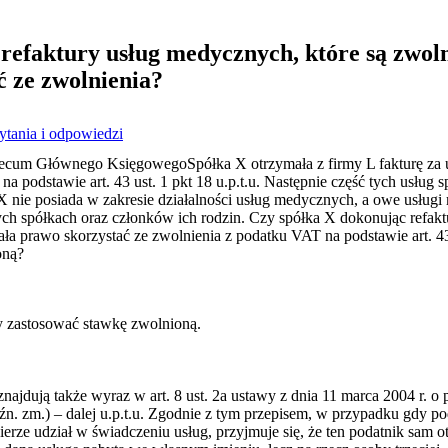
refaktury usług medycznych, które są zwoln
ć ze zwolnienia?
ytania i odpowiedzi
mecum Głównego KsięgowegoSpółka X otrzymała z firmy L fakturę za
na podstawie art. 43 ust. 1 pkt 18 u.p.t.u. Następnie część tych usług
a X nie posiada w zakresie działalności usług medycznych, a owe usł
ych spółkach oraz członków ich rodzin. Czy spółka X dokonując refakt
a prawo skorzystać ze zwolnienia z podatku VAT na podstawie art. 43 u
oną?
y zastosować stawkę zwolnioną.
najdują także wyraz w art. 8 ust. 2a ustawy z dnia 11 marca 2004 r. o 
późn. zm.) – dalej u.p.t.u. Zgodnie z tym przepisem, w przypadku gdy p
 bierze udział w świadczeniu usług, przyjmuje się, że ten podatnik sam o