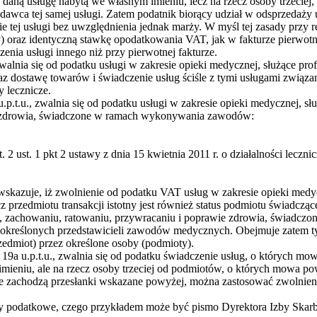
 daną usługę nabytą we własnym imieniu, lecz na rzecz osoby trzeciej, 
godawca tej samej usługi. Zatem podatnik biorący udział w odsprzedaży
 tej usługi bez uwzględnienia jednak marży. W myśl tej zasady przy re
 oraz identyczną stawkę opodatkowania VAT, jak w fakturze pierwotne
zenia usługi innego niż przy pierwotnej fakturze.
 zwalnia się od podatku usługi w zakresie opieki medycznej, służące pro
raz dostawę towarów i świadczenie usług ściśle z tymi usługami zwi
y lecznicze.
 u.p.t.u., zwalnia się od podatku usługi w zakresie opieki medycznej, s
e zdrowia, świadczone w ramach wykonywania zawodów:
 ust. 1 pkt 2 ustawy z dnia 15 kwietnia 2011 r. o działalności lecznicze
skazuje, iż zwolnienie od podatku VAT usług w zakresie opieki med
 przedmiotu transakcji istotny jest również status podmiotu świadcząc
ce, zachowaniu, ratowaniu, przywracaniu i poprawie zdrowia, świadczon
z określonych przedstawicieli zawodów medycznych. Obejmuje zatem 
dmiot) przez określone osoby (podmioty).
t 19a u.p.t.u., zwalnia się od podatku świadczenie usług, o których mowa
mieniu, ale na rzecz osoby trzeciej od podmiotów, o których mowa po
ile zachodzą przesłanki wskazane powyżej, można zastosować zwolnie
ny podatkowe, czego przykładem może być pismo Dyrektora Izby Skarb