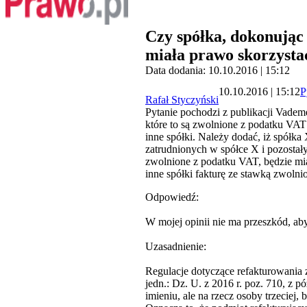
Czy spółka, dokonując 
miała prawo skorzysta
Data dodania: 10.10.2016 | 15:12
10.10.2016 | 15:12
P
Rafał Styczyński
Pytanie pochodzi z publikacji Vade
które to są zwolnione z podatku VAT 
inne spółki. Należy dodać, iż spółk
zatrudnionych w spółce X i pozostał
zwolnione z podatku VAT, będzie miał
inne spółki fakturę ze stawką zwolni
Odpowiedź:
W mojej opinii nie ma przeszkód, ab
Uzasadnienie:
Regulacje dotyczące refakturowania z
jedn.: Dz. U. z 2016 r. poz. 710, z 
imieniu, ale na rzecz osoby trzeciej,