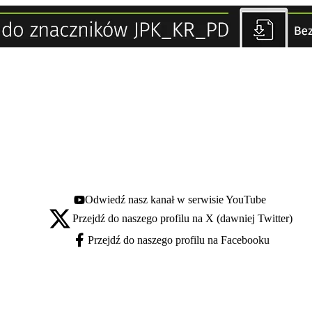
Odwiedź nasz kanał w serwisie YouTube
Youtube - otwiera się w nowej karcie
Przejdź do naszego profilu na X (dawniej Twitter)
X - otwiera się w nowej karcie
Przejdź do naszego profilu na Facebooku
Facebook - otwiera się w nowej karcie