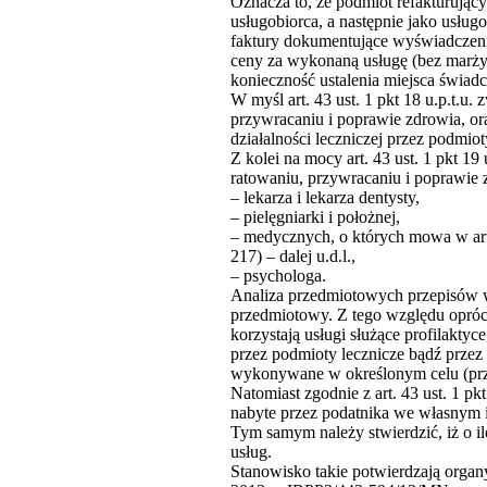
Oznacza to, że podmiot refakturujący
usługobiorca, a następnie jako usłu
faktury dokumentujące wyświadczenie
ceny za wykonaną usługę (bez marży)
konieczność ustalenia miejsca świadc
W myśl art. 43 ust. 1 pkt 18 u.p.t.u.
przywracaniu i poprawie zdrowia, o
działalności leczniczej przez podmiot
Z kolei na mocy art. 43 ust. 1 pkt 19
ratowaniu, przywracaniu i poprawi
– lekarza i lekarza dentysty,
– pielęgniarki i położnej,
– medycznych, o których mowa w art. 2
217) – dalej u.d.l.,
– psychologa.
Analiza przedmiotowych przepisów w
przedmiotowy. Z tego względu oprócz
korzystają usługi służące profilakty
przez podmioty lecznicze bądź prze
wykonywane w określonym celu (prze
Natomiast zgodnie z art. 43 ust. 1 pk
nabyte przez podatnika we własnym i
Tym samym należy stwierdzić, iż o 
usług.
Stanowisko takie potwierdzają orga