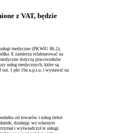
ione z VAT, będzie
 usługi medyczne (PKWiU 86.2),
 spółka X zamierza refakturować na
ugi medyczne dotyczą pracowników
ury usług medycznych, które są
st. 1 pkt 19a u.p.t.u. i wystawić na
podatku od towarów i usług (tekst
odatnik, działając we własnym
trzymał i wyświadczył te usługi.