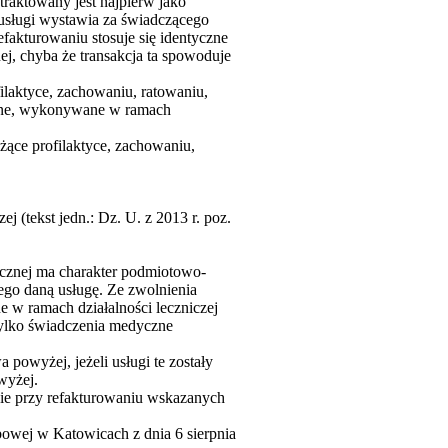
traktowany jest najpierw jako
 usługi wystawia za świadczącego
fakturowaniu stosuje się identyczne
j, chyba że transakcja ta spowoduje
filaktyce, zachowaniu, ratowaniu,
ązane, wykonywane w ramach
łużące profilaktyce, zachowaniu,
j (tekst jedn.: Dz. U. z 2013 r. poz.
ycznej ma charakter podmiotowo-
ego daną usługę. Ze zwolnienia
e w ramach działalności leczniczej
tylko świadczenia medyczne
 powyżej, jeżeli usługi te zostały
wyżej.
nie przy refakturowaniu wskazanych
owej w Katowicach z dnia 6 sierpnia