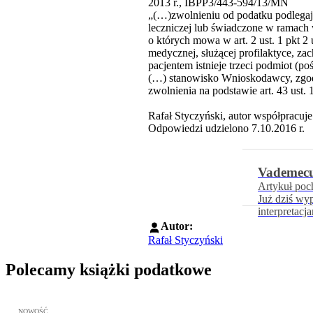
2013 r., IBPP3/443-594/13/MN
„(…)zwolnieniu od podatku podlegają
leczniczej lub świadczone w ramach 
o których mowa w art. 2 ust. 1 pkt 2
medycznej, służącej profilaktyce, za
pacjentem istnieje trzeci podmiot (p
(…) stanowisko Wnioskodawcy, zgodn
zwolnienia na podstawie art. 43 ust. 
Rafał Styczyński, autor współprac
Odpowiedzi udzielono 7.10.2016 r.
Vademec
Artykuł poc
Już dziś wy
interpretacj
Autor:
Rafał Styczyński
Polecamy książki podatkowe
Przejdź do: JPK_VAT krok po kroku ebook, Patrycja Kubiesa - otw
NOWOŚĆ