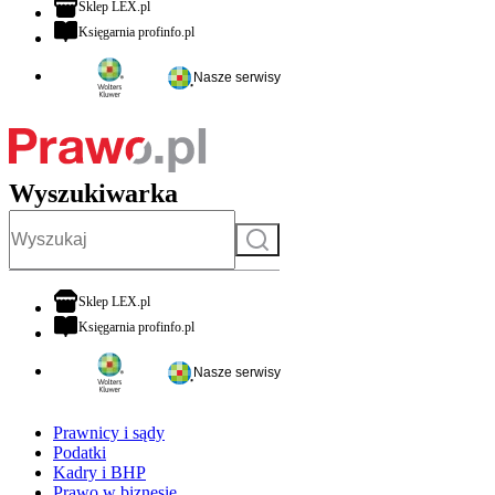
otwiera się w nowej karcie
Sklep LEX.pl
otwiera się w nowej karcie
Księgarnia profinfo.pl
Nasze serwisy
Wyszukiwarka
Szukaj
otwiera się w nowej karcie
Sklep LEX.pl
otwiera się w nowej karcie
Księgarnia profinfo.pl
Nasze serwisy
Prawnicy i sądy
Podatki
Kadry i BHP
Prawo w biznesie