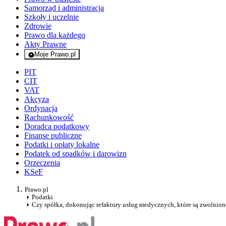
Samorząd i administracja
Szkoły i uczelnie
Zdrowie
Prawo dla każdego
Akty Prawne
Moje Prawo.pl
- rejestracja i logowanie do serwisu
PIT
CIT
VAT
Akcyza
Ordynacja
Rachunkowość
Doradca podatkowy
Finanse publiczne
Podatki i opłaty lokalne
Podatek od spadków i darowizn
Orzeczenia
KSeF
Prawo.pl
Podatki
Czy spółka, dokonując refaktury usług medycznych, które są zwolnione