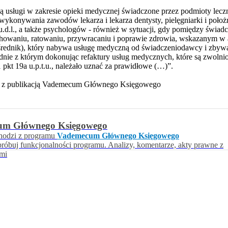
 usługi w zakresie opieki medycznej świadczone przez podmioty leczn
wykonywania zawodów lekarza i lekarza dentysty, pielęgniarki i poł
 u.d.l., a także psychologów - również w sytuacji, gdy pomiędzy świad
chowaniu, ratowaniu, przywracaniu i poprawie zdrowia, wskazanym w art.
ośrednik), który nabywa usługę medyczną od świadczeniodawcy i zbywa j
ie z którym dokonując refaktury usług medycznych, które są zwolnio
1 pkt 19a u.p.t.u., należało uznać za prawidłowe (…)”.
uje z publikacją Vademecum Głównego Księgowego
um Głównego Księgowego
hodzi z programu
Vademecum Głównego Księgowego
próbuj funkcjonalności programu. Analizy, komentarze, akty prawne z
ami
iera się w nowym oknie