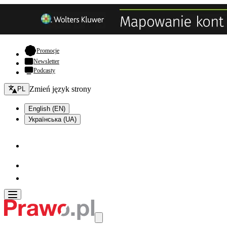
- otwiera się w nowej karcie
Promocje
Newsletter
Podcasty
Zmień język - bieżący:
Zmień język strony
PL
English (EN)
Українська (UA)