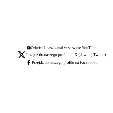
Odwiedź nasz kanał w serwisie YouTube
Youtube - otwiera się w nowej karcie
Przejdź do naszego profilu na X (dawniej Twitter)
X - otwiera się w nowej karcie
Przejdź do naszego profilu na Facebooku
Facebook - otwiera się w nowej karcie