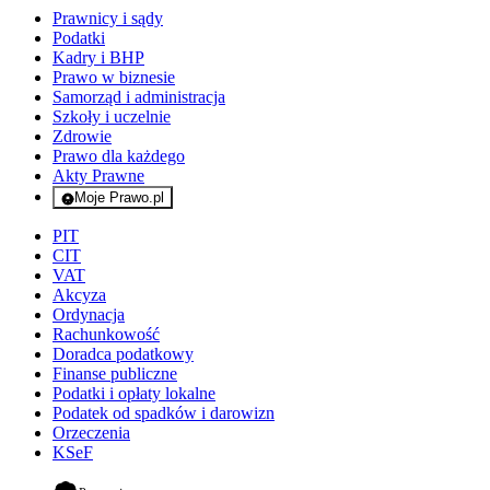
Prawnicy i sądy
Podatki
Kadry i BHP
Prawo w biznesie
Samorząd i administracja
Szkoły i uczelnie
Zdrowie
Prawo dla każdego
Akty Prawne
Moje Prawo.pl
- rejestracja i logowanie do serwisu
PIT
CIT
VAT
Akcyza
Ordynacja
Rachunkowość
Doradca podatkowy
Finanse publiczne
Podatki i opłaty lokalne
Podatek od spadków i darowizn
Orzeczenia
KSeF