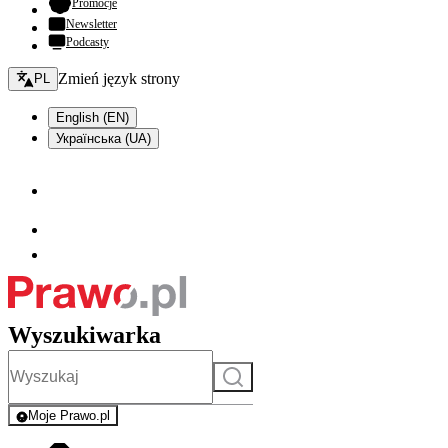
- otwiera się w nowej karcie
Promocje
Newsletter
Podcasty
Zmień język - bieżący:
Zmień język strony
PL
English (EN)
Українська (UA)
Wyszukiwarka
Szukaj
Moje Prawo.pl
- rejestracja i logowanie do serwisu