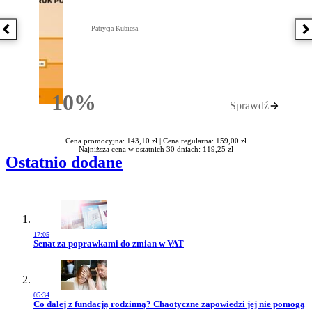
Patrycja Kubiesa
Poprzednia książka
N
10%
Sprawdź
Rabatu
Cena promocyjna: 143,10 zł |
Cena regularna: 159,00 zł
Najniższa cena w ostatnich 30 dniach: 119,25 zł
Ostatnio dodane
17:05
Przejdź do artykułu:
Senat za poprawkami do zmian w VAT
05:34
Przejdź do artykułu:
Co dalej z fundacją rodzinną? Chaotyczne zapowiedzi jej nie pomogą