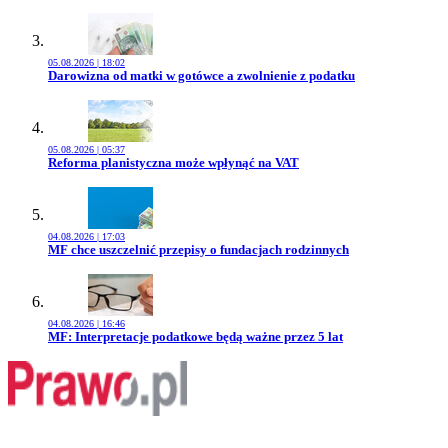
05.08.2026 | 18:02
Przejdź do artykułu:
Darowizna od matki w gotówce a zwolnienie z podatku
05.08.2026 | 05:37
Przejdź do artykułu:
Reforma planistyczna może wpłynąć na VAT
04.08.2026 | 17:03
Przejdź do artykułu:
MF chce uszczelnić przepisy o fundacjach rodzinnych
04.08.2026 | 16:46
Przejdź do artykułu:
MF: Interpretacje podatkowe będą ważne przez 5 lat