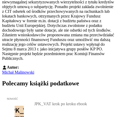
niewymagalnej sekurytyzowanych wierzytelności z tytułu kredytów
objętych umową o subpartycję. Ponadto projekt zakłada zwolnienie
z CIT odsetek od środków przechowywanych na rachunkach lub
lokatach bankowych, otrzymanych przez Krajowy Fundusz
Kapitałowy w formie m.in. dotacji z budżetu państwa oraz z
budżetu Unii Europejskiej. Dotychczas zwolnione z podatku
dochodowego były same dotacje, ale nie odsetki od tych środków.
Zdaniem wnioskodawców proponowana zmiana ma przeciwdziałać
utracie płynności finansowej Funduszu oraz umożliwić mu dalszą
realizację jego celów ustawowych. Projekt ustawy wpłynął do
Sejmu 8 marca 2013 r. jako inicjatywa grupy posłów KP PO.
Następnie projekt będzie przedmiotem prac Komisji Finansów
Publicznych.
Autor:
Michał Malinowski
Polecamy książki podatkowe
Przejdź do: JPK_VAT krok po kroku ebook, Patrycja Kubiesa - otw
NOWOŚĆ
JPK_VAT krok po kroku ebook