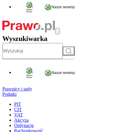
Nasze serwisy
Wyszukiwarka
Szukaj
Nasze serwisy
Prawnicy i sądy
Podatki
PIT
CIT
VAT
Akcyza
Ordynacja
Rachunkowość