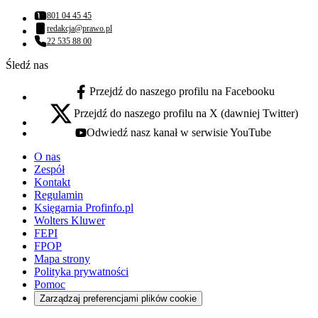
801 04 45 45
Numer telefonu:
redakcja@prawo.pl
Adres email:
22 535 88 00
Numer telefonu:
Śledź nas
Przejdź do naszego profilu na Facebooku
facebook - otwiera się w nowej karcie
Przejdź do naszego profilu na X (dawniej Twitter)
x - otwiera się w nowej karcie
Odwiedź nasz kanał w serwisie YouTube
youtube - otwiera się w nowej karcie
O nas
Zespół
Kontakt
Regulamin
Księgarnia Profinfo.pl
Wolters Kluwer
FEPI
FPOP
Mapa strony
Polityka prywatności
Pomoc
Zarządzaj preferencjami plików cookie