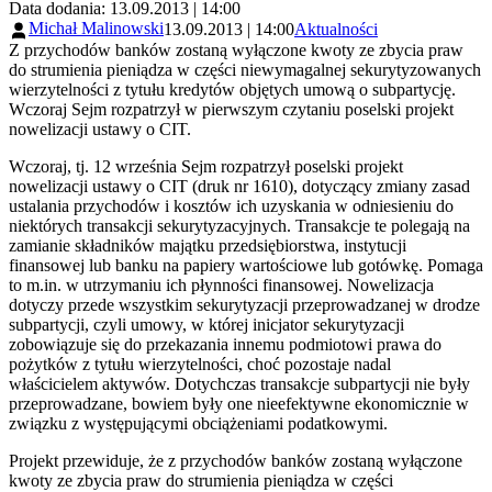
Data dodania: 13.09.2013 | 14:00
Michał Malinowski
13.09.2013 | 14:00
Aktualności
Z przychodów banków zostaną wyłączone kwoty ze zbycia praw
do strumienia pieniądza w części niewymagalnej sekurytyzowanych
wierzytelności z tytułu kredytów objętych umową o subpartycję.
Wczoraj Sejm rozpatrzył w pierwszym czytaniu poselski projekt
nowelizacji ustawy o CIT.
Wczoraj, tj. 12 września Sejm rozpatrzył poselski projekt
nowelizacji ustawy o CIT (druk nr 1610), dotyczący zmiany zasad
ustalania przychodów i kosztów ich uzyskania w odniesieniu do
niektórych transakcji sekurytyzacyjnych. Transakcje te polegają na
zamianie składników majątku przedsiębiorstwa, instytucji
finansowej lub banku na papiery wartościowe lub gotówkę. Pomaga
to m.in. w utrzymaniu ich płynności finansowej. Nowelizacja
dotyczy przede wszystkim sekurytyzacji przeprowadzanej w drodze
subpartycji, czyli umowy, w której inicjator sekurytyzacji
zobowiązuje się do przekazania innemu podmiotowi prawa do
pożytków z tytułu wierzytelności, choć pozostaje nadal
właścicielem aktywów. Dotychczas transakcje subpartycji nie były
przeprowadzane, bowiem były one nieefektywne ekonomicznie w
związku z występującymi obciążeniami podatkowymi.
Projekt przewiduje, że z przychodów banków zostaną wyłączone
kwoty ze zbycia praw do strumienia pieniądza w części