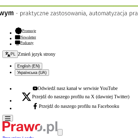
- otwiera się w nowej karcie
Promocje
Newsletter
Podcasty
Zmień język - bieżący:
Zmień język strony
PL
English (EN)
Українська (UA)
Odwiedź nasz kanał w serwisie YouTube
Youtube - otwiera się w nowej karcie
Przejdź do naszego profilu na X (dawniej Twitter)
X - otwiera się w nowej karcie
Przejdź do naszego profilu na Facebooku
Facebook - otwiera się w nowej karcie