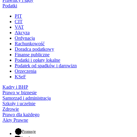
Prawnicy i sądy
Podatki
PIT
CIT
VAT
Akcyza
Ordynacja
Rachunkowość
Doradca podatkowy
Finanse publiczne
Podatki i opłaty lokalne
Podatek od spadków i darowizn
Orzeczenia
KSeF
Kadry i BHP
Prawo w biznesie
Samorząd i administracja
Szkoły i uczelnie
Zdrowie
Prawo dla każdego
Akty Prawne
- otwiera się w nowej karcie
Promocje