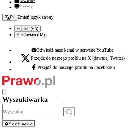
Newsletter
Podcasty
Zmień język - bieżący:
Zmień język strony
PL
English (EN)
Українська (UA)
Odwiedź nasz kanał w serwisie YouTube
Youtube - otwiera się w nowej karcie
Przejdź do naszego profilu na X (dawniej Twitter)
X - otwiera się w nowej karcie
Przejdź do naszego profilu na Facebooku
Facebook - otwiera się w nowej karcie
Wyszukiwarka
Szukaj
Moje Prawo.pl
- rejestracja i logowanie do serwisu