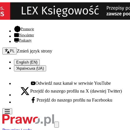
- otwiera się w nowej karcie
Promocje
Newsletter
Podcasty
Zmień język - bieżący:
Zmień język strony
PL
English (EN)
Українська (UA)
Odwiedź nasz kanał w serwisie YouTube
Youtube - otwiera się w nowej karcie
Przejdź do naszego profilu na X (dawniej Twitter)
X - otwiera się w nowej karcie
Przejdź do naszego profilu na Facebooku
Facebook - otwiera się w nowej karcie