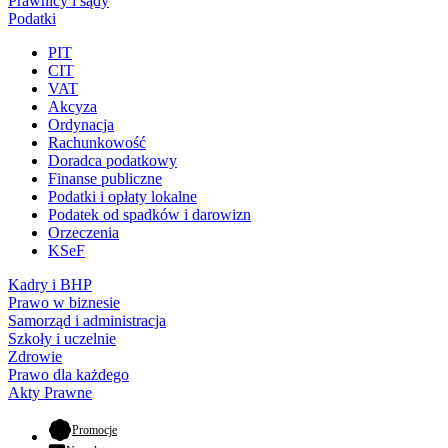
Prawnicy i sądy
Podatki
PIT
CIT
VAT
Akcyza
Ordynacja
Rachunkowość
Doradca podatkowy
Finanse publiczne
Podatki i opłaty lokalne
Podatek od spadków i darowizn
Orzeczenia
KSeF
Kadry i BHP
Prawo w biznesie
Samorząd i administracja
Szkoły i uczelnie
Zdrowie
Prawo dla każdego
Akty Prawne
- otwiera się w nowej karcie
Promocje