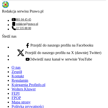
Redakcja serwisu Prawo.pl
801 04 45 45
Numer telefonu:
redakcja@prawo.pl
Adres email:
22 535 88 00
Numer telefonu:
Śledź nas
Przejdź do naszego profilu na Facebooku
facebook - otwiera się w nowej karcie
Przejdź do naszego profilu na X (dawniej Twitter)
x - otwiera się w nowej karcie
Odwiedź nasz kanał w serwisie YouTube
youtube - otwiera się w nowej karcie
O nas
Zespół
Kontakt
Regulamin
Księgarnia Profinfo.pl
Wolters Kluwer
FEPI
FPOP
Mapa strony
Polityka prywatności