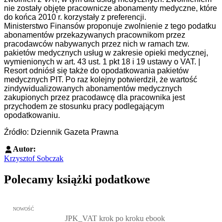
nie zostały objęte pracownicze abonamenty medyczne, które
do końca 2010 r. korzystały z preferencji.
Ministerstwo Finansów proponuje zwolnienie z tego podatku
abonamentów przekazywanych pracownikom przez
pracodawców nabywanych przez nich w ramach tzw.
pakietów medycznych usług w zakresie opieki medycznej,
wymienionych w art. 43 ust. 1 pkt 18 i 19 ustawy o VAT. |
Resort odniósł się także do opodatkowania pakietów
medycznych PIT. Po raz kolejny potwierdził, że wartość
zindywidualizowanych abonamentów medycznych
zakupionych przez pracodawcę dla pracownika jest
przychodem ze stosunku pracy podlegającym
opodatkowaniu.
Źródło: Dziennik Gazeta Prawna
Autor:
Krzysztof Sobczak
Polecamy książki podatkowe
Przejdź do: JPK_VAT krok po kroku ebook, Patrycja Kubiesa - otw
NOWOŚĆ
JPK_VAT krok po kroku ebook