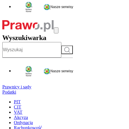
Nasze serwisy
Wyszukiwarka
Szukaj
Nasze serwisy
Prawnicy i sądy
Podatki
PIT
CIT
VAT
Akcyza
Ordynacja
Rachunkowość