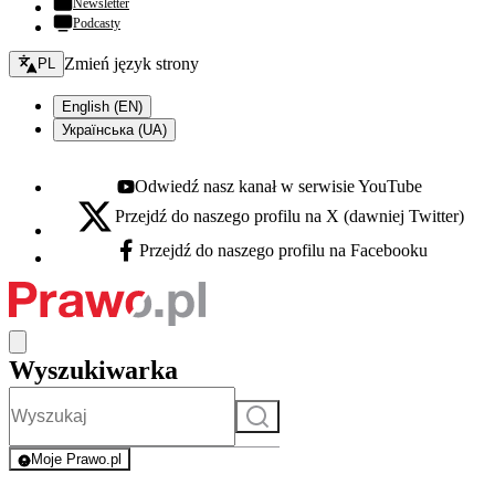
Newsletter
Podcasty
Zmień język - bieżący:
Zmień język strony
PL
English (EN)
Українська (UA)
Odwiedź nasz kanał w serwisie YouTube
Youtube - otwiera się w nowej karcie
Przejdź do naszego profilu na X (dawniej Twitter)
X - otwiera się w nowej karcie
Przejdź do naszego profilu na Facebooku
Facebook - otwiera się w nowej karcie
Wyszukiwarka
Szukaj
Moje Prawo.pl
- rejestracja i logowanie do serwisu