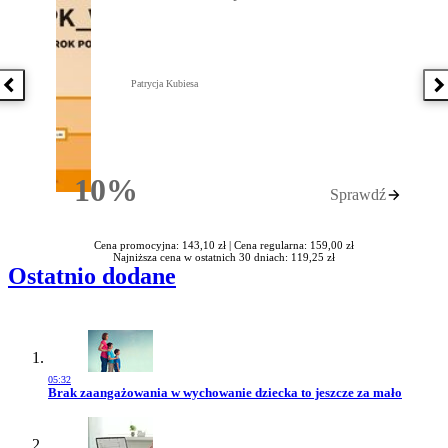
Patrycja Kubiesa
Poprzednia książka
N
10%
Sprawdź
Rabatu
Cena promocyjna: 143,10 zł |
Cena regularna: 159,00 zł
Najniższa cena w ostatnich 30 dniach: 119,25 zł
Ostatnio dodane
05:32
Przejdź do artykułu:
Brak zaangażowania w wychowanie dziecka to jeszcze za mało