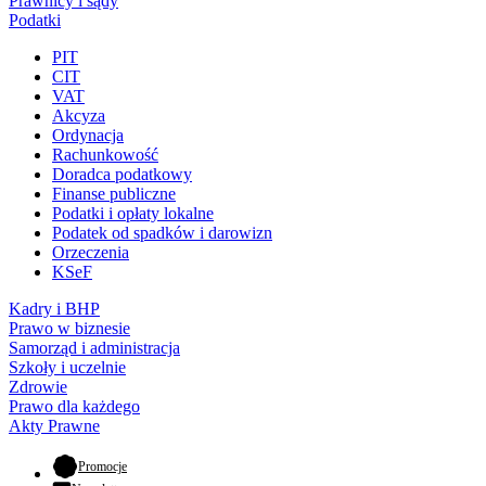
Prawnicy i sądy
Podatki
PIT
CIT
VAT
Akcyza
Ordynacja
Rachunkowość
Doradca podatkowy
Finanse publiczne
Podatki i opłaty lokalne
Podatek od spadków i darowizn
Orzeczenia
KSeF
Kadry i BHP
Prawo w biznesie
Samorząd i administracja
Szkoły i uczelnie
Zdrowie
Prawo dla każdego
Akty Prawne
- otwiera się w nowej karcie
Promocje