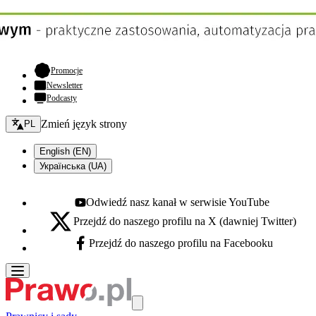
- otwiera się w nowej karcie
Promocje
Newsletter
Podcasty
Zmień język - bieżący:
Zmień język strony
PL
English (EN)
Українська (UA)
Odwiedź nasz kanał w serwisie YouTube
Youtube - otwiera się w nowej karcie
Przejdź do naszego profilu na X (dawniej Twitter)
X - otwiera się w nowej karcie
Przejdź do naszego profilu na Facebooku
Facebook - otwiera się w nowej karcie