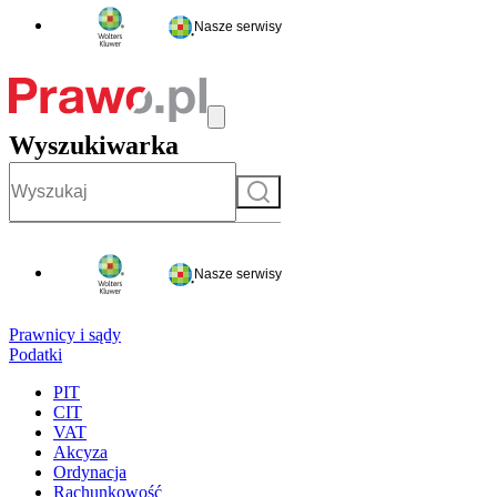
Nasze serwisy
Wyszukiwarka
Szukaj
Nasze serwisy
Prawnicy i sądy
Podatki
PIT
CIT
VAT
Akcyza
Ordynacja
Rachunkowość