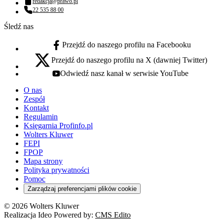
redakcja@prawo.pl
Adres email:
22 535 88 00
Numer telefonu:
Śledź nas
Przejdź do naszego profilu na Facebooku
facebook - otwiera się w nowej karcie
Przejdź do naszego profilu na X (dawniej Twitter)
x - otwiera się w nowej karcie
Odwiedź nasz kanał w serwisie YouTube
youtube - otwiera się w nowej karcie
O nas
Zespół
Kontakt
Regulamin
Księgarnia Profinfo.pl
Wolters Kluwer
FEPI
FPOP
Mapa strony
Polityka prywatności
Pomoc
Zarządzaj preferencjami plików cookie
© 2026 Wolters Kluwer
Realizacja Ideo Powered by:
CMS Edito