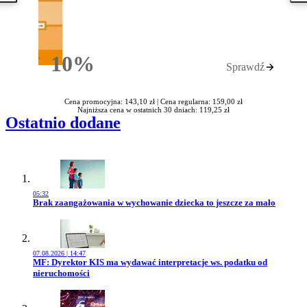
10%
Sprawdź
Rabatu
Cena promocyjna: 143,10 zł |
Cena regularna: 159,00 zł
Najniższa cena w ostatnich 30 dniach: 119,25 zł
Ostatnio dodane
05:32
Przejdź do artykułu:
Brak zaangażowania w wychowanie dziecka to jeszcze za mało
07.08.2026 | 14:47
Przejdź do artykułu:
MF: Dyrektor KIS ma wydawać interpretacje ws. podatku od
nieruchomości