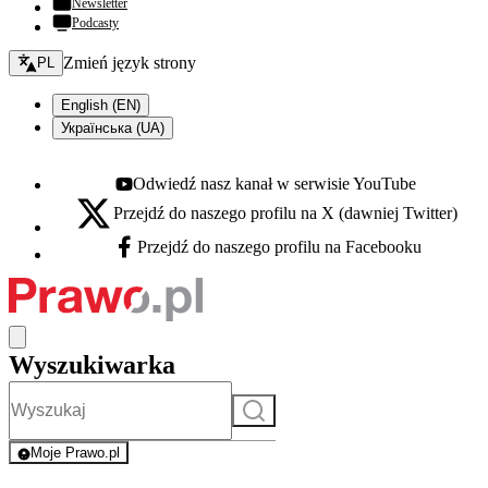
Newsletter
Podcasty
Zmień język - bieżący:
Zmień język strony
PL
English (EN)
Українська (UA)
Odwiedź nasz kanał w serwisie YouTube
Youtube - otwiera się w nowej karcie
Przejdź do naszego profilu na X (dawniej Twitter)
X - otwiera się w nowej karcie
Przejdź do naszego profilu na Facebooku
Facebook - otwiera się w nowej karcie
Wyszukiwarka
Szukaj
Moje Prawo.pl
- rejestracja i logowanie do serwisu