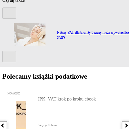
Czytaj także
Poprzedni slide
Przejdź do artykułu:
Niższy VAT dla branży beauty może wywołać lic
spory
Kolejny slide
Polecamy książki podatkowe
Przejdź do: JPK_VAT krok po kroku ebook, Patrycja Kubiesa - otw
NOWOŚĆ
JPK_VAT krok po kroku ebook
Patrycja Kubiesa
Poprzednia książka
N