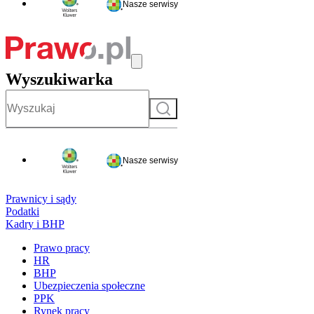
Nasze serwisy
Wyszukiwarka
Szukaj
Nasze serwisy
Prawnicy i sądy
Podatki
Kadry i BHP
Prawo pracy
HR
BHP
Ubezpieczenia społeczne
PPK
Rynek pracy