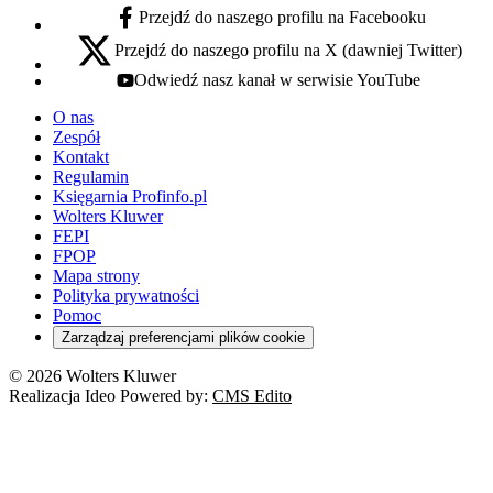
Przejdź do naszego profilu na Facebooku
facebook - otwiera się w nowej karcie
Przejdź do naszego profilu na X (dawniej Twitter)
x - otwiera się w nowej karcie
Odwiedź nasz kanał w serwisie YouTube
youtube - otwiera się w nowej karcie
O nas
Zespół
Kontakt
Regulamin
Księgarnia Profinfo.pl
Wolters Kluwer
FEPI
FPOP
Mapa strony
Polityka prywatności
Pomoc
Zarządzaj preferencjami plików cookie
© 2026 Wolters Kluwer
Realizacja Ideo Powered by:
CMS Edito