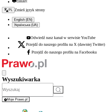
Podcasty
Zmień język - bieżący:
Zmień język strony
PL
English (EN)
Українська (UA)
Odwiedź nasz kanał w serwisie YouTube
Youtube - otwiera się w nowej karcie
Przejdź do naszego profilu na X (dawniej Twitter)
X - otwiera się w nowej karcie
Przejdź do naszego profilu na Facebooku
Facebook - otwiera się w nowej karcie
Wyszukiwarka
Szukaj
Moje Prawo.pl
- rejestracja i logowanie do serwisu