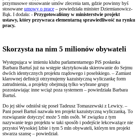
przymusowe stosowanie umów zlecenia tam, gdzie powinny byś
stosowane
umowy o pracę
– powiedziała minister Dziemianowicz-
Bąk. I dodała: -
Przygotowaliśmy w ministerstwie projekt
ustawy, który przywraca elementarną sprawiedliwość na rynku
pracy.
Skorzysta na nim 5 milionów obywateli
Występująca w imieniu klubu parlamentarnego PiS posłanka
Barbara Bartuś już na wstępie skrytykowała skierowanie do Sejmu
dwóch identycznych projektu rządowego i poselskiego. – Zamiast
klarownej definicji otrzymujemy kazuistyczną wyliczankę form
zatrudnienia, a projekty obejmują tylko wybrane grupy
pozostawiając inne wciąż poza systemem – powiedziała Barbara
Bartuś.
Do jej słów odniósł się poseł Tadeusz Tomaszewski z Lewicy. –
Pani poseł Bartuś nazwała ten projekt kazuistyczną wyliczanką. To
rozwiązanie dotyczyć może 5 mln osób. W związku z tym
nazywanie tego projektu w taki sposób i podejście lekceważące nie
przystoi Wysokiej Izbie i tym 5 mln obywateli, którym ten projekt
stwarza szansę – powiedział.