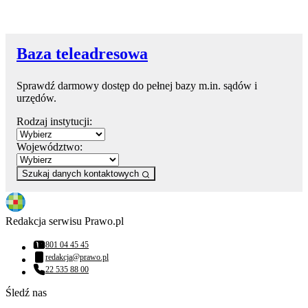
Baza teleadresowa
Sprawdź darmowy dostęp do pełnej bazy m.in. sądów i
urzędów.
Rodzaj instytucji:
Województwo:
Szukaj danych kontaktowych
Redakcja serwisu Prawo.pl
801 04 45 45
Numer telefonu:
redakcja@prawo.pl
Adres email:
22 535 88 00
Numer telefonu:
Śledź nas