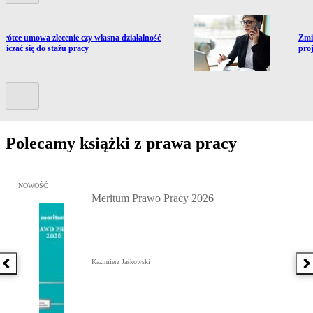
ź do artykułu:
Prze
krótce umowa zlecenie czy własna działalność
Zmi
liczać się do stażu pracy
pro
Kolejny slide
Polecamy książki z prawa pracy
Przejdź do: Meritum Prawo Pracy 2026, Kazimierz Jaśkowski - otw
NOWOŚĆ
Meritum Prawo Pracy 2026
Kazimierz Jaśkowski
Poprzednia książka
N