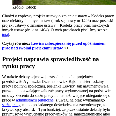
Źródło: iStock
Chodzi o rządowy projekt ustawy o zmianie ustawy – Kodeks pracy
oraz niektórych innych ustaw (druk sejmowy nr 1426) oraz poselski
projekt ustawy o zmianie ustawy – Kodeks pracy oraz niektórych
innych ustaw (druk nr 1404). O tych projektach pisaliśmy szerzej
tutaj
.
Czytaj również:
Lewica zabezpiecza się przed opóźnianiem
prac nad swoimi projektami ustaw
>>
Projekt naprawia sprawiedliwość na
rynku pracy
W trakcie debaty sejmowej uzasadnienie obu projektów
przedstawiła Agnieszka Dziemianowicz-Bąk, minister rodziny,
pracy i polityki społecznej, posłanka Lewicy. Jak argumentowała,
prawo nie pozwalające zaliczać pracy wykonywanej na podstawie
umowy zlecenia do stażu pracy i uniemożliwiające ubieganie się o
pracę w
administracji publicznej
z uwagi na brak wymaganego
stażu pracy
, mimo posiadanego doświadczenia zawodowego, to
krzywdzący absurd. - Tym bardziej, że przez ostatnie dekady było
przymusowe wypychanie pracowników na samozatrudnienie albo