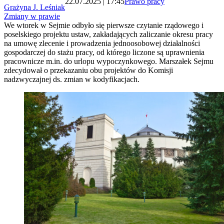
22.07.2025 | 17:45
Prawo pracy
Grażyna J. Leśniak
Zmiany w prawie
We wtorek w Sejmie odbyło się pierwsze czytanie rządowego i
poselskiego projektu ustaw, zakładających zaliczanie okresu pracy
na umowę zlecenie i prowadzenia jednoosobowej działalności
gospodarczej do stażu pracy, od którego liczone są uprawnienia
pracownicze m.in. do urlopu wypoczynkowego. Marszałek Sejmu
zdecydował o przekazaniu obu projektów do Komisji
nadzwyczajnej ds. zmian w kodyfikacjach.