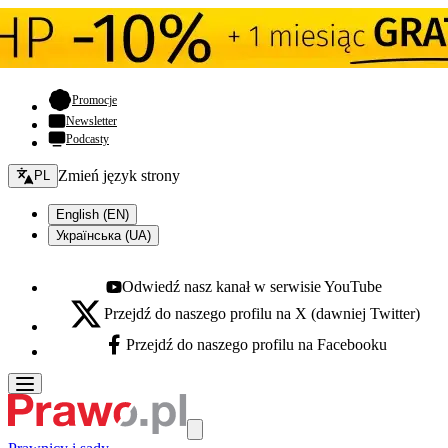
- otwiera się w nowej karcie
Promocje
Newsletter
Podcasty
Zmień język - bieżący:
Zmień język strony
PL
English (EN)
Українська (UA)
Odwiedź nasz kanał w serwisie YouTube
Youtube - otwiera się w nowej karcie
Przejdź do naszego profilu na X (dawniej Twitter)
X - otwiera się w nowej karcie
Przejdź do naszego profilu na Facebooku
Facebook - otwiera się w nowej karcie