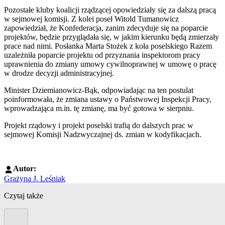
Pozostałe kluby koalicji rządzącej opowiedziały się za dalszą pracą
w sejmowej komisji. Z kolei poseł Witold Tumanowicz
zapowiedział, że Konfederacja, zanim zdecyduje się na poparcie
projektów, będzie przyglądała się, w jakim kierunku będą zmierzały
prace nad nimi. Posłanka Marta Stożek z koła poselskiego Razem
uzależniła poparcie projektu od przyznania inspektorom pracy
uprawnienia do zmiany umowy cywilnoprawnej w umowę o pracę
w drodze decyzji administracyjnej.
Minister Dziemianowicz-Bąk, odpowiadając na ten postulat
poinformowała, że zmiana ustawy o Państwowej Inspekcji Pracy,
wprowadzająca m.in. tę zmianę, ma być gotowa w sierpniu.
Projekt rządowy i projekt poselski trafią do dalszych prac w
sejmowej Komisji Nadzwyczajnej ds. zmian w kodyfikacjach.
Autor:
Grażyna J. Leśniak
Czytaj także
Poprzedni slide