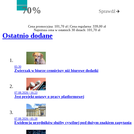
70%
Sprawdź
Rabatu
Cena promocyjna: 101,70 zł |
Cena regularna: 339,00 zł
Najniższa cena w ostatnich 30 dniach: 101,70 zł
Ostatnio dodane
05:30
Przejdź do artykułu:
Zwierzak w biurze cenniejszy niż biurowe dodatki
07.08.2026 | 16:23
Przejdź do artykułu:
Jest projekt ustawy o pracy platformowej
07.08.2026 | 05:28
Przejdź do artykułu:
Ewidencja urzędników służby cywilnej pod dużym znakiem zapytania