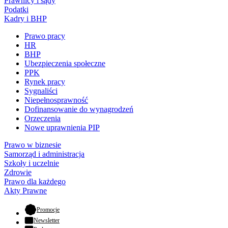
Prawnicy i sądy
Podatki
Kadry i BHP
Prawo pracy
HR
BHP
Ubezpieczenia społeczne
PPK
Rynek pracy
Sygnaliści
Niepełnosprawność
Dofinansowanie do wynagrodzeń
Orzeczenia
Nowe uprawnienia PIP
Prawo w biznesie
Samorząd i administracja
Szkoły i uczelnie
Zdrowie
Prawo dla każdego
Akty Prawne
- otwiera się w nowej karcie
Promocje
Newsletter