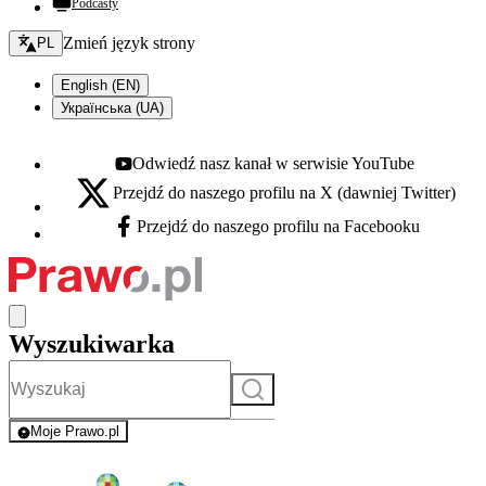
Podcasty
Zmień język - bieżący:
Zmień język strony
PL
English (EN)
Українська (UA)
Odwiedź nasz kanał w serwisie YouTube
Youtube - otwiera się w nowej karcie
Przejdź do naszego profilu na X (dawniej Twitter)
X - otwiera się w nowej karcie
Przejdź do naszego profilu na Facebooku
Facebook - otwiera się w nowej karcie
Wyszukiwarka
Szukaj
Moje Prawo.pl
- rejestracja i logowanie do serwisu