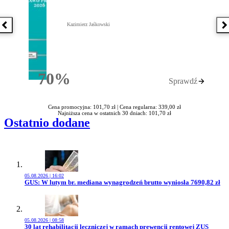
Kazimierz Jaśkowski
Poprzednia książka
N
70%
Sprawdź
Rabatu
Cena promocyjna: 101,70 zł |
Cena regularna: 339,00 zł
Najniższa cena w ostatnich 30 dniach: 101,70 zł
Ostatnio dodane
05.08.2026 | 16:02
Przejdź do artykułu:
GUS: W lutym br. mediana wynagrodzeń brutto wyniosła 7690,82 zł
05.08.2026 | 08:58
Przejdź do artykułu:
30 lat rehabilitacji leczniczej w ramach prewencji rentowej ZUS