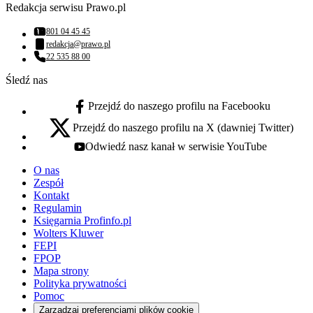
Redakcja serwisu Prawo.pl
801 04 45 45
Numer telefonu:
redakcja@prawo.pl
Adres email:
22 535 88 00
Numer telefonu:
Śledź nas
Przejdź do naszego profilu na Facebooku
facebook - otwiera się w nowej karcie
Przejdź do naszego profilu na X (dawniej Twitter)
x - otwiera się w nowej karcie
Odwiedź nasz kanał w serwisie YouTube
youtube - otwiera się w nowej karcie
O nas
Zespół
Kontakt
Regulamin
Księgarnia Profinfo.pl
Wolters Kluwer
FEPI
FPOP
Mapa strony
Polityka prywatności
Pomoc
Zarządzaj preferencjami plików cookie