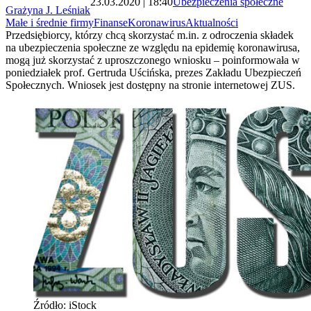
23.03.2020 | 18:40
Ubezpieczenia społeczne
Grażyna J. Leśniak
Małe i średnie firmy
Finanse
Koronawirus
Aktualności
Przedsiębiorcy, którzy chcą skorzystać m.in. z odroczenia składek
na ubezpieczenia społeczne ze względu na epidemię koronawirusa,
mogą już skorzystać z uproszczonego wniosku – poinformowała w
poniedziałek prof. Gertruda Uścińska, prezes Zakładu Ubezpieczeń
Społecznych. Wniosek jest dostępny na stronie internetowej ZUS.
Źródło: iStock