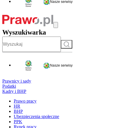
Nasze serwisy
Wyszukiwarka
Szukaj
Nasze serwisy
Prawnicy i sądy
Podatki
Kadry i BHP
Prawo pracy
HR
BHP
Ubezpieczenia społeczne
PPK
Rynek pracy