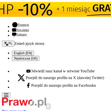
- otwiera się w nowej karcie
Promocje
Newsletter
Podcasty
Zmień język - bieżący:
Zmień język strony
PL
English (EN)
Українська (UA)
Odwiedź nasz kanał w serwisie YouTube
Youtube - otwiera się w nowej karcie
Przejdź do naszego profilu na X (dawniej Twitter)
X - otwiera się w nowej karcie
Przejdź do naszego profilu na Facebooku
Facebook - otwiera się w nowej karcie