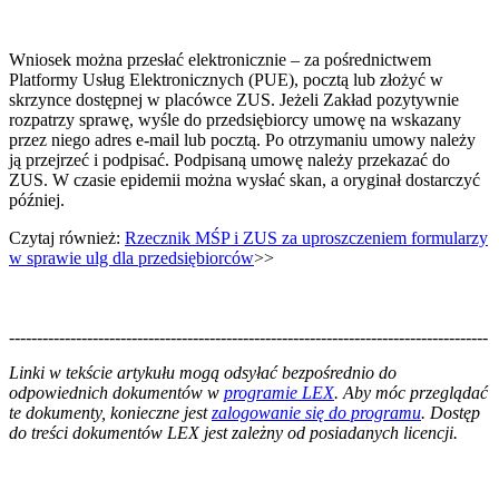
Wniosek można przesłać elektronicznie – za pośrednictwem
Platformy Usług Elektronicznych (PUE), pocztą lub złożyć w
skrzynce dostępnej w placówce ZUS. Jeżeli Zakład pozytywnie
rozpatrzy sprawę, wyśle do przedsiębiorcy umowę na wskazany
przez niego adres e-mail lub pocztą. Po otrzymaniu umowy należy
ją przejrzeć i podpisać. Podpisaną umowę należy przekazać do
ZUS. W czasie epidemii można wysłać skan, a oryginał dostarczyć
później.
Czytaj również:
Rzecznik MŚP i ZUS za uproszczeniem formularzy
w sprawie ulg dla przedsiębiorców
>>
--------------------------------------------------------------------------------------
--------------------------------------------------------
Linki w tekście artykułu mogą odsyłać bezpośrednio do
odpowiednich dokumentów w
programie LEX
. Aby móc przeglądać
te dokumenty, konieczne jest
zalogowanie się do programu
. Dostęp
do treści dokumentów LEX jest zależny od posiadanych licencji.