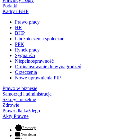
Prawnicy i sądy
Podatki
Kadry i BHP
Prawo pracy
HR
BHP
Ubezpieczenia społeczne
PPK
Rynek pracy
Sygnaliści
Niepełnosprawność
Dofinansowanie do wynagrodzeń
Orzeczenia
Nowe uprawnienia PIP
Prawo w biznesie
Samorząd i administracja
Szkoły i uczelnie
Zdrowie
Prawo dla każdego
Akty Prawne
- otwiera się w nowej karcie
Promocje
Newsletter