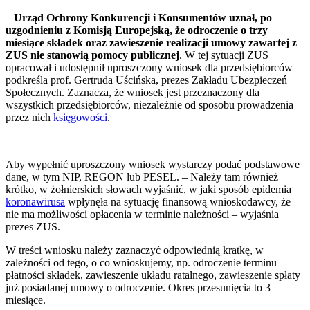
–
Urząd Ochrony Konkurencji i Konsumentów uznał, po
uzgodnieniu z Komisją Europejską, że odroczenie o trzy
miesiące składek oraz zawieszenie realizacji umowy zawartej z
ZUS nie stanowią pomocy publicznej
. W tej sytuacji ZUS
opracował i udostępnił uproszczony wniosek dla przedsiębiorców –
podkreśla prof. Gertruda Uścińska, prezes Zakładu Ubezpieczeń
Społecznych. Zaznacza, że wniosek jest przeznaczony dla
wszystkich przedsiębiorców, niezależnie od sposobu prowadzenia
przez nich
księgowości
.
Aby wypełnić uproszczony wniosek wystarczy podać podstawowe
dane, w tym NIP, REGON lub PESEL. – Należy tam również
krótko, w żołnierskich słowach wyjaśnić, w jaki sposób epidemia
koronawirusa
wpłynęła na sytuację finansową wnioskodawcy, że
nie ma możliwości opłacenia w terminie należności – wyjaśnia
prezes ZUS.
W treści wniosku należy zaznaczyć odpowiednią kratkę, w
zależności od tego, o co wnioskujemy, np. odroczenie terminu
płatności składek, zawieszenie układu ratalnego, zawieszenie spłaty
już posiadanej umowy o odroczenie. Okres przesunięcia to 3
miesiące.