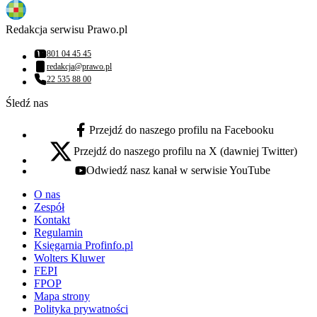
Redakcja serwisu Prawo.pl
801 04 45 45
Numer telefonu:
redakcja@prawo.pl
Adres email:
22 535 88 00
Numer telefonu:
Śledź nas
Przejdź do naszego profilu na Facebooku
facebook - otwiera się w nowej karcie
Przejdź do naszego profilu na X (dawniej Twitter)
x - otwiera się w nowej karcie
Odwiedź nasz kanał w serwisie YouTube
youtube - otwiera się w nowej karcie
O nas
Zespół
Kontakt
Regulamin
Księgarnia Profinfo.pl
Wolters Kluwer
FEPI
FPOP
Mapa strony
Polityka prywatności