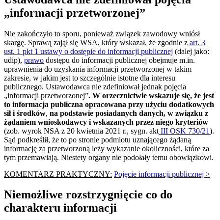
„informacji przetworzonej”
Nie zakończyło to sporu, ponieważ związek zawodowy wniósł
skargę. Sprawą zajął się WSA, który wskazał, że zgodnie z
art. 3
ust. 1 pkt 1 ustawy o dostępie do informacji publicznej
(dalej jako:
udip),
prawo
dostępu do informacji publicznej obejmuje m.in.
uprawnienia do uzyskania informacji przetworzonej w takim
zakresie, w jakim jest to szczególnie istotne dla interesu
publicznego. Ustawodawca nie zdefiniował jednak pojęcia
„informacji przetworzonej”
. W orzecznictwie wskazuje się, że jest
to informacja publiczna opracowana przy użyciu dodatkowych
sił i środków
,
na podstawie posiadanych danych, w związku z
żądaniem wnioskodawcy i wskazanych przez niego kryteriów
(zob. wyrok NSA z 20 kwietnia 2021 r., sygn. akt
III OSK 730/21
).
Sąd podkreślił, że to po stronie podmiotu uznającego żądaną
informację za przetworzoną leży wykazanie okoliczności, które za
tym przemawiają. Niestety organy nie podołały temu obowiązkowi.
KOMENTARZ PRAKTYCZNY:
Pojęcie informacji publicznej >
Niemożliwe rozstrzygnięcie co do
charakteru informacji