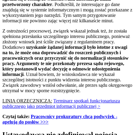
przetworzony charakter
. Podkreślił, że interesujące go dane
znajdują się w systemie informatycznym i mogą zostać przekazane z
wykorzystaniem jego narzędzi. Tym samym przygotowanie
informacji nie powinno zając więcej niż kilkanaście minut.
Z ostrożności procesowej, związek wskazał jednak też, że została
spełniona przesłanka szczególnego interesu publicznego, ponieważ
złożony wniosek jest ściśle związany z regulaminem pracy.
Dodatkowo
uzyskanie żądanej informacji było istotne z uwagi
na to, że może ona doprowadzić do roszczeń publicznych i
pracowniczych oraz przyczynić się do normalizacji stosunków
pracy. Argumenty te nie przekonały prezesa sądu rejowego,
który postanowił wydać decyzję o odmowie udostępnienia
informacji
. Uznał bowiem, że wnioskodawca nie wykazał
szczególnej istotności z punktu widzenia interesu publicznego.
Związek zawodowy wniósł odwołanie, ale prezes sądu okręgowego
utrzymał w mocy sporne rozstrzygnięcie.
LINIA ORZECZNICZA:
Terminarz spotkań funkcjonariusza
publicznego jako przedmiot informacji publicznej >
Czytaj także:
Pracownicy prokuratury chcą podwyżek -
apelują do posłów >>>
Ustawodawca nie zdefiniował pojęcia