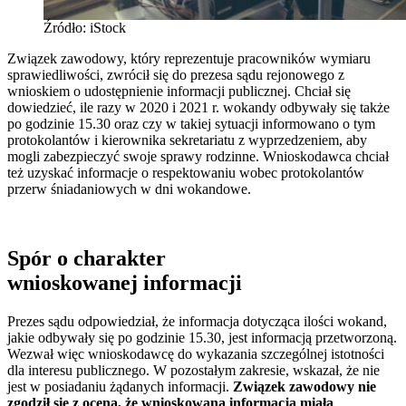
Źródło: iStock
Związek zawodowy, który reprezentuje pracowników wymiaru
sprawiedliwości, zwrócił się do prezesa sądu rejonowego z
wnioskiem o udostępnienie informacji publicznej. Chciał się
dowiedzieć, ile razy w 2020 i 2021 r. wokandy odbywały się także
po godzinie 15.30 oraz czy w takiej sytuacji informowano o tym
protokolantów i kierownika sekretariatu z wyprzedzeniem, aby
mogli zabezpieczyć swoje sprawy rodzinne. Wnioskodawca chciał
też uzyskać informacje o respektowaniu wobec protokolantów
przerw śniadaniowych w dni wokandowe.
Spór o charakter
wnioskowanej informacji
Prezes sądu odpowiedział, że informacja dotycząca ilości wokand,
jakie odbywały się po godzinie 15.30, jest informacją przetworzoną.
Wezwał więc wnioskodawcę do wykazania szczególnej istotności
dla interesu publicznego. W pozostałym zakresie, wskazał, że nie
jest w posiadaniu żądanych informacji.
Związek zawodowy nie
zgodził się z oceną, że wnioskowana informacja miała