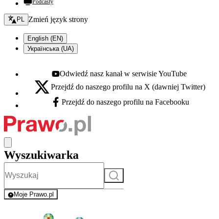
Podcasty
Zmień język - bieżący:
Zmień język strony
PL
English (EN)
Українська (UA)
Odwiedź nasz kanał w serwisie YouTube
Youtube - otwiera się w nowej karcie
Przejdź do naszego profilu na X (dawniej Twitter)
X - otwiera się w nowej karcie
Przejdź do naszego profilu na Facebooku
Facebook - otwiera się w nowej karcie
Wyszukiwarka
Szukaj
Moje Prawo.pl
- rejestracja i logowanie do serwisu