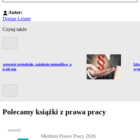
Autor:
Dorian Lesner
Czytaj także
Poprzedni slide
ź do artykułu:
Prze
e prostuje protokołu, zażalenie niemożliwe, a
Izb
nia nie ma
wym
Kolejny slide
Polecamy książki z prawa pracy
Przejdź do: Meritum Prawo Pracy 2026, Kazimierz Jaśkowski - otw
NOWOŚĆ
Meritum Prawo Pracy 2026