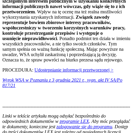
szczególnym interesem publicznym w uzyskaniu konkretnych
informacji publicznych nawet wówczas, gdy wiąże się to z ich
przetworzeniem
. Wpływ na tę ocenę ma też realna możliwości
wykorzystania uzyskanych informacji.
Związek zawody
reprezentuje bowiem zbiorowe interesy pracowników,
współuczestniczy w tworzeniu korzystnych warunków pracy,
kontroluje przestrzeganie przepisów i występuje o
usunięcie nieprawidłowości
. Ponadto podmiot ten działa w imieniu
wszystkich pracowników, a nie tylko swoich członków. Tym
samym spełnia on ważną funkcję społeczną. Mając powyższe na
uwadze, WSA uchylił zaskarżoną i poprzedzającą ją decyzję.
Oznacza to, że spraw powróci na biurko prezesa sądu rejowego.
PROCEDURA:
Udostępnianie informacji przetworzonej >
Wyrok WSA w Poznaniu z 3 grudnia 2021 r., sygn. akt IV SA/Po
817/21
--------------------------------------------------------------------------------------
--------------------------------------------------------
Linki w tekście artykułu mogą odsyłać bezpośrednio do
odpowiednich dokumentów w
programie LEX
. Aby móc przeglądać
te dokumenty, konieczne jest
zalogowanie się do programu
. Dostęp
do treści dokumentów LEX jest zależny od posiadanych licencji.