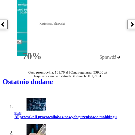
Kazimierz Jaśkowski
Poprzednia książka
N
70%
Sprawdź
Rabatu
Cena promocyjna: 101,70 zł |
Cena regularna: 339,00 zł
Najniższa cena w ostatnich 30 dniach: 101,70 zł
Ostatnio dodane
05:30
Przejdź do artykułu:
AI przeszkoli pracowników z nowych przepisów o mobbingu