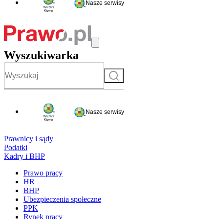
Nasze serwisy
Wyszukiwarka
Szukaj
Nasze serwisy
Prawnicy i sądy
Podatki
Kadry i BHP
Prawo pracy
HR
BHP
Ubezpieczenia społeczne
PPK
Rynek pracy