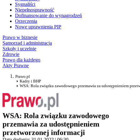
Sygnaliści
Niepełnosprawność
Dofinansowanie do wynagrodzeń
Orzeczenia
Nowe uprawnienia PIP
Prawo w biznesie
Samorząd i administracja
Szkoły i uczelnie
Zdrowie
Prawo dla każdego
Akty Prawne
Prawo.pl
Kadry i BHP
WSA: Rola związku zawodowego przemawia za udostępnieniem przetw
WSA: Rola związku zawodowego
przemawia za udostępnieniem
przetworzonej informacji
Data dodania: 31.01.2022 | 06:30