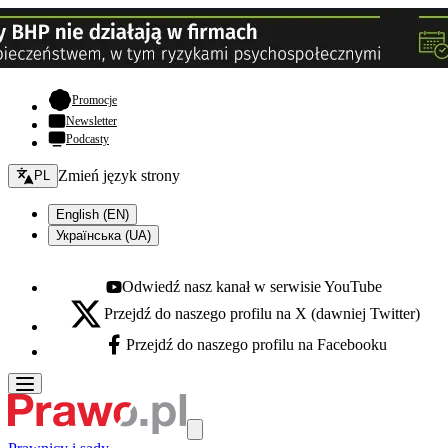
- otwiera się w nowej karcie
Promocje
Newsletter
Podcasty
Zmień język - bieżący:
Zmień język strony
PL
English (EN)
Українська (UA)
Odwiedź nasz kanał w serwisie YouTube
Youtube - otwiera się w nowej karcie
Przejdź do naszego profilu na X (dawniej Twitter)
X - otwiera się w nowej karcie
Przejdź do naszego profilu na Facebooku
Facebook - otwiera się w nowej karcie