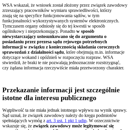
WSA wskazał, że wniosek został złożony przez związek zawodowy
zrzeszający pracowników wymiaru sprawiedliwości, którzy
znają się na specyfice funkcjonowania sądów, w tym
funkcjonalności wykorzystywanych systemów elektronicznych.
Tymczasem organy odniosły się do tej kwestii w sposób
ogólnikowy i nieprzekonujący. Ponadto
w sposób
niewystarczający ustosunkowano się do argumentu o
posiadaniu przez prezesa sądu rejowego potrzebnych
informacji w związku z koniecznością składania corocznych
sprawozdań z działalności sądu
, które obejmują m.in. informacje
dotyczące wokand i opóźnień w rozpoczęciu rozpraw. WSA
stwierdził, że braki te nie pozwalają jednoznacznie rozstrzygnąć,
czy żądana informacja rzeczywiście miała przetworzony charakter.
Przekazanie informacji jest szczególnie
istotne dla interesu publicznego
Wątpliwość ta nie miała jednak istotnego wpływu na wynik sprawy.
Sąd uznał, że związek zawodowy należy do kręgu podmiotów
spełniających wymóg z
art. 3 ust. 1 pkt 1 udip
. W orzecznictwie
wskazuje się, że
związek zawodowy może legitymować się