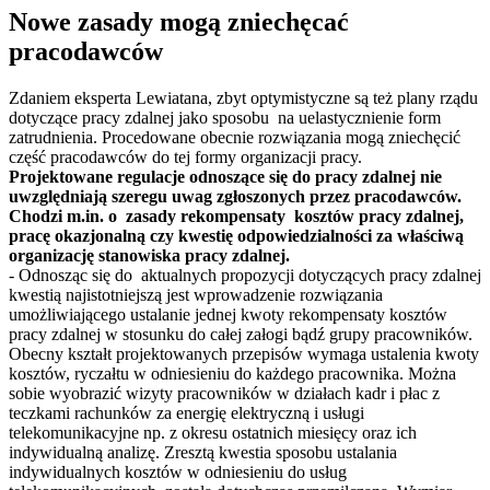
Nowe zasady mogą zniechęcać
pracodawców
Zdaniem eksperta Lewiatana, zbyt optymistyczne są też plany rządu
dotyczące pracy zdalnej jako sposobu na uelastycznienie form
zatrudnienia. Procedowane obecnie rozwiązania mogą zniechęcić
część pracodawców do tej formy organizacji pracy.
Projektowane regulacje odnoszące się do pracy zdalnej nie
uwzględniają szeregu uwag zgłoszonych przez pracodawców.
Chodzi m.in. o zasady rekompensaty kosztów pracy zdalnej,
pracę okazjonalną czy kwestię odpowiedzialności za właściwą
organizację stanowiska pracy zdalnej.
- Odnosząc się do aktualnych propozycji dotyczących pracy zdalnej
kwestią najistotniejszą jest wprowadzenie rozwiązania
umożliwiającego ustalanie jednej kwoty rekompensaty kosztów
pracy zdalnej w stosunku do całej załogi bądź grupy pracowników.
Obecny kształt projektowanych przepisów wymaga ustalenia kwoty
kosztów, ryczałtu w odniesieniu do każdego pracownika. Można
sobie wyobrazić wizyty pracowników w działach kadr i płac z
teczkami rachunków za energię elektryczną i usługi
telekomunikacyjne np. z okresu ostatnich miesięcy oraz ich
indywidualną analizę. Zresztą kwestia sposobu ustalania
indywidualnych kosztów w odniesieniu do usług