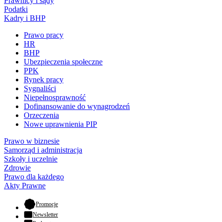
Prawnicy i sądy
Podatki
Kadry i BHP
Prawo pracy
HR
BHP
Ubezpieczenia społeczne
PPK
Rynek pracy
Sygnaliści
Niepełnosprawność
Dofinansowanie do wynagrodzeń
Orzeczenia
Nowe uprawnienia PIP
Prawo w biznesie
Samorząd i administracja
Szkoły i uczelnie
Zdrowie
Prawo dla każdego
Akty Prawne
- otwiera się w nowej karcie
Promocje
Newsletter