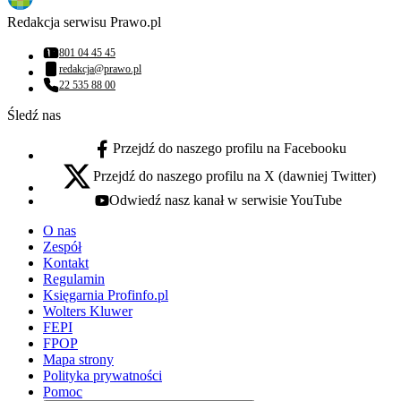
Redakcja serwisu Prawo.pl
801 04 45 45
Numer telefonu:
redakcja@prawo.pl
Adres email:
22 535 88 00
Numer telefonu:
Śledź nas
Przejdź do naszego profilu na Facebooku
facebook - otwiera się w nowej karcie
Przejdź do naszego profilu na X (dawniej Twitter)
x - otwiera się w nowej karcie
Odwiedź nasz kanał w serwisie YouTube
youtube - otwiera się w nowej karcie
O nas
Zespół
Kontakt
Regulamin
Księgarnia Profinfo.pl
Wolters Kluwer
FEPI
FPOP
Mapa strony
Polityka prywatności
Pomoc