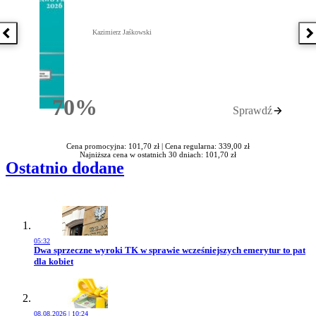
Kazimierz Jaśkowski
Poprzednia książka
N
70%
Sprawdź
Rabatu
Cena promocyjna: 101,70 zł |
Cena regularna: 339,00 zł
Najniższa cena w ostatnich 30 dniach: 101,70 zł
Ostatnio dodane
05:32
Przejdź do artykułu:
Dwa sprzeczne wyroki TK w sprawie wcześniejszych emerytur to pat
dla kobiet
08.08.2026 | 10:24