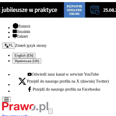
- otwiera się w nowej karcie
Promocje
Newsletter
Podcasty
Zmień język - bieżący:
Zmień język strony
PL
English (EN)
Українська (UA)
Odwiedź nasz kanał w serwisie YouTube
Youtube - otwiera się w nowej karcie
Przejdź do naszego profilu na X (dawniej Twitter)
X - otwiera się w nowej karcie
Przejdź do naszego profilu na Facebooku
Facebook - otwiera się w nowej karcie