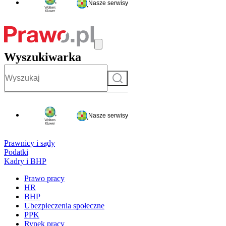
Nasze serwisy
Wyszukiwarka
Szukaj
Nasze serwisy
Prawnicy i sądy
Podatki
Kadry i BHP
Prawo pracy
HR
BHP
Ubezpieczenia społeczne
PPK
Rynek pracy