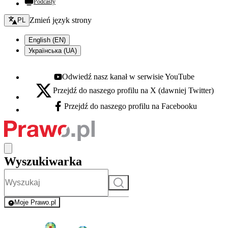
Podcasty
Zmień język - bieżący:
Zmień język strony
PL
English (EN)
Українська (UA)
Odwiedź nasz kanał w serwisie YouTube
Youtube - otwiera się w nowej karcie
Przejdź do naszego profilu na X (dawniej Twitter)
X - otwiera się w nowej karcie
Przejdź do naszego profilu na Facebooku
Facebook - otwiera się w nowej karcie
Wyszukiwarka
Szukaj
Moje Prawo.pl
- rejestracja i logowanie do serwisu