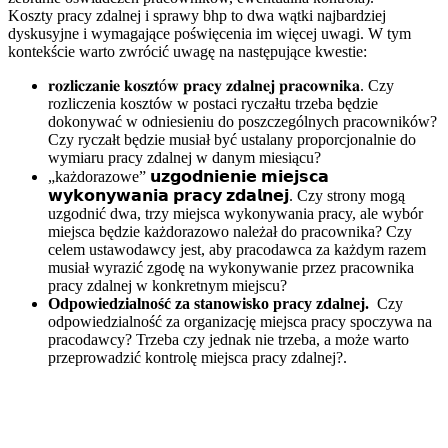
Koszty pracy zdalnej i sprawy bhp to dwa wątki najbardziej
dyskusyjne i wymagające poświęcenia im więcej uwagi. W tym
kontekście warto zwrócić uwagę na następujące kwestie:
𝐫𝐨𝐳𝐥𝐢𝐜𝐳𝐚𝐧𝐢𝐞 𝐤𝐨𝐬𝐳𝐭ó𝐰 𝐩𝐫𝐚𝐜𝐲 𝐳𝐝𝐚𝐥𝐧𝐞𝐣 𝐩𝐫𝐚𝐜𝐨𝐰𝐧𝐢𝐤𝐚. Czy
rozliczenia kosztów w postaci ryczałtu trzeba będzie
dokonywać w odniesieniu do poszczególnych pracowników?
Czy ryczałt będzie musiał być ustalany proporcjonalnie do
wymiaru pracy zdalnej w danym miesiącu?
„każdorazowe” 𝘂𝘇𝗴𝗼𝗱𝗻𝗶𝗲𝗻𝗶𝗲 𝗺𝗶𝗲𝗷𝘀𝗰𝗮
𝘄𝘆𝗸𝗼𝗻𝘆𝘄𝗮𝗻𝗶𝗮 𝗽𝗿𝗮𝗰𝘆 𝘇𝗱𝗮𝗹𝗻𝗲𝗷. Czy strony mogą
uzgodnić dwa, trzy miejsca wykonywania pracy, ale wybór
miejsca będzie każdorazowo należał do pracownika? Czy
celem ustawodawcy jest, aby pracodawca za każdym razem
musiał wyrazić zgodę na wykonywanie przez pracownika
pracy zdalnej w konkretnym miejscu?
Odpowiedzialność za stanowisko pracy zdalnej.
Czy
odpowiedzialność za organizację miejsca pracy spoczywa na
pracodawcy? Trzeba czy jednak nie trzeba, a może warto
przeprowadzić kontrolę miejsca pracy zdalnej?.