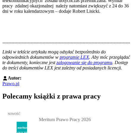
telekomunikacyjnych została dotychczas przemilczana. Wymiar
pracy zdalnej okazjonalnej należy natomiast zwiększyć z 24 do 36
dni w roku kalendarzowym – dodaje Robert Lisicki.
--------------------------------------------------------------------------------------
--------------------------------------------------------
Linki w tekście artykułu mogą odsyłać bezpośrednio do
odpowiednich dokumentów w
programie LEX
. Aby móc przeglądać
te dokumenty, konieczne jest
zalogowanie się do programu
. Dostęp
do treści dokumentów LEX jest zależny od posiadanych licencji.
Autor:
Prawo.pl
Polecamy książki z prawa pracy
Przejdź do: Meritum Prawo Pracy 2026, Kazimierz Jaśkowski - otw
NOWOŚĆ
Meritum Prawo Pracy 2026