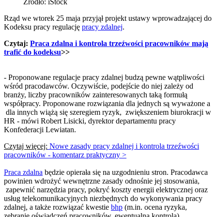
Źródło: iStock
Rząd we wtorek 25 maja przyjął projekt ustawy wprowadzającej do
Kodeksu pracy regulację
pracy zdalnej
.
Czytaj:
Praca zdalna i kontrola trzeźwości pracowników mają
trafić do kodeksu
>>
- Proponowane regulacje pracy zdalnej budzą pewne wątpliwości
wśród pracodawców. Oczywiście, podejście do niej zależy od
branży, liczby pracowników zainteresowanych taką formułą
współpracy. Proponowane rozwiązania dla jednych są wyważone a
dla innych wiążą się szeregiem ryzyk, zwiększeniem biurokracji w
HR - mówi Robert Lisicki, dyrektor departamentu pracy
Konfederacji Lewiatan.
Czytaj więcej:
Nowe zasady pracy zdalnej i kontrola trzeźwości
pracowników - komentarz praktyczny >
Praca zdalna
będzie opierała się na uzgodnieniu stron. Pracodawca
powinien wdrożyć wewnętrzne zasady odnośnie jej stosowania,
zapewnić narzędzia pracy, pokryć koszty energii elektrycznej oraz
usług telekomunikacyjnych niezbędnych do wykonywania pracy
zdalnej, a także rozwiązać kwestie
bhp
(m.in. ocena ryzyka,
zebranie oświadczeń pracowników, ewentualna kontrola).