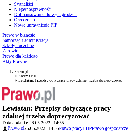
Sygnaliści
Niepełnosprawność
Dofinansowanie do wynagrodzeń
Orzeczenia
Nowe uprawnienia PIP
Prawo w biznesie
Samorząd i administracja
Szkoły i uczelnie
Zdrowie
Prawo dla każdego
Akty Prawne
Prawo.pl
Kadry i BHP
Lewiatan: Przepisy dotyczące pracy zdalnej trzeba doprecyzować
Lewiatan: Przepisy dotyczące pracy
zdalnej trzeba doprecyzować
Data dodania: 26.05.2022 | 14:55
Prawo.pl
26.05.2022 | 14:55
Prawo pracy
BHP
Prawo gospodarcze