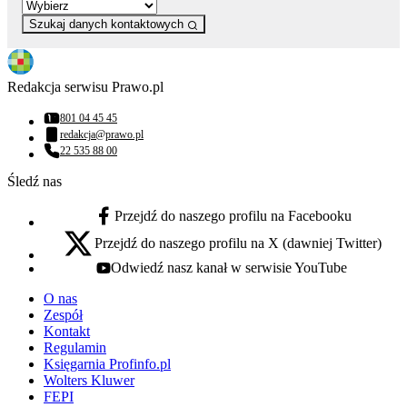
Szukaj danych kontaktowych
Redakcja serwisu Prawo.pl
801 04 45 45
Numer telefonu:
redakcja@prawo.pl
Adres email:
22 535 88 00
Numer telefonu:
Śledź nas
Przejdź do naszego profilu na Facebooku
facebook - otwiera się w nowej karcie
Przejdź do naszego profilu na X (dawniej Twitter)
x - otwiera się w nowej karcie
Odwiedź nasz kanał w serwisie YouTube
youtube - otwiera się w nowej karcie
O nas
Zespół
Kontakt
Regulamin
Księgarnia Profinfo.pl
Wolters Kluwer
FEPI