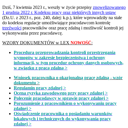
Dziś, 7 kwietnia 2023 r., weszły w życie przepisy
znowelizowanego
1 grudnia 2022 r. Kodeksu pracy oraz niektórych innych ustaw
(Dz.U. z 2023 r., poz. 240, dalej: k.p.), które wprowadziły na stałe
do kodeksu regulacje umożliwiające pracodawcom kontrolę
trzeźwości
pracowników oraz pracę zdalną i możliwość kontroli jej
wykonywania przez pracodawcę.
WZORY DOKUMENTÓW w LEX
NOWOŚĆ
:
Procedura przeprowadzania kontroli przestrzegania
wymogów w zakresie bezpieczeństwa i ochrony
informacji, w tym procedur ochrony danych osobowych,
w związku z pracą zdalną >
Wniosek pracownika o okazjonalną pracę zdalną - wzór
dokumentu >
Regulamin pracy zdalnej >
Ocena ryzyka zawodowego przy pracy zdalnej >
Polecenie pracodawcy w sprawie pracy zdalnej >
Porozumienie z pracownikiem o wykonywaniu pracy
zdalnej >
Oświadczenie pracownika o posiadaniu warunków
lokalowych i technicznych do wykonywania pracy
zdalnej >