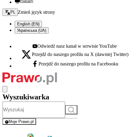
Podcasty
Zmień język - bieżący:
Zmień język strony
PL
English (EN)
Українська (UA)
Odwiedź nasz kanał w serwisie YouTube
Youtube - otwiera się w nowej karcie
Przejdź do naszego profilu na X (dawniej Twitter)
X - otwiera się w nowej karcie
Przejdź do naszego profilu na Facebooku
Facebook - otwiera się w nowej karcie
Wyszukiwarka
Szukaj
Moje Prawo.pl
- rejestracja i logowanie do serwisu