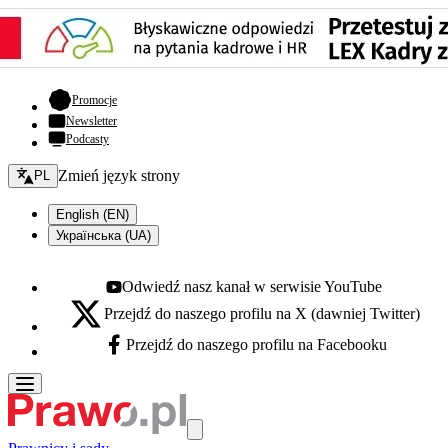
- otwiera się w nowej karcie
Promocje
Newsletter
Podcasty
Zmień język - bieżący:
Zmień język strony
PL
English (EN)
Українська (UA)
Odwiedź nasz kanał w serwisie YouTube
Youtube - otwiera się w nowej karcie
Przejdź do naszego profilu na X (dawniej Twitter)
X - otwiera się w nowej karcie
Przejdź do naszego profilu na Facebooku
Facebook - otwiera się w nowej karcie