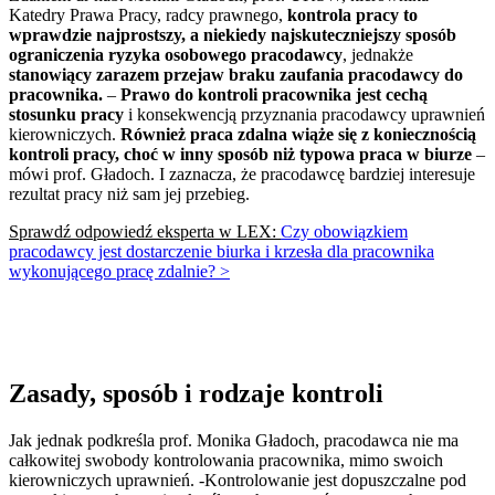
Katedry Prawa Pracy, radcy prawnego,
kontrola pracy to
wprawdzie najprostszy, a
niekiedy najskuteczniejszy sposób
ograniczenia ryzyka osobowego pracodawcy
, jednakże
stanowiący zarazem przejaw braku zaufania pracodawcy do
pracownika.
–
Prawo do kontroli pracownika jest cechą
stosunku pracy
i konsekwencją przyznania pracodawcy uprawnień
kierowniczych.
Również praca zdalna wiąże się z koniecznością
kontroli pracy, choć w inny sposób niż typowa praca w biurze
–
mówi prof. Gładoch. I zaznacza, że pracodawcę bardziej interesuje
rezultat pracy niż sam jej przebieg.
Sprawdź odpowiedź eksperta w LEX:
Czy obowiązkiem
pracodawcy jest dostarczenie biurka i krzesła dla pracownika
wykonującego pracę zdalnie? >
Zasady, sposób i rodzaje kontroli
Jak jednak podkreśla prof. Monika Gładoch, pracodawca nie ma
całkowitej swobody kontrolowania pracownika, mimo swoich
kierowniczych uprawnień. -Kontrolowanie jest dopuszczalne pod