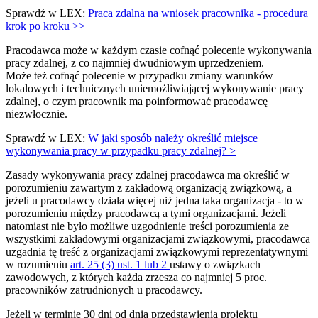
Sprawdź w LEX:
Praca zdalna na wniosek pracownika - procedura
krok po kroku >>
Pracodawca może w każdym czasie cofnąć polecenie wykonywania
pracy zdalnej, z co najmniej dwudniowym uprzedzeniem.
Może też cofnąć polecenie w przypadku zmiany warunków
lokalowych i technicznych uniemożliwiającej wykonywanie pracy
zdalnej, o czym pracownik ma poinformować pracodawcę
niezwłocznie.
Sprawdź w LEX:
W jaki sposób należy określić miejsce
wykonywania pracy w przypadku pracy zdalnej? >
Zasady wykonywania pracy zdalnej pracodawca ma określić w
porozumieniu zawartym z zakładową organizacją związkową, a
jeżeli u pracodawcy działa więcej niż jedna taka organizacja - to w
porozumieniu między pracodawcą a tymi organizacjami. Jeżeli
natomiast nie było możliwe uzgodnienie treści porozumienia ze
wszystkimi zakładowymi organizacjami związkowymi, pracodawca
uzgadnia tę treść z organizacjami związkowymi reprezentatywnymi
w rozumieniu
art. 25 (3) ust. 1 lub 2
ustawy o związkach
zawodowych, z których każda zrzesza co najmniej 5 proc.
pracowników zatrudnionych u pracodawcy.
Jeżeli w terminie 30 dni od dnia przedstawienia projektu