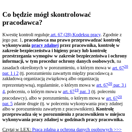
Co będzie mógł skontrolować
pracodawca?
Kwestię kontroli reguluje
art. 67 (28) Kodeksu pracy
. Zgodnie z
jego par. 1,
pracodawca ma prawo przeprowadzać kontrolę
wykonywania
pracy zdalnej
przez pracownika, kontrolę w
zakresie bezpieczeństwa i higieny pracy lub kontrolę
przestrzegania wymogów w zakresie bezpieczeństwa i ochrony
informacji, w tym procedur ochrony danych osobowych
, na
20
zasadach określonych w porozumieniu, o którym mowa w
art. 67
par. 1 i 2
(tj. porozumieniu zawartym między pracodawcą a
zakładową organizacją związkową albo organizacją
20
reprezentatywną), regulaminie, o którym mowa w
art. 67
par. 3 i
19
4
, poleceniu, o którym mowa w
art. 67
par. 3
(tj. poleceniu
20
pracodawcy), albo w porozumieniu, o którym mowa w
art. 67
par. 5
zdanie drugie (tj. w poleceniu wykonywania pracy zdalnej
albo w porozumieniu zawartym z pracownikiem).
Kontrolę
przeprowadza się w porozumieniu z pracownikiem w miejscu
wykonywania pracy zdalnej w godzinach pracy pracownika.
Czytaj w LEX:
Praca zdalna a ochrona danych osobowych >>>