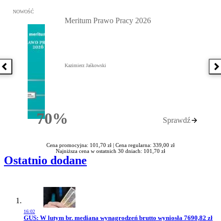
Przejdź do: Meritum Prawo Pracy 2026, Kazimierz Jaśkowski - otw
NOWOŚĆ
Meritum Prawo Pracy 2026
Kazimierz Jaśkowski
Poprzednia książka
N
70%
Sprawdź
Rabatu
Cena promocyjna: 101,70 zł |
Cena regularna: 339,00 zł
Najniższa cena w ostatnich 30 dniach: 101,70 zł
Ostatnio dodane
16:02
Przejdź do artykułu:
GUS: W lutym br. mediana wynagrodzeń brutto wyniosła 7690,82 zł