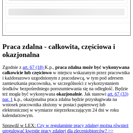
Praca zdalna - całkowita, częściowa i
okazjonalna
Zgodnie z
art. 67 (18)
K.p.,
praca zdalna może być wykonywana
całkowicie lub częściowo
w miejscu wskazanym przez pracownika
i każdorazowo uzgodnionym z pracodawcą, w tym pod adresem
zamieszkania pracownika, w szczególności z wykorzystaniem
środków bezpośredniego porozumiewania się na odległość. Będzie
też mogła być wykonywana
okazjonalnie
. Jak stanowi
art. 67 (33)
par. 1
k.p., okazjonalna praca zdalna będzie przysługiwała na
wniosek pracownika złożony w postaci papierowej lub
elektronicznej w wymiarze nieprzekraczającym 24 dni w roku
kalendarzowym.
Sprawdź w LEX:
Czy w regulaminie pracy zdalnej można również
uregulować kwestie pracy zdalnej dla zleceniobiorców? >>