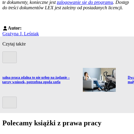
te dokumenty, konieczne jest
zalogowanie się do programu
. Dostęp
do treści dokumentów LEX jest zależny od posiadanych licencji.
Autor:
Grażyna J. Leśniak
Czytaj także
Poprzedni slide
ź do artykułu:
Prze
onalna praca zdalna to nie urlop na żądanie –
Dwa
ystarczy wniosek, potrzebna zgoda szefa
mał
Kolejny slide
Polecamy książki z prawa pracy