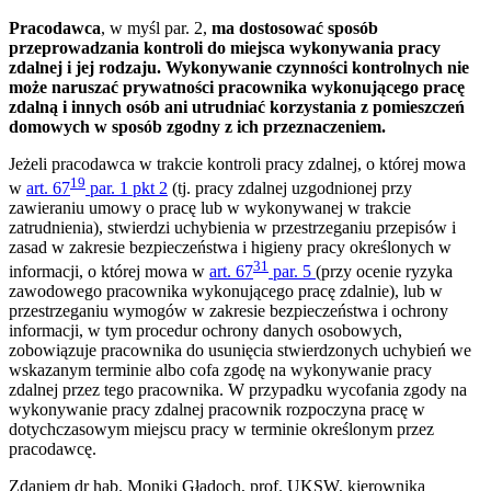
Pracodawca
, w myśl par. 2,
ma dostosować sposób
przeprowadzania kontroli do miejsca wykonywania pracy
zdalnej i jej rodzaju. Wykonywanie czynności kontrolnych nie
może naruszać prywatności pracownika wykonującego pracę
zdalną i innych osób ani utrudniać korzystania z pomieszczeń
domowych w sposób zgodny z ich przeznaczeniem.
Jeżeli pracodawca w trakcie kontroli pracy zdalnej, o której mowa
19
w
art. 67
par. 1 pkt 2
(tj. pracy zdalnej uzgodnionej przy
zawieraniu umowy o pracę lub w wykonywanej w trakcie
zatrudnienia), stwierdzi uchybienia w przestrzeganiu przepisów i
zasad w zakresie bezpieczeństwa i higieny pracy określonych w
31
informacji, o której mowa w
art. 67
par. 5
(przy ocenie ryzyka
zawodowego pracownika wykonującego pracę zdalnie), lub w
przestrzeganiu wymogów w zakresie bezpieczeństwa i ochrony
informacji, w tym procedur ochrony danych osobowych,
zobowiązuje pracownika do usunięcia stwierdzonych uchybień we
wskazanym terminie albo cofa zgodę na wykonywanie pracy
zdalnej przez tego pracownika. W przypadku wycofania zgody na
wykonywanie pracy zdalnej pracownik rozpoczyna pracę w
dotychczasowym miejscu pracy w terminie określonym przez
pracodawcę.
Zdaniem dr hab. Moniki Gładoch, prof. UKSW, kierownika