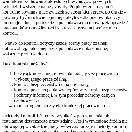
warunkiem zachowania określonych wymogów prawnych –
twierdzi. I wskazuje na trzy zasady. Po pierwsze – czynności
kontrolne powinny mieć związek ze stosunkiem pracy, po drugie –
powinny być możliwie najmniej dolegliwe dla pracownika, czyli
proporcjonalne, a po trzecie – pracodawca ma obowiązek uprzedzić
pracowników o możliwości i zakresie stosowanej wobec nich
kontroli.
- Prawo do kontroli dotyczy każdej formy pracy zdalnej:
dobrowolnej, poleconej przez pracodawcę i okazjonalnej –
wskazuje prof. Gładoch.
I tak, kontrola może być:
bieżącą kontrolą wykonywania pracy przez pracownika
wykonującego pracę zdalną,
kontrolą bezpieczeństwa i higieny pracy,
kontrolą przestrzegania wymogów w zakresie bezpieczeństwa
i ochrony informacji, w tym procedur ochrony danych
osobowych, i
monitoringiem poczty elektronicznej pracownika.
- Metody kontroli 1-3 muszą wynikać z porozumienia lub
regulaminu dotyczącego pracy zdalnej. Jeśli wymienione źródła nie
obowiązują w zakładzie pracy, wówczas rodzaje i metody kontroli
powinny wynikać z polecenia pracodawcy, o którym mowa w
art.