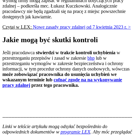
wymóg firmy mogą zapisać w regulaminach dotyczących pracy
zdalnej – podkreśla mec. Łukasz Kuczkowski. Analogicznie
pracodawcy nie będą zgadzali się na pracę z miejsc powszechnie
dostępnych jak kawiarnie.
Czytaj w LEX:
Nowe zasady pracy zdalnej od 7 kwietnia 2023 r. >
Jakie mogą być skutki kontroli
Jeśli pracodawca
stwierdzi w trakcie kontroli uchybienia
w
przestrzeganiu przepisów i zasad w zakresie
bhp
lub w
przestrzeganiu wymogów w zakresie bezpieczeństwa i ochrony
informacji, w tym procedur ochrony danych osobowych, wówczas
może zobowiązać pracownika do usunięcia uchybień we
wskazanym terminie lub
cofnąć zgodę na na wykonywanie
pracy zdalnej
przez tego pracownika.
--------------------------------------------------------------------------------------
--------------------------------------------------------
Linki w tekście artykułu mogą odsyłać bezpośrednio do
odpowiednich dokumentów w
programie LEX
. Aby móc przeglądać