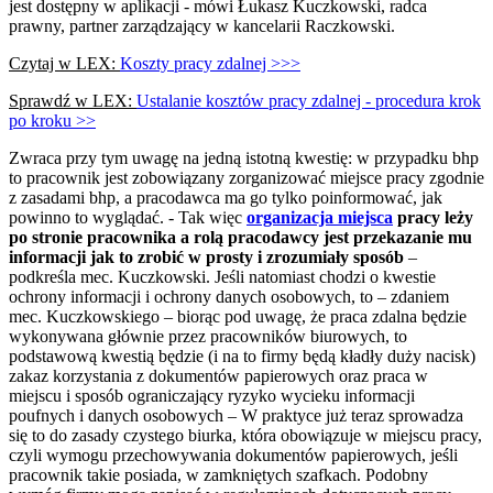
jest dostępny w aplikacji - mówi Łukasz Kuczkowski, radca
prawny, partner zarządzający w kancelarii Raczkowski.
Czytaj w LEX:
Koszty pracy zdalnej >>>
Sprawdź w LEX:
Ustalanie kosztów pracy zdalnej - procedura krok
po kroku >>
Zwraca przy tym uwagę na jedną istotną kwestię: w przypadku bhp
to pracownik jest zobowiązany zorganizować miejsce pracy zgodnie
z zasadami bhp, a pracodawca ma go tylko poinformować, jak
powinno to wyglądać. - Tak więc
organizacja miejsca
pracy leży
po stronie pracownika a rolą pracodawcy jest przekazanie mu
informacji jak to zrobić w prosty i zrozumiały sposób
–
podkreśla mec. Kuczkowski. Jeśli natomiast chodzi o kwestie
ochrony informacji i ochrony danych osobowych, to – zdaniem
mec. Kuczkowskiego – biorąc pod uwagę, że praca zdalna będzie
wykonywana głównie przez pracowników biurowych, to
podstawową kwestią będzie (i na to firmy będą kładły duży nacisk)
zakaz korzystania z dokumentów papierowych oraz praca w
miejscu i sposób ograniczający ryzyko wycieku informacji
poufnych i danych osobowych – W praktyce już teraz sprowadza
się to do zasady czystego biurka, która obowiązuje w miejscu pracy,
czyli wymogu przechowywania dokumentów papierowych, jeśli
pracownik takie posiada, w zamkniętych szafkach. Podobny