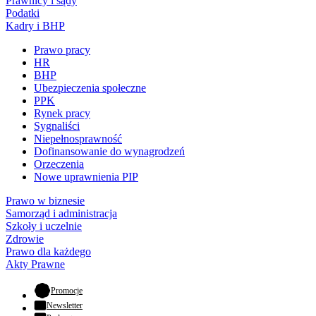
Prawnicy i sądy
Podatki
Kadry i BHP
Prawo pracy
HR
BHP
Ubezpieczenia społeczne
PPK
Rynek pracy
Sygnaliści
Niepełnosprawność
Dofinansowanie do wynagrodzeń
Orzeczenia
Nowe uprawnienia PIP
Prawo w biznesie
Samorząd i administracja
Szkoły i uczelnie
Zdrowie
Prawo dla każdego
Akty Prawne
- otwiera się w nowej karcie
Promocje
Newsletter