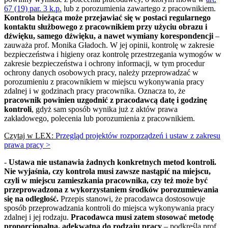
67 (19) par. 3 k.p.
lub z porozumienia zawartego z pracownikiem.
Kontrola bieżąca może przejawiać się w postaci regularnego
kontaktu służbowego z pracownikiem przy użyciu obrazu i
dźwięku, samego dźwięku, a nawet wymiany korespondencji
–
zauważa prof. Monika Gładoch. W jej opinii, kontrolę w zakresie
bezpieczeństwa i higieny oraz kontrolę przestrzegania wymogów w
zakresie bezpieczeństwa i ochrony informacji, w tym procedur
ochrony danych osobowych pracy, należy przeprowadzać w
porozumieniu z pracownikiem w miejscu wykonywania pracy
zdalnej i w godzinach pracy pracownika. Oznacza to, że
pracownik powinien uzgodnić z pracodawcą datę i godzinę
kontroli
, gdyż sam sposób wynika już z aktów prawa
zakładowego, polecenia lub porozumienia z pracownikiem.
Czytaj w LEX:
Przegląd projektów rozporządzeń i ustaw z zakresu
prawa pracy >
-
Ustawa nie ustanawia żadnych konkretnych metod kontroli.
Nie wyjaśnia, czy kontrola musi zawsze nastąpić na miejscu,
czyli w miejscu zamieszkania pracownika, czy też może być
przeprowadzona z wykorzystaniem środków porozumiewania
się na odległość.
Przepis stanowi, że pracodawca dostosowuje
sposób przeprowadzania kontroli do miejsca wykonywania pracy
zdalnej i jej rodzaju.
Pracodawca musi zatem stosować metodę
proporcjonalną, adekwatną do rodzaju pracy
– podkreśla prof.