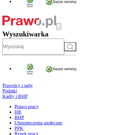
Nasze serwisy
Wyszukiwarka
Szukaj
Nasze serwisy
Prawnicy i sądy
Podatki
Kadry i BHP
Prawo pracy
HR
BHP
Ubezpieczenia społeczne
PPK
Rynek pracy