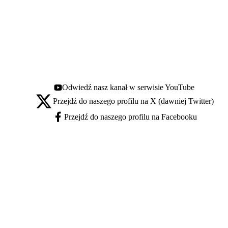
Odwiedź nasz kanał w serwisie YouTube
Youtube - otwiera się w nowej karcie
Przejdź do naszego profilu na X (dawniej Twitter)
X - otwiera się w nowej karcie
Przejdź do naszego profilu na Facebooku
Facebook - otwiera się w nowej karcie