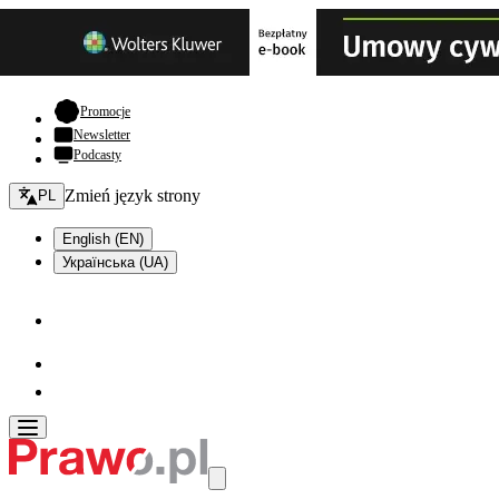
- otwiera się w nowej karcie
Promocje
Newsletter
Podcasty
Zmień język - bieżący:
Zmień język strony
PL
English (EN)
Українська (UA)