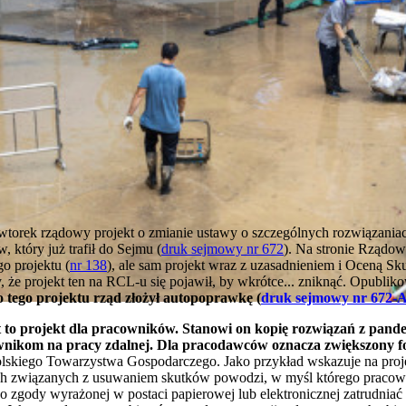
e wtorek rządowy projekt o zmianie ustawy o szczególnych rozwiązan
 który już trafił do Sejmu (
druk sejmowy nr 672
). Na stronie Rządo
go projektu (
nr 138
), ale sam projekt wraz z uzasadnieniem i Oceną Sk
że projekt ten na RCL-u się pojawił, by wkrótce... zniknąć. Opublikow
o tego projektu rząd złożył autopoprawkę (
druk sejmowy nr 672-
t to projekt dla pracowników. Stanowi on kopię rozwiązań z pande
nikom na pracy zdalnej. Dla pracodawców oznacza zwiększony f
olskiego Towarzystwa Gospodarczego. Jako przykład wskazuje na proj
ch związanych z usuwaniem skutków powodzi, w myśl którego pracown
o zgody wyrażonej w postaci papierowej lub elektronicznej zatrudnia