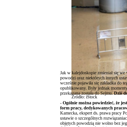
Jak w kalejdoskopie zmieniał się w
powodzi oraz niektórych innych ustaw,
wcześnie pojawiła się zakładka do te
opublikowany. Były jednak momenty, 
przekazana została do Sejmu.
Dziś d
Źródło: iStock
-
Ogólnie można powiedzieć, że jes
form pracy, dedykowanych pracow
Kamecka, ekspert ds. prawa pracy P
ustawie o szczególnych rozwiązania
objętych powodzią nie wolno bez jeg