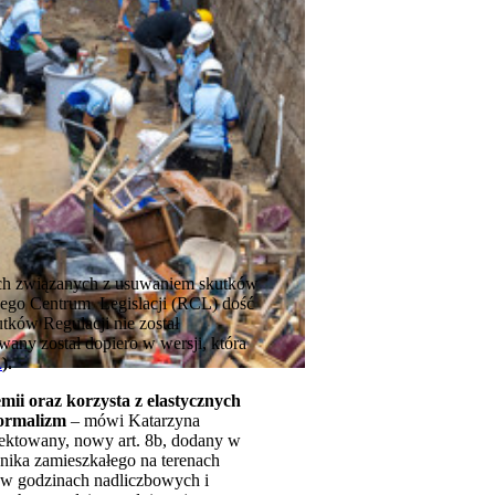
iach związanych z usuwaniem skutków
wego Centrum Legislacji (RCL) dość
utków Regulacji nie został
any został dopiero w wersji, która
A
).
mii oraz korzysta z elastycznych
ormalizm
– mówi Katarzyna
ektowany, nowy art. 8b, dodany w
ika zamieszkałego na terenach
ć w godzinach nadliczbowych i