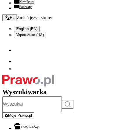
Newsletter
Podcasty
Zmień język - bieżący:
Zmień język strony
PL
English (EN)
Українська (UA)
Wyszukiwarka
Szukaj
Moje Prawo.pl
- rejestracja i logowanie do serwisu
otwiera się w nowej karcie
Sklep LEX.pl