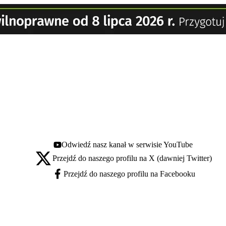
Odwiedź nasz kanał w serwisie YouTube
Youtube - otwiera się w nowej karcie
Przejdź do naszego profilu na X (dawniej Twitter)
X - otwiera się w nowej karcie
Przejdź do naszego profilu na Facebooku
Facebook - otwiera się w nowej karcie