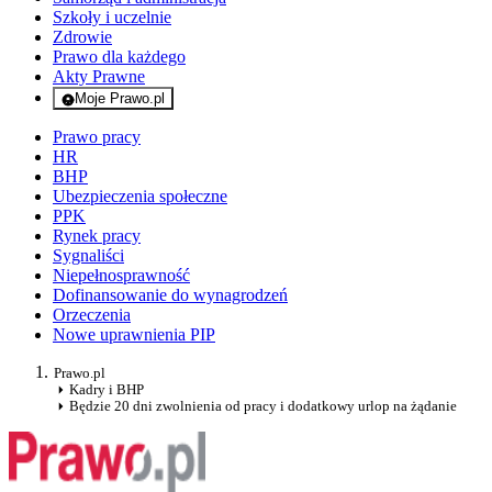
Szkoły i uczelnie
Zdrowie
Prawo dla każdego
Akty Prawne
Moje Prawo.pl
- rejestracja i logowanie do serwisu
Prawo pracy
HR
BHP
Ubezpieczenia społeczne
PPK
Rynek pracy
Sygnaliści
Niepełnosprawność
Dofinansowanie do wynagrodzeń
Orzeczenia
Nowe uprawnienia PIP
Prawo.pl
Kadry i BHP
Będzie 20 dni zwolnienia od pracy i dodatkowy urlop na żądanie