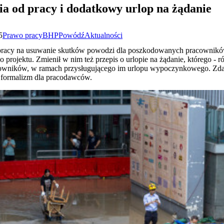
ia od pracy i dodatkowy urlop na żądanie
5
Prawo pracy
BHP
Powódź
Aktualności
 pracy na usuwanie skutków powodzi dla poszkodowanych pracownikó
 projektu. Zmienił w nim też przepis o urlopie na żądanie, którego - r
acowników, w ramach przysługującego im urlopu wypoczynkowego. Z
 formalizm dla pracodawców.