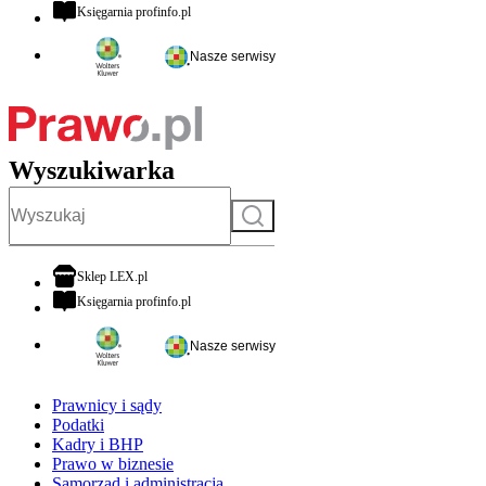
otwiera się w nowej karcie
Księgarnia profinfo.pl
Nasze serwisy
Wyszukiwarka
Szukaj
otwiera się w nowej karcie
Sklep LEX.pl
otwiera się w nowej karcie
Księgarnia profinfo.pl
Nasze serwisy
Prawnicy i sądy
Podatki
Kadry i BHP
Prawo w biznesie
Samorząd i administracja