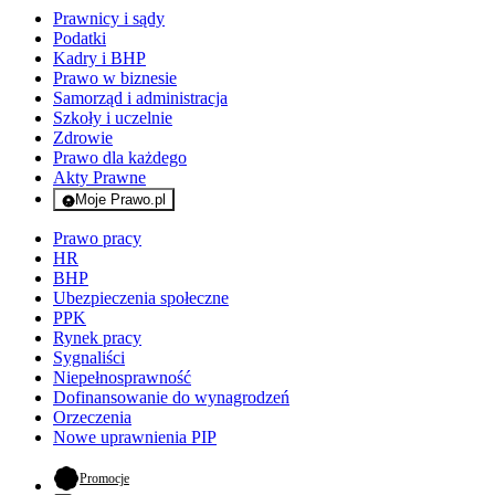
Prawnicy i sądy
Podatki
Kadry i BHP
Prawo w biznesie
Samorząd i administracja
Szkoły i uczelnie
Zdrowie
Prawo dla każdego
Akty Prawne
Moje Prawo.pl
- rejestracja i logowanie do serwisu
Prawo pracy
HR
BHP
Ubezpieczenia społeczne
PPK
Rynek pracy
Sygnaliści
Niepełnosprawność
Dofinansowanie do wynagrodzeń
Orzeczenia
Nowe uprawnienia PIP
- otwiera się w nowej karcie
Promocje