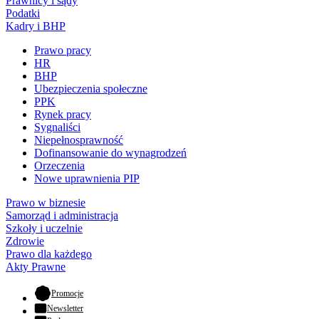
Prawnicy i sądy
Podatki
Kadry i BHP
Prawo pracy
HR
BHP
Ubezpieczenia społeczne
PPK
Rynek pracy
Sygnaliści
Niepełnosprawność
Dofinansowanie do wynagrodzeń
Orzeczenia
Nowe uprawnienia PIP
Prawo w biznesie
Samorząd i administracja
Szkoły i uczelnie
Zdrowie
Prawo dla każdego
Akty Prawne
- otwiera się w nowej karcie
Promocje
Newsletter