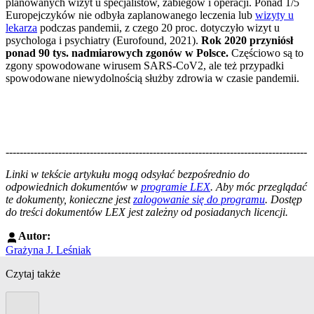
planowanych wizyt u specjalistów, zabiegów i operacji. Ponad 1/5
Europejczyków nie odbyła zaplanowanego leczenia lub
wizyty u
lekarza
podczas pandemii, z czego 20 proc. dotyczyło wizyt u
psychologa i psychiatry (Eurofound, 2021).
Rok 2020 przyniósł
ponad 90 tys. nadmiarowych zgonów w Polsce.
Częściowo są to
zgony spowodowane wirusem SARS-CoV2, ale też przypadki
spowodowane niewydolnością służby zdrowia w czasie pandemii.
--------------------------------------------------------------------------------------
--------------------------------------------------------
Linki w tekście artykułu mogą odsyłać bezpośrednio do
odpowiednich dokumentów w
programie LEX
. Aby móc przeglądać
te dokumenty, konieczne jest
zalogowanie się do programu
. Dostęp
do treści dokumentów LEX jest zależny od posiadanych licencji.
Autor:
Grażyna J. Leśniak
Czytaj także
Poprzedni slide