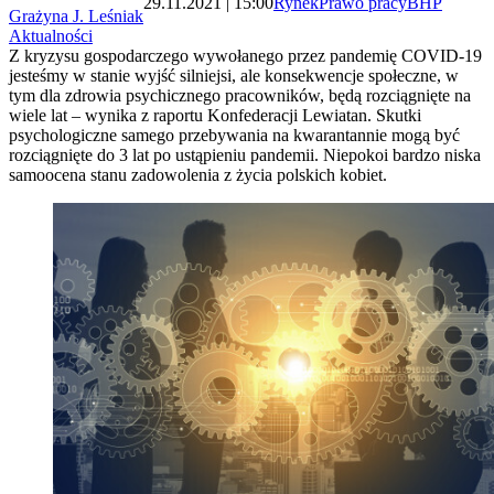
29.11.2021 | 15:00
Rynek
Prawo pracy
BHP
Grażyna J. Leśniak
Aktualności
Z kryzysu gospodarczego wywołanego przez pandemię COVID-19
jesteśmy w stanie wyjść silniejsi, ale konsekwencje społeczne, w
tym dla zdrowia psychicznego pracowników, będą rozciągnięte na
wiele lat – wynika z raportu Konfederacji Lewiatan. Skutki
psychologiczne samego przebywania na kwarantannie mogą być
rozciągnięte do 3 lat po ustąpieniu pandemii. Niepokoi bardzo niska
samoocena stanu zadowolenia z życia polskich kobiet.