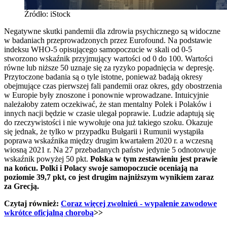
Źródło: iStock
Negatywne skutki pandemii dla zdrowia psychicznego są widoczne
w badaniach przeprowadzonych przez Eurofound. Na podstawie
indeksu WHO-5 opisującego samopoczucie w skali od 0-5
stworzono wskaźnik przyjmujący wartości od 0 do 100. Wartości
równe lub niższe 50 uznaje się za ryzyko popadnięcia w depresję.
Przytoczone badania są o tyle istotne, ponieważ badają okresy
obejmujące czas pierwszej fali pandemii oraz okres, gdy obostrzenia
w Europie były znoszone i ponownie wprowadzane. Intuicyjnie
należałoby zatem oczekiwać, że stan mentalny Polek i Polaków i
innych nacji będzie w czasie ulegał poprawie. Ludzie adaptują się
do rzeczywistości i nie wywołuje ona już takiego szoku. Okazuje
się jednak, że tylko w przypadku Bułgarii i Rumunii wystąpiła
poprawa wskaźnika między drugim kwartałem 2020 r. a wczesną
wiosną 2021 r. Na 27 przebadanych państw jedynie 5 odnotowuje
wskaźnik powyżej 50 pkt.
Polska w tym zestawieniu jest prawie
na końcu. Polki i Polacy swoje samopoczucie oceniają na
poziomie 39,7 pkt, co jest drugim najniższym wynikiem zaraz
za Grecją.
Czytaj również:
Coraz więcej zwolnień - wypalenie zawodowe
wkrótce oficjalną chorobą
>>