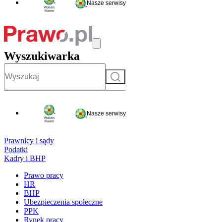
Nasze serwisy
Wyszukiwarka
Szukaj
Nasze serwisy
Prawnicy i sądy
Podatki
Kadry i BHP
Prawo pracy
HR
BHP
Ubezpieczenia społeczne
PPK
Rynek pracy