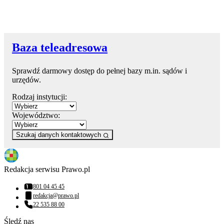
Baza teleadresowa
Sprawdź darmowy dostęp do pełnej bazy m.in. sądów i
urzędów.
Rodzaj instytucji:
Województwo:
Szukaj danych kontaktowych
Redakcja serwisu Prawo.pl
801 04 45 45
Numer telefonu:
redakcja@prawo.pl
Adres email:
22 535 88 00
Numer telefonu:
Śledź nas