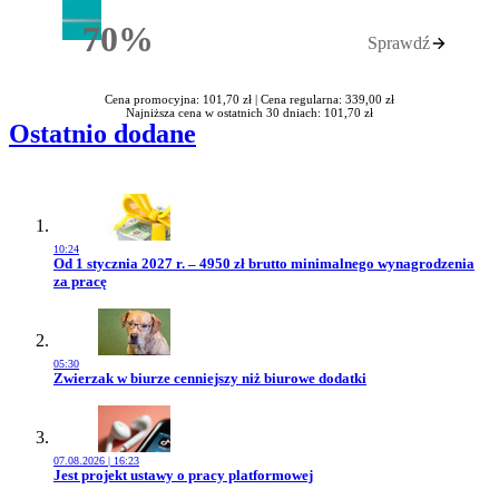
70%
Sprawdź
Rabatu
Cena promocyjna: 101,70 zł |
Cena regularna: 339,00 zł
Najniższa cena w ostatnich 30 dniach: 101,70 zł
Ostatnio dodane
10:24
Przejdź do artykułu:
Od 1 stycznia 2027 r. – 4950 zł brutto minimalnego wynagrodzenia
za pracę
05:30
Przejdź do artykułu:
Zwierzak w biurze cenniejszy niż biurowe dodatki
07.08.2026 | 16:23
Przejdź do artykułu:
Jest projekt ustawy o pracy platformowej