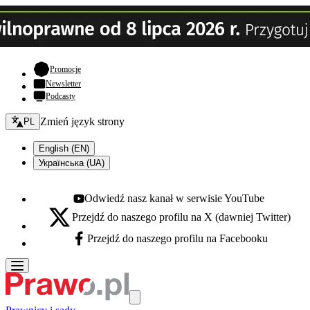
- otwiera się w nowej karcie
Promocje
Newsletter
Podcasty
Zmień język - bieżący:
Zmień język strony
PL
English (EN)
Українська (UA)
Odwiedź nasz kanał w serwisie YouTube
Youtube - otwiera się w nowej karcie
Przejdź do naszego profilu na X (dawniej Twitter)
X - otwiera się w nowej karcie
Przejdź do naszego profilu na Facebooku
Facebook - otwiera się w nowej karcie