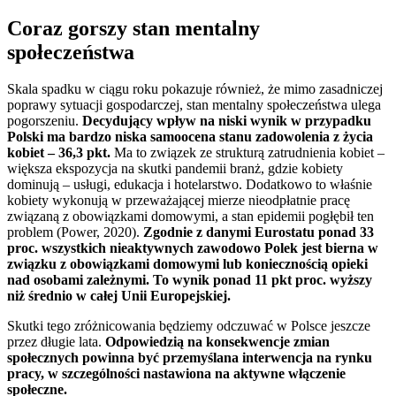
Coraz gorszy stan mentalny
społeczeństwa
Skala spadku w ciągu roku pokazuje również, że mimo zasadniczej
poprawy sytuacji gospodarczej, stan mentalny społeczeństwa ulega
pogorszeniu.
Decydujący wpływ na niski wynik w przypadku
Polski ma bardzo niska samoocena stanu zadowolenia z życia
kobiet – 36,3 pkt.
Ma to związek ze strukturą zatrudnienia kobiet –
większa ekspozycja na skutki pandemii branż, gdzie kobiety
dominują – usługi, edukacja i hotelarstwo. Dodatkowo to właśnie
kobiety wykonują w przeważającej mierze nieodpłatnie pracę
związaną z obowiązkami domowymi, a stan epidemii pogłębił ten
problem (Power, 2020).
Zgodnie z danymi Eurostatu ponad 33
proc. wszystkich nieaktywnych zawodowo Polek jest bierna w
związku z obowiązkami domowymi lub koniecznością opieki
nad osobami zależnymi. To wynik ponad 11 pkt proc. wyższy
niż średnio w całej Unii Europejskiej.
Skutki tego zróżnicowania będziemy odczuwać w Polsce jeszcze
przez długie lata.
Odpowiedzią na konsekwencje zmian
społecznych powinna być przemyślana interwencja na rynku
pracy, w szczególności nastawiona na aktywne włączenie
społeczne.