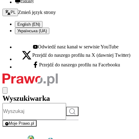
Podcasty
Zmień język - bieżący:
Zmień język strony
PL
English (EN)
Українська (UA)
Odwiedź nasz kanał w serwisie YouTube
Youtube - otwiera się w nowej karcie
Przejdź do naszego profilu na X (dawniej Twitter)
X - otwiera się w nowej karcie
Przejdź do naszego profilu na Facebooku
Facebook - otwiera się w nowej karcie
Wyszukiwarka
Szukaj
Moje Prawo.pl
- rejestracja i logowanie do serwisu