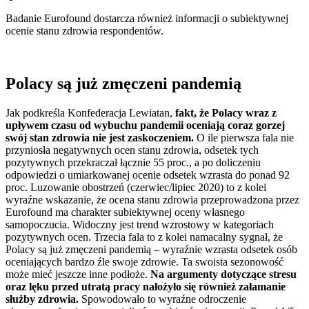
Badanie Eurofound dostarcza również informacji o subiektywnej
ocenie stanu zdrowia respondentów.
Polacy są już zmęczeni pandemią
Jak podkreśla Konfederacja Lewiatan,
fakt, że Polacy wraz z
upływem czasu od wybuchu pandemii oceniają coraz gorzej
swój stan zdrowia nie jest zaskoczeniem.
O ile pierwsza fala nie
przyniosła negatywnych ocen stanu zdrowia, odsetek tych
pozytywnych przekraczał łącznie 55 proc., a po doliczeniu
odpowiedzi o umiarkowanej ocenie odsetek wzrasta do ponad 92
proc. Luzowanie obostrzeń (czerwiec/lipiec 2020) to z kolei
wyraźne wskazanie, że ocena stanu zdrowia przeprowadzona przez
Eurofound ma charakter subiektywnej oceny własnego
samopoczucia. Widoczny jest trend wzrostowy w kategoriach
pozytywnych ocen. Trzecia fala to z kolei namacalny sygnał, że
Polacy są już zmęczeni pandemią – wyraźnie wzrasta odsetek osób
oceniających bardzo źle swoje zdrowie. Ta swoista sezonowość
może mieć jeszcze inne podłoże.
Na argumenty dotyczące stresu
oraz lęku przed utratą pracy nałożyło się również załamanie
służby zdrowia.
Spowodowało to wyraźne odroczenie