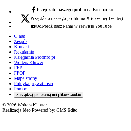
Przejdź do naszego profilu na Facebooku
facebook - otwiera się w nowej karcie
Przejdź do naszego profilu na X (dawniej Twitter)
x - otwiera się w nowej karcie
Odwiedź nasz kanał w serwisie YouTube
youtube - otwiera się w nowej karcie
O nas
Zespół
Kontakt
Regulamin
Księgarnia Profinfo.pl
Wolters Kluwer
FEPI
FPOP
Mapa strony
Polityka prywatności
Pomoc
Zarządzaj preferencjami plików cookie
© 2026 Wolters Kluwer
Realizacja Ideo Powered by:
CMS Edito