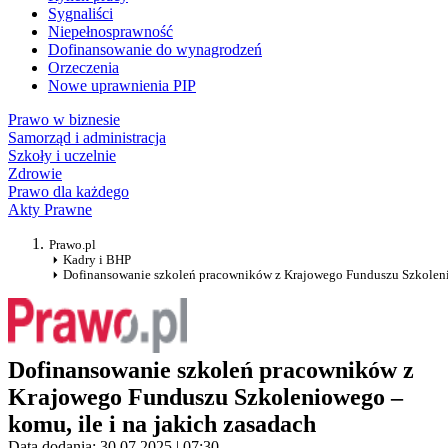
Sygnaliści
Niepełnosprawność
Dofinansowanie do wynagrodzeń
Orzeczenia
Nowe uprawnienia PIP
Prawo w biznesie
Samorząd i administracja
Szkoły i uczelnie
Zdrowie
Prawo dla każdego
Akty Prawne
Prawo.pl
Kadry i BHP
Dofinansowanie szkoleń pracowników z Krajowego Funduszu Szkolenio
Dofinansowanie szkoleń pracowników z
Krajowego Funduszu Szkoleniowego –
komu, ile i na jakich zasadach
Data dodania: 30.07.2025 | 07:30