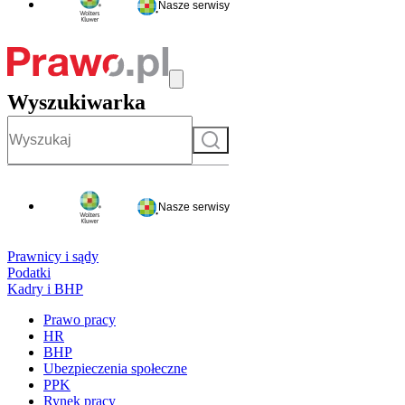
Nasze serwisy
Wyszukiwarka
Szukaj
Nasze serwisy
Prawnicy i sądy
Podatki
Kadry i BHP
Prawo pracy
HR
BHP
Ubezpieczenia społeczne
PPK
Rynek pracy