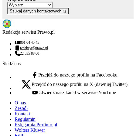
Szukaj danych kontaktowych
Redakcja serwisu Prawo.pl
801 04 45 45
Numer telefonu:
redakcja@prawo.pl
Adres email:
22 535 88 00
Numer telefonu:
Śledź nas
Przejdź do naszego profilu na Facebooku
facebook - otwiera się w nowej karcie
Przejdź do naszego profilu na X (dawniej Twitter)
x - otwiera się w nowej karcie
Odwiedź nasz kanał w serwisie YouTube
youtube - otwiera się w nowej karcie
O nas
Zespół
Kontakt
Regulamin
Księgarnia Profinfo.pl
Wolters Kluwer
FEPI