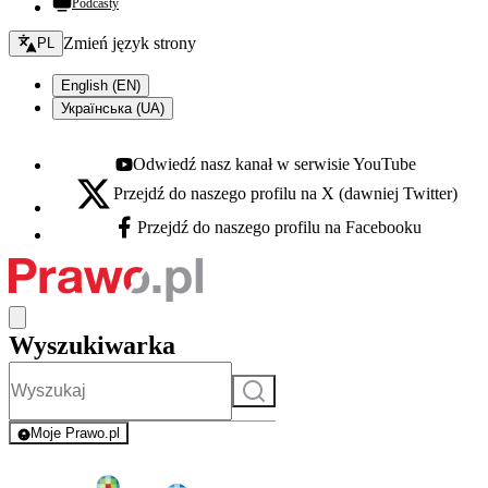
Podcasty
Zmień język - bieżący:
Zmień język strony
PL
English (EN)
Українська (UA)
Odwiedź nasz kanał w serwisie YouTube
Youtube - otwiera się w nowej karcie
Przejdź do naszego profilu na X (dawniej Twitter)
X - otwiera się w nowej karcie
Przejdź do naszego profilu na Facebooku
Facebook - otwiera się w nowej karcie
Wyszukiwarka
Szukaj
Moje Prawo.pl
- rejestracja i logowanie do serwisu