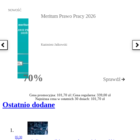
Przejdź do: Meritum Prawo Pracy 2026, Kazimierz Jaśkowski - otw
NOWOŚĆ
Meritum Prawo Pracy 2026
Kazimierz Jaśkowski
Poprzednia książka
N
70%
Sprawdź
Rabatu
Cena promocyjna: 101,70 zł |
Cena regularna: 339,00 zł
Najniższa cena w ostatnich 30 dniach: 101,70 zł
Ostatnio dodane
05:30