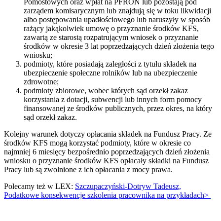
Pomostowych oraz wpłat na PFRON lub pozostają pod
zarządem komisarycznym lub znajdują się w toku likwidacji
albo postępowania upadłościowego lub naruszyły w sposób
rażący jakąkolwiek umowę o przyznanie środków KFS,
zawartą ze starostą rozpatrującym wniosek o przyznanie
środków w okresie 3 lat poprzedzających dzień złożenia tego
wniosku;
podmioty, które posiadają zaległości z tytułu składek na
ubezpieczenie społeczne rolników lub na ubezpieczenie
zdrowotne;
podmioty zbiorowe, wobec których sąd orzekł zakaz
korzystania z dotacji, subwencji lub innych form pomocy
finansowanej ze środków publicznych, przez okres, na który
sąd orzekł zakaz.
Kolejny warunek dotyczy opłacania składek na Fundusz Pracy. Ze
środków KFS mogą korzystać podmioty, które w okresie co
najmniej 6 miesięcy bezpośrednio poprzedzających dzień złożenia
wniosku o przyznanie środków KFS opłacały składki na Fundusz
Pracy lub są zwolnione z ich opłacania z mocy prawa.
Polecamy też w LEX:
Szczupaczyński-Dotryw Tadeusz,
Podatkowe konsekwencje szkolenia pracownika na przykładach>