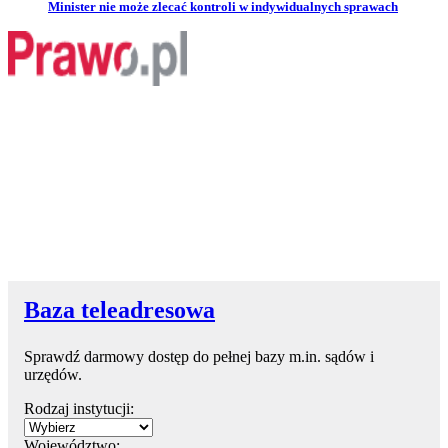
Przejdź do artykułu:
Minister nie może zlecać kontroli w indywidualnych sprawach
Baza teleadresowa
Sprawdź darmowy dostęp do pełnej bazy m.in. sądów i
urzędów.
Rodzaj instytucji:
Województwo: