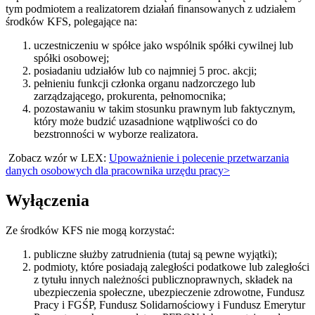
tym podmiotem a realizatorem działań finansowanych z udziałem
środków KFS, polegające na:
uczestniczeniu w spółce jako wspólnik spółki cywilnej lub
spółki osobowej;
posiadaniu udziałów lub co najmniej 5 proc. akcji;
pełnieniu funkcji członka organu nadzorczego lub
zarządzającego, prokurenta, pełnomocnika;
pozostawaniu w takim stosunku prawnym lub faktycznym,
który może budzić uzasadnione wątpliwości co do
bezstronności w wyborze realizatora.
Zobacz wzór w LEX:
Upoważnienie i polecenie przetwarzania
danych osobowych dla pracownika urzędu pracy>
Wyłączenia
Ze środków KFS nie mogą korzystać:
publiczne służby zatrudnienia (tutaj są pewne wyjątki);
podmioty, które posiadają zaległości podatkowe lub zaległości
z tytułu innych należności publicznoprawnych, składek na
ubezpieczenia społeczne, ubezpieczenie zdrowotne, Fundusz
Pracy i FGŚP, Fundusz Solidarnościowy i Fundusz Emerytur