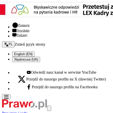
- otwiera się w nowej karcie
Promocje
Newsletter
Podcasty
Zmień język - bieżący:
Zmień język strony
PL
English (EN)
Українська (UA)
Odwiedź nasz kanał w serwisie YouTube
Youtube - otwiera się w nowej karcie
Przejdź do naszego profilu na X (dawniej Twitter)
X - otwiera się w nowej karcie
Przejdź do naszego profilu na Facebooku
Facebook - otwiera się w nowej karcie