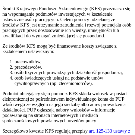
Środki Krajowego Funduszu Szkoleniowego (KFS) przeznacza się
na wspomaganie podmiotów inwestujących w kształcenie
ustawiczne osób pracujących. Celem pomocy udzielanej ze
środków KFS jest utrzymanie zatrudnienia i rozwój potencjału osób
pracujących przez dostosowanie ich wiedzy, umiejętności lub
kwalifikacji do wymagań zmieniającej się gospodarki.
Ze środków KFS mogą być finansowane koszty związane z
kształceniem ustawicznym:
pracowników,
pracodawców,
osób fizycznych prowadzących działalność gospodarczą,
osób świadczących usługi na podstawie umów
cywilnoprawnych (np. zleceniobiorców).
Podmiot ubiegający się o pomoc z KFS składa wniosek w postaci
elektronicznej za pośrednictwem indywidualnego konta do PUP
właściwego ze względu na jego siedzibę albo adres prowadzenia
działalności. PUP ogłaszają nabory wniosków – informacje
podawane są na stronach internetowych i mediach
społecznościowych powiatowych urzędów pracy.
Szczegółowo kwestie KFS regulują przepisy
art. 125-133 ustawy z