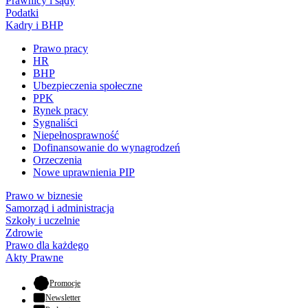
Prawnicy i sądy
Podatki
Kadry i BHP
Prawo pracy
HR
BHP
Ubezpieczenia społeczne
PPK
Rynek pracy
Sygnaliści
Niepełnosprawność
Dofinansowanie do wynagrodzeń
Orzeczenia
Nowe uprawnienia PIP
Prawo w biznesie
Samorząd i administracja
Szkoły i uczelnie
Zdrowie
Prawo dla każdego
Akty Prawne
- otwiera się w nowej karcie
Promocje
Newsletter