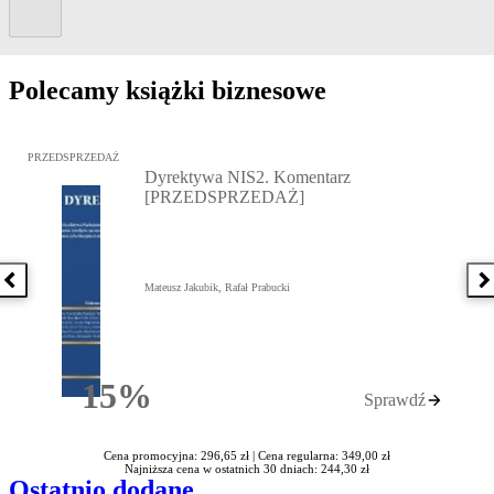
Kolejny slide
Polecamy książki biznesowe
Przejdź do: Dyrektywa NIS2. Komentarz [PRZEDSPRZEDAŻ], Mateu
PRZEDSPRZEDAŻ
Dyrektywa NIS2. Komentarz
[PRZEDSPRZEDAŻ]
Poprzednia książka
N
Mateusz Jakubik, Rafał Prabucki
15%
Sprawdź
Rabatu
Cena promocyjna: 296,65 zł |
Cena regularna: 349,00 zł
Najniższa cena w ostatnich 30 dniach: 244,30 zł
Ostatnio dodane