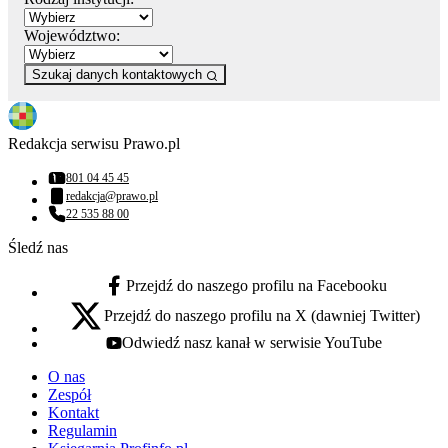
Województwo:
Szukaj danych kontaktowych
Redakcja serwisu Prawo.pl
801 04 45 45
Numer telefonu:
redakcja@prawo.pl
Adres email:
22 535 88 00
Numer telefonu:
Śledź nas
Przejdź do naszego profilu na Facebooku
facebook - otwiera się w nowej karcie
Przejdź do naszego profilu na X (dawniej Twitter)
x - otwiera się w nowej karcie
Odwiedź nasz kanał w serwisie YouTube
youtube - otwiera się w nowej karcie
O nas
Zespół
Kontakt
Regulamin