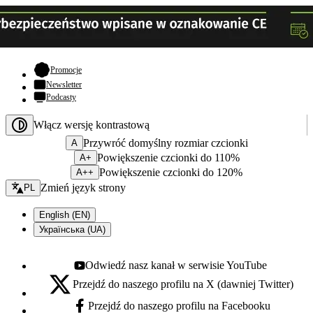
- otwiera się w nowej karcie
Promocje
Newsletter
Podcasty
Włącz wersję kontrastową
Przywróć domyślny rozmiar czcionki
A
Powiększenie czcionki do 110%
A+
Powiększenie czcionki do 120%
A++
Zmień język - bieżący:
Zmień język strony
PL
English (EN)
Українська (UA)
Odwiedź nasz kanał w serwisie YouTube
Youtube - otwiera się w nowej karcie
Przejdź do naszego profilu na X (dawniej Twitter)
X - otwiera się w nowej karcie
Przejdź do naszego profilu na Facebooku
Facebook - otwiera się w nowej karcie