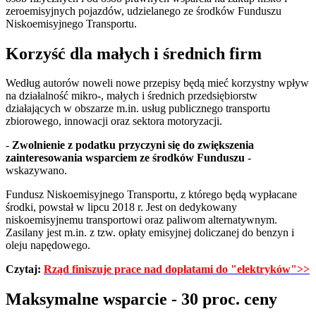
zeroemisyjnych pojazdów, udzielanego ze środków Funduszu
Niskoemisyjnego Transportu.
Korzyść dla małych i średnich firm
Według autorów noweli nowe przepisy będą mieć korzystny wpływ
na działalność mikro-, małych i średnich przedsiębiorstw
działających w obszarze m.in. usług publicznego transportu
zbiorowego, innowacji oraz sektora motoryzacji.
-
Zwolnienie z podatku przyczyni się do zwiększenia
zainteresowania wsparciem ze środków Funduszu
-
wskazywano.
Fundusz Niskoemisyjnego Transportu, z którego będą wypłacane
środki, powstał w lipcu 2018 r. Jest on dedykowany
niskoemisyjnemu transportowi oraz paliwom alternatywnym.
Zasilany jest m.in. z tzw. opłaty emisyjnej doliczanej do benzyn i
oleju napędowego.
Czytaj:
Rząd finiszuje prace nad dopłatami do "elektryków">>
Maksymalne wsparcie - 30 proc. ceny