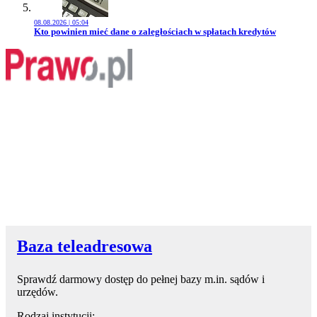
08.08.2026 | 05:04
Przejdź do artykułu:
Kto powinien mieć dane o zaległościach w spłatach kredytów
Baza teleadresowa
Sprawdź darmowy dostęp do pełnej bazy m.in. sądów i
urzędów.
Rodzaj instytucji: