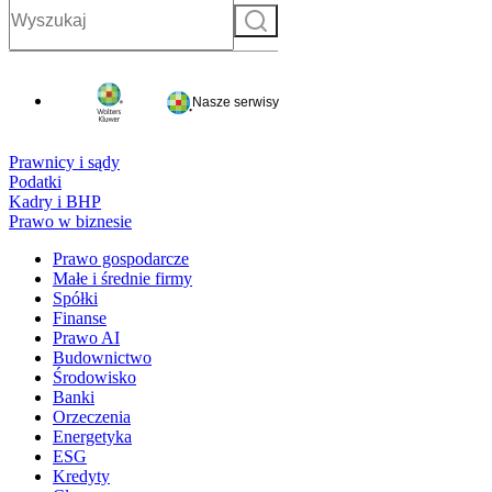
Szukaj
Nasze serwisy
Prawnicy i sądy
Podatki
Kadry i BHP
Prawo w biznesie
Prawo gospodarcze
Małe i średnie firmy
Spółki
Finanse
Prawo AI
Budownictwo
Środowisko
Banki
Orzeczenia
Energetyka
ESG
Kredyty