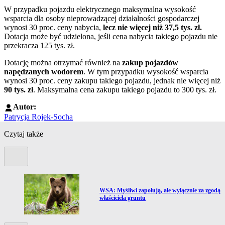
W przypadku pojazdu elektrycznego maksymalna wysokość
wsparcia dla osoby nieprowadzącej działalności gospodarczej
wynosi 30 proc. ceny nabycia,
lecz nie więcej niż 37,5 tys. zł.
Dotacja może być udzielona, jeśli cena nabycia takiego pojazdu nie
przekracza 125 tys. zł.
Dotację można otrzymać również na
zakup pojazdów
napędzanych wodorem
. W tym przypadku wysokość wsparcia
wynosi 30 proc. ceny zakupu takiego pojazdu, jednak nie więcej niż
90 tys. zł
. Maksymalna cena zakupu takiego pojazdu to 300 tys. zł.
Autor:
Patrycja Rojek-Socha
Czytaj także
Poprzedni slide
Przejdź do artykułu:
WSA: Myśliwi zapolują, ale wyłącznie za zgodą
właściciela gruntu