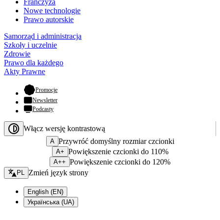
Franczyza
Nowe technologie
Prawo autorskie
Samorząd i administracja
Szkoły i uczelnie
Zdrowie
Prawo dla każdego
Akty Prawne
- otwiera się w nowej karcie
Promocje
Newsletter
Podcasty
Włącz wersję kontrastową
Przywróć domyślny rozmiar czcionki
A
Powiększenie czcionki do 110%
A+
Powiększenie czcionki do 120%
A++
Zmień język - bieżący:
Zmień język strony
PL
English (EN)
Українська (UA)