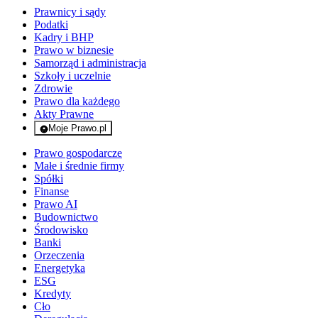
Prawnicy i sądy
Podatki
Kadry i BHP
Prawo w biznesie
Samorząd i administracja
Szkoły i uczelnie
Zdrowie
Prawo dla każdego
Akty Prawne
Moje Prawo.pl
- rejestracja i logowanie do serwisu
Prawo gospodarcze
Małe i średnie firmy
Spółki
Finanse
Prawo AI
Budownictwo
Środowisko
Banki
Orzeczenia
Energetyka
ESG
Kredyty
Cło