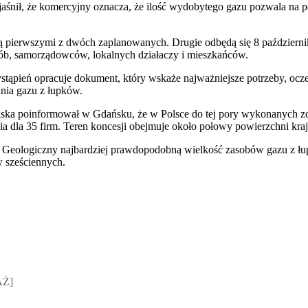
aśnił, że komercyjny oznacza, że ilość wydobytego gazu pozwala na 
ą pierwszymi z dwóch zaplanowanych. Drugie odbędą się 8 październ
sób, samorządowców, lokalnych działaczy i mieszkańców.
stąpień opracuje dokument, który wskaże najważniejsze potrzeby, ocze
nia gazu z łupków.
iska poinformował w Gdańsku, że w Polsce do tej pory wykonanych 
 dla 35 firm. Teren koncesji obejmuje około połowy powierzchni kraj
t Geologiczny najbardziej prawdopodobną wielkość zasobów gazu z ł
w sześciennych.
sz Jakubik, Rafał Prabucki - otwiera się w nowym oknie
AŻ]