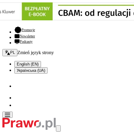
- otwiera się w nowej karcie
Promocje
Newsletter
Podcasty
Zmień język - bieżący:
Zmień język strony
PL
English (EN)
Українська (UA)