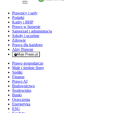
Prawnicy i sądy
Podatki
Kadry i BHP
Prawo w biznesie
Samorząd i administracja
Szkoły i uczelnie
Zdrowie
Prawo dla każdego
Akty Prawne
Moje Prawo.pl
- rejestracja i logowanie do serwisu
Prawo gospodarcze
Małe i średnie firmy
Spółki
Finanse
Prawo AI
Budownictwo
Środowisko
Banki
Orzeczenia
Energetyka
ESG