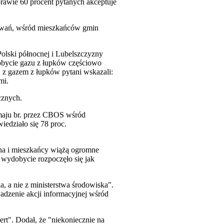
rawie 60 procent pytanych akceptuje
kiwań, wśród mieszkańców gmin
olski północnej i Lubelszczyzny
obycie gazu z łupków częściowo
. z gazem z łupków pytani wskazali:
mi.
cznych.
maju br. przez CBOS wśród
edziało się 78 proc.
na i mieszkańcy wiążą ogromne
wydobycie rozpoczęło się jak
 a nie z ministerstwa środowiska".
wadzenie akcji informacyjnej wśród
rt". Dodał, że "niekoniecznie na