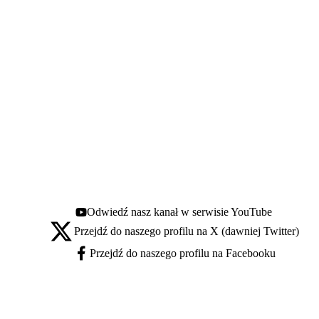
Odwiedź nasz kanał w serwisie YouTube
Youtube - otwiera się w nowej karcie
Przejdź do naszego profilu na X (dawniej Twitter)
X - otwiera się w nowej karcie
Przejdź do naszego profilu na Facebooku
Facebook - otwiera się w nowej karcie