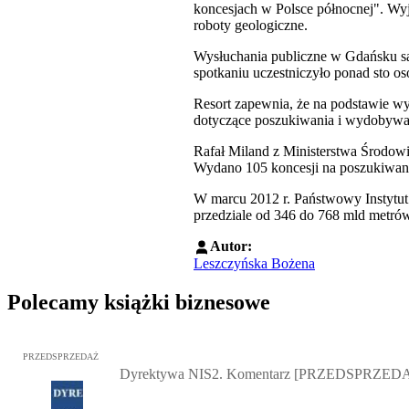
koncesjach w Polsce północnej". Wyj
roboty geologiczne.
Wysłuchania publiczne w Gdańsku s
spotkaniu uczestniczyło ponad sto o
Resort zapewnia, że na podstawie wy
dotyczące poszukiwania i wydobywa
Rafał Miland z Ministerstwa Środow
Wydano 105 koncesji na poszukiwania
W marcu 2012 r. Państwowy Instytu
przedziale od 346 do 768 mld metró
Autor:
Leszczyńska Bożena
Polecamy książki biznesowe
Przejdź do: Dyrektywa NIS2. Komentarz [PRZEDSPRZEDAŻ], Mateu
PRZEDSPRZEDAŻ
Dyrektywa NIS2. Komentarz [PRZEDSPRZED