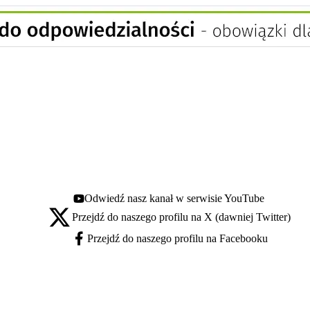
Odwiedź nasz kanał w serwisie YouTube
Youtube - otwiera się w nowej karcie
Przejdź do naszego profilu na X (dawniej Twitter)
X - otwiera się w nowej karcie
Przejdź do naszego profilu na Facebooku
Facebook - otwiera się w nowej karcie