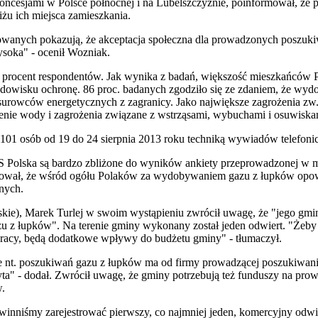
cesjami w Polsce północnej i na Lubelszczyźnie, poinformował, że p
u ich miejsca zamieszkania.
owanych pokazują, że akceptacja społeczna dla prowadzonych poszu
ysoka" - ocenił Wozniak.
procent respondentów. Jak wynika z badań, większość mieszkańców P
odowisku ochronę. 86 proc. badanych zgodziło się ze zdaniem, że wyd
 surowców energetycznych z zagranicy. Jako największe zagrożenia zw
enie wody i zagrożenia związane z wstrząsami, wybuchami i osuwiska
101 osób od 19 do 24 sierpnia 2013 roku techniką wywiadów telefoni
S Polska są bardzo zbliżone do wyników ankiety przeprowadzonej w 
ował, że wśród ogółu Polaków za wydobywaniem gazu z łupków opowi
nych.
kie), Marek Turlej w swoim wystąpieniu zwrócił uwagę, że "jego gmi
u z łupków". Na terenie gminy wykonany został jeden odwiert. "Żeby 
pracy, będą dodatkowe wpływy do budżetu gminy" - tłumaczył.
 nt. poszukiwań gazu z łupków ma od firmy prowadzącej poszukiwania,
 pyta" - dodał. Zwrócił uwagę, że gminy potrzebują też funduszy na pro
w.
winniśmy zarejestrować pierwszy, co najmniej jeden, komercyjny odwie