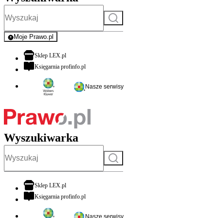
Szukaj
Moje Prawo.pl
- rejestracja i logowanie do serwisu
otwiera się w nowej karcie
Sklep LEX.pl
otwiera się w nowej karcie
Księgarnia profinfo.pl
Nasze serwisy
Wyszukiwarka
Szukaj
otwiera się w nowej karcie
Sklep LEX.pl
otwiera się w nowej karcie
Księgarnia profinfo.pl
Nasze serwisy