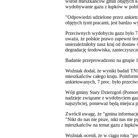
wśród mieszkańców gmin objętych kon
wydobywanie gazu z łupków w pobliż
"Odpowiedzi udzielone przez ankiet
objętych tymi pracami, jest bardzo w
Przeciwnych wydobyciu gazu było 7 
uważa, że polskie prawo zapewni śr
uniezależniłoby nasz kraj od dostaw
degradację środowiska, zanieczyszcz
Badanie przeprowadzono na grupie 1
Woźniak dodał, że wyniki badań TN
mieszkańców całego kraju. Poinform
ankietowanych, 7 proc. było przeciw
Wójt gminy Stary Dzierzgoń (Pomors
nadzieje związane z wydobyciem gaz
najszybciej, ponieważ będą miejsca 
Zwrócił uwagę, że "gmina informacje
"Nikt do nas nie pisze, nikt nas nie
mieszkańców na temat gazu z łupkó
Woźniak ocenił, że w ciągu roku "po