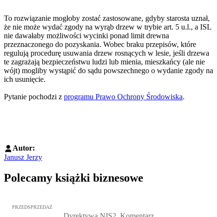
To rozwiązanie mogłoby zostać zastosowane, gdyby starosta uznał,
że nie może wydać zgody na wyrąb drzew w trybie art. 5 u.l., a ISL
nie dawałaby możliwości wycinki ponad limit drewna
przeznaczonego do pozyskania. Wobec braku przepisów, które
regulują procedurę usuwania drzew rosnących w lesie, jeśli drzewa
te zagrażają bezpieczeństwu ludzi lub mienia, mieszkańcy (ale nie
wójt) mogliby wystąpić do sądu powszechnego o wydanie zgody na
ich usunięcie.
Pytanie pochodzi z
programu Prawo Ochrony Środowiska
.
Autor:
Janusz Jerzy
Polecamy książki biznesowe
Przejdź do: Dyrektywa NIS2. Komentarz [PRZEDSPRZEDAŻ], Mateu
PRZEDSPRZEDAŻ
Dyrektywa NIS2. Komentarz