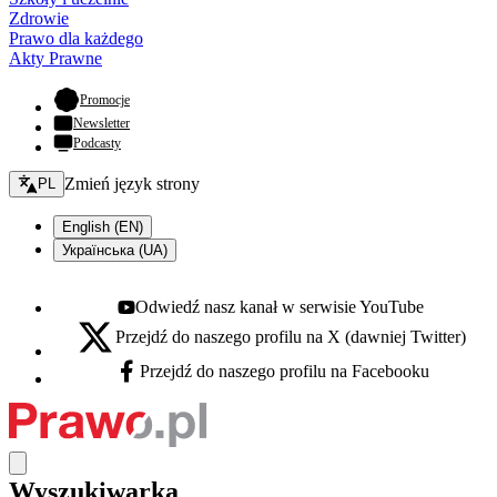
Zdrowie
Prawo dla każdego
Akty Prawne
- otwiera się w nowej karcie
Promocje
Newsletter
Podcasty
Zmień język - bieżący:
Zmień język strony
PL
English (EN)
Українська (UA)
Odwiedź nasz kanał w serwisie YouTube
Youtube - otwiera się w nowej karcie
Przejdź do naszego profilu na X (dawniej Twitter)
X - otwiera się w nowej karcie
Przejdź do naszego profilu na Facebooku
Facebook - otwiera się w nowej karcie
Wyszukiwarka