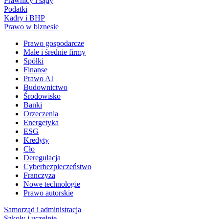
Prawnicy i sądy
Podatki
Kadry i BHP
Prawo w biznesie
Prawo gospodarcze
Małe i średnie firmy
Spółki
Finanse
Prawo AI
Budownictwo
Środowisko
Banki
Orzeczenia
Energetyka
ESG
Kredyty
Cło
Deregulacja
Cyberbezpieczeństwo
Franczyza
Nowe technologie
Prawo autorskie
Samorząd i administracja
Szkoły i uczelnie