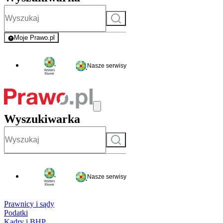
Szukaj
Moje Prawo.pl
- rejestracja i logowanie do serwisu
Nasze serwisy
Wyszukiwarka
Szukaj
Nasze serwisy
Prawnicy i sądy
Podatki
Kadry i BHP