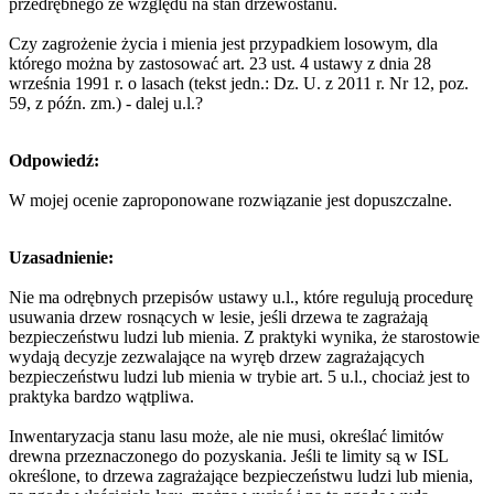
przedrębnego ze względu na stan drzewostanu.
Czy zagrożenie życia i mienia jest przypadkiem losowym, dla
którego można by zastosować art. 23 ust. 4 ustawy z dnia 28
września 1991 r. o lasach (tekst jedn.: Dz. U. z 2011 r. Nr 12, poz.
59, z późn. zm.) - dalej u.l.?
Odpowiedź:
W mojej ocenie zaproponowane rozwiązanie jest dopuszczalne.
Uzasadnienie:
Nie ma odrębnych przepisów ustawy u.l., które regulują procedurę
usuwania drzew rosnących w lesie, jeśli drzewa te zagrażają
bezpieczeństwu ludzi lub mienia. Z praktyki wynika, że starostowie
wydają decyzje zezwalające na wyręb drzew zagrażających
bezpieczeństwu ludzi lub mienia w trybie art. 5 u.l., chociaż jest to
praktyka bardzo wątpliwa.
Inwentaryzacja stanu lasu może, ale nie musi, określać limitów
drewna przeznaczonego do pozyskania. Jeśli te limity są w ISL
określone, to drzewa zagrażające bezpieczeństwu ludzi lub mienia,