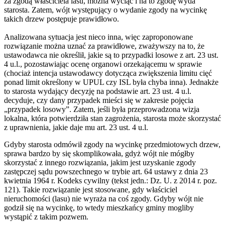
za zgodą właściciela lasu, można wyciąć i na to zgodę wyda
starosta. Zatem, wójt występujący o wydanie zgody na wycinkę
takich drzew postępuje prawidłowo.
Analizowana sytuacja jest nieco inna, więc zaproponowane
rozwiązanie można uznać za prawidłowe, zważywszy na to, że
ustawodawca nie określił, jakie są to przypadki losowe z art. 23 ust.
4 u.l., pozostawiając ocenę organowi orzekającemu w sprawie
(chociaż intencja ustawodawcy dotycząca zwiększenia limitu cięć
ponad limit określony w UPUL czy ISL była chyba inna). Jednakże
to starosta wydający decyzję na podstawie art. 23 ust. 4 u.l.
decyduje, czy dany przypadek mieści się w zakresie pojęcia
„przypadek losowy”. Zatem, jeśli była przeprowadzona wizja
lokalna, która potwierdziła stan zagrożenia, starosta może skorzystać
z uprawnienia, jakie daje mu art. 23 ust. 4 u.l.
Gdyby starosta odmówił zgody na wycinkę przedmiotowych drzew,
sprawa bardzo by się skomplikowała, gdyż wójt nie mógłby
skorzystać z innego rozwiązania, jakim jest uzyskanie zgody
zastępczej sądu powszechnego w trybie art. 64 ustawy z dnia 23
kwietnia 1964 r. Kodeks cywilny (tekst jedn.: Dz. U. z 2014 r. poz.
121). Takie rozwiązanie jest stosowane, gdy właściciel
nieruchomości (lasu) nie wyraża na coś zgody. Gdyby wójt nie
godził się na wycinkę, to wtedy mieszkańcy gminy mogliby
wystąpić z takim pozwem.