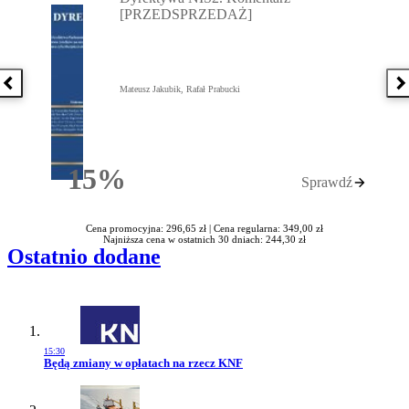
[PRZEDSPRZEDAŻ]
Poprzednia książka
N
Mateusz Jakubik, Rafał Prabucki
15%
Sprawdź
Rabatu
Cena promocyjna: 296,65 zł |
Cena regularna: 349,00 zł
Najniższa cena w ostatnich 30 dniach: 244,30 zł
Ostatnio dodane
15:30
Przejdź do artykułu:
Będą zmiany w opłatach na rzecz KNF