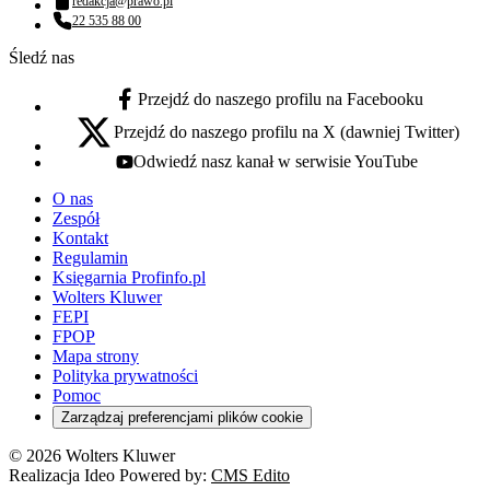
redakcja@prawo.pl
Adres email:
22 535 88 00
Numer telefonu:
Śledź nas
Przejdź do naszego profilu na Facebooku
facebook - otwiera się w nowej karcie
Przejdź do naszego profilu na X (dawniej Twitter)
x - otwiera się w nowej karcie
Odwiedź nasz kanał w serwisie YouTube
youtube - otwiera się w nowej karcie
O nas
Zespół
Kontakt
Regulamin
Księgarnia Profinfo.pl
Wolters Kluwer
FEPI
FPOP
Mapa strony
Polityka prywatności
Pomoc
Zarządzaj preferencjami plików cookie
© 2026 Wolters Kluwer
Realizacja Ideo Powered by:
CMS Edito