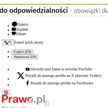
- otwiera się w nowej karcie
Promocje
Newsletter
Podcasty
Zmień język - bieżący:
Zmień język strony
PL
English (EN)
Українська (UA)
Odwiedź nasz kanał w serwisie YouTube
Youtube - otwiera się w nowej karcie
Przejdź do naszego profilu na X (dawniej Twitter)
X - otwiera się w nowej karcie
Przejdź do naszego profilu na Facebooku
Facebook - otwiera się w nowej karcie