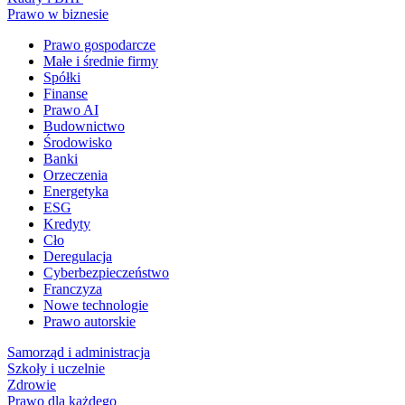
Prawo w biznesie
Prawo gospodarcze
Małe i średnie firmy
Spółki
Finanse
Prawo AI
Budownictwo
Środowisko
Banki
Orzeczenia
Energetyka
ESG
Kredyty
Cło
Deregulacja
Cyberbezpieczeństwo
Franczyza
Nowe technologie
Prawo autorskie
Samorząd i administracja
Szkoły i uczelnie
Zdrowie
Prawo dla każdego